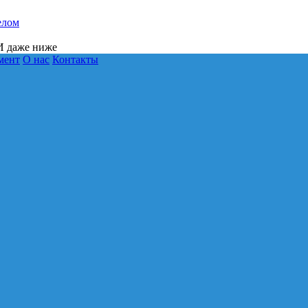
елом
 даже ниже
мент
О нас
Контакты