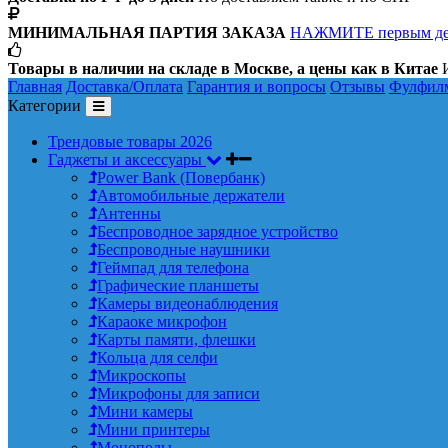
МИНИМАЛЬНАЯ ПАРТИЯ ЗАКАЗА
НАЖМИТЕ первым д
Товары в наличии на складе в Москве, а цены как в Китае
И
Главная
Доставка/Оплата
Гарантия и вопросы
Отзывы
Фулфил
Категории
Трендовые товары 2026
Гаджеты и аксессуары
Power Bank (Повербанк)
Автомобильные держатели
Антенны
Беспроводное зарядное устройство
Беспроводные наушники
Геймпад для телефона
Графические планшеты
Камеры видеонаблюдения
Караоке микрофон
Карты памяти, флешки
Кольца для селфи
Микроскопы
Микрофоны для записи
Мини камеры
Мини принтеры
Моноподы