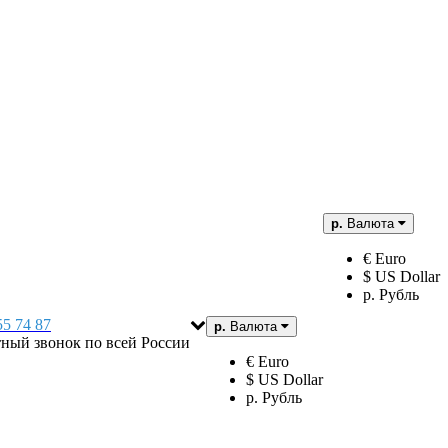
р.
Валюта
€ Euro
$ US Dollar
р. Рубль
55 74 87
р.
Валюта
тный звонок по всей России
€ Euro
$ US Dollar
р. Рубль