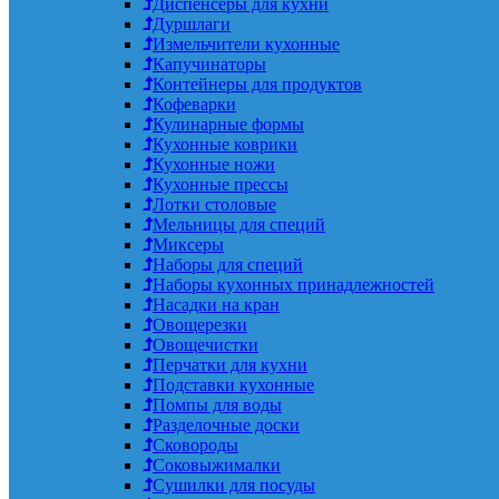
Диспенсеры для кухни
Дуршлаги
Измельчители кухонные
Капучинаторы
Контейнеры для продуктов
Кофеварки
Кулинарные формы
Кухонные коврики
Кухонные ножи
Кухонные прессы
Лотки столовые
Мельницы для специй
Миксеры
Наборы для специй
Наборы кухонных принадлежностей
Насадки на кран
Овощерезки
Овощечистки
Перчатки для кухни
Подставки кухонные
Помпы для воды
Разделочные доски
Сковороды
Соковыжималки
Сушилки для посуды