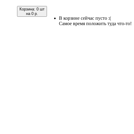
Корзина:
0 шт
на
0 р.
В корзине сейчас пусто :(
Самое время положить туда что-то!