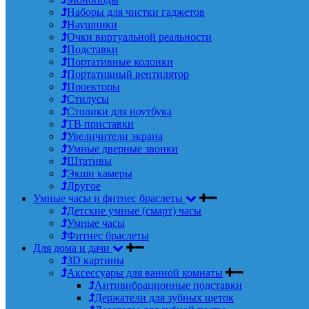
Наборы для чистки гаджетов
Наушники
Очки виртуальной реальности
Подставки
Портативные колонки
Портативный вентилятор
Проекторы
Стилусы
Столики для ноутбука
ТВ приставки
Увеличители экрана
Умные дверные звонки
Штативы
Экшн камеры
Другое
Умные часы и фитнес браслеты
Детские умные (смарт) часы
Умные часы
Фитнес браслеты
Для дома и дачи
3D картины
Аксессуары для ванной комнаты
Антивибрационные подставки
Держатели для зубных щеток