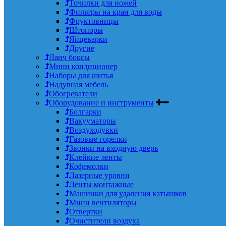
Точилки для ножей
Фильтры на кран для воды
Фруктовницы
Штопоры
Яйцеварки
Другие
Ланч боксы
Мини кондиционер
Наборы для шитья
Надувная мебель
Обогреватели
Оборудование и инструменты
Болгарки
Вакууматоры
Воздуходувки
Газовые горелки
Звонки на входную дверь
Клейкие ленты
Кофемолки
Лазерные уровни
Ленты монтажные
Машинки для удаления катышков
Мини вентиляторы
Отвертки
Очистители воздуха