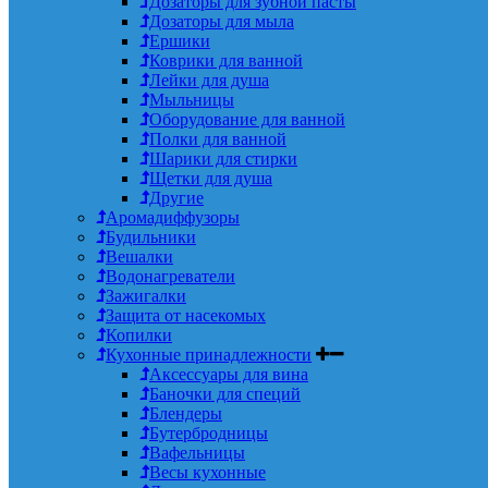
Дозаторы для зубной пасты
Дозаторы для мыла
Ершики
Коврики для ванной
Лейки для душа
Мыльницы
Оборудование для ванной
Полки для ванной
Шарики для стирки
Щетки для душа
Другие
Аромадиффузоры
Будильники
Вешалки
Водонагреватели
Зажигалки
Защита от насекомых
Копилки
Кухонные принадлежности
Аксессуары для вина
Баночки для специй
Блендеры
Бутербродницы
Вафельницы
Весы кухонные