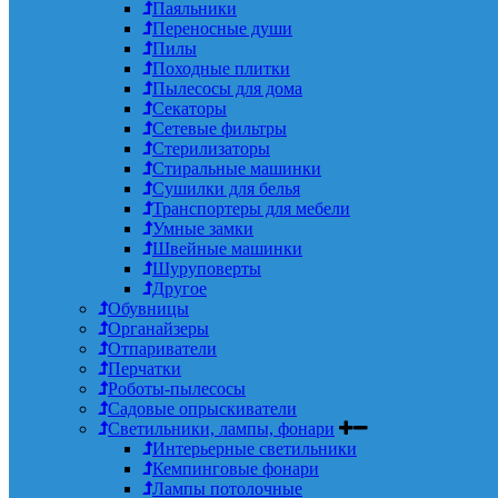
Паяльники
Переносные души
Пилы
Походные плитки
Пылесосы для дома
Секаторы
Сетевые фильтры
Стерилизаторы
Стиральные машинки
Сушилки для белья
Транспортеры для мебели
Умные замки
Швейные машинки
Шуруповерты
Другое
Обувницы
Органайзеры
Отпариватели
Перчатки
Роботы-пылесосы
Садовые опрыскиватели
Светильники, лампы, фонари
Интерьерные светильники
Кемпинговые фонари
Лампы потолочные