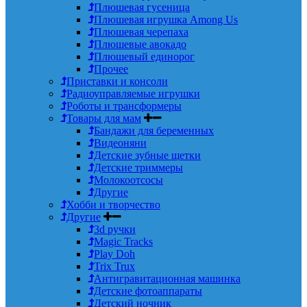
Плюшевая гусеница
Плюшевая игрушка Among Us
Плюшевая черепаха
Плюшевые авокадо
Плюшевый единорог
Прочее
Приставки и консоли
Радиоуправляемые игрушки
Роботы и трансформеры
Товары для мам
Бандажи для беременных
Видеоняни
Детские зубные щетки
Детские триммеры
Молокоотсосы
Другие
Хобби и творчество
Другие
3d ручки
Magic Tracks
Play Doh
Trix Trux
Антигравитационная машинка
Детские фотоаппараты
Детский ночник