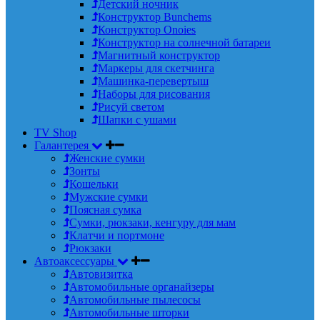
Детский ночник
Конструктор Bunchems
Конструктор Onoies
Конструктор на солнечной батареи
Магнитный конструктор
Маркеры для скетчинга
Машинка-перевертыш
Наборы для рисования
Рисуй светом
Шапки с ушами
TV Shop
Галантерея
Женские сумки
Зонты
Кошельки
Мужские сумки
Поясная сумка
Сумки, рюкзаки, кенгуру для мам
Клатчи и портмоне
Рюкзаки
Автоаксессуары
Автовизитка
Автомобильные органайзеры
Автомобильные пылесосы
Автомобильные шторки