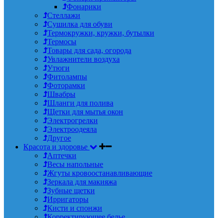
Фонарики
Стеллажи
Сушилка для обуви
Термокружки, кружки, бутылки
Термосы
Товары для сада, огорода
Увлажнители воздуха
Утюги
Фитолампы
Фоторамки
Швабры
Шланги для полива
Щетки для мытья окон
Электрогрелки
Электроодеяла
Другое
Красота и здоровье
Аптечки
Весы напольные
Жгуты кровоостанавливающие
Зеркала для макияжа
Зубные щетки
Ирригаторы
Кисти и спонжи
Корректирующее белье