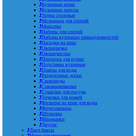
Кухонные ножи
Кухонные прессы
Лотки столовые
Мельницы для специй
Миксеры
Наборы для специй
Наборы кухонных принадлежностей
Насадки на кран
Овощерезки
Овощечистки
Перчатки для кухни
Подставки кухонные
Помпы для воды
Разделочные доски
Сковороды
Соковыжималки
Сушилки для посуды
Точилки для ножей
Фильтры на кран для воды
Фруктовницы
Штопоры
Яйцеварки
Другие
Ланч боксы
Мини кондиционер