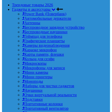
Трендовые товары 2026
Гаджеты и аксессуары
Power Bank (Повербанк)
Автомобильные держатели
Антенны
Беспроводное зарядное устройство
Беспроводные наушники
Геймпад для телефона
Графические планшеты
Камеры видеонаблюдения
Караоке микрофон
Карты памяти, флешки
Кольца для селфи
Микроскопы
Микрофоны для записи
Мини камеры
Мини принтеры
Моноподы
Наборы для чистки гаджетов
Наушники
Очки виртуальной реальности
Подставки
Портативные колонки
Портативный вентилятор