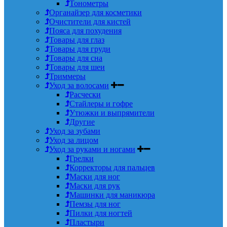
Тонометры
Органайзер для косметики
Очистители для кистей
Пояса для похудения
Товары для глаз
Товары для груди
Товары для сна
Товары для шеи
Триммеры
Уход за волосами
Расчески
Стайлеры и гофре
Утюжки и выпрямители
Другие
Уход за зубами
Уход за лицом
Уход за руками и ногами
Грелки
Корректоры для пальцев
Маски для ног
Маски для рук
Машинки для маникюра
Пемзы для ног
Пилки для ногтей
Пластыри