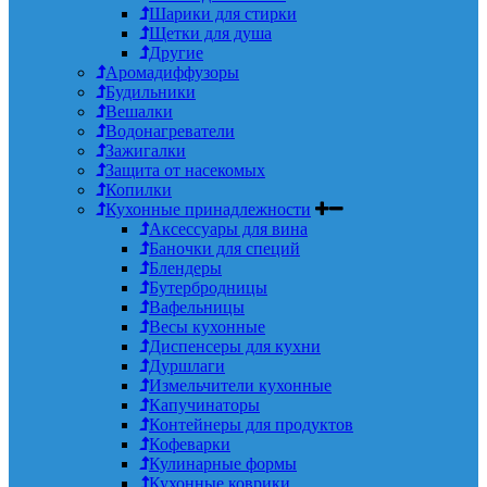
Шарики для стирки
Щетки для душа
Другие
Аромадиффузоры
Будильники
Вешалки
Водонагреватели
Зажигалки
Защита от насекомых
Копилки
Кухонные принадлежности
Аксессуары для вина
Баночки для специй
Блендеры
Бутербродницы
Вафельницы
Весы кухонные
Диспенсеры для кухни
Дуршлаги
Измельчители кухонные
Капучинаторы
Контейнеры для продуктов
Кофеварки
Кулинарные формы
Кухонные коврики