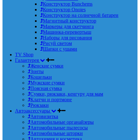
Конструктор Bunchems
Конструктор Onoies
Конструктор на солнечной батареи
Магнитный конструктор
Маркеры для скетчинга
Машинка-перевертыш
Наборы для рисования
Рисуй светом
Шапки с ушами
TV Shop
Галантерея
Женские сумки
Зонты
Кошельки
Мужские сумки
Поясная сумка
Сумки, рюкзаки, кенгуру для мам
Клатчи и портмоне
Рюкзаки
Автоаксессуары
Автовизитка
Автомобильные органайзеры
Автомобильные пылесосы
Автомобильные шторки
Автохимия и косметика