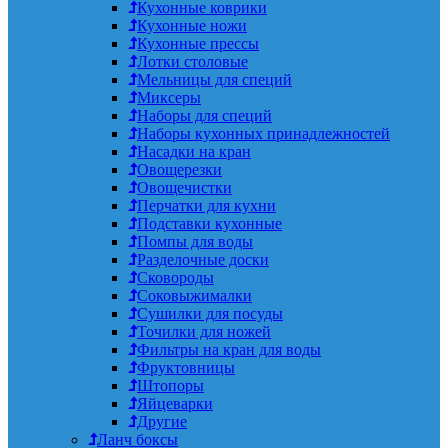
Кухонные коврики
Кухонные ножи
Кухонные прессы
Лотки столовые
Мельницы для специй
Миксеры
Наборы для специй
Наборы кухонных принадлежностей
Насадки на кран
Овощерезки
Овощечистки
Перчатки для кухни
Подставки кухонные
Помпы для воды
Разделочные доски
Сковороды
Соковыжималки
Сушилки для посуды
Точилки для ножей
Фильтры на кран для воды
Фруктовницы
Штопоры
Яйцеварки
Другие
Ланч боксы