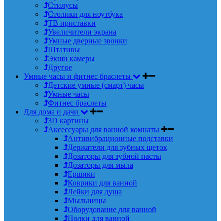
Стилусы
Столики для ноутбука
ТВ приставки
Увеличители экрана
Умные дверные звонки
Штативы
Экшн камеры
Другое
Умные часы и фитнес браслеты
Детские умные (смарт) часы
Умные часы
Фитнес браслеты
Для дома и дачи
3D картины
Аксессуары для ванной комнаты
Антивибрационные подставки
Держатели для зубных щеток
Дозаторы для зубной пасты
Дозаторы для мыла
Ершики
Коврики для ванной
Лейки для душа
Мыльницы
Оборудование для ванной
Полки для ванной