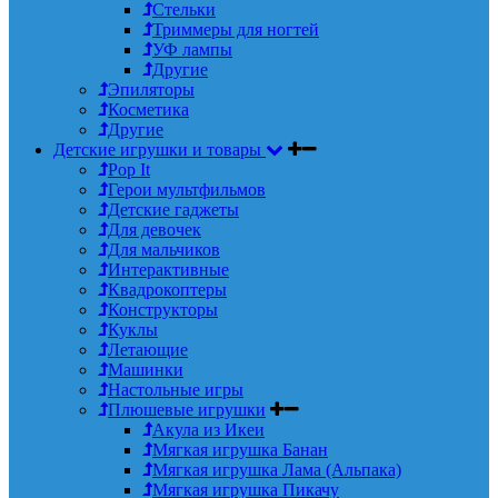
Стельки
Триммеры для ногтей
УФ лампы
Другие
Эпиляторы
Косметика
Другие
Детские игрушки и товары
Pop It
Герои мультфильмов
Детские гаджеты
Для девочек
Для мальчиков
Интерактивные
Квадрокоптеры
Конструкторы
Куклы
Летающие
Машинки
Настольные игры
Плюшевые игрушки
Акула из Икеи
Мягкая игрушка Банан
Мягкая игрушка Лама (Альпака)
Мягкая игрушка Пикачу