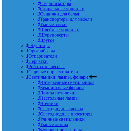
Стерилизаторы
Стиральные машинки
Сушилки для белья
Транспортеры для мебели
Умные замки
Швейные машинки
Шуруповерты
Другое
Обувницы
Органайзеры
Отпариватели
Перчатки
Роботы-пылесосы
Садовые опрыскиватели
Светильники, лампы, фонари
Интерьерные светильники
Кемпинговые фонари
Лампы потолочные
Настольные лампы
Ночники
Светодиодные ленты
Светодиодные проекторы
Уличные светильники
Умные лампы
Фонари прожекторы