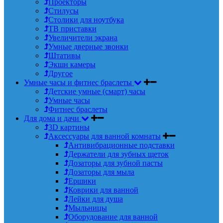
Проекторы
Стилусы
Столики для ноутбука
ТВ приставки
Увеличители экрана
Умные дверные звонки
Штативы
Экшн камеры
Другое
Умные часы и фитнес браслеты
Детские умные (смарт) часы
Умные часы
Фитнес браслеты
Для дома и дачи
3D картины
Аксессуары для ванной комнаты
Антивибрационные подставки
Держатели для зубных щеток
Дозаторы для зубной пасты
Дозаторы для мыла
Ершики
Коврики для ванной
Лейки для душа
Мыльницы
Оборудование для ванной