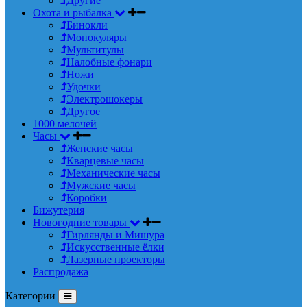
Другие
Охота и рыбалка
Бинокли
Монокуляры
Мультитулы
Налобные фонари
Ножи
Удочки
Электрошокеры
Другое
1000 мелочей
Часы
Женские часы
Кварцевые часы
Механические часы
Мужские часы
Коробки
Бижутерия
Новогодние товары
Гирлянды и Мишура
Искусственные ёлки
Лазерные проекторы
Распродажа
Категории