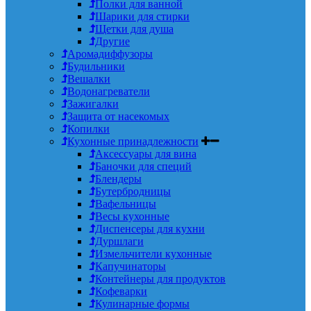
Полки для ванной
Шарики для стирки
Щетки для душа
Другие
Аромадиффузоры
Будильники
Вешалки
Водонагреватели
Зажигалки
Защита от насекомых
Копилки
Кухонные принадлежности
Аксессуары для вина
Баночки для специй
Блендеры
Бутербродницы
Вафельницы
Весы кухонные
Диспенсеры для кухни
Дуршлаги
Измельчители кухонные
Капучинаторы
Контейнеры для продуктов
Кофеварки
Кулинарные формы