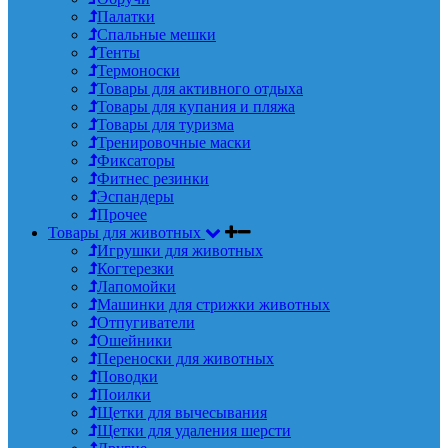
Палатки
Спальные мешки
Тенты
Термоноски
Товары для активного отдыха
Товары для купания и пляжа
Товары для туризма
Тренировочные маски
Фиксаторы
Фитнес резинки
Эспандеры
Прочее
Товары для животных
Игрушки для животных
Когтерезки
Лапомойки
Машинки для стрижки животных
Отпугиватели
Ошейники
Переноски для животных
Поводки
Поилки
Щетки для вычесывания
Щетки для удаления шерсти