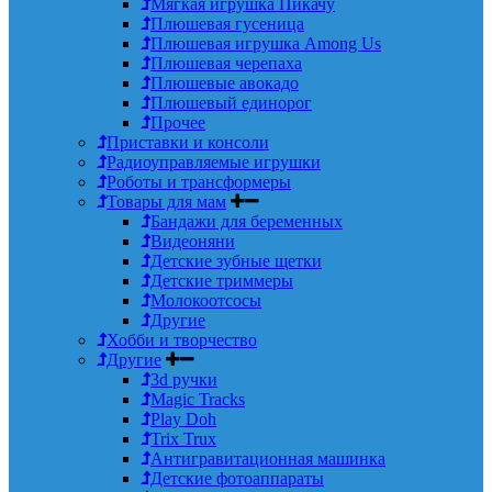
Мягкая игрушка Пикачу
Плюшевая гусеница
Плюшевая игрушка Among Us
Плюшевая черепаха
Плюшевые авокадо
Плюшевый единорог
Прочее
Приставки и консоли
Радиоуправляемые игрушки
Роботы и трансформеры
Товары для мам
Бандажи для беременных
Видеоняни
Детские зубные щетки
Детские триммеры
Молокоотсосы
Другие
Хобби и творчество
Другие
3d ручки
Magic Tracks
Play Doh
Trix Trux
Антигравитационная машинка
Детские фотоаппараты