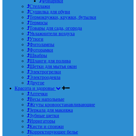
Фонарики
Стеллажи
Сушилка для обуви
Термокружки, кружки, бутылки
Термосы
Товары для сада, огорода
Увлажнители воздуха
Утюги
Фитолампы
Фоторамки
Швабры
Шланги для полива
Щетки для мытья окон
Электрогрелки
Электроодеяла
Другое
Красота и здоровье
Аптечки
Весы напольные
Жгуты кровоостанавливающие
Зеркала для макияжа
Зубные щетки
Ирригаторы
Кисти и спонжи
Корректирующее белье