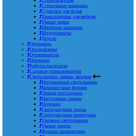
Стерилизаторы
Стиральные машинки
Сушилки для белья
Транспортеры для мебели
Умные замки
Швейные машинки
Шуруповерты
Другое
Обувницы
Органайзеры
Отпариватели
Перчатки
Роботы-пылесосы
Садовые опрыскиватели
Светильники, лампы, фонари
Интерьерные светильники
Кемпинговые фонари
Лампы потолочные
Настольные лампы
Ночники
Светодиодные ленты
Светодиодные проекторы
Уличные светильники
Умные лампы
Фонари прожекторы