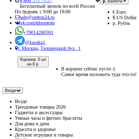
8 800
555 74 87
р.
Валюта
Бесплатный звонок по всей России
По будням, с 9:00 до 19:00
€ Euro
sale@opttop24.ru
$ US Dollar
vk.com/tdooptom
р. Рубль
+79014280591
@kuraka1
г. Москва, Тихорецкий бул., 1
Корзина:
0 шт
на
0 р.
В корзине сейчас пусто :(
Самое время положить туда что-то!
Везде
Везде
Трендовые товары 2026
Гаджеты и аксессуары
Умные часы и фитнес браслеты
Для дома и дачи
Красота и здоровье
Детские игрушки и товары