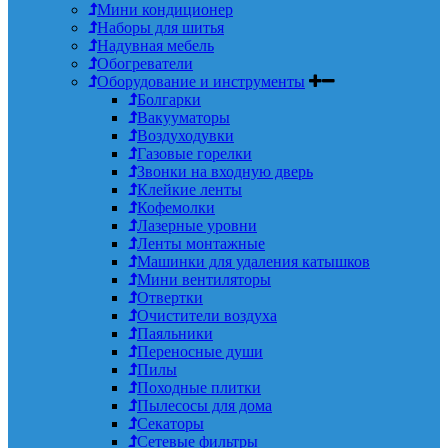
Мини кондиционер
Наборы для шитья
Надувная мебель
Обогреватели
Оборудование и инструменты
Болгарки
Вакууматоры
Воздуходувки
Газовые горелки
Звонки на входную дверь
Клейкие ленты
Кофемолки
Лазерные уровни
Ленты монтажные
Машинки для удаления катышков
Мини вентиляторы
Отвертки
Очистители воздуха
Паяльники
Переносные души
Пилы
Походные плитки
Пылесосы для дома
Секаторы
Сетевые фильтры