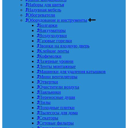
Наборы для шитья
Надувная мебель
Обогреватели
Оборудование и инструменты
Болгарки
Вакууматоры
Воздуходувки
Газовые горелки
Звонки на входную дверь
Клейкие ленты
Кофемолки
Лазерные уровни
Ленты монтажные
Машинки для удаления катышков
Мини вентиляторы
Отвертки
Очистители воздуха
Паяльники
Переносные души
Пилы
Походные плитки
Пылесосы для дома
Секаторы
Сетевые фильтры