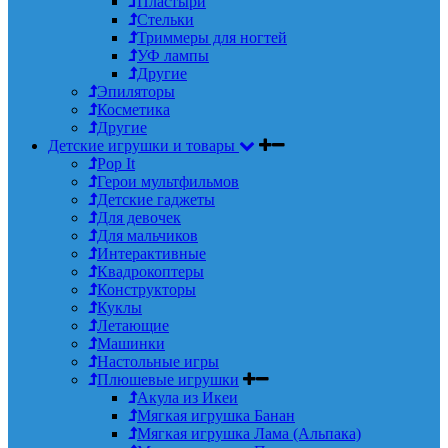
Пластыри
Стельки
Триммеры для ногтей
УФ лампы
Другие
Эпиляторы
Косметика
Другие
Детские игрушки и товары
Pop It
Герои мультфильмов
Детские гаджеты
Для девочек
Для мальчиков
Интерактивные
Квадрокоптеры
Конструкторы
Куклы
Летающие
Машинки
Настольные игры
Плюшевые игрушки
Акула из Икеи
Мягкая игрушка Банан
Мягкая игрушка Лама (Альпака)