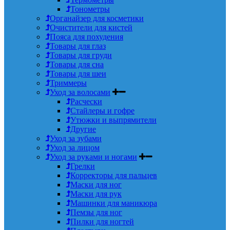
Тонометры
Органайзер для косметики
Очистители для кистей
Пояса для похудения
Товары для глаз
Товары для груди
Товары для сна
Товары для шеи
Триммеры
Уход за волосами
Расчески
Стайлеры и гофре
Утюжки и выпрямители
Другие
Уход за зубами
Уход за лицом
Уход за руками и ногами
Грелки
Корректоры для пальцев
Маски для ног
Маски для рук
Машинки для маникюра
Пемзы для ног
Пилки для ногтей