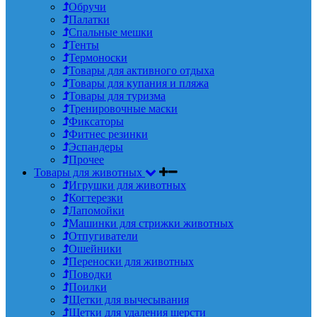
Обручи
Палатки
Спальные мешки
Тенты
Термоноски
Товары для активного отдыха
Товары для купания и пляжа
Товары для туризма
Тренировочные маски
Фиксаторы
Фитнес резинки
Эспандеры
Прочее
Товары для животных
Игрушки для животных
Когтерезки
Лапомойки
Машинки для стрижки животных
Отпугиватели
Ошейники
Переноски для животных
Поводки
Поилки
Щетки для вычесывания
Щетки для удаления шерсти