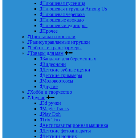
Плюшевая гусеница
Плюшевая игрушка Among Us
Плюшевая черепаха
Плюшевые авокадо
Плюшевый единорог
Прочее
Приставки и консоли
Радиоуправляемые игрушки
Роботы и трансформеры
Товары для мам
Бандажи для беременных
Видеоняни
Детские зубные щетки
Детские триммеры
Молокоотсосы
Другие
Хобби и творчество
Другие
3d ручки
Magic Tracks
Play Doh
Trix Trux
Антигравитационная машинка
Детские фотоаппараты
Детский ночник