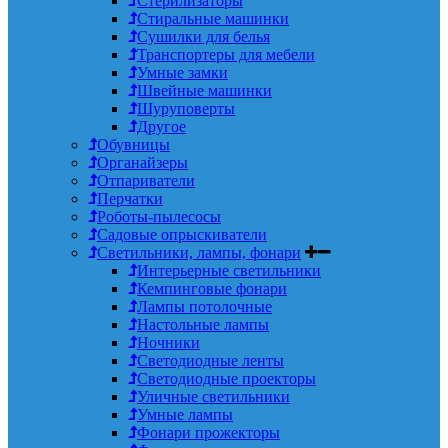
Стерилизаторы
Стиральные машинки
Сушилки для белья
Транспортеры для мебели
Умные замки
Швейные машинки
Шуруповерты
Другое
Обувницы
Органайзеры
Отпариватели
Перчатки
Роботы-пылесосы
Садовые опрыскиватели
Светильники, лампы, фонари
Интерьерные светильники
Кемпинговые фонари
Лампы потолочные
Настольные лампы
Ночники
Светодиодные ленты
Светодиодные проекторы
Уличные светильники
Умные лампы
Фонари прожекторы