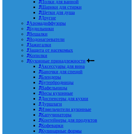
Полки для ванной
Шарики для стирки
Щетки для душа
Другие
Аромадиффузоры
Будильники
Вешалки
Водонагреватели
Зажигалки
Защита от насекомых
Копилки
Кухонные принадлежности
Аксессуары для вина
Баночки для специй
Блендеры
Бутербродницы
Вафельницы
Весы кухонные
Диспенсеры для кухни
Дуршлаги
Измельчители кухонные
Капучинаторы
Контейнеры для продуктов
Кофеварки
Кулинарные формы