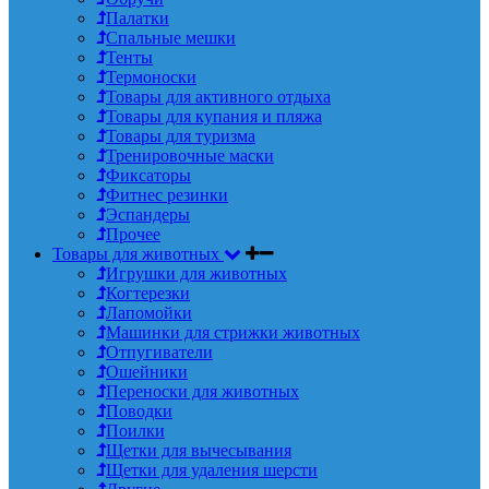
Палатки
Спальные мешки
Тенты
Термоноски
Товары для активного отдыха
Товары для купания и пляжа
Товары для туризма
Тренировочные маски
Фиксаторы
Фитнес резинки
Эспандеры
Прочее
Товары для животных
Игрушки для животных
Когтерезки
Лапомойки
Машинки для стрижки животных
Отпугиватели
Ошейники
Переноски для животных
Поводки
Поилки
Щетки для вычесывания
Щетки для удаления шерсти