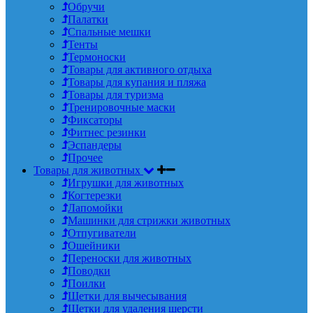
Обручи
Палатки
Спальные мешки
Тенты
Термоноски
Товары для активного отдыха
Товары для купания и пляжа
Товары для туризма
Тренировочные маски
Фиксаторы
Фитнес резинки
Эспандеры
Прочее
Товары для животных
Игрушки для животных
Когтерезки
Лапомойки
Машинки для стрижки животных
Отпугиватели
Ошейники
Переноски для животных
Поводки
Поилки
Щетки для вычесывания
Щетки для удаления шерсти