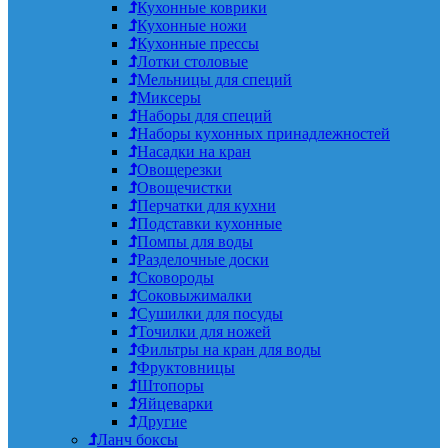
Кухонные коврики
Кухонные ножи
Кухонные прессы
Лотки столовые
Мельницы для специй
Миксеры
Наборы для специй
Наборы кухонных принадлежностей
Насадки на кран
Овощерезки
Овощечистки
Перчатки для кухни
Подставки кухонные
Помпы для воды
Разделочные доски
Сковороды
Соковыжималки
Сушилки для посуды
Точилки для ножей
Фильтры на кран для воды
Фруктовницы
Штопоры
Яйцеварки
Другие
Ланч боксы