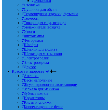
Фонарики
Стеллажи
Сушилка для обуви
Термокружки, кружки, бутылки
Термосы
Товары для сада, огорода
Увлажнители воздуха
Утюги
Фитолампы
Фоторамки
Швабры
Шланги для полива
Щетки для мытья окон
Электрогрелки
Электроодеяла
Другое
Красота и здоровье
Аптечки
Весы напольные
Жгуты кровоостанавливающие
Зеркала для макияжа
Зубные щетки
Ирригаторы
Кисти и спонжи
Корректирующее белье