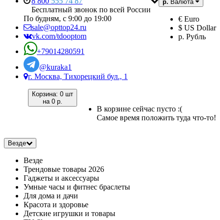
8 800
555 74 87
р.
Валюта
Бесплатный звонок по всей России
По будням, с 9:00 до 19:00
€ Euro
sale@opttop24.ru
$ US Dollar
vk.com/tdooptom
р. Рубль
+79014280591
@kuraka1
г. Москва, Тихорецкий бул., 1
Корзина:
0 шт
на
0 р.
В корзине сейчас пусто :(
Самое время положить туда что-то!
Везде
Везде
Трендовые товары 2026
Гаджеты и аксессуары
Умные часы и фитнес браслеты
Для дома и дачи
Красота и здоровье
Детские игрушки и товары