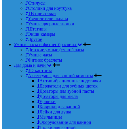
Стилусы
Столики для ноутбука
ТВ приставки
Увеличители экрана
Умные дверные звонки
Штативы
Экшн камеры
Другое
Умные часы и фитнес браслеты
Детские умные (смарт) часы
Умные часы
Фитнес браслеты
Для дома и дачи
3D картины
Аксессуары для ванной комнаты
Антивибрационные подставки
Держатели для зубных щеток
Дозаторы для зубной пасты
Дозаторы для мыла
Ершики
Коврики для ванной
Лейки для душа
Мыльницы
Оборудование для ванной
Полки для ванной