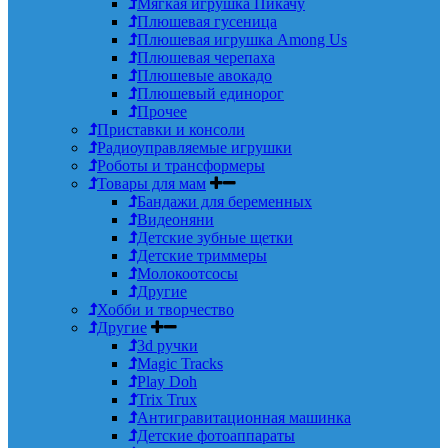
Мягкая игрушка Пикачу
Плюшевая гусеница
Плюшевая игрушка Among Us
Плюшевая черепаха
Плюшевые авокадо
Плюшевый единорог
Прочее
Приставки и консоли
Радиоуправляемые игрушки
Роботы и трансформеры
Товары для мам
Бандажи для беременных
Видеоняни
Детские зубные щетки
Детские триммеры
Молокоотсосы
Другие
Хобби и творчество
Другие
3d ручки
Magic Tracks
Play Doh
Trix Trux
Антигравитационная машинка
Детские фотоаппараты