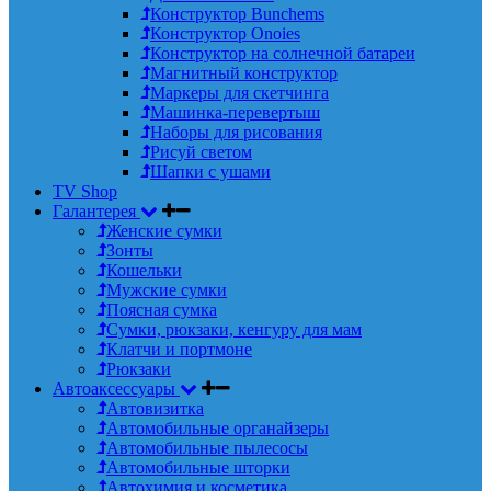
Конструктор Bunchems
Конструктор Onoies
Конструктор на солнечной батареи
Магнитный конструктор
Маркеры для скетчинга
Машинка-перевертыш
Наборы для рисования
Рисуй светом
Шапки с ушами
TV Shop
Галантерея
Женские сумки
Зонты
Кошельки
Мужские сумки
Поясная сумка
Сумки, рюкзаки, кенгуру для мам
Клатчи и портмоне
Рюкзаки
Автоаксессуары
Автовизитка
Автомобильные органайзеры
Автомобильные пылесосы
Автомобильные шторки
Автохимия и косметика