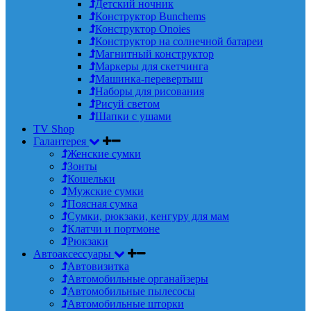
Детский ночник
Конструктор Bunchems
Конструктор Onoies
Конструктор на солнечной батареи
Магнитный конструктор
Маркеры для скетчинга
Машинка-перевертыш
Наборы для рисования
Рисуй светом
Шапки с ушами
TV Shop
Галантерея
Женские сумки
Зонты
Кошельки
Мужские сумки
Поясная сумка
Сумки, рюкзаки, кенгуру для мам
Клатчи и портмоне
Рюкзаки
Автоаксессуары
Автовизитка
Автомобильные органайзеры
Автомобильные пылесосы
Автомобильные шторки