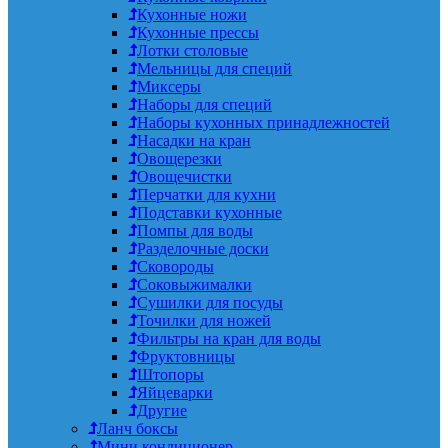
Кухонные ножи
Кухонные прессы
Лотки столовые
Мельницы для специй
Миксеры
Наборы для специй
Наборы кухонных принадлежностей
Насадки на кран
Овощерезки
Овощечистки
Перчатки для кухни
Подставки кухонные
Помпы для воды
Разделочные доски
Сковороды
Соковыжималки
Сушилки для посуды
Точилки для ножей
Фильтры на кран для воды
Фруктовницы
Штопоры
Яйцеварки
Другие
Ланч боксы
Мини кондиционер