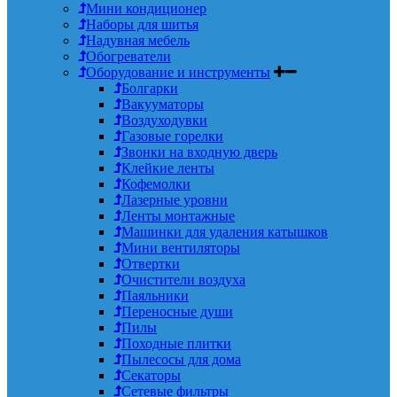
Мини кондиционер
Наборы для шитья
Надувная мебель
Обогреватели
Оборудование и инструменты
Болгарки
Вакууматоры
Воздуходувки
Газовые горелки
Звонки на входную дверь
Клейкие ленты
Кофемолки
Лазерные уровни
Ленты монтажные
Машинки для удаления катышков
Мини вентиляторы
Отвертки
Очистители воздуха
Паяльники
Переносные души
Пилы
Походные плитки
Пылесосы для дома
Секаторы
Сетевые фильтры