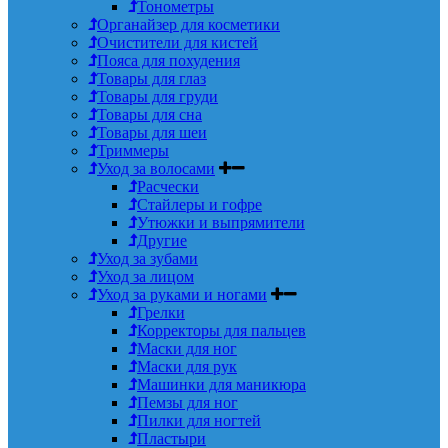
Тонометры
Органайзер для косметики
Очистители для кистей
Пояса для похудения
Товары для глаз
Товары для груди
Товары для сна
Товары для шеи
Триммеры
Уход за волосами
Расчески
Стайлеры и гофре
Утюжки и выпрямители
Другие
Уход за зубами
Уход за лицом
Уход за руками и ногами
Грелки
Корректоры для пальцев
Маски для ног
Маски для рук
Машинки для маникюра
Пемзы для ног
Пилки для ногтей
Пластыри