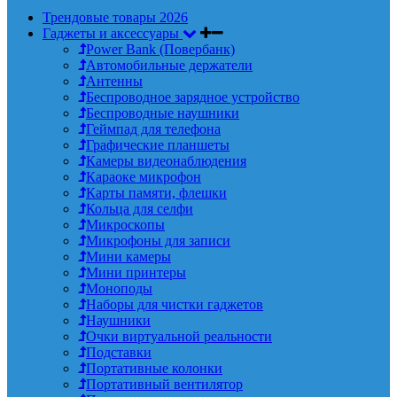
Трендовые товары 2026
Гаджеты и аксессуары
Power Bank (Повербанк)
Автомобильные держатели
Антенны
Беспроводное зарядное устройство
Беспроводные наушники
Геймпад для телефона
Графические планшеты
Камеры видеонаблюдения
Караоке микрофон
Карты памяти, флешки
Кольца для селфи
Микроскопы
Микрофоны для записи
Мини камеры
Мини принтеры
Моноподы
Наборы для чистки гаджетов
Наушники
Очки виртуальной реальности
Подставки
Портативные колонки
Портативный вентилятор