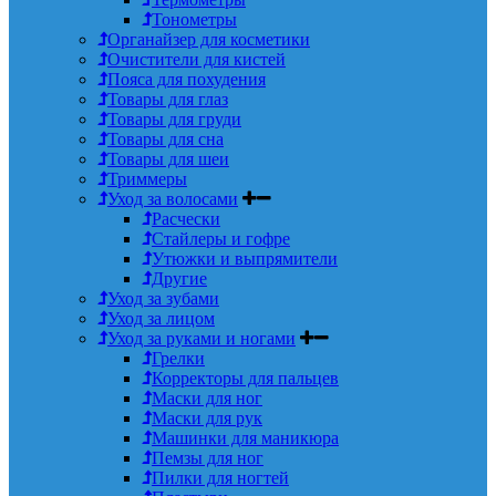
Тонометры
Органайзер для косметики
Очистители для кистей
Пояса для похудения
Товары для глаз
Товары для груди
Товары для сна
Товары для шеи
Триммеры
Уход за волосами
Расчески
Стайлеры и гофре
Утюжки и выпрямители
Другие
Уход за зубами
Уход за лицом
Уход за руками и ногами
Грелки
Корректоры для пальцев
Маски для ног
Маски для рук
Машинки для маникюра
Пемзы для ног
Пилки для ногтей