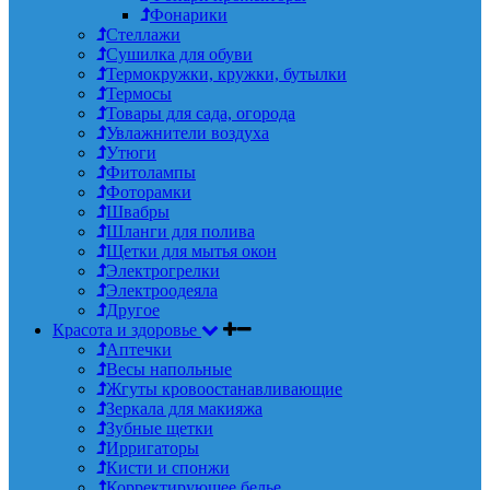
Фонарики
Стеллажи
Сушилка для обуви
Термокружки, кружки, бутылки
Термосы
Товары для сада, огорода
Увлажнители воздуха
Утюги
Фитолампы
Фоторамки
Швабры
Шланги для полива
Щетки для мытья окон
Электрогрелки
Электроодеяла
Другое
Красота и здоровье
Аптечки
Весы напольные
Жгуты кровоостанавливающие
Зеркала для макияжа
Зубные щетки
Ирригаторы
Кисти и спонжи
Корректирующее белье