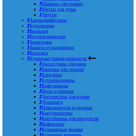
Шарики для стирки
Щетки для душа
Другие
Аромадиффузоры
Будильники
Вешалки
Водонагреватели
Зажигалки
Защита от насекомых
Копилки
Кухонные принадлежности
Аксессуары для вина
Баночки для специй
Блендеры
Бутербродницы
Вафельницы
Весы кухонные
Диспенсеры для кухни
Дуршлаги
Измельчители кухонные
Капучинаторы
Контейнеры для продуктов
Кофеварки
Кулинарные формы
Кухонные коврики