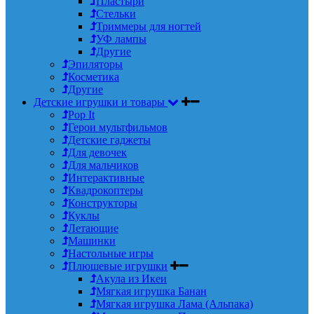
Пластыри
Стельки
Триммеры для ногтей
УФ лампы
Другие
Эпиляторы
Косметика
Другие
Детские игрушки и товары
Pop It
Герои мультфильмов
Детские гаджеты
Для девочек
Для мальчиков
Интерактивные
Квадрокоптеры
Конструкторы
Куклы
Летающие
Машинки
Настольные игры
Плюшевые игрушки
Акула из Икеи
Мягкая игрушка Банан
Мягкая игрушка Лама (Альпака)