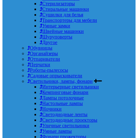
Стерилизаторы
Стиральные машинки
Сушилки для белья
Транспортеры для мебели
Умные замки
Швейные машинки
Шуруповерты
Другое
Обувницы
Органайзеры
Отпариватели
Перчатки
Роботы-пылесосы
Садовые опрыскиватели
Светильники, лампы, фонари
Интерьерные светильники
Кемпинговые фонари
Лампы потолочные
Настольные лампы
Ночники
Светодиодные ленты
Светодиодные проекторы
Уличные светильники
Умные лампы
Фонари прожекторы