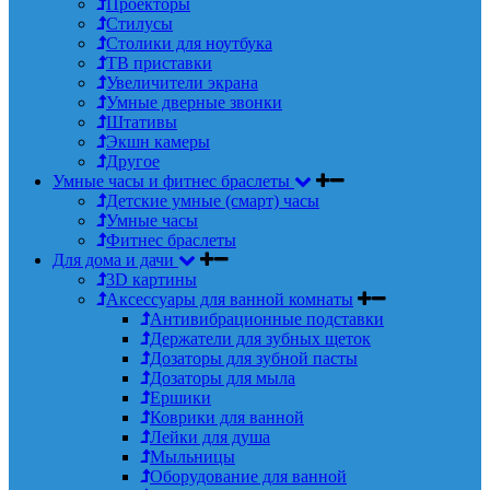
Проекторы
Стилусы
Столики для ноутбука
ТВ приставки
Увеличители экрана
Умные дверные звонки
Штативы
Экшн камеры
Другое
Умные часы и фитнес браслеты
Детские умные (смарт) часы
Умные часы
Фитнес браслеты
Для дома и дачи
3D картины
Аксессуары для ванной комнаты
Антивибрационные подставки
Держатели для зубных щеток
Дозаторы для зубной пасты
Дозаторы для мыла
Ершики
Коврики для ванной
Лейки для душа
Мыльницы
Оборудование для ванной