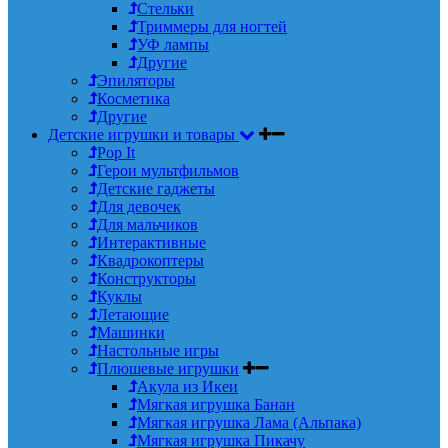
Стельки
Триммеры для ногтей
УФ лампы
Другие
Эпиляторы
Косметика
Другие
Детские игрушки и товары
Pop It
Герои мультфильмов
Детские гаджеты
Для девочек
Для мальчиков
Интерактивные
Квадрокоптеры
Конструкторы
Куклы
Летающие
Машинки
Настольные игры
Плюшевые игрушки
Акула из Икеи
Мягкая игрушка Банан
Мягкая игрушка Лама (Альпака)
Мягкая игрушка Пикачу