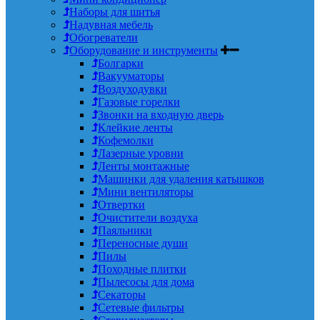
Наборы для шитья
Надувная мебель
Обогреватели
Оборудование и инструменты
Болгарки
Вакууматоры
Воздуходувки
Газовые горелки
Звонки на входную дверь
Клейкие ленты
Кофемолки
Лазерные уровни
Ленты монтажные
Машинки для удаления катышков
Мини вентиляторы
Отвертки
Очистители воздуха
Паяльники
Переносные души
Пилы
Походные плитки
Пылесосы для дома
Секаторы
Сетевые фильтры