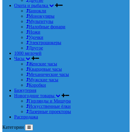
Другие
Охота и рыбалка
Бинокли
Монокуляры
Мультитулы
Налобные фонари
Ножи
Удочки
Электрошокеры
Другое
1000 мелочей
Часы
Женские часы
Кварцевые часы
Механические часы
Мужские часы
Коробки
Бижутерия
Новогодние товары
Гирлянды и Мишура
Искусственные ёлки
Лазерные проекторы
Распродажа
Категории