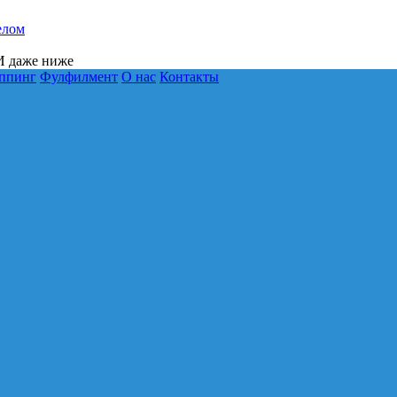
елом
 даже ниже
ппинг
Фулфилмент
О нас
Контакты