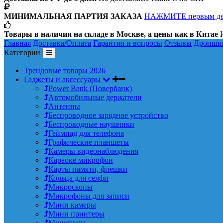
МИНИМАЛЬНАЯ ПАРТИЯ ЗАКАЗА
НАЖМИТЕ первым д
Товары в наличии на складе в Москве, а цены как в Китае
И
Главная
Доставка/Оплата
Гарантия и вопросы
Отзывы
Дропши
Категории
Трендовые товары 2026
Гаджеты и аксессуары
Power Bank (Повербанк)
Автомобильные держатели
Антенны
Беспроводное зарядное устройство
Беспроводные наушники
Геймпад для телефона
Графические планшеты
Камеры видеонаблюдения
Караоке микрофон
Карты памяти, флешки
Кольца для селфи
Микроскопы
Микрофоны для записи
Мини камеры
Мини принтеры
Моноподы