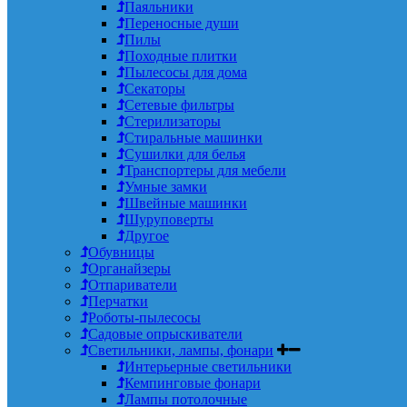
Паяльники
Переносные души
Пилы
Походные плитки
Пылесосы для дома
Секаторы
Сетевые фильтры
Стерилизаторы
Стиральные машинки
Сушилки для белья
Транспортеры для мебели
Умные замки
Швейные машинки
Шуруповерты
Другое
Обувницы
Органайзеры
Отпариватели
Перчатки
Роботы-пылесосы
Садовые опрыскиватели
Светильники, лампы, фонари
Интерьерные светильники
Кемпинговые фонари
Лампы потолочные