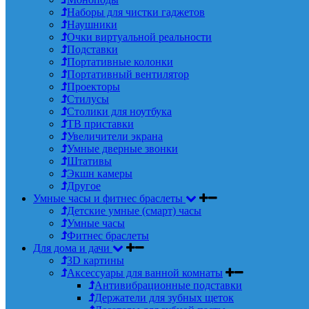
Наборы для чистки гаджетов
Наушники
Очки виртуальной реальности
Подставки
Портативные колонки
Портативный вентилятор
Проекторы
Стилусы
Столики для ноутбука
ТВ приставки
Увеличители экрана
Умные дверные звонки
Штативы
Экшн камеры
Другое
Умные часы и фитнес браслеты
Детские умные (смарт) часы
Умные часы
Фитнес браслеты
Для дома и дачи
3D картины
Аксессуары для ванной комнаты
Антивибрационные подставки
Держатели для зубных щеток