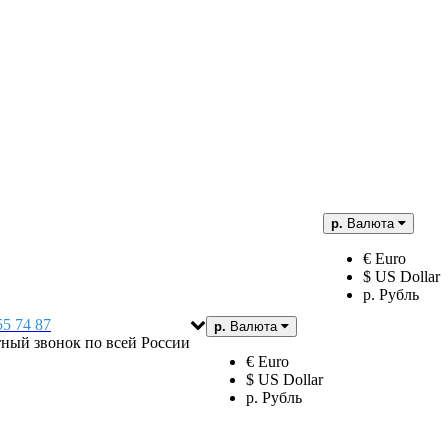
р.
Валюта
€ Euro
$ US Dollar
р. Рубль
55 74 87
р.
Валюта
тный звонок по всей России
€ Euro
$ US Dollar
р. Рубль