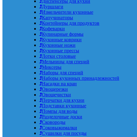
Диспенсеры для кухни
Дуршлаги
Измельчители кухонные
Капучинаторы
Контейнеры для продуктов
Кофеварки
Кулинарные формы
Кухонные коврики
Кухонные ножи
Кухонные прессы
Лотки столовые
Мельницы для специй
Миксеры
Наборы для специй
Наборы кухонных принадлежностей
Насадки на кран
Овощерезки
Овощечистки
Перчатки для кухни
Подставки кухонные
Помпы для воды
Разделочные доски
Сковороды
Соковыжималки
Сушилки для посуды