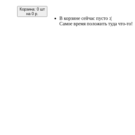
Корзина:
0 шт
на
0 р.
В корзине сейчас пусто :(
Самое время положить туда что-то!