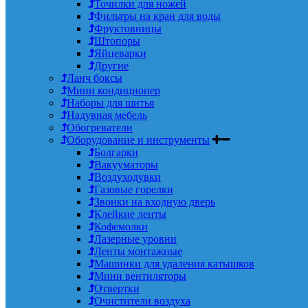
Точилки для ножей
Фильтры на кран для воды
Фруктовницы
Штопоры
Яйцеварки
Другие
Ланч боксы
Мини кондиционер
Наборы для шитья
Надувная мебель
Обогреватели
Оборудование и инструменты
Болгарки
Вакууматоры
Воздуходувки
Газовые горелки
Звонки на входную дверь
Клейкие ленты
Кофемолки
Лазерные уровни
Ленты монтажные
Машинки для удаления катышков
Мини вентиляторы
Отвертки
Очистители воздуха