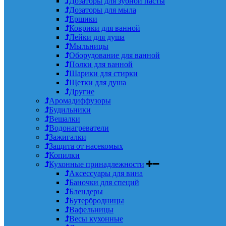
Дозаторы для зубной пасты
Дозаторы для мыла
Ершики
Коврики для ванной
Лейки для душа
Мыльницы
Оборудование для ванной
Полки для ванной
Шарики для стирки
Щетки для душа
Другие
Аромадиффузоры
Будильники
Вешалки
Водонагреватели
Зажигалки
Защита от насекомых
Копилки
Кухонные принадлежности
Аксессуары для вина
Баночки для специй
Блендеры
Бутербродницы
Вафельницы
Весы кухонные