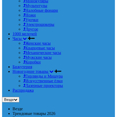
Монокуляры
Мультитулы
Налобные фонари
Ножи
Удочки
Электрошокеры
Другое
1000 мелочей
Часы
Женские часы
Кварцевые часы
Механические часы
Мужские часы
Коробки
Бижутерия
Новогодние товары
Гирлянды и Мишура
Искусственные ёлки
Лазерные проекторы
Распродажа
Везде
Везде
Трендовые товары 2026