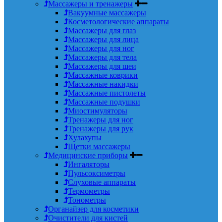
Массажеры и тренажеры
Вакуумные массажеры
Косметологические аппараты
Массажеры для глаз
Массажеры для лица
Массажеры для ног
Массажеры для тела
Массажеры для шеи
Массажные коврики
Массажные накидки
Массажные пистолеты
Массажные подушки
Миостимуляторы
Тренажеры для ног
Тренажеры для рук
Хулахупы
Щетки массажеры
Медицинские приборы
Ингаляторы
Пульсоксиметры
Слуховые аппараты
Термометры
Тонометры
Органайзер для косметики
Очистители для кистей