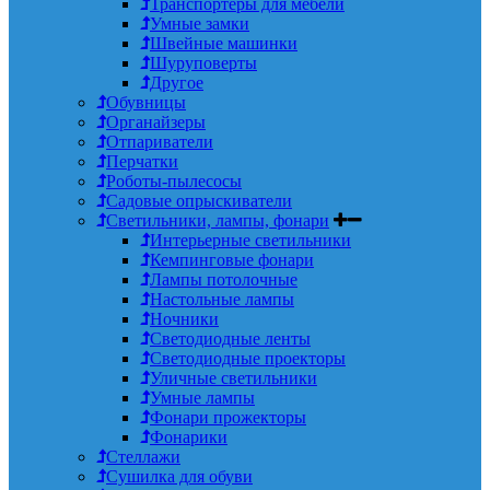
Транспортеры для мебели
Умные замки
Швейные машинки
Шуруповерты
Другое
Обувницы
Органайзеры
Отпариватели
Перчатки
Роботы-пылесосы
Садовые опрыскиватели
Светильники, лампы, фонари
Интерьерные светильники
Кемпинговые фонари
Лампы потолочные
Настольные лампы
Ночники
Светодиодные ленты
Светодиодные проекторы
Уличные светильники
Умные лампы
Фонари прожекторы
Фонарики
Стеллажи
Сушилка для обуви