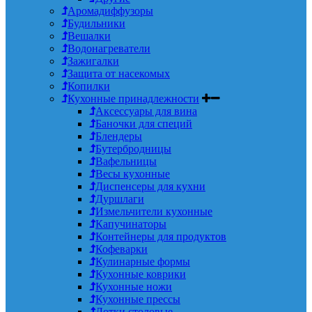
Аромадиффузоры
Будильники
Вешалки
Водонагреватели
Зажигалки
Защита от насекомых
Копилки
Кухонные принадлежности
Аксессуары для вина
Баночки для специй
Блендеры
Бутербродницы
Вафельницы
Весы кухонные
Диспенсеры для кухни
Дуршлаги
Измельчители кухонные
Капучинаторы
Контейнеры для продуктов
Кофеварки
Кулинарные формы
Кухонные коврики
Кухонные ножи
Кухонные прессы
Лотки столовые