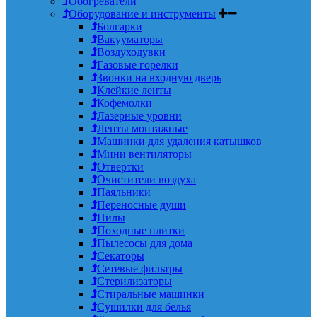
Обогреватели
Оборудование и инструменты
Болгарки
Вакууматоры
Воздуходувки
Газовые горелки
Звонки на входную дверь
Клейкие ленты
Кофемолки
Лазерные уровни
Ленты монтажные
Машинки для удаления катышков
Мини вентиляторы
Отвертки
Очистители воздуха
Паяльники
Переносные души
Пилы
Походные плитки
Пылесосы для дома
Секаторы
Сетевые фильтры
Стерилизаторы
Стиральные машинки
Сушилки для белья