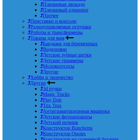
Плюшевые авокадо
Плюшевый единорог
Прочее
Приставки и консоли
Радиоуправляемые игрушки
Роботы и трансформеры
Товары для мам
Бандажи для беременных
Видеоняни
Детские зубные щетки
Детские триммеры
Молокоотсосы
Другие
Хобби и творчество
Другие
3d ручки
Magic Tracks
Play Doh
Trix Trux
Антигравитационная машинка
Детские фотоаппараты
Детский ночник
Конструктор Bunchems
Конструктор Onoies
Конструктор на солнечной батареи