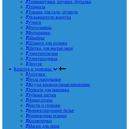
Термокружки, кружки, бутылки
Термосы
Товары для сада, огорода
Увлажнители воздуха
Утюги
Фитолампы
Фоторамки
Швабры
Шланги для полива
Щетки для мытья окон
Электрогрелки
Электроодеяла
Другое
Красота и здоровье
Аптечки
Весы напольные
Жгуты кровоостанавливающие
Зеркала для макияжа
Зубные щетки
Ирригаторы
Кисти и спонжи
Корректирующее белье
Корректоры осанки
Косметички
Маски для лица