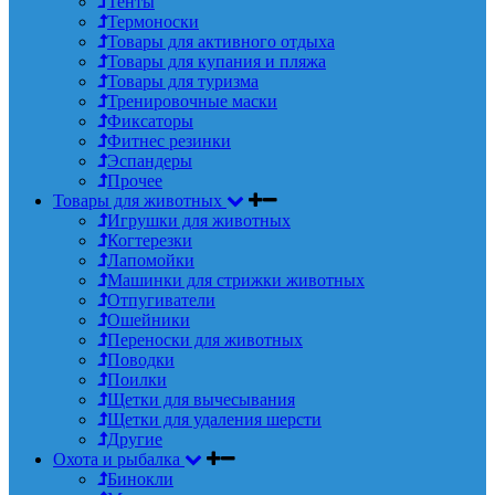
Тенты
Термоноски
Товары для активного отдыха
Товары для купания и пляжа
Товары для туризма
Тренировочные маски
Фиксаторы
Фитнес резинки
Эспандеры
Прочее
Товары для животных
Игрушки для животных
Когтерезки
Лапомойки
Машинки для стрижки животных
Отпугиватели
Ошейники
Переноски для животных
Поводки
Поилки
Щетки для вычесывания
Щетки для удаления шерсти
Другие
Охота и рыбалка
Бинокли