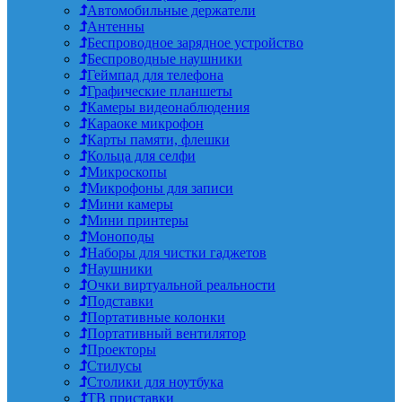
Автомобильные держатели
Антенны
Беспроводное зарядное устройство
Беспроводные наушники
Геймпад для телефона
Графические планшеты
Камеры видеонаблюдения
Караоке микрофон
Карты памяти, флешки
Кольца для селфи
Микроскопы
Микрофоны для записи
Мини камеры
Мини принтеры
Моноподы
Наборы для чистки гаджетов
Наушники
Очки виртуальной реальности
Подставки
Портативные колонки
Портативный вентилятор
Проекторы
Стилусы
Столики для ноутбука
ТВ приставки