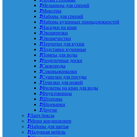
Мельницы для специй
Миксеры
Наборы для специй
Наборы кухонных принадлежностей
Насадки на кран
Овощерезки
Овощечистки
Перчатки для кухни
Подставки кухонные
Помпы для воды
Разделочные доски
Сковороды
Соковыжималки
Сушилки для посуды
Точилки для ножей
Фильтры на кран для воды
Фруктовницы
Штопоры
Яйцеварки
Другие
Ланч боксы
Мини кондиционер
Наборы для шитья
Надувная мебель