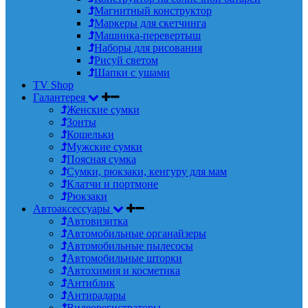
Магнитный конструктор
Маркеры для скетчинга
Машинка-перевертыш
Наборы для рисования
Рисуй светом
Шапки с ушами
TV Shop
Галантерея
Женские сумки
Зонты
Кошельки
Мужские сумки
Поясная сумка
Сумки, рюкзаки, кенгуру для мам
Клатчи и портмоне
Рюкзаки
Автоаксессуары
Автовизитка
Автомобильные органайзеры
Автомобильные пылесосы
Автомобильные шторки
Автохимия и косметика
Антиблик
Антирадары
Видеорегистраторы