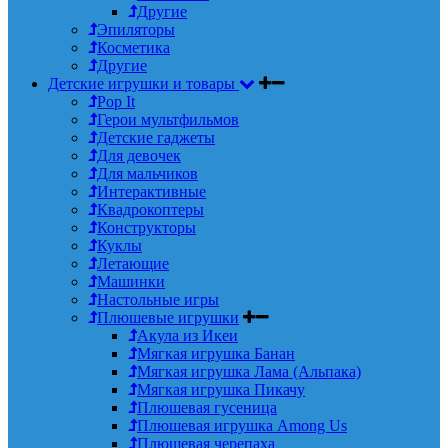
Другие
Эпиляторы
Косметика
Другие
Детские игрушки и товары
Pop It
Герои мультфильмов
Детские гаджеты
Для девочек
Для мальчиков
Интерактивные
Квадрокоптеры
Конструкторы
Куклы
Летающие
Машинки
Настольные игры
Плюшевые игрушки
Акула из Икеи
Мягкая игрушка Банан
Мягкая игрушка Лама (Альпака)
Мягкая игрушка Пикачу
Плюшевая гусеница
Плюшевая игрушка Among Us
Плюшевая черепаха