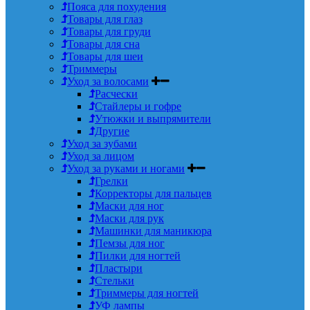
Пояса для похудения
Товары для глаз
Товары для груди
Товары для сна
Товары для шеи
Триммеры
Уход за волосами
Расчески
Стайлеры и гофре
Утюжки и выпрямители
Другие
Уход за зубами
Уход за лицом
Уход за руками и ногами
Грелки
Корректоры для пальцев
Маски для ног
Маски для рук
Машинки для маникюра
Пемзы для ног
Пилки для ногтей
Пластыри
Стельки
Триммеры для ногтей
УФ лампы