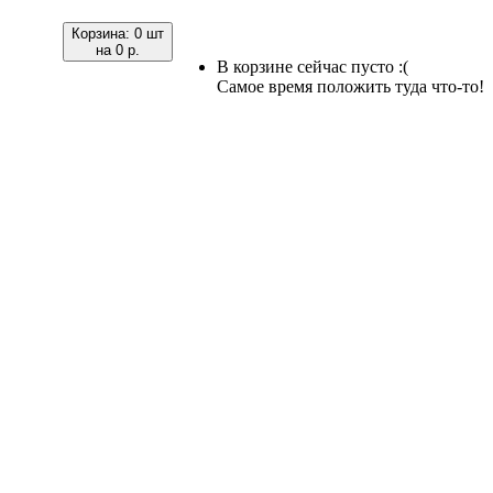
Корзина:
0 шт
на
0 р.
В корзине сейчас пусто :(
Самое время положить туда что-то!