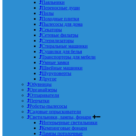
Паяльники
Переносные души
Пилы
Походные плитки
Пылесосы для дома
Секаторы
Сетевые фильтры
Стерилизаторы
Стиральные машинки
Сушилки для белья
Транспортеры для мебели
Умные замки
Швейные машинки
Шуруповерты
Другое
Обувницы
Органайзеры
Отпариватели
Перчатки
Роботы-пылесосы
Садовые опрыскиватели
Светильники, лампы, фонари
Интерьерные светильники
Кемпинговые фонари
Лампы потолочные