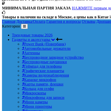
МИНИМАЛЬНАЯ ПАРТИЯ ЗАКАЗА
НАЖМИТЕ первым д
Товары в наличии на складе в Москве, а цены как в Китае
И
Главная
Доставка/Оплата
Гарантия и вопросы
Отзывы
Дропши
Категории
Трендовые товары 2026
Гаджеты и аксессуары
Power Bank (Повербанк)
Автомобильные держатели
Антенны
Беспроводное зарядное устройство
Беспроводные наушники
Геймпад для телефона
Графические планшеты
Камеры видеонаблюдения
Караоке микрофон
Карты памяти, флешки
Кольца для селфи
Микроскопы
Микрофоны для записи
Мини камеры
Мини принтеры
Моноподы