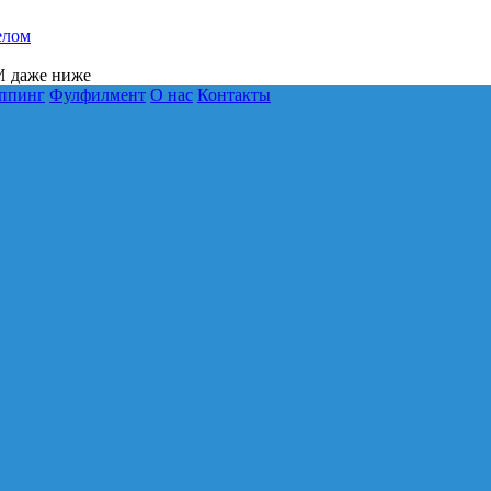
елом
 даже ниже
ппинг
Фулфилмент
О нас
Контакты