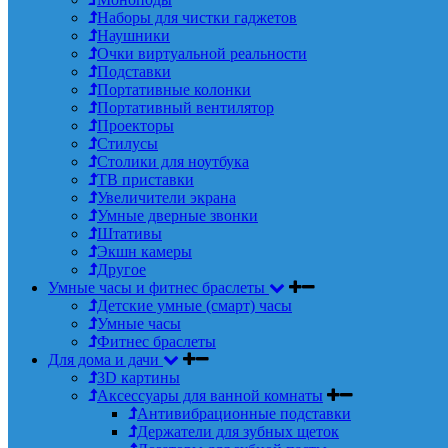
Наборы для чистки гаджетов
Наушники
Очки виртуальной реальности
Подставки
Портативные колонки
Портативный вентилятор
Проекторы
Стилусы
Столики для ноутбука
ТВ приставки
Увеличители экрана
Умные дверные звонки
Штативы
Экшн камеры
Другое
Умные часы и фитнес браслеты
Детские умные (смарт) часы
Умные часы
Фитнес браслеты
Для дома и дачи
3D картины
Аксессуары для ванной комнаты
Антивибрационные подставки
Держатели для зубных щеток