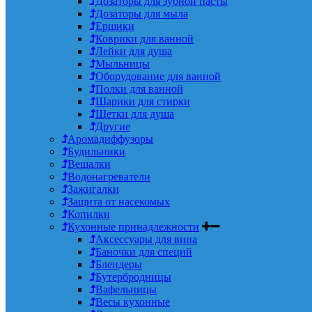
Дозаторы для зубной пасты
Дозаторы для мыла
Ершики
Коврики для ванной
Лейки для душа
Мыльницы
Оборудование для ванной
Полки для ванной
Шарики для стирки
Щетки для душа
Другие
Аромадиффузоры
Будильники
Вешалки
Водонагреватели
Зажигалки
Защита от насекомых
Копилки
Кухонные принадлежности
Аксессуары для вина
Баночки для специй
Блендеры
Бутербродницы
Вафельницы
Весы кухонные