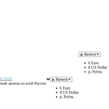
р.
Валюта
€ Euro
$ US Dollar
р. Рубль
55 74 87
р.
Валюта
тный звонок по всей России
€ Euro
$ US Dollar
р. Рубль