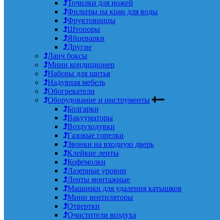
Точилки для ножей
Фильтры на кран для воды
Фруктовницы
Штопоры
Яйцеварки
Другие
Ланч боксы
Мини кондиционер
Наборы для шитья
Надувная мебель
Обогреватели
Оборудование и инструменты
Болгарки
Вакууматоры
Воздуходувки
Газовые горелки
Звонки на входную дверь
Клейкие ленты
Кофемолки
Лазерные уровни
Ленты монтажные
Машинки для удаления катышков
Мини вентиляторы
Отвертки
Очистители воздуха