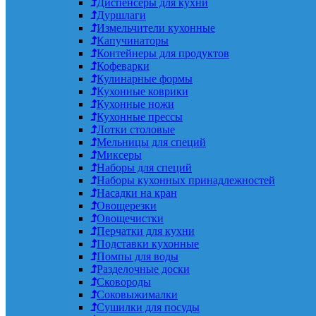
Диспенсеры для кухни
Дуршлаги
Измельчители кухонные
Капучинаторы
Контейнеры для продуктов
Кофеварки
Кулинарные формы
Кухонные коврики
Кухонные ножи
Кухонные прессы
Лотки столовые
Мельницы для специй
Миксеры
Наборы для специй
Наборы кухонных принадлежностей
Насадки на кран
Овощерезки
Овощечистки
Перчатки для кухни
Подставки кухонные
Помпы для воды
Разделочные доски
Сковороды
Соковыжималки
Сушилки для посуды