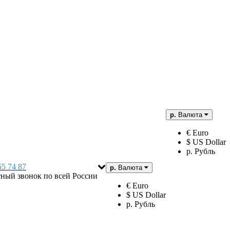
р.
Валюта
€ Euro
$ US Dollar
р. Рубль
55 74 87
р.
Валюта
тный звонок по всей России
€ Euro
$ US Dollar
р. Рубль