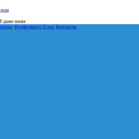
елом
 даже ниже
ппинг
Фулфилмент
О нас
Контакты