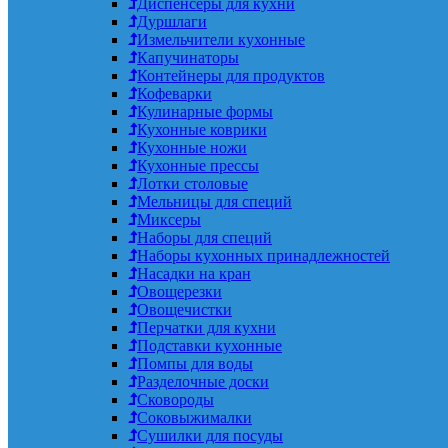
Диспенсеры для кухни
Дуршлаги
Измельчители кухонные
Капучинаторы
Контейнеры для продуктов
Кофеварки
Кулинарные формы
Кухонные коврики
Кухонные ножи
Кухонные прессы
Лотки столовые
Мельницы для специй
Миксеры
Наборы для специй
Наборы кухонных принадлежностей
Насадки на кран
Овощерезки
Овощечистки
Перчатки для кухни
Подставки кухонные
Помпы для воды
Разделочные доски
Сковороды
Соковыжималки
Сушилки для посуды