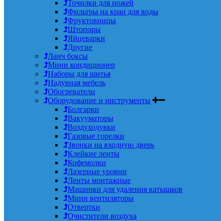
Точилки для ножей
Фильтры на кран для воды
Фруктовницы
Штопоры
Яйцеварки
Другие
Ланч боксы
Мини кондиционер
Наборы для шитья
Надувная мебель
Обогреватели
Оборудование и инструменты
Болгарки
Вакууматоры
Воздуходувки
Газовые горелки
Звонки на входную дверь
Клейкие ленты
Кофемолки
Лазерные уровни
Ленты монтажные
Машинки для удаления катышков
Мини вентиляторы
Отвертки
Очистители воздуха