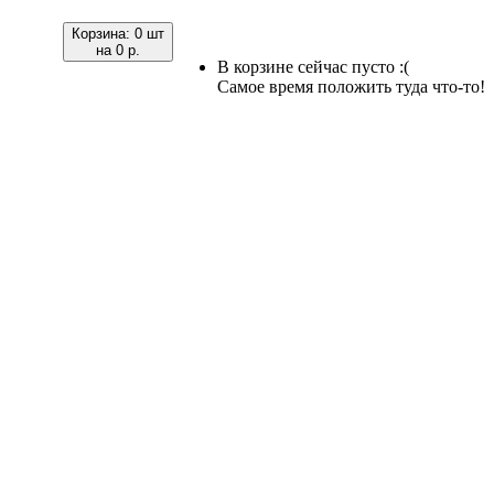
Корзина:
0 шт
на
0 р.
В корзине сейчас пусто :(
Самое время положить туда что-то!