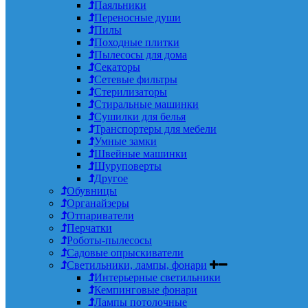
Паяльники
Переносные души
Пилы
Походные плитки
Пылесосы для дома
Секаторы
Сетевые фильтры
Стерилизаторы
Стиральные машинки
Сушилки для белья
Транспортеры для мебели
Умные замки
Швейные машинки
Шуруповерты
Другое
Обувницы
Органайзеры
Отпариватели
Перчатки
Роботы-пылесосы
Садовые опрыскиватели
Светильники, лампы, фонари
Интерьерные светильники
Кемпинговые фонари
Лампы потолочные