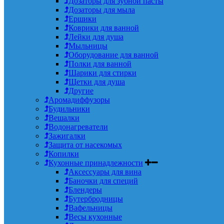
Дозаторы для зубной пасты
Дозаторы для мыла
Ершики
Коврики для ванной
Лейки для душа
Мыльницы
Оборудование для ванной
Полки для ванной
Шарики для стирки
Щетки для душа
Другие
Аромадиффузоры
Будильники
Вешалки
Водонагреватели
Зажигалки
Защита от насекомых
Копилки
Кухонные принадлежности
Аксессуары для вина
Баночки для специй
Блендеры
Бутербродницы
Вафельницы
Весы кухонные