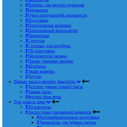
Наборы для чистки гаджетов
Наушники
Очки виртуальной реальности
Подставки
Портативные колонки
Портативный вентилятор
Проекторы
Стилусы
Столики для ноутбука
ТВ приставки
Увеличители экрана
Умные дверные звонки
Штативы
Экшн камеры
Другое
Умные часы и фитнес браслеты
Детские умные (смарт) часы
Умные часы
Фитнес браслеты
Для дома и дачи
3D картины
Аксессуары для ванной комнаты
Антивибрационные подставки
Держатели для зубных щеток