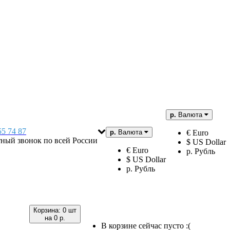
р.
Валюта
55 74 87
р.
Валюта
€ Euro
тный звонок по всей России
$ US Dollar
€ Euro
р. Рубль
$ US Dollar
р. Рубль
Корзина:
0 шт
на
0 р.
В корзине сейчас пусто :(