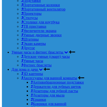
Подставки
Портативные колонки
Портативный вентилятор
Проекторы
Стилусы
Столики для ноутбука
ТВ приставки
Увеличители экрана
Умные дверные звонки
Штативы
Экшн камеры
Другое
Умные часы и фитнес браслеты
Детские умные (смарт) часы
Умные часы
Фитнес браслеты
Для дома и дачи
3D картины
Аксессуары для ванной комнаты
Антивибрационные подставки
Держатели для зубных щеток
Дозаторы для зубной пасты
Дозаторы для мыла
Ершики
Коврики для ванной