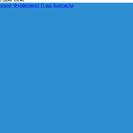
ппинг
Фулфилмент
О нас
Контакты