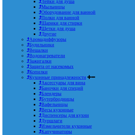
Лейки для душа
Мыльницы
Оборудование для ванной
Полки для ванной
Шарики для стирки
Щетки для душа
Другие
Аромадиффузоры
Будильники
Вешалки
Водонагреватели
Зажигалки
Защита от насекомых
Копилки
Кухонные принадлежности
Аксессуары для вина
Баночки для специй
Блендеры
Бутербродницы
Вафельницы
Весы кухонные
Диспенсеры для кухни
Дуршлаги
Измельчители кухонные
Капучинаторы