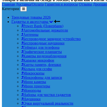
Главная
Доставка/Оплата
Гарантия и вопросы
Отзывы
Дропши
Категории
Трендовые товары 2026
Гаджеты и аксессуары
Power Bank (Повербанк)
Автомобильные держатели
Антенны
Беспроводное зарядное устройство
Беспроводные наушники
Геймпад для телефона
Графические планшеты
Камеры видеонаблюдения
Караоке микрофон
Карты памяти, флешки
Кольца для селфи
Микроскопы
Микрофоны для записи
Мини камеры
Мини принтеры
Моноподы
Наборы для чистки гаджетов
Наушники
Очки виртуальной реальности