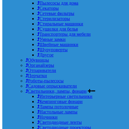
Пылесосы для дома
Секаторы
Сетевые фильтры
Стерилизаторы
Стиральные машинки
Сушилки для белья
Транспортеры для мебели
Умные замки
Швейные машинки
Шуруповерты
Другое
Обувницы
Органайзеры
Отпариватели
Перчатки
Роботы-пылесосы
Садовые опрыскиватели
Светильники, лампы, фонари
Интерьерные светильники
Кемпинговые фонари
Лампы потолочные
Настольные лампы
Ночники
Светодиодные ленты
Светодиодные проекторы