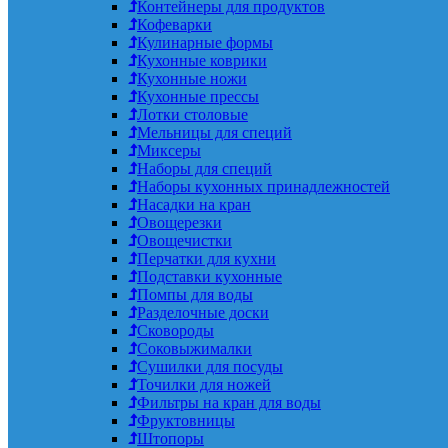
Контейнеры для продуктов
Кофеварки
Кулинарные формы
Кухонные коврики
Кухонные ножи
Кухонные прессы
Лотки столовые
Мельницы для специй
Миксеры
Наборы для специй
Наборы кухонных принадлежностей
Насадки на кран
Овощерезки
Овощечистки
Перчатки для кухни
Подставки кухонные
Помпы для воды
Разделочные доски
Сковороды
Соковыжималки
Сушилки для посуды
Точилки для ножей
Фильтры на кран для воды
Фруктовницы
Штопоры