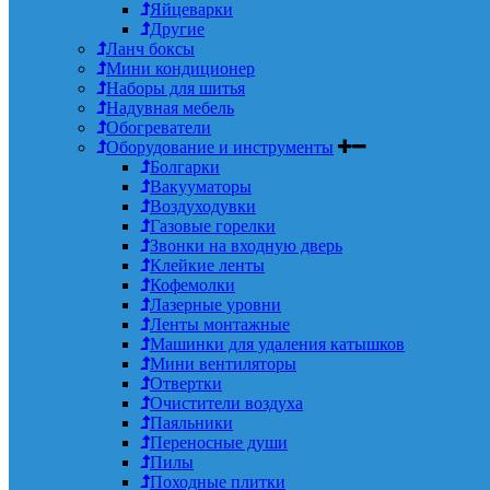
Яйцеварки
Другие
Ланч боксы
Мини кондиционер
Наборы для шитья
Надувная мебель
Обогреватели
Оборудование и инструменты
Болгарки
Вакууматоры
Воздуходувки
Газовые горелки
Звонки на входную дверь
Клейкие ленты
Кофемолки
Лазерные уровни
Ленты монтажные
Машинки для удаления катышков
Мини вентиляторы
Отвертки
Очистители воздуха
Паяльники
Переносные души
Пилы
Походные плитки