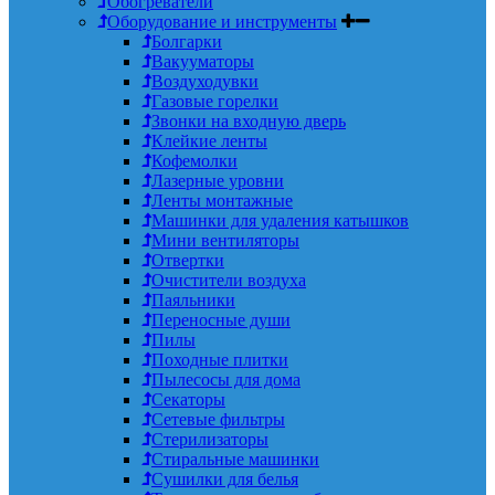
Обогреватели
Оборудование и инструменты
Болгарки
Вакууматоры
Воздуходувки
Газовые горелки
Звонки на входную дверь
Клейкие ленты
Кофемолки
Лазерные уровни
Ленты монтажные
Машинки для удаления катышков
Мини вентиляторы
Отвертки
Очистители воздуха
Паяльники
Переносные души
Пилы
Походные плитки
Пылесосы для дома
Секаторы
Сетевые фильтры
Стерилизаторы
Стиральные машинки
Сушилки для белья