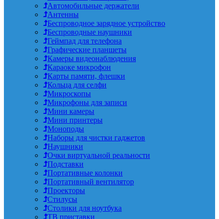
Автомобильные держатели
Антенны
Беспроводное зарядное устройство
Беспроводные наушники
Геймпад для телефона
Графические планшеты
Камеры видеонаблюдения
Караоке микрофон
Карты памяти, флешки
Кольца для селфи
Микроскопы
Микрофоны для записи
Мини камеры
Мини принтеры
Моноподы
Наборы для чистки гаджетов
Наушники
Очки виртуальной реальности
Подставки
Портативные колонки
Портативный вентилятор
Проекторы
Стилусы
Столики для ноутбука
ТВ приставки