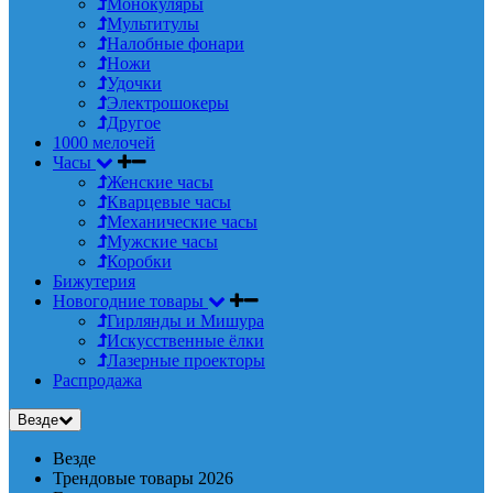
Монокуляры
Мультитулы
Налобные фонари
Ножи
Удочки
Электрошокеры
Другое
1000 мелочей
Часы
Женские часы
Кварцевые часы
Механические часы
Мужские часы
Коробки
Бижутерия
Новогодние товары
Гирлянды и Мишура
Искусственные ёлки
Лазерные проекторы
Распродажа
Везде
Везде
Трендовые товары 2026