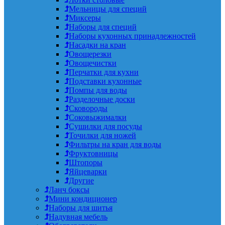
Мельницы для специй
Миксеры
Наборы для специй
Наборы кухонных принадлежностей
Насадки на кран
Овощерезки
Овощечистки
Перчатки для кухни
Подставки кухонные
Помпы для воды
Разделочные доски
Сковороды
Соковыжималки
Сушилки для посуды
Точилки для ножей
Фильтры на кран для воды
Фруктовницы
Штопоры
Яйцеварки
Другие
Ланч боксы
Мини кондиционер
Наборы для шитья
Надувная мебель