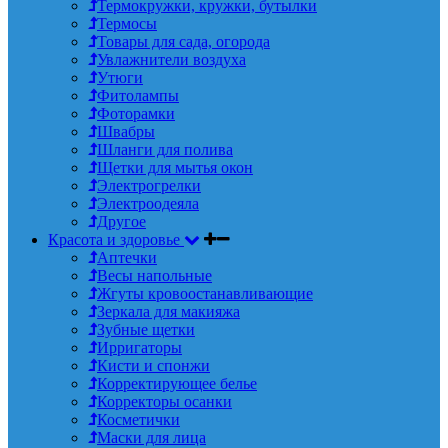
Термокружки, кружки, бутылки
Термосы
Товары для сада, огорода
Увлажнители воздуха
Утюги
Фитолампы
Фоторамки
Швабры
Шланги для полива
Щетки для мытья окон
Электрогрелки
Электроодеяла
Другое
Красота и здоровье
Аптечки
Весы напольные
Жгуты кровоостанавливающие
Зеркала для макияжа
Зубные щетки
Ирригаторы
Кисти и спонжи
Корректирующее белье
Корректоры осанки
Косметички
Маски для лица