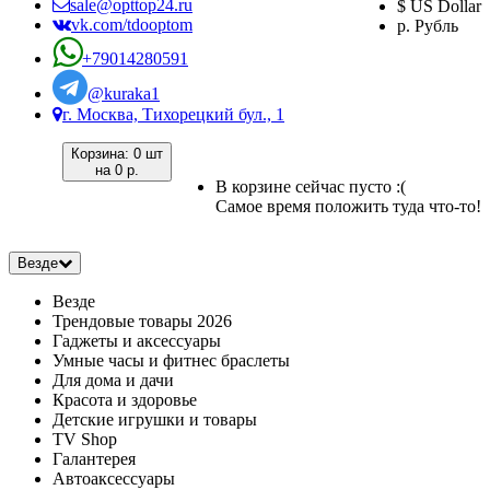
sale@opttop24.ru
$ US Dollar
vk.com/tdooptom
р. Рубль
+79014280591
@kuraka1
г. Москва, Тихорецкий бул., 1
Корзина:
0 шт
на
0 р.
В корзине сейчас пусто :(
Самое время положить туда что-то!
Везде
Везде
Трендовые товары 2026
Гаджеты и аксессуары
Умные часы и фитнес браслеты
Для дома и дачи
Красота и здоровье
Детские игрушки и товары
TV Shop
Галантерея
Автоаксессуары