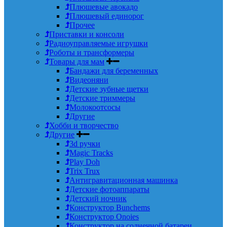
Плюшевые авокадо
Плюшевый единорог
Прочее
Приставки и консоли
Радиоуправляемые игрушки
Роботы и трансформеры
Товары для мам
Бандажи для беременных
Видеоняни
Детские зубные щетки
Детские триммеры
Молокоотсосы
Другие
Хобби и творчество
Другие
3d ручки
Magic Tracks
Play Doh
Trix Trux
Антигравитационная машинка
Детские фотоаппараты
Детский ночник
Конструктор Bunchems
Конструктор Onoies
Конструктор на солнечной батареи