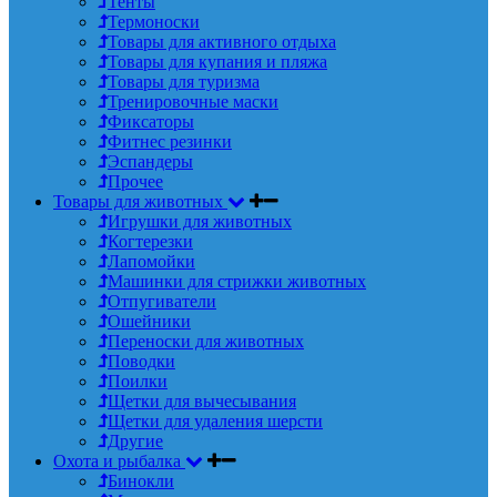
Тенты
Термоноски
Товары для активного отдыха
Товары для купания и пляжа
Товары для туризма
Тренировочные маски
Фиксаторы
Фитнес резинки
Эспандеры
Прочее
Товары для животных
Игрушки для животных
Когтерезки
Лапомойки
Машинки для стрижки животных
Отпугиватели
Ошейники
Переноски для животных
Поводки
Поилки
Щетки для вычесывания
Щетки для удаления шерсти
Другие
Охота и рыбалка
Бинокли