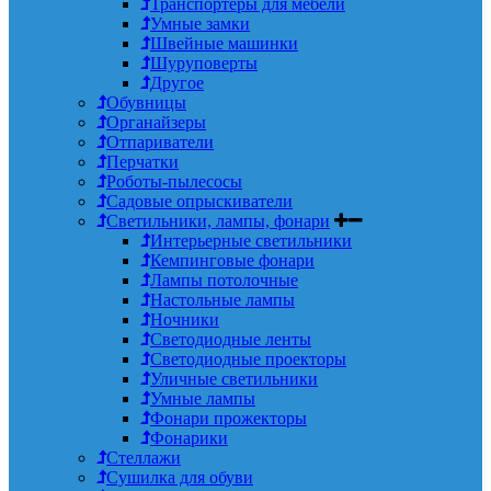
Транспортеры для мебели
Умные замки
Швейные машинки
Шуруповерты
Другое
Обувницы
Органайзеры
Отпариватели
Перчатки
Роботы-пылесосы
Садовые опрыскиватели
Светильники, лампы, фонари
Интерьерные светильники
Кемпинговые фонари
Лампы потолочные
Настольные лампы
Ночники
Светодиодные ленты
Светодиодные проекторы
Уличные светильники
Умные лампы
Фонари прожекторы
Фонарики
Стеллажи
Сушилка для обуви