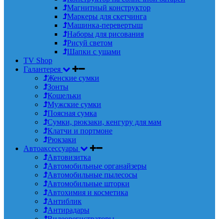
Магнитный конструктор
Маркеры для скетчинга
Машинка-перевертыш
Наборы для рисования
Рисуй светом
Шапки с ушами
TV Shop
Галантерея
Женские сумки
Зонты
Кошельки
Мужские сумки
Поясная сумка
Сумки, рюкзаки, кенгуру для мам
Клатчи и портмоне
Рюкзаки
Автоаксессуары
Автовизитка
Автомобильные органайзеры
Автомобильные пылесосы
Автомобильные шторки
Автохимия и косметика
Антиблик
Антирадары
Видеорегистраторы