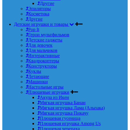
Другие
Эпиляторы
Косметика
Другие
Детские игрушки и товары
Pop It
Герои мультфильмов
Детские гаджеты
Для девочек
Для мальчиков
Интерактивные
Квадрокоптеры
Конструкторы
Куклы
Летающие
Машинки
Настольные игры
Плюшевые игрушки
Акула из Икеи
Мягкая игрушка Банан
Мягкая игрушка Лама (Альпака)
Мягкая игрушка Пикачу
Плюшевая гусеница
Плюшевая игрушка Among Us
Плюшевая черепаха