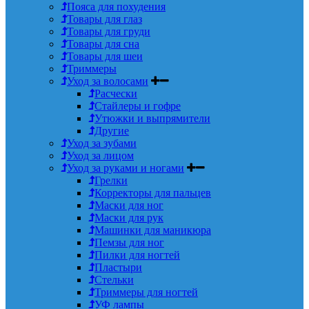
Пояса для похудения
Товары для глаз
Товары для груди
Товары для сна
Товары для шеи
Триммеры
Уход за волосами
Расчески
Стайлеры и гофре
Утюжки и выпрямители
Другие
Уход за зубами
Уход за лицом
Уход за руками и ногами
Грелки
Корректоры для пальцев
Маски для ног
Маски для рук
Машинки для маникюра
Пемзы для ног
Пилки для ногтей
Пластыри
Стельки
Триммеры для ногтей
УФ лампы