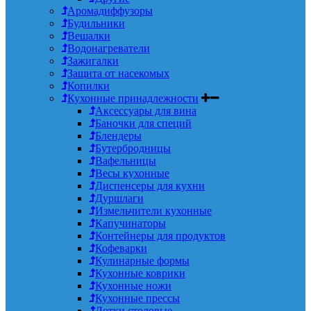
Аромадиффузоры
Будильники
Вешалки
Водонагреватели
Зажигалки
Защита от насекомых
Копилки
Кухонные принадлежности
Аксессуары для вина
Баночки для специй
Блендеры
Бутербродницы
Вафельницы
Весы кухонные
Диспенсеры для кухни
Дуршлаги
Измельчители кухонные
Капучинаторы
Контейнеры для продуктов
Кофеварки
Кулинарные формы
Кухонные коврики
Кухонные ножи
Кухонные прессы
Лотки столовые