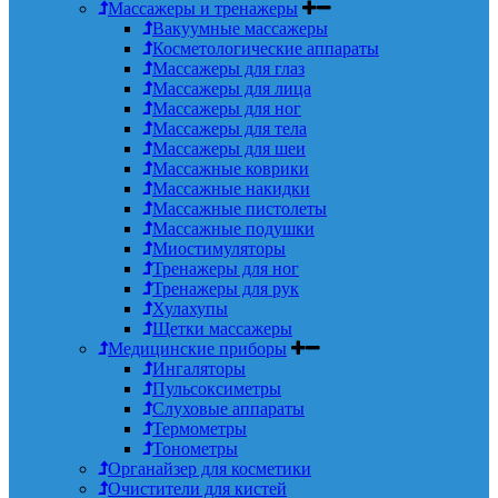
Массажеры и тренажеры
Вакуумные массажеры
Косметологические аппараты
Массажеры для глаз
Массажеры для лица
Массажеры для ног
Массажеры для тела
Массажеры для шеи
Массажные коврики
Массажные накидки
Массажные пистолеты
Массажные подушки
Миостимуляторы
Тренажеры для ног
Тренажеры для рук
Хулахупы
Щетки массажеры
Медицинские приборы
Ингаляторы
Пульсоксиметры
Слуховые аппараты
Термометры
Тонометры
Органайзер для косметики
Очистители для кистей