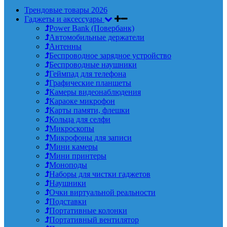
Трендовые товары 2026
Гаджеты и аксессуары
Power Bank (Повербанк)
Автомобильные держатели
Антенны
Беспроводное зарядное устройство
Беспроводные наушники
Геймпад для телефона
Графические планшеты
Камеры видеонаблюдения
Караоке микрофон
Карты памяти, флешки
Кольца для селфи
Микроскопы
Микрофоны для записи
Мини камеры
Мини принтеры
Моноподы
Наборы для чистки гаджетов
Наушники
Очки виртуальной реальности
Подставки
Портативные колонки
Портативный вентилятор