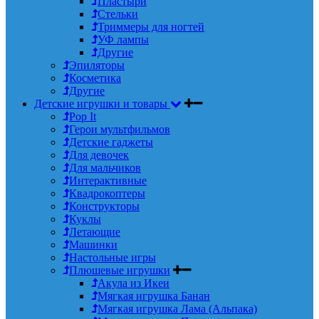
Пластыри
Стельки
Триммеры для ногтей
УФ лампы
Другие
Эпиляторы
Косметика
Другие
Детские игрушки и товары
Pop It
Герои мультфильмов
Детские гаджеты
Для девочек
Для мальчиков
Интерактивные
Квадрокоптеры
Конструкторы
Куклы
Летающие
Машинки
Настольные игры
Плюшевые игрушки
Акула из Икеи
Мягкая игрушка Банан
Мягкая игрушка Лама (Альпака)