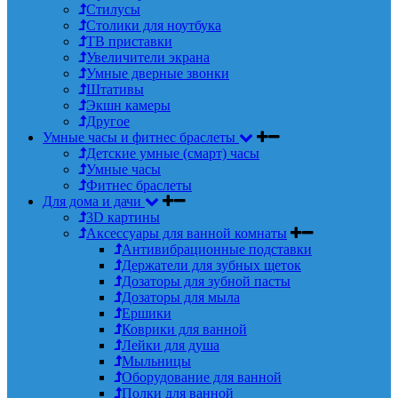
Стилусы
Столики для ноутбука
ТВ приставки
Увеличители экрана
Умные дверные звонки
Штативы
Экшн камеры
Другое
Умные часы и фитнес браслеты
Детские умные (смарт) часы
Умные часы
Фитнес браслеты
Для дома и дачи
3D картины
Аксессуары для ванной комнаты
Антивибрационные подставки
Держатели для зубных щеток
Дозаторы для зубной пасты
Дозаторы для мыла
Ершики
Коврики для ванной
Лейки для душа
Мыльницы
Оборудование для ванной
Полки для ванной