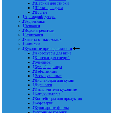
Шарики для стирки
Щетки для душа
Другие
Аромадиффузоры
Будильники
Вешалки
Водонагреватели
Зажигалки
Защита от насекомых
Копилки
Кухонные принадлежности
Аксессуары для вина
Баночки для специй
Блендеры
Бутербродницы
Вафельницы
Весы кухонные
Диспенсеры для кухни
Дуршлаги
Измельчители кухонные
Капучинаторы
Контейнеры для продуктов
Кофеварки
Кулинарные формы
Кухонные коврики