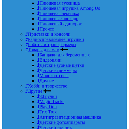
Плюшевая гусеница
Плюшевая игрушка Among Us
Плюшевая черепаха
Плюшевые авокадо
Плюшевый единорог
Прочее
Приставки и консоли
Радиоуправляемые игрушки
Роботы и трансформеры
Товары для мам
Бандажи для беременных
Видеоняни
Детские зубные щетки
Детские триммеры
Молокоотсосы
Другие
Хобби и творчество
Другие
3d ручки
Magic Tracks
Play Doh
Trix Trux
Антигравитационная машинка
Детские фотоаппараты
Детский ночник