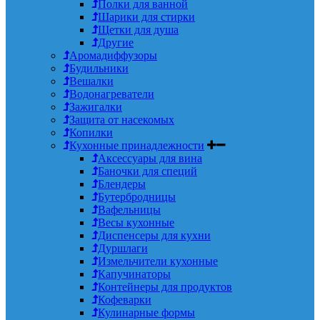
Полки для ванной
Шарики для стирки
Щетки для душа
Другие
Аромадиффузоры
Будильники
Вешалки
Водонагреватели
Зажигалки
Защита от насекомых
Копилки
Кухонные принадлежности
Аксессуары для вина
Баночки для специй
Блендеры
Бутербродницы
Вафельницы
Весы кухонные
Диспенсеры для кухни
Дуршлаги
Измельчители кухонные
Капучинаторы
Контейнеры для продуктов
Кофеварки
Кулинарные формы