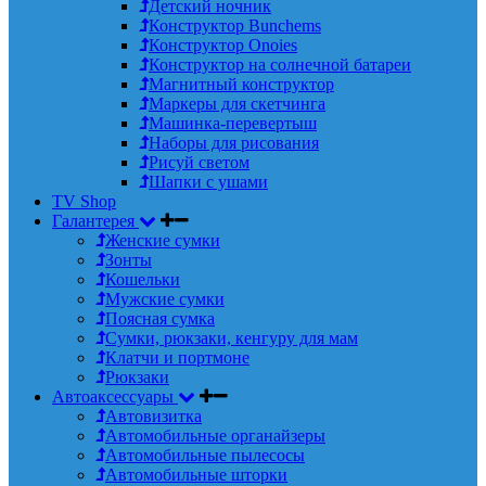
Детский ночник
Конструктор Bunchems
Конструктор Onoies
Конструктор на солнечной батареи
Магнитный конструктор
Маркеры для скетчинга
Машинка-перевертыш
Наборы для рисования
Рисуй светом
Шапки с ушами
TV Shop
Галантерея
Женские сумки
Зонты
Кошельки
Мужские сумки
Поясная сумка
Сумки, рюкзаки, кенгуру для мам
Клатчи и портмоне
Рюкзаки
Автоаксессуары
Автовизитка
Автомобильные органайзеры
Автомобильные пылесосы
Автомобильные шторки