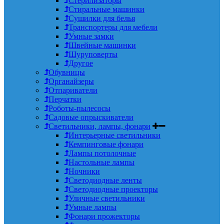
Стерилизаторы
Стиральные машинки
Сушилки для белья
Транспортеры для мебели
Умные замки
Швейные машинки
Шуруповерты
Другое
Обувницы
Органайзеры
Отпариватели
Перчатки
Роботы-пылесосы
Садовые опрыскиватели
Светильники, лампы, фонари
Интерьерные светильники
Кемпинговые фонари
Лампы потолочные
Настольные лампы
Ночники
Светодиодные ленты
Светодиодные проекторы
Уличные светильники
Умные лампы
Фонари прожекторы