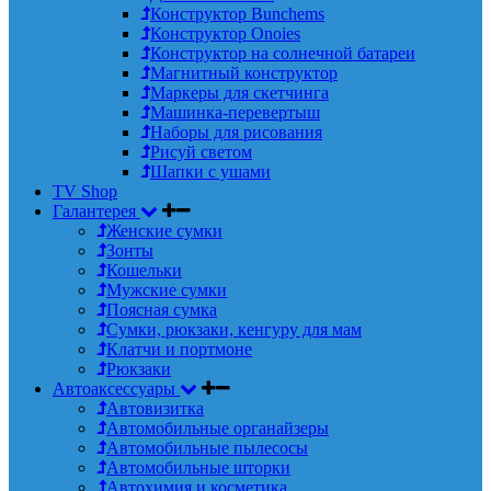
Конструктор Bunchems
Конструктор Onoies
Конструктор на солнечной батареи
Магнитный конструктор
Маркеры для скетчинга
Машинка-перевертыш
Наборы для рисования
Рисуй светом
Шапки с ушами
TV Shop
Галантерея
Женские сумки
Зонты
Кошельки
Мужские сумки
Поясная сумка
Сумки, рюкзаки, кенгуру для мам
Клатчи и портмоне
Рюкзаки
Автоаксессуары
Автовизитка
Автомобильные органайзеры
Автомобильные пылесосы
Автомобильные шторки
Автохимия и косметика