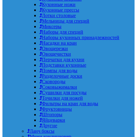
Кухонные ножи
Кухонные прессы
Лотки столовые
Мельницы для специй
Миксеры
Наборы для специй
Наборы кухонных принадлежностей
Насадки на кран
Овощерезки
Овощечистки
Перчатки для кухни
Подставки кухонные
Помпы для воды
Разделочные доски
Сковороды
Соковыжималки
Сушилки для посуды
Точилки для ножей
Фильтры на кран для воды
Фруктовницы
Штопоры
Яйцеварки
Другие
Ланч боксы
Мини кондиционер