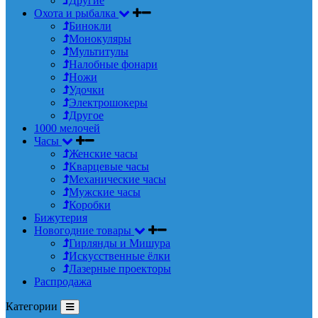
Другие
Охота и рыбалка
Бинокли
Монокуляры
Мультитулы
Налобные фонари
Ножи
Удочки
Электрошокеры
Другое
1000 мелочей
Часы
Женские часы
Кварцевые часы
Механические часы
Мужские часы
Коробки
Бижутерия
Новогодние товары
Гирлянды и Мишура
Искусственные ёлки
Лазерные проекторы
Распродажа
Категории