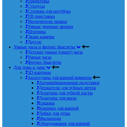
Проекторы
Стилусы
Столики для ноутбука
ТВ приставки
Увеличители экрана
Умные дверные звонки
Штативы
Экшн камеры
Другое
Умные часы и фитнес браслеты
Детские умные (смарт) часы
Умные часы
Фитнес браслеты
Для дома и дачи
3D картины
Аксессуары для ванной комнаты
Антивибрационные подставки
Держатели для зубных щеток
Дозаторы для зубной пасты
Дозаторы для мыла
Ершики
Коврики для ванной
Лейки для душа
Мыльницы
Оборудование для ванной