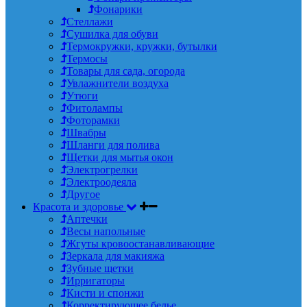
Фонарики
Стеллажи
Сушилка для обуви
Термокружки, кружки, бутылки
Термосы
Товары для сада, огорода
Увлажнители воздуха
Утюги
Фитолампы
Фоторамки
Швабры
Шланги для полива
Щетки для мытья окон
Электрогрелки
Электроодеяла
Другое
Красота и здоровье
Аптечки
Весы напольные
Жгуты кровоостанавливающие
Зеркала для макияжа
Зубные щетки
Ирригаторы
Кисти и спонжи
Корректирующее белье