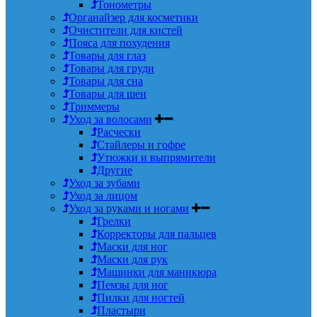
Тонометры
Органайзер для косметики
Очистители для кистей
Пояса для похудения
Товары для глаз
Товары для груди
Товары для сна
Товары для шеи
Триммеры
Уход за волосами
Расчески
Стайлеры и гофре
Утюжки и выпрямители
Другие
Уход за зубами
Уход за лицом
Уход за руками и ногами
Грелки
Корректоры для пальцев
Маски для ног
Маски для рук
Машинки для маникюра
Пемзы для ног
Пилки для ногтей
Пластыри