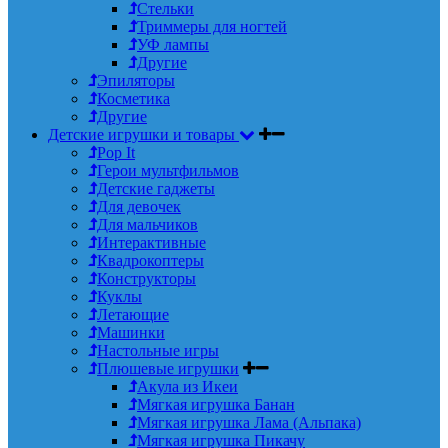
Стельки
Триммеры для ногтей
УФ лампы
Другие
Эпиляторы
Косметика
Другие
Детские игрушки и товары
Pop It
Герои мультфильмов
Детские гаджеты
Для девочек
Для мальчиков
Интерактивные
Квадрокоптеры
Конструкторы
Куклы
Летающие
Машинки
Настольные игры
Плюшевые игрушки
Акула из Икеи
Мягкая игрушка Банан
Мягкая игрушка Лама (Альпака)
Мягкая игрушка Пикачу