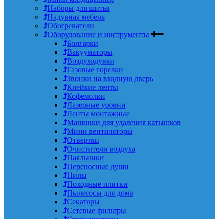
Наборы для шитья
Надувная мебель
Обогреватели
Оборудование и инструменты
Болгарки
Вакууматоры
Воздуходувки
Газовые горелки
Звонки на входную дверь
Клейкие ленты
Кофемолки
Лазерные уровни
Ленты монтажные
Машинки для удаления катышков
Мини вентиляторы
Отвертки
Очистители воздуха
Паяльники
Переносные души
Пилы
Походные плитки
Пылесосы для дома
Секаторы
Сетевые фильтры