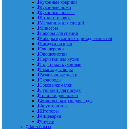
Кухонные коврики
Кухонные ножи
Кухонные прессы
Лотки столовые
Мельницы для специй
Миксеры
Наборы для специй
Наборы кухонных принадлежностей
Насадки на кран
Овощерезки
Овощечистки
Перчатки для кухни
Подставки кухонные
Помпы для воды
Разделочные доски
Сковороды
Соковыжималки
Сушилки для посуды
Точилки для ножей
Фильтры на кран для воды
Фруктовницы
Штопоры
Яйцеварки
Другие
Ланч боксы