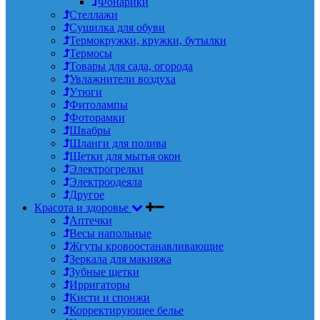
Фонарики
Стеллажи
Сушилка для обуви
Термокружки, кружки, бутылки
Термосы
Товары для сада, огорода
Увлажнители воздуха
Утюги
Фитолампы
Фоторамки
Швабры
Шланги для полива
Щетки для мытья окон
Электрогрелки
Электроодеяла
Другое
Красота и здоровье
Аптечки
Весы напольные
Жгуты кровоостанавливающие
Зеркала для макияжа
Зубные щетки
Ирригаторы
Кисти и спонжи
Корректирующее белье