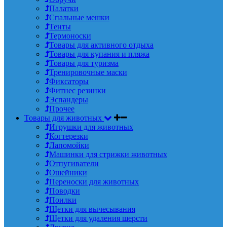
Палатки
Спальные мешки
Тенты
Термоноски
Товары для активного отдыха
Товары для купания и пляжа
Товары для туризма
Тренировочные маски
Фиксаторы
Фитнес резинки
Эспандеры
Прочее
Товары для животных
Игрушки для животных
Когтерезки
Лапомойки
Машинки для стрижки животных
Отпугиватели
Ошейники
Переноски для животных
Поводки
Поилки
Щетки для вычесывания
Щетки для удаления шерсти