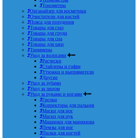
Тонометры
Органайзер для косметики
Очистители для кистей
Пояса для похудения
Товары для глаз
Товары для груди
Товары для сна
Товары для шеи
Триммеры
Уход за волосами
Расчески
Стайлеры и гофре
Утюжки и выпрямители
Другие
Уход за зубами
Уход за лицом
Уход за руками и ногами
Грелки
Корректоры для пальцев
Маски для ног
Маски для рук
Машинки для маникюра
Пемзы для ног
Пилки для ногтей