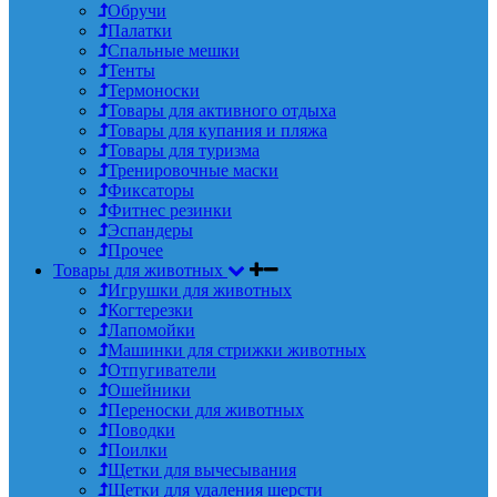
Обручи
Палатки
Спальные мешки
Тенты
Термоноски
Товары для активного отдыха
Товары для купания и пляжа
Товары для туризма
Тренировочные маски
Фиксаторы
Фитнес резинки
Эспандеры
Прочее
Товары для животных
Игрушки для животных
Когтерезки
Лапомойки
Машинки для стрижки животных
Отпугиватели
Ошейники
Переноски для животных
Поводки
Поилки
Щетки для вычесывания
Щетки для удаления шерсти