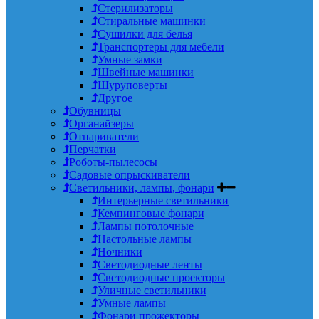
Стерилизаторы
Стиральные машинки
Сушилки для белья
Транспортеры для мебели
Умные замки
Швейные машинки
Шуруповерты
Другое
Обувницы
Органайзеры
Отпариватели
Перчатки
Роботы-пылесосы
Садовые опрыскиватели
Светильники, лампы, фонари
Интерьерные светильники
Кемпинговые фонари
Лампы потолочные
Настольные лампы
Ночники
Светодиодные ленты
Светодиодные проекторы
Уличные светильники
Умные лампы
Фонари прожекторы