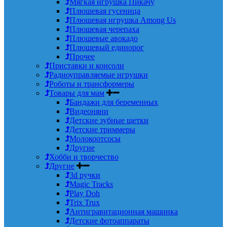
Мягкая игрушка Пикачу
Плюшевая гусеница
Плюшевая игрушка Among Us
Плюшевая черепаха
Плюшевые авокадо
Плюшевый единорог
Прочее
Приставки и консоли
Радиоуправляемые игрушки
Роботы и трансформеры
Товары для мам
Бандажи для беременных
Видеоняни
Детские зубные щетки
Детские триммеры
Молокоотсосы
Другие
Хобби и творчество
Другие
3d ручки
Magic Tracks
Play Doh
Trix Trux
Антигравитационная машинка
Детские фотоаппараты