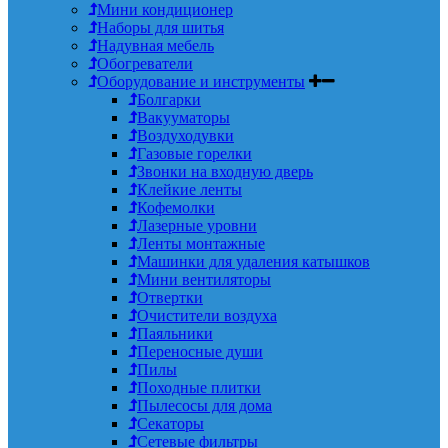
Мини кондиционер
Наборы для шитья
Надувная мебель
Обогреватели
Оборудование и инструменты
Болгарки
Вакууматоры
Воздуходувки
Газовые горелки
Звонки на входную дверь
Клейкие ленты
Кофемолки
Лазерные уровни
Ленты монтажные
Машинки для удаления катышков
Мини вентиляторы
Отвертки
Очистители воздуха
Паяльники
Переносные души
Пилы
Походные плитки
Пылесосы для дома
Секаторы
Сетевые фильтры