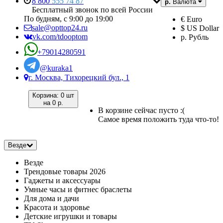
8 800
555 74 87
р.
Валюта
Бесплатный звонок по всей России
По будням, с 9:00 до 19:00
€ Euro
sale@opttop24.ru
$ US Dollar
vk.com/tdooptom
р. Рубль
+79014280591
@kuraka1
г. Москва, Тихорецкий бул., 1
Корзина:
0 шт
на
0 р.
В корзине сейчас пусто :(
Самое время положить туда что-то!
Везде
Везде
Трендовые товары 2026
Гаджеты и аксессуары
Умные часы и фитнес браслеты
Для дома и дачи
Красота и здоровье
Детские игрушки и товары