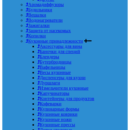
Аромадиффузоры
Будильники
Вешалки
Водонагреватели
Зажигалки
Защита от насекомых
Копилки
Кухонные принадлежности
Аксессуары для вина
Баночки для специй
Блендеры
Бутербродницы
Вафельницы
Весы кухонные
Диспенсеры для кухни
Дуршлаги
Измельчители кухонные
Капучинаторы
Контейнеры для продуктов
Кофеварки
Кулинарные формы
Кухонные коврики
Кухонные ножи
Кухонные прессы
Лотки столовые