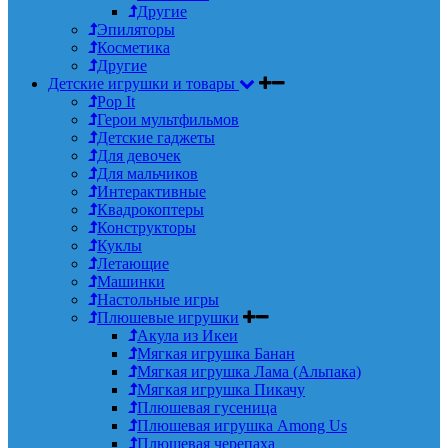
Другие
Эпиляторы
Косметика
Другие
Детские игрушки и товары
Pop It
Герои мультфильмов
Детские гаджеты
Для девочек
Для мальчиков
Интерактивные
Квадрокоптеры
Конструкторы
Куклы
Летающие
Машинки
Настольные игры
Плюшевые игрушки
Акула из Икеи
Мягкая игрушка Банан
Мягкая игрушка Лама (Альпака)
Мягкая игрушка Пикачу
Плюшевая гусеница
Плюшевая игрушка Among Us
Плюшевая черепаха