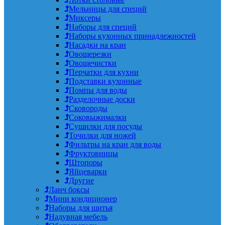
Мельницы для специй
Миксеры
Наборы для специй
Наборы кухонных принадлежностей
Насадки на кран
Овощерезки
Овощечистки
Перчатки для кухни
Подставки кухонные
Помпы для воды
Разделочные доски
Сковороды
Соковыжималки
Сушилки для посуды
Точилки для ножей
Фильтры на кран для воды
Фруктовницы
Штопоры
Яйцеварки
Другие
Ланч боксы
Мини кондиционер
Наборы для шитья
Надувная мебель