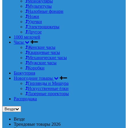
Монокуляры
Мультитулы
Налобные фонари
Ножи
Удочки
Электрошокеры
Другое
1000 мелочей
Часы
Женские часы
Кварцевые часы
Механические часы
Мужские часы
Коробки
Бижутерия
Новогодние товары
Гирлянды и Мишура
Искусственные ёлки
Лазерные проекторы
Распродажа
Везде
Везде
Трендовые товары 2026