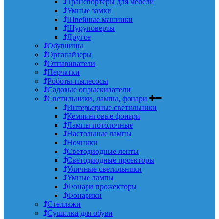
Транспортеры для мебели
Умные замки
Швейные машинки
Шуруповерты
Другое
Обувницы
Органайзеры
Отпариватели
Перчатки
Роботы-пылесосы
Садовые опрыскиватели
Светильники, лампы, фонари
Интерьерные светильники
Кемпинговые фонари
Лампы потолочные
Настольные лампы
Ночники
Светодиодные ленты
Светодиодные проекторы
Уличные светильники
Умные лампы
Фонари прожекторы
Фонарики
Стеллажи
Сушилка для обуви