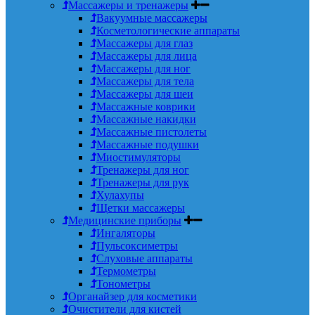
Массажеры и тренажеры
Вакуумные массажеры
Косметологические аппараты
Массажеры для глаз
Массажеры для лица
Массажеры для ног
Массажеры для тела
Массажеры для шеи
Массажные коврики
Массажные накидки
Массажные пистолеты
Массажные подушки
Миостимуляторы
Тренажеры для ног
Тренажеры для рук
Хулахупы
Щетки массажеры
Медицинские приборы
Ингаляторы
Пульсоксиметры
Слуховые аппараты
Термометры
Тонометры
Органайзер для косметики
Очистители для кистей