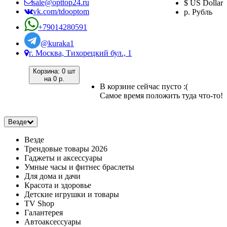
sale@opttop24.ru
$ US Dollar
vk.com/tdooptom
р. Рубль
+79014280591
@kuraka1
г. Москва, Тихорецкий бул., 1
Корзина:
0 шт
на
0 р.
В корзине сейчас пусто :(
Самое время положить туда что-то!
Везде
Везде
Трендовые товары 2026
Гаджеты и аксессуары
Умные часы и фитнес браслеты
Для дома и дачи
Красота и здоровье
Детские игрушки и товары
TV Shop
Галантерея
Автоаксессуары