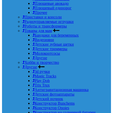
Плюшевые авокадо
Плюшевый единорог
Прочее
Приставки и консоли
Радиоуправляемые игрушки
Роботы и трансформеры
Товары для мам
Бандажи для беременных
Видеоняни
Детские зубные щетки
Детские триммеры
Молокоотсосы
Другие
Хобби и творчество
Другие
3d ручки
Magic Tracks
Play Doh
Trix Trux
Антигравитационная машинка
Детские фотоаппараты
Детский ночник
Конструктор Bunchems
Конструктор Onoies
Конструктор на солнечной батареи