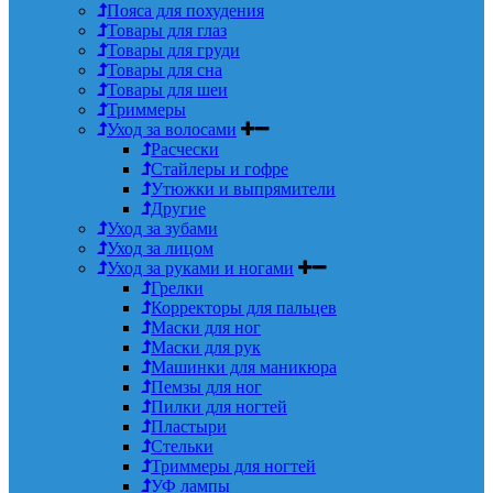
Пояса для похудения
Товары для глаз
Товары для груди
Товары для сна
Товары для шеи
Триммеры
Уход за волосами
Расчески
Стайлеры и гофре
Утюжки и выпрямители
Другие
Уход за зубами
Уход за лицом
Уход за руками и ногами
Грелки
Корректоры для пальцев
Маски для ног
Маски для рук
Машинки для маникюра
Пемзы для ног
Пилки для ногтей
Пластыри
Стельки
Триммеры для ногтей
УФ лампы