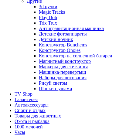
Другие
3d ручки
Magic Tracks
Play Doh
Trix Trux
Антигравитационная машинка
Детские фотоаппараты
Детский ночник
Конструктор Bunchems
Конструктор Onoies
Конструктор на солнечной батареи
Магнитный конструктор
Маркеры для скетчинга
Машинка-перевертыш
Наборы для рисования
Рисуй светом
Шапки с ушами
TV Shop
Галантерея
Автоаксессуары
Спорт и отдых
Товары для животных
Охота и рыбалка
1000 мелочей
Часы