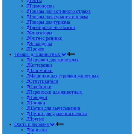
Тенты
Термоноски
Товары для активного отдыха
Товары для купания и пляжа
Товары для туризма
Тренировочные маски
Фиксаторы
Фитнес резинки
Эспандеры
Прочее
Товары для животных
Игрушки для животных
Когтерезки
Лапомойки
Машинки для стрижки животных
Отпугиватели
Ошейники
Переноски для животных
Поводки
Поилки
Щетки для вычесывания
Щетки для удаления шерсти
Другие
Охота и рыбалка
Бинокли