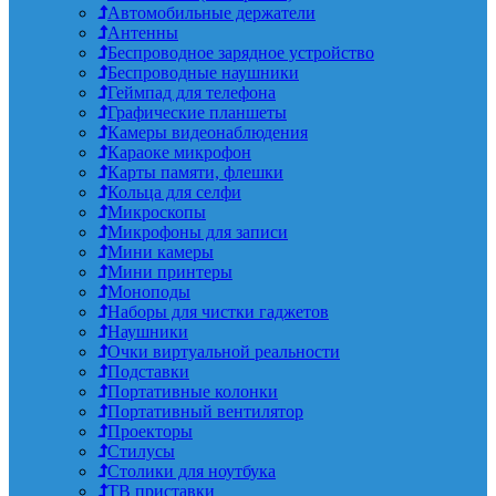
Автомобильные держатели
Антенны
Беспроводное зарядное устройство
Беспроводные наушники
Геймпад для телефона
Графические планшеты
Камеры видеонаблюдения
Караоке микрофон
Карты памяти, флешки
Кольца для селфи
Микроскопы
Микрофоны для записи
Мини камеры
Мини принтеры
Моноподы
Наборы для чистки гаджетов
Наушники
Очки виртуальной реальности
Подставки
Портативные колонки
Портативный вентилятор
Проекторы
Стилусы
Столики для ноутбука
ТВ приставки