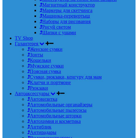
Магнитный конструктор
Маркеры для скетчинга
Машинка-перевертыш
Наборы для рисования
Рисуй светом
Шапки с ушами
TV Shop
Галантерея
Женские сумки
Зонты
Кошельки
Мужские сумки
Поясная сумка
Сумки, рюкзаки, кенгуру для мам
Клатчи и портмоне
Рюкзаки
Автоаксессуары
Автовизитка
Автомобильные органайзеры
Автомобильные пылесосы
Автомобильные шторки
Автохимия и косметика
Антиблик
Антирадары
Видеорегистраторы