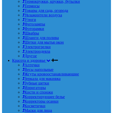
Термокружки, кружки, бутылки
Термосы
Товары для сада, огорода
Увлажнители воздуха
Утюги
Фитолампы
Фоторамки
Швабры
Шланги для полива
Щетки для мытья окон
Электрогрелки
Электроодеяла
Другое
Красота и здоровье
Аптечки
Весы напольные
Жгуты кровоостанавливающие
Зеркала для макияжа
Зубные щетки
Ирригаторы
Кисти и спонжи
Корректирующее белье
Корректоры осанки
Косметички
Маски для лица