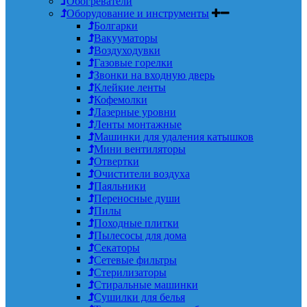
Обогреватели
Оборудование и инструменты
Болгарки
Вакууматоры
Воздуходувки
Газовые горелки
Звонки на входную дверь
Клейкие ленты
Кофемолки
Лазерные уровни
Ленты монтажные
Машинки для удаления катышков
Мини вентиляторы
Отвертки
Очистители воздуха
Паяльники
Переносные души
Пилы
Походные плитки
Пылесосы для дома
Секаторы
Сетевые фильтры
Стерилизаторы
Стиральные машинки
Сушилки для белья