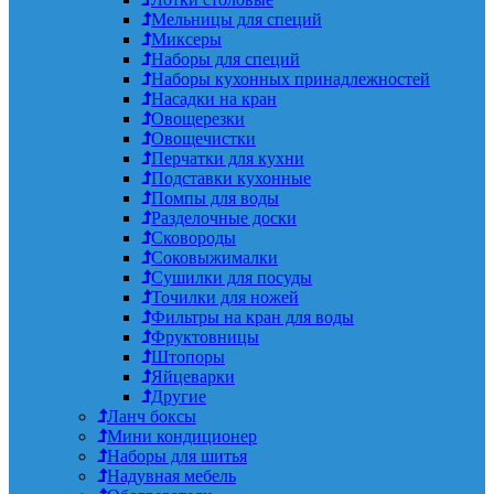
Мельницы для специй
Миксеры
Наборы для специй
Наборы кухонных принадлежностей
Насадки на кран
Овощерезки
Овощечистки
Перчатки для кухни
Подставки кухонные
Помпы для воды
Разделочные доски
Сковороды
Соковыжималки
Сушилки для посуды
Точилки для ножей
Фильтры на кран для воды
Фруктовницы
Штопоры
Яйцеварки
Другие
Ланч боксы
Мини кондиционер
Наборы для шитья
Надувная мебель