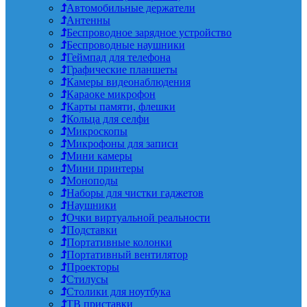
Автомобильные держатели
Антенны
Беспроводное зарядное устройство
Беспроводные наушники
Геймпад для телефона
Графические планшеты
Камеры видеонаблюдения
Караоке микрофон
Карты памяти, флешки
Кольца для селфи
Микроскопы
Микрофоны для записи
Мини камеры
Мини принтеры
Моноподы
Наборы для чистки гаджетов
Наушники
Очки виртуальной реальности
Подставки
Портативные колонки
Портативный вентилятор
Проекторы
Стилусы
Столики для ноутбука
ТВ приставки