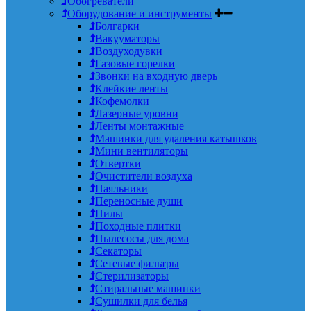
Обогреватели
Оборудование и инструменты
Болгарки
Вакууматоры
Воздуходувки
Газовые горелки
Звонки на входную дверь
Клейкие ленты
Кофемолки
Лазерные уровни
Ленты монтажные
Машинки для удаления катышков
Мини вентиляторы
Отвертки
Очистители воздуха
Паяльники
Переносные души
Пилы
Походные плитки
Пылесосы для дома
Секаторы
Сетевые фильтры
Стерилизаторы
Стиральные машинки
Сушилки для белья