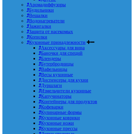
Аромадиффузоры
Будильники
Вешалки
Водонагреватели
Зажигалки
Защита от насекомых
Копилки
Кухонные принадлежности
Аксессуары для вина
Баночки для специй
Блендеры
Бутербродницы
Вафельницы
Весы кухонные
Диспенсеры для кухни
Дуршлаги
Измельчители кухонные
Капучинаторы
Контейнеры для продуктов
Кофеварки
Кулинарные формы
Кухонные коврики
Кухонные ножи
Кухонные прессы
Лотки столовые