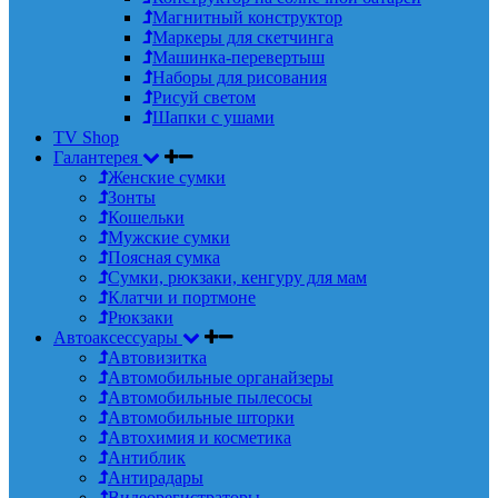
Магнитный конструктор
Маркеры для скетчинга
Машинка-перевертыш
Наборы для рисования
Рисуй светом
Шапки с ушами
TV Shop
Галантерея
Женские сумки
Зонты
Кошельки
Мужские сумки
Поясная сумка
Сумки, рюкзаки, кенгуру для мам
Клатчи и портмоне
Рюкзаки
Автоаксессуары
Автовизитка
Автомобильные органайзеры
Автомобильные пылесосы
Автомобильные шторки
Автохимия и косметика
Антиблик
Антирадары
Видеорегистраторы