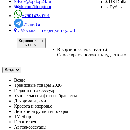
sale@opttop24.ru
$ US Dollar
vk.com/tdooptom
р. Рубль
+79014280591
@kuraka1
г. Москва, Тихорецкий бул., 1
Корзина:
0 шт
на
0 р.
В корзине сейчас пусто :(
Самое время положить туда что-то!
Везде
Везде
Трендовые товары 2026
Гаджеты и аксессуары
Умные часы и фитнес браслеты
Для дома и дачи
Красота и здоровье
Детские игрушки и товары
TV Shop
Галантерея
Автоаксессуары