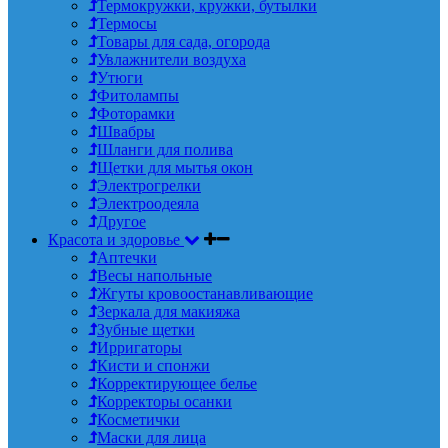
Термокружки, кружки, бутылки
Термосы
Товары для сада, огорода
Увлажнители воздуха
Утюги
Фитолампы
Фоторамки
Швабры
Шланги для полива
Щетки для мытья окон
Электрогрелки
Электроодеяла
Другое
Красота и здоровье
Аптечки
Весы напольные
Жгуты кровоостанавливающие
Зеркала для макияжа
Зубные щетки
Ирригаторы
Кисти и спонжи
Корректирующее белье
Корректоры осанки
Косметички
Маски для лица