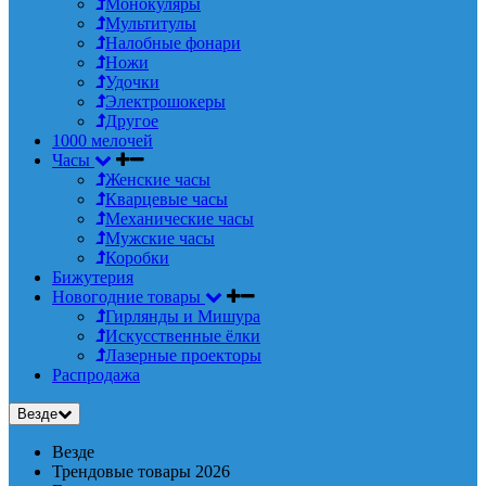
Монокуляры
Мультитулы
Налобные фонари
Ножи
Удочки
Электрошокеры
Другое
1000 мелочей
Часы
Женские часы
Кварцевые часы
Механические часы
Мужские часы
Коробки
Бижутерия
Новогодние товары
Гирлянды и Мишура
Искусственные ёлки
Лазерные проекторы
Распродажа
Везде
Везде
Трендовые товары 2026