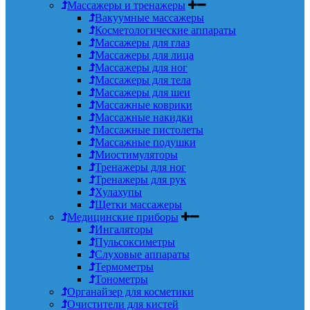
Массажеры и тренажеры
Вакуумные массажеры
Косметологические аппараты
Массажеры для глаз
Массажеры для лица
Массажеры для ног
Массажеры для тела
Массажеры для шеи
Массажные коврики
Массажные накидки
Массажные пистолеты
Массажные подушки
Миостимуляторы
Тренажеры для ног
Тренажеры для рук
Хулахупы
Щетки массажеры
Медицинские приборы
Ингаляторы
Пульсоксиметры
Слуховые аппараты
Термометры
Тонометры
Органайзер для косметики
Очистители для кистей