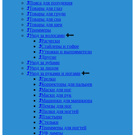
Пояса для похудения
Товары для глаз
Товары для груди
Товары для сна
Товары для шеи
Триммеры
Уход за волосами
Расчески
Стайлеры и гофре
Утюжки и выпрямители
Другие
Уход за зубами
Уход за лицом
Уход за руками и ногами
Грелки
Корректоры для пальцев
Маски для ног
Маски для рук
Машинки для маникюра
Пемзы для ног
Пилки для ногтей
Пластыри
Стельки
Триммеры для ногтей
УФ лампы