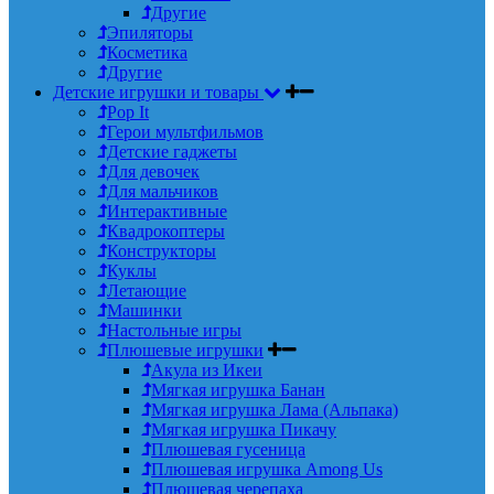
Другие
Эпиляторы
Косметика
Другие
Детские игрушки и товары
Pop It
Герои мультфильмов
Детские гаджеты
Для девочек
Для мальчиков
Интерактивные
Квадрокоптеры
Конструкторы
Куклы
Летающие
Машинки
Настольные игры
Плюшевые игрушки
Акула из Икеи
Мягкая игрушка Банан
Мягкая игрушка Лама (Альпака)
Мягкая игрушка Пикачу
Плюшевая гусеница
Плюшевая игрушка Among Us
Плюшевая черепаха