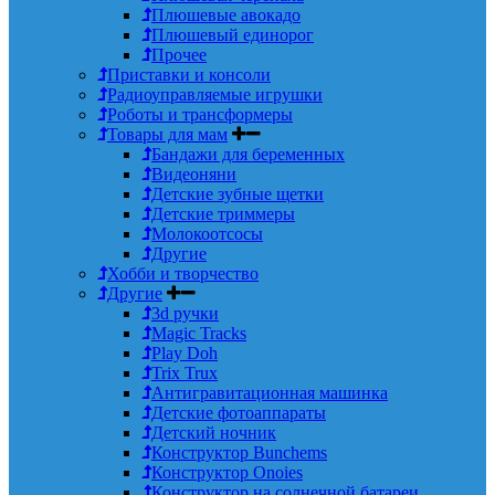
Плюшевые авокадо
Плюшевый единорог
Прочее
Приставки и консоли
Радиоуправляемые игрушки
Роботы и трансформеры
Товары для мам
Бандажи для беременных
Видеоняни
Детские зубные щетки
Детские триммеры
Молокоотсосы
Другие
Хобби и творчество
Другие
3d ручки
Magic Tracks
Play Doh
Trix Trux
Антигравитационная машинка
Детские фотоаппараты
Детский ночник
Конструктор Bunchems
Конструктор Onoies
Конструктор на солнечной батареи