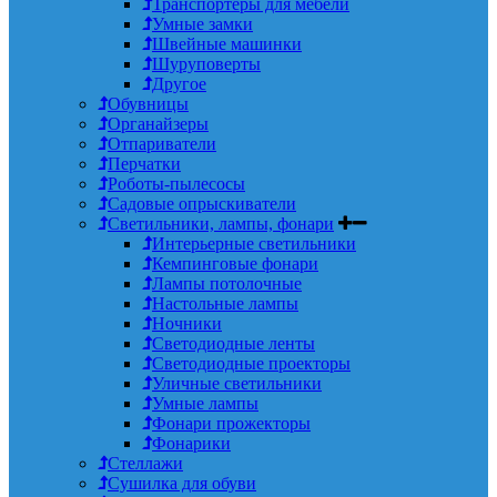
Транспортеры для мебели
Умные замки
Швейные машинки
Шуруповерты
Другое
Обувницы
Органайзеры
Отпариватели
Перчатки
Роботы-пылесосы
Садовые опрыскиватели
Светильники, лампы, фонари
Интерьерные светильники
Кемпинговые фонари
Лампы потолочные
Настольные лампы
Ночники
Светодиодные ленты
Светодиодные проекторы
Уличные светильники
Умные лампы
Фонари прожекторы
Фонарики
Стеллажи
Сушилка для обуви