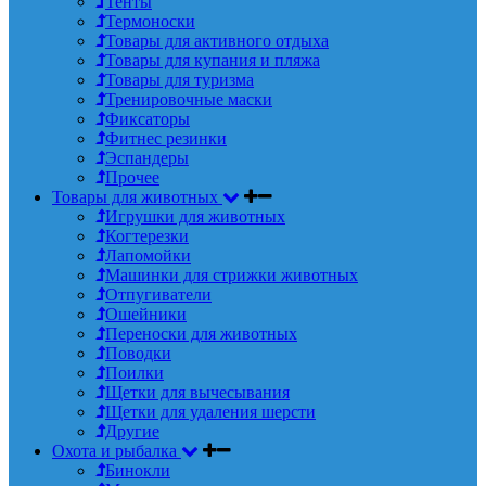
Тенты
Термоноски
Товары для активного отдыха
Товары для купания и пляжа
Товары для туризма
Тренировочные маски
Фиксаторы
Фитнес резинки
Эспандеры
Прочее
Товары для животных
Игрушки для животных
Когтерезки
Лапомойки
Машинки для стрижки животных
Отпугиватели
Ошейники
Переноски для животных
Поводки
Поилки
Щетки для вычесывания
Щетки для удаления шерсти
Другие
Охота и рыбалка
Бинокли