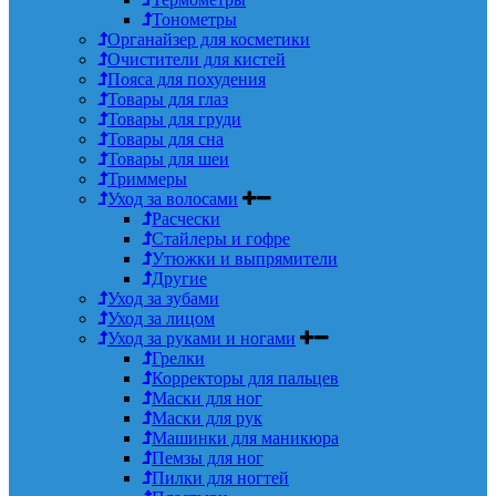
Тонометры
Органайзер для косметики
Очистители для кистей
Пояса для похудения
Товары для глаз
Товары для груди
Товары для сна
Товары для шеи
Триммеры
Уход за волосами
Расчески
Стайлеры и гофре
Утюжки и выпрямители
Другие
Уход за зубами
Уход за лицом
Уход за руками и ногами
Грелки
Корректоры для пальцев
Маски для ног
Маски для рук
Машинки для маникюра
Пемзы для ног
Пилки для ногтей