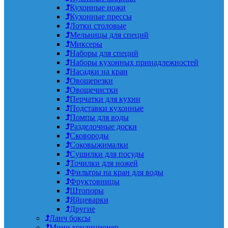
Кухонные ножи
Кухонные прессы
Лотки столовые
Мельницы для специй
Миксеры
Наборы для специй
Наборы кухонных принадлежностей
Насадки на кран
Овощерезки
Овощечистки
Перчатки для кухни
Подставки кухонные
Помпы для воды
Разделочные доски
Сковороды
Соковыжималки
Сушилки для посуды
Точилки для ножей
Фильтры на кран для воды
Фруктовницы
Штопоры
Яйцеварки
Другие
Ланч боксы
Мини кондиционер