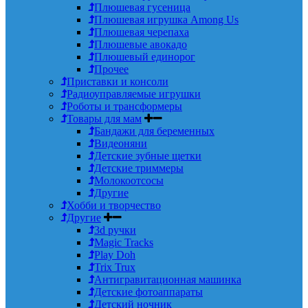
Плюшевая гусеница
Плюшевая игрушка Among Us
Плюшевая черепаха
Плюшевые авокадо
Плюшевый единорог
Прочее
Приставки и консоли
Радиоуправляемые игрушки
Роботы и трансформеры
Товары для мам
Бандажи для беременных
Видеоняни
Детские зубные щетки
Детские триммеры
Молокоотсосы
Другие
Хобби и творчество
Другие
3d ручки
Magic Tracks
Play Doh
Trix Trux
Антигравитационная машинка
Детские фотоаппараты
Детский ночник