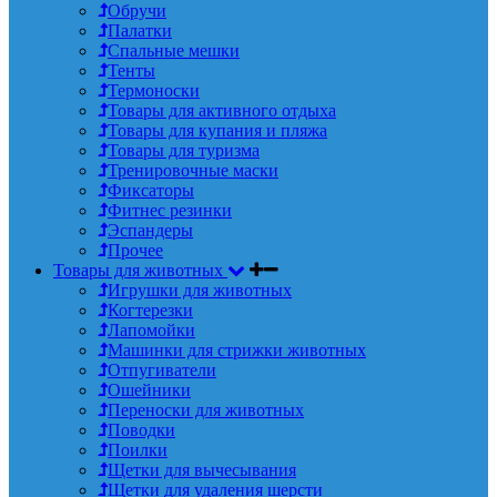
Обручи
Палатки
Спальные мешки
Тенты
Термоноски
Товары для активного отдыха
Товары для купания и пляжа
Товары для туризма
Тренировочные маски
Фиксаторы
Фитнес резинки
Эспандеры
Прочее
Товары для животных
Игрушки для животных
Когтерезки
Лапомойки
Машинки для стрижки животных
Отпугиватели
Ошейники
Переноски для животных
Поводки
Поилки
Щетки для вычесывания
Щетки для удаления шерсти