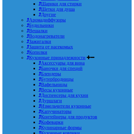
Шарики для стирки
Щетки для душа
Другие
Аромадиффузоры
Будильники
Вешалки
Водонагреватели
Зажигалки
Защита от насекомых
Копилки
Кухонные принадлежности
Аксессуары для вина
Баночки для специй
Блендеры
Бутербродницы
Вафельницы
Весы кухонные
Диспенсеры для кухни
Дуршлаги
Измельчители кухонные
Капучинаторы
Контейнеры для продуктов
Кофеварки
Кулинарные формы
Кухонные коврики