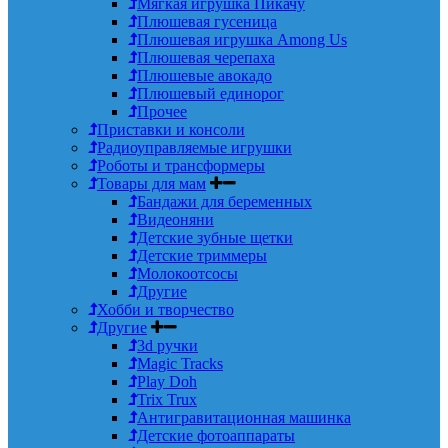
Мягкая игрушка Пикачу
Плюшевая гусеница
Плюшевая игрушка Among Us
Плюшевая черепаха
Плюшевые авокадо
Плюшевый единорог
Прочее
Приставки и консоли
Радиоуправляемые игрушки
Роботы и трансформеры
Товары для мам
Бандажи для беременных
Видеоняни
Детские зубные щетки
Детские триммеры
Молокоотсосы
Другие
Хобби и творчество
Другие
3d ручки
Magic Tracks
Play Doh
Trix Trux
Антигравитационная машинка
Детские фотоаппараты