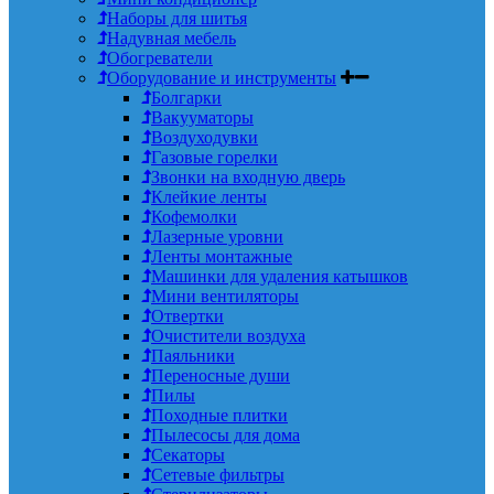
Наборы для шитья
Надувная мебель
Обогреватели
Оборудование и инструменты
Болгарки
Вакууматоры
Воздуходувки
Газовые горелки
Звонки на входную дверь
Клейкие ленты
Кофемолки
Лазерные уровни
Ленты монтажные
Машинки для удаления катышков
Мини вентиляторы
Отвертки
Очистители воздуха
Паяльники
Переносные души
Пилы
Походные плитки
Пылесосы для дома
Секаторы
Сетевые фильтры