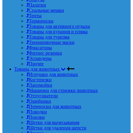
Палатки
Спальные мешки
Тенты
Термоноски
Товары для активного отдыха
Товары для купания и пляжа
Товары для туризма
Тренировочные маски
Фиксаторы
Фитнес резинки
Эспандеры
Прочее
Товары для животных
Игрушки для животных
Когтерезки
Лапомойки
Машинки для стрижки животных
Отпугиватели
Ошейники
Переноски для животных
Поводки
Поилки
Щетки для вычесывания
Щетки для удаления шерсти