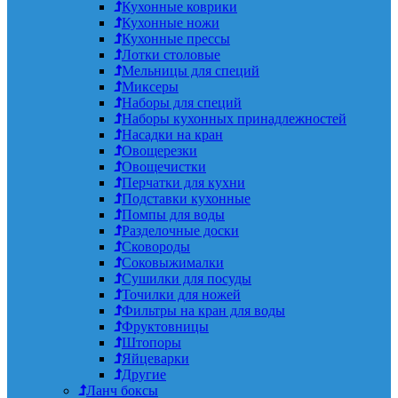
Кухонные коврики
Кухонные ножи
Кухонные прессы
Лотки столовые
Мельницы для специй
Миксеры
Наборы для специй
Наборы кухонных принадлежностей
Насадки на кран
Овощерезки
Овощечистки
Перчатки для кухни
Подставки кухонные
Помпы для воды
Разделочные доски
Сковороды
Соковыжималки
Сушилки для посуды
Точилки для ножей
Фильтры на кран для воды
Фруктовницы
Штопоры
Яйцеварки
Другие
Ланч боксы