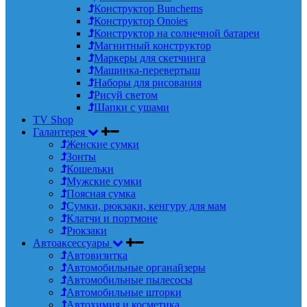
Конструктор Bunchems
Конструктор Onoies
Конструктор на солнечной батареи
Магнитный конструктор
Маркеры для скетчинга
Машинка-перевертыш
Наборы для рисования
Рисуй светом
Шапки с ушами
TV Shop
Галантерея
Женские сумки
Зонты
Кошельки
Мужские сумки
Поясная сумка
Сумки, рюкзаки, кенгуру для мам
Клатчи и портмоне
Рюкзаки
Автоаксессуары
Автовизитка
Автомобильные органайзеры
Автомобильные пылесосы
Автомобильные шторки
Автохимия и косметика