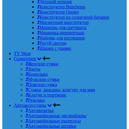
Детский ночник
Конструктор Bunchems
Конструктор Onoies
Конструктор на солнечной батареи
Магнитный конструктор
Маркеры для скетчинга
Машинка-перевертыш
Наборы для рисования
Рисуй светом
Шапки с ушами
TV Shop
Галантерея
Женские сумки
Зонты
Кошельки
Мужские сумки
Поясная сумка
Сумки, рюкзаки, кенгуру для мам
Клатчи и портмоне
Рюкзаки
Автоаксессуары
Автовизитка
Автомобильные органайзеры
Автомобильные пылесосы
Автомобильные шторки