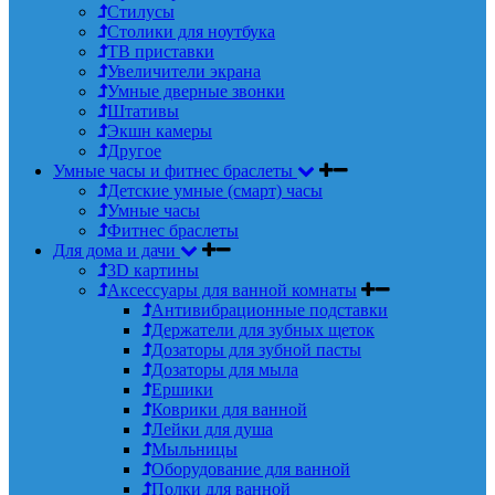
Стилусы
Столики для ноутбука
ТВ приставки
Увеличители экрана
Умные дверные звонки
Штативы
Экшн камеры
Другое
Умные часы и фитнес браслеты
Детские умные (смарт) часы
Умные часы
Фитнес браслеты
Для дома и дачи
3D картины
Аксессуары для ванной комнаты
Антивибрационные подставки
Держатели для зубных щеток
Дозаторы для зубной пасты
Дозаторы для мыла
Ершики
Коврики для ванной
Лейки для душа
Мыльницы
Оборудование для ванной
Полки для ванной