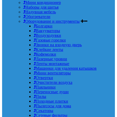
Мини кондиционер
Наборы для шитья
Надувная мебель
Обогреватели
Оборудование и инструменты
Болгарки
Вакууматоры
Воздуходувки
Газовые горелки
Звонки на входную дверь
Клейкие ленты
Кофемолки
Лазерные уровни
Ленты монтажные
Машинки для удаления катышков
Мини вентиляторы
Отвертки
Очистители воздуха
Паяльники
Переносные души
Пилы
Походные плитки
Пылесосы для дома
Секаторы
Сетевые фильтры