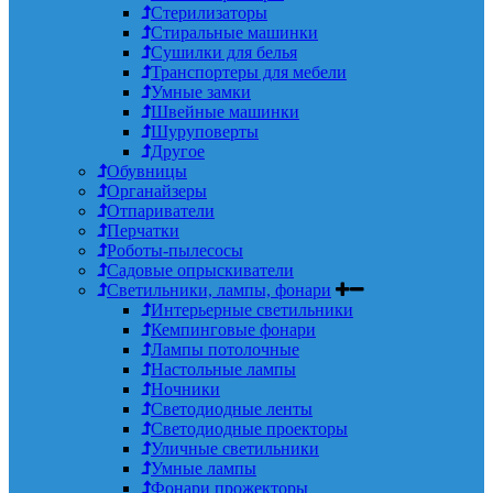
Стерилизаторы
Стиральные машинки
Сушилки для белья
Транспортеры для мебели
Умные замки
Швейные машинки
Шуруповерты
Другое
Обувницы
Органайзеры
Отпариватели
Перчатки
Роботы-пылесосы
Садовые опрыскиватели
Светильники, лампы, фонари
Интерьерные светильники
Кемпинговые фонари
Лампы потолочные
Настольные лампы
Ночники
Светодиодные ленты
Светодиодные проекторы
Уличные светильники
Умные лампы
Фонари прожекторы