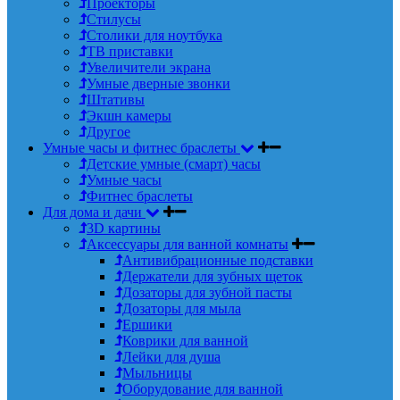
Проекторы
Стилусы
Столики для ноутбука
ТВ приставки
Увеличители экрана
Умные дверные звонки
Штативы
Экшн камеры
Другое
Умные часы и фитнес браслеты
Детские умные (смарт) часы
Умные часы
Фитнес браслеты
Для дома и дачи
3D картины
Аксессуары для ванной комнаты
Антивибрационные подставки
Держатели для зубных щеток
Дозаторы для зубной пасты
Дозаторы для мыла
Ершики
Коврики для ванной
Лейки для душа
Мыльницы
Оборудование для ванной