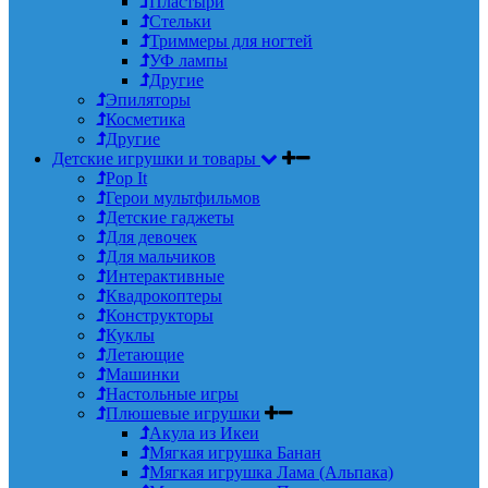
Пластыри
Стельки
Триммеры для ногтей
УФ лампы
Другие
Эпиляторы
Косметика
Другие
Детские игрушки и товары
Pop It
Герои мультфильмов
Детские гаджеты
Для девочек
Для мальчиков
Интерактивные
Квадрокоптеры
Конструкторы
Куклы
Летающие
Машинки
Настольные игры
Плюшевые игрушки
Акула из Икеи
Мягкая игрушка Банан
Мягкая игрушка Лама (Альпака)