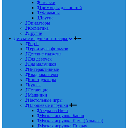
Стельки
Триммеры для ногтей
УФ лампы
Другие
Эпиляторы
Косметика
Другие
Детские игрушки и товары
Pop It
Герои мультфильмов
Детские гаджеты
Для девочек
Для мальчиков
Интерактивные
Квадрокоптеры
Конструкторы
Куклы
Летающие
Машинки
Настольные игры
Плюшевые игрушки
Акула из Икеи
Мягкая игрушка Банан
Мягкая игрушка Лама (Альпака)
Мягкая игрушка Пикачу