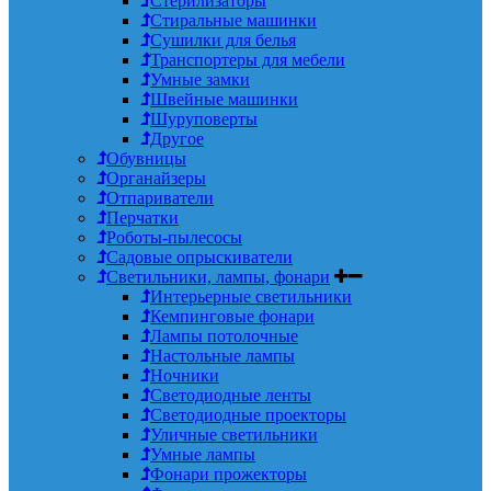
Стерилизаторы
Стиральные машинки
Сушилки для белья
Транспортеры для мебели
Умные замки
Швейные машинки
Шуруповерты
Другое
Обувницы
Органайзеры
Отпариватели
Перчатки
Роботы-пылесосы
Садовые опрыскиватели
Светильники, лампы, фонари
Интерьерные светильники
Кемпинговые фонари
Лампы потолочные
Настольные лампы
Ночники
Светодиодные ленты
Светодиодные проекторы
Уличные светильники
Умные лампы
Фонари прожекторы