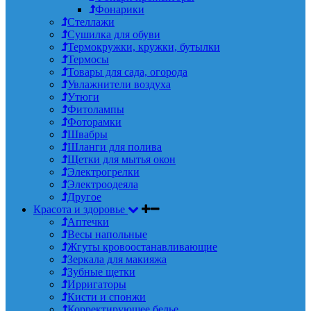
Фонарики
Стеллажи
Сушилка для обуви
Термокружки, кружки, бутылки
Термосы
Товары для сада, огорода
Увлажнители воздуха
Утюги
Фитолампы
Фоторамки
Швабры
Шланги для полива
Щетки для мытья окон
Электрогрелки
Электроодеяла
Другое
Красота и здоровье
Аптечки
Весы напольные
Жгуты кровоостанавливающие
Зеркала для макияжа
Зубные щетки
Ирригаторы
Кисти и спонжи
Корректирующее белье