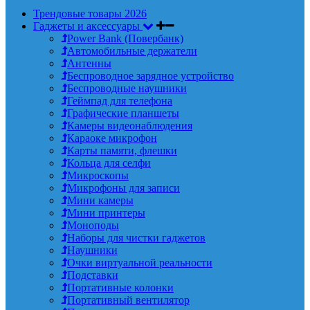
Трендовые товары 2026
Гаджеты и аксессуары
Power Bank (Повербанк)
Автомобильные держатели
Антенны
Беспроводное зарядное устройство
Беспроводные наушники
Геймпад для телефона
Графические планшеты
Камеры видеонаблюдения
Караоке микрофон
Карты памяти, флешки
Кольца для селфи
Микроскопы
Микрофоны для записи
Мини камеры
Мини принтеры
Моноподы
Наборы для чистки гаджетов
Наушники
Очки виртуальной реальности
Подставки
Портативные колонки
Портативный вентилятор