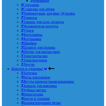
Фонарики
Стеллажи
Сушилка для обуви
Термокружки, кружки, бутылки
Термосы
Товары для сада, огорода
Увлажнители воздуха
Утюги
Фитолампы
Фоторамки
Швабры
Шланги для полива
Щетки для мытья окон
Электрогрелки
Электроодеяла
Другое
Красота и здоровье
Аптечки
Весы напольные
Жгуты кровоостанавливающие
Зеркала для макияжа
Зубные щетки
Ирригаторы
Кисти и спонжи
Корректирующее белье