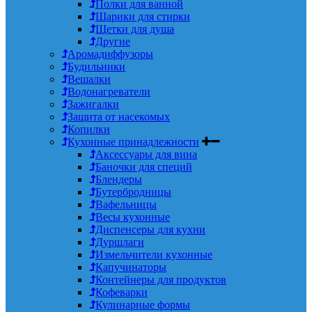
Полки для ванной
Шарики для стирки
Щетки для душа
Другие
Аромадиффузоры
Будильники
Вешалки
Водонагреватели
Зажигалки
Защита от насекомых
Копилки
Кухонные принадлежности
Аксессуары для вина
Баночки для специй
Блендеры
Бутербродницы
Вафельницы
Весы кухонные
Диспенсеры для кухни
Дуршлаги
Измельчители кухонные
Капучинаторы
Контейнеры для продуктов
Кофеварки
Кулинарные формы