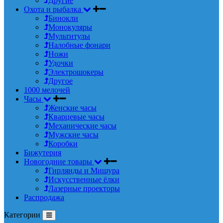
Другие
Охота и рыбалка
Бинокли
Монокуляры
Мультитулы
Налобные фонари
Ножи
Удочки
Электрошокеры
Другое
1000 мелочей
Часы
Женские часы
Кварцевые часы
Механические часы
Мужские часы
Коробки
Бижутерия
Новогодние товары
Гирлянды и Мишура
Искусственные ёлки
Лазерные проекторы
Распродажа
Категории