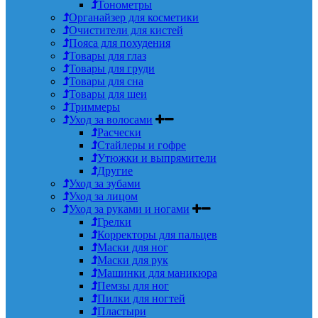
Тонометры
Органайзер для косметики
Очистители для кистей
Пояса для похудения
Товары для глаз
Товары для груди
Товары для сна
Товары для шеи
Триммеры
Уход за волосами
Расчески
Стайлеры и гофре
Утюжки и выпрямители
Другие
Уход за зубами
Уход за лицом
Уход за руками и ногами
Грелки
Корректоры для пальцев
Маски для ног
Маски для рук
Машинки для маникюра
Пемзы для ног
Пилки для ногтей
Пластыри