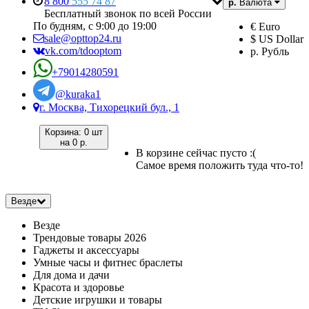
8 800
555 74 87
р.
Валюта
Бесплатный звонок по всей России
По будням, с 9:00 до 19:00
€ Euro
sale@opttop24.ru
$ US Dollar
vk.com/tdooptom
р. Рубль
+79014280591
@kuraka1
г. Москва, Тихорецкий бул., 1
Корзина:
0 шт
на
0 р.
В корзине сейчас пусто :(
Самое время положить туда что-то!
Везде
Везде
Трендовые товары 2026
Гаджеты и аксессуары
Умные часы и фитнес браслеты
Для дома и дачи
Красота и здоровье
Детские игрушки и товары