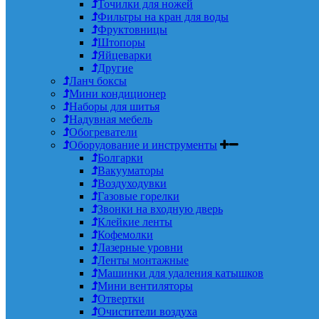
Точилки для ножей
Фильтры на кран для воды
Фруктовницы
Штопоры
Яйцеварки
Другие
Ланч боксы
Мини кондиционер
Наборы для шитья
Надувная мебель
Обогреватели
Оборудование и инструменты
Болгарки
Вакууматоры
Воздуходувки
Газовые горелки
Звонки на входную дверь
Клейкие ленты
Кофемолки
Лазерные уровни
Ленты монтажные
Машинки для удаления катышков
Мини вентиляторы
Отвертки
Очистители воздуха