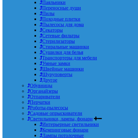
Паяльники
Переносные души
Пилы
Походные плитки
Пылесосы для дома
Секаторы
Сетевые фильтры
Стерилизаторы
Стиральные машинки
Сушилки для белья
Транспортеры для мебели
Умные замки
Швейные машинки
Шуруповерты
Другое
Обувницы
Органайзеры
Отпариватели
Перчатки
Роботы-пылесосы
Садовые опрыскиватели
Светильники, лампы, фонари
Интерьерные светильники
Кемпинговые фонари
Лампы потолочные