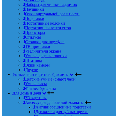
Наборы для чистки гаджетов
Наушники
Очки виртуальной реальности
Подставки
Портативные колонки
Портативный вентилятор
Проекторы
Стилусы
Столики для ноутбука
ТВ приставки
Увеличители экрана
Умные дверные звонки
Штативы
Экшн камеры
Другое
Умные часы и фитнес браслеты
Детские умные (смарт) часы
Умные часы
Фитнес браслеты
Для дома и дачи
3D картины
Аксессуары для ванной комнаты
Антивибрационные подставки
Держатели для зубных щеток