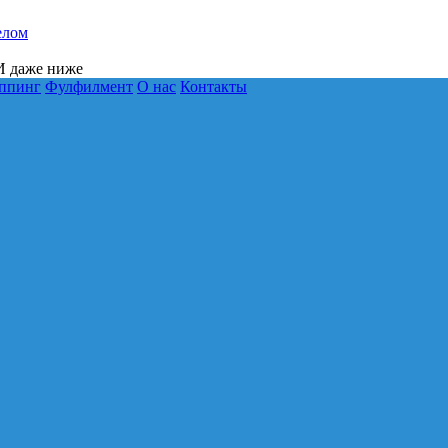
елом
 даже ниже
ппинг
Фулфилмент
О нас
Контакты