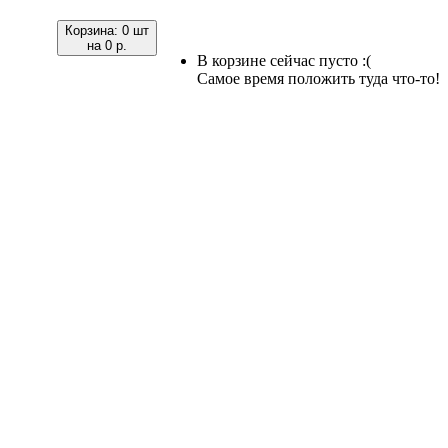
Корзина:
0 шт
на
0 р.
В корзине сейчас пусто :(
Самое время положить туда что-то!