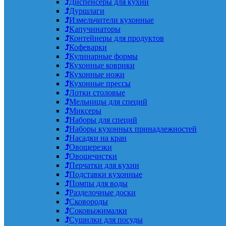
Диспенсеры для кухни
Дуршлаги
Измельчители кухонные
Капучинаторы
Контейнеры для продуктов
Кофеварки
Кулинарные формы
Кухонные коврики
Кухонные ножи
Кухонные прессы
Лотки столовые
Мельницы для специй
Миксеры
Наборы для специй
Наборы кухонных принадлежностей
Насадки на кран
Овощерезки
Овощечистки
Перчатки для кухни
Подставки кухонные
Помпы для воды
Разделочные доски
Сковороды
Соковыжималки
Сушилки для посуды