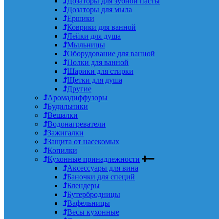
Дозаторы для зубной пасты
Дозаторы для мыла
Ершики
Коврики для ванной
Лейки для душа
Мыльницы
Оборудование для ванной
Полки для ванной
Шарики для стирки
Щетки для душа
Другие
Аромадиффузоры
Будильники
Вешалки
Водонагреватели
Зажигалки
Защита от насекомых
Копилки
Кухонные принадлежности
Аксессуары для вина
Баночки для специй
Блендеры
Бутербродницы
Вафельницы
Весы кухонные