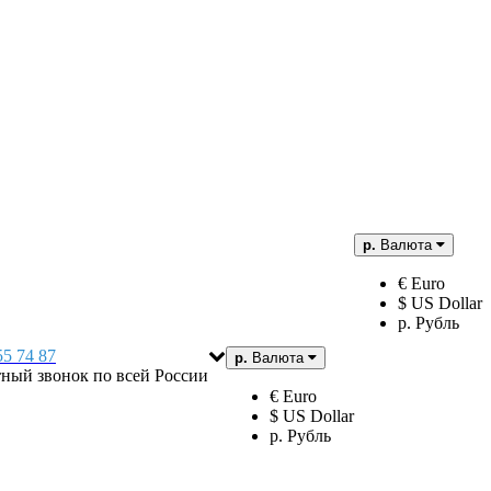
р.
Валюта
€ Euro
$ US Dollar
р. Рубль
55 74 87
р.
Валюта
тный звонок по всей России
€ Euro
$ US Dollar
р. Рубль