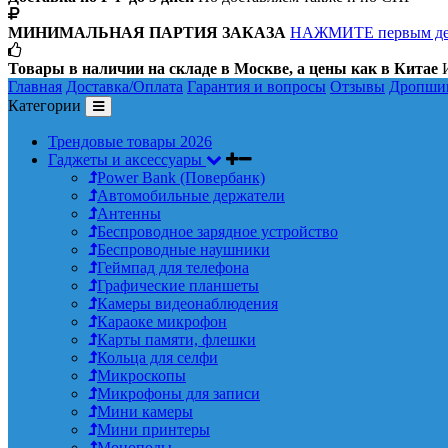
МИНИМАЛЬНАЯ ПАРТИЯ ЗАКАЗА
НАЖМИТЕ первым д
Товары в наличии на складе в Москве, а цены как в Китае
И
Главная
Доставка/Оплата
Гарантия и вопросы
Отзывы
Дропши
Категории
Трендовые товары 2026
Гаджеты и аксессуары
Power Bank (Повербанк)
Автомобильные держатели
Антенны
Беспроводное зарядное устройство
Беспроводные наушники
Геймпад для телефона
Графические планшеты
Камеры видеонаблюдения
Караоке микрофон
Карты памяти, флешки
Кольца для селфи
Микроскопы
Микрофоны для записи
Мини камеры
Мини принтеры
Моноподы