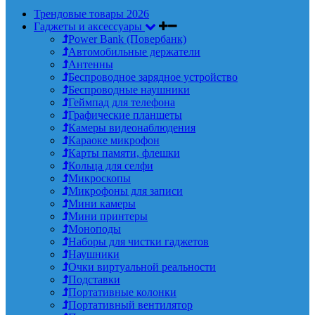
Трендовые товары 2026
Гаджеты и аксессуары
Power Bank (Повербанк)
Автомобильные держатели
Антенны
Беспроводное зарядное устройство
Беспроводные наушники
Геймпад для телефона
Графические планшеты
Камеры видеонаблюдения
Караоке микрофон
Карты памяти, флешки
Кольца для селфи
Микроскопы
Микрофоны для записи
Мини камеры
Мини принтеры
Моноподы
Наборы для чистки гаджетов
Наушники
Очки виртуальной реальности
Подставки
Портативные колонки
Портативный вентилятор