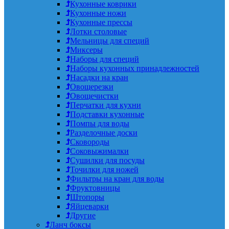
Кухонные коврики
Кухонные ножи
Кухонные прессы
Лотки столовые
Мельницы для специй
Миксеры
Наборы для специй
Наборы кухонных принадлежностей
Насадки на кран
Овощерезки
Овощечистки
Перчатки для кухни
Подставки кухонные
Помпы для воды
Разделочные доски
Сковороды
Соковыжималки
Сушилки для посуды
Точилки для ножей
Фильтры на кран для воды
Фруктовницы
Штопоры
Яйцеварки
Другие
Ланч боксы