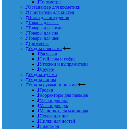
Тонометры
Органайзер для косметики
Очистители для кистей
Пояса для похудения
Товары для глаз
Товары для груди
Товары для сна
Товары для шеи
Триммеры
Уход за волосами
Расчески
Стайлеры и гофре
Утюжки и выпрямители
Другие
Уход за зубами
Уход за лицом
Уход за руками и ногами
Грелки
Корректоры для пальцев
Маски для ног
Маски для рук
Машинки для маникюра
Пемзы для ног
Пилки для ногтей
Пластыри