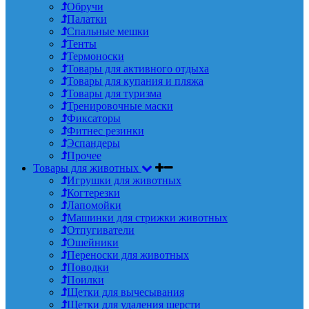
Обручи
Палатки
Спальные мешки
Тенты
Термоноски
Товары для активного отдыха
Товары для купания и пляжа
Товары для туризма
Тренировочные маски
Фиксаторы
Фитнес резинки
Эспандеры
Прочее
Товары для животных
Игрушки для животных
Когтерезки
Лапомойки
Машинки для стрижки животных
Отпугиватели
Ошейники
Переноски для животных
Поводки
Поилки
Щетки для вычесывания
Щетки для удаления шерсти