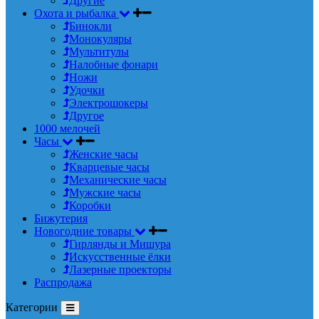
Другие
Охота и рыбалка
Бинокли
Монокуляры
Мультитулы
Налобные фонари
Ножи
Удочки
Электрошокеры
Другое
1000 мелочей
Часы
Женские часы
Кварцевые часы
Механические часы
Мужские часы
Коробки
Бижутерия
Новогодние товары
Гирлянды и Мишура
Искусственные ёлки
Лазерные проекторы
Распродажа
Категории