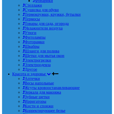
Фонарики
Стеллажи
Сушилка для обуви
Термокружки, кружки, бутылки
Термосы
Товары для сада, огорода
Увлажнители воздуха
Утюги
Фитолампы
Фоторамки
Швабры
Шланги для полива
Щетки для мытья окон
Электрогрелки
Электроодеяла
Другое
Красота и здоровье
Аптечки
Весы напольные
Жгуты кровоостанавливающие
Зеркала для макияжа
Зубные щетки
Ирригаторы
Кисти и спонжи
Корректирующее белье