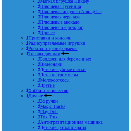
Мягкая игрушка Пикачу
Плюшевая гусеница
Плюшевая игрушка Among Us
Плюшевая черепаха
Плюшевые авокадо
Плюшевый единорог
Прочее
Приставки и консоли
Радиоуправляемые игрушки
Роботы и трансформеры
Товары для мам
Бандажи для беременных
Видеоняни
Детские зубные щетки
Детские триммеры
Молокоотсосы
Другие
Хобби и творчество
Другие
3d ручки
Magic Tracks
Play Doh
Trix Trux
Антигравитационная машинка
Детские фотоаппараты