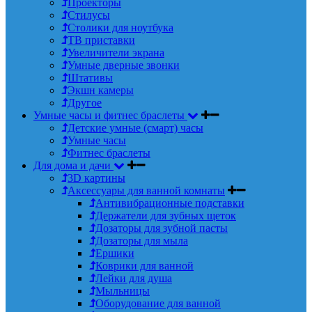
Проекторы
Стилусы
Столики для ноутбука
ТВ приставки
Увеличители экрана
Умные дверные звонки
Штативы
Экшн камеры
Другое
Умные часы и фитнес браслеты
Детские умные (смарт) часы
Умные часы
Фитнес браслеты
Для дома и дачи
3D картины
Аксессуары для ванной комнаты
Антивибрационные подставки
Держатели для зубных щеток
Дозаторы для зубной пасты
Дозаторы для мыла
Ершики
Коврики для ванной
Лейки для душа
Мыльницы
Оборудование для ванной