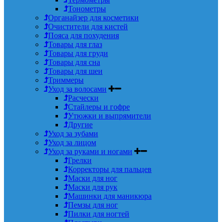
Тонометры
Органайзер для косметики
Очистители для кистей
Пояса для похудения
Товары для глаз
Товары для груди
Товары для сна
Товары для шеи
Триммеры
Уход за волосами
Расчески
Стайлеры и гофре
Утюжки и выпрямители
Другие
Уход за зубами
Уход за лицом
Уход за руками и ногами
Грелки
Корректоры для пальцев
Маски для ног
Маски для рук
Машинки для маникюра
Пемзы для ног
Пилки для ногтей