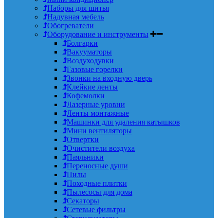
Наборы для шитья
Надувная мебель
Обогреватели
Оборудование и инструменты
Болгарки
Вакууматоры
Воздуходувки
Газовые горелки
Звонки на входную дверь
Клейкие ленты
Кофемолки
Лазерные уровни
Ленты монтажные
Машинки для удаления катышков
Мини вентиляторы
Отвертки
Очистители воздуха
Паяльники
Переносные души
Пилы
Походные плитки
Пылесосы для дома
Секаторы
Сетевые фильтры