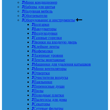
Мини кондиционер
Наборы для шитья
Надувная мебель
Обогреватели
Оборудование и инструменты
Болгарки
Вакууматоры
Воздуходувки
Газовые горелки
Звонки на входную дверь
Клейкие ленты
Кофемолки
Лазерные уровни
Ленты монтажные
Машинки для удаления катышков
Мини вентиляторы
Отвертки
Очистители воздуха
Паяльники
Переносные души
Пилы
Походные плитки
Пылесосы для дома
Секаторы
Сетевые фильтры