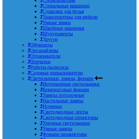
Стерилизаторы
Стиральные машинки
Сушилки для белья
Транспортеры для мебели
Умные замки
Швейные машинки
Шуруповерты
Другое
Обувницы
Органайзеры
Отпариватели
Перчатки
Роботы-пылесосы
Садовые опрыскиватели
Светильники, лампы, фонари
Интерьерные светильники
Кемпинговые фонари
Лампы потолочные
Настольные лампы
Ночники
Светодиодные ленты
Светодиодные проекторы
Уличные светильники
Умные лампы
Фонари прожекторы