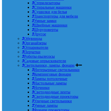
Стерилизаторы
Стиральные машинки
Сушилки для белья
Транспортеры для мебели
Умные замки
Швейные машинки
Шуруповерты
Другое
Обувницы
Органайзеры
Отпариватели
Перчатки
Роботы-пылесосы
Садовые опрыскиватели
Светильники, лампы, фонари
Интерьерные светильники
Кемпинговые фонари
Лампы потолочные
Настольные лампы
Ночники
Светодиодные ленты
Светодиодные проекторы
Уличные светильники
Умные лампы
Фонари прожекторы