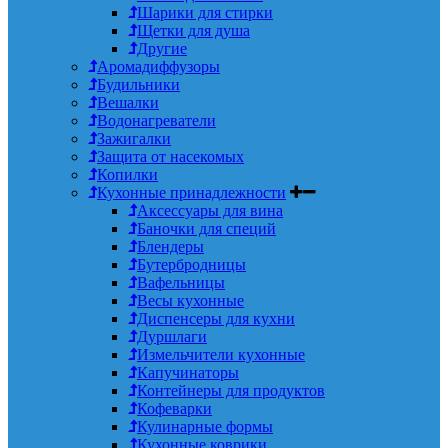
Шарики для стирки
Щетки для душа
Другие
Аромадиффузоры
Будильники
Вешалки
Водонагреватели
Зажигалки
Защита от насекомых
Копилки
Кухонные принадлежности
Аксессуары для вина
Баночки для специй
Блендеры
Бутербродницы
Вафельницы
Весы кухонные
Диспенсеры для кухни
Дуршлаги
Измельчители кухонные
Капучинаторы
Контейнеры для продуктов
Кофеварки
Кулинарные формы
Кухонные коврики