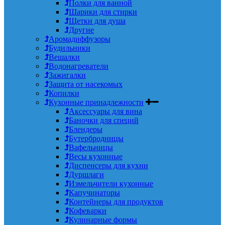
Полки для ванной
Шарики для стирки
Щетки для душа
Другие
Аромадиффузоры
Будильники
Вешалки
Водонагреватели
Зажигалки
Защита от насекомых
Копилки
Кухонные принадлежности
Аксессуары для вина
Баночки для специй
Блендеры
Бутербродницы
Вафельницы
Весы кухонные
Диспенсеры для кухни
Дуршлаги
Измельчители кухонные
Капучинаторы
Контейнеры для продуктов
Кофеварки
Кулинарные формы