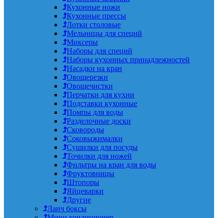
Кухонные ножи
Кухонные прессы
Лотки столовые
Мельницы для специй
Миксеры
Наборы для специй
Наборы кухонных принадлежностей
Насадки на кран
Овощерезки
Овощечистки
Перчатки для кухни
Подставки кухонные
Помпы для воды
Разделочные доски
Сковороды
Соковыжималки
Сушилки для посуды
Точилки для ножей
Фильтры на кран для воды
Фруктовницы
Штопоры
Яйцеварки
Другие
Ланч боксы
Мини кондиционер