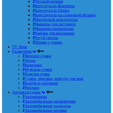
Детский ночник
Конструктор Bunchems
Конструктор Onoies
Конструктор на солнечной батареи
Магнитный конструктор
Маркеры для скетчинга
Машинка-перевертыш
Наборы для рисования
Рисуй светом
Шапки с ушами
TV Shop
Галантерея
Женские сумки
Зонты
Кошельки
Мужские сумки
Поясная сумка
Сумки, рюкзаки, кенгуру для мам
Клатчи и портмоне
Рюкзаки
Автоаксессуары
Автовизитка
Автомобильные органайзеры
Автомобильные пылесосы
Автомобильные шторки