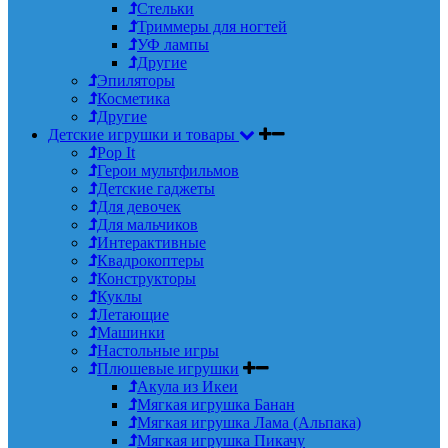
Стельки
Триммеры для ногтей
УФ лампы
Другие
Эпиляторы
Косметика
Другие
Детские игрушки и товары
Pop It
Герои мультфильмов
Детские гаджеты
Для девочек
Для мальчиков
Интерактивные
Квадрокоптеры
Конструкторы
Куклы
Летающие
Машинки
Настольные игры
Плюшевые игрушки
Акула из Икеи
Мягкая игрушка Банан
Мягкая игрушка Лама (Альпака)
Мягкая игрушка Пикачу