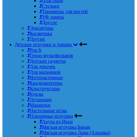
Пластыри
Стельки
Триммеры для ногтей
УФ лампы
Другие
Эпиляторы
Косметика
Другие
Детские игрушки и товары
Pop It
Герои мультфильмов
Детские гаджеты
Для девочек
Для мальчиков
Интерактивные
Квадрокоптеры
Конструкторы
Куклы
Летающие
Машинки
Настольные игры
Плюшевые игрушки
Акула из Икеи
Мягкая игрушка Банан
Мягкая игрушка Лама (Альпака)