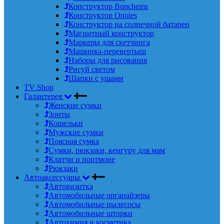
Конструктор Bunchems
Конструктор Onoies
Конструктор на солнечной батареи
Магнитный конструктор
Маркеры для скетчинга
Машинка-перевертыш
Наборы для рисования
Рисуй светом
Шапки с ушами
TV Shop
Галантерея
Женские сумки
Зонты
Кошельки
Мужские сумки
Поясная сумка
Сумки, рюкзаки, кенгуру для мам
Клатчи и портмоне
Рюкзаки
Автоаксессуары
Автовизитка
Автомобильные органайзеры
Автомобильные пылесосы
Автомобильные шторки
Автохимия и косметика