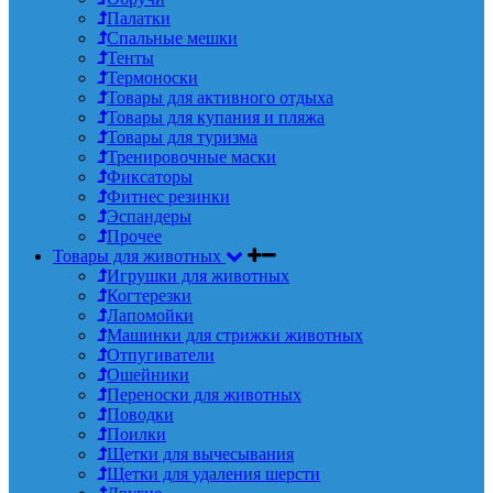
Палатки
Спальные мешки
Тенты
Термоноски
Товары для активного отдыха
Товары для купания и пляжа
Товары для туризма
Тренировочные маски
Фиксаторы
Фитнес резинки
Эспандеры
Прочее
Товары для животных
Игрушки для животных
Когтерезки
Лапомойки
Машинки для стрижки животных
Отпугиватели
Ошейники
Переноски для животных
Поводки
Поилки
Щетки для вычесывания
Щетки для удаления шерсти