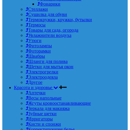
Фонарики
Стеллажи
Сушилка для обуви
Термокружки, кружки, бутылки
Термосы
Товары для сада, огорода
Увлажнители воздуха
Утюги
Фитолампы
Фоторамки
Швабры
Шланги для полива
Щетки для мытья окон
Электрогрелки
Электроодеяла
Другое
Красота и здоровье
Аптечки
Весы напольные
Жгуты кровоостанавливающие
Зеркала для макияжа
Зубные щетки
Ирригаторы
Кисти и спонжи
Корректирующее белье