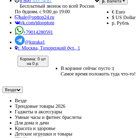
8 800
555 74 87
р.
Валюта
Бесплатный звонок по всей России
По будням, с 9:00 до 19:00
€ Euro
sale@opttop24.ru
$ US Dollar
vk.com/tdooptom
р. Рубль
+79014280591
@kuraka1
г. Москва, Тихорецкий бул., 1
Корзина:
0 шт
на
0 р.
В корзине сейчас пусто :(
Самое время положить туда что-то!
Везде
Везде
Трендовые товары 2026
Гаджеты и аксессуары
Умные часы и фитнес браслеты
Для дома и дачи
Красота и здоровье
Детские игрушки и товары