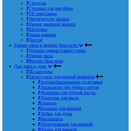
Стилусы
Столики для ноутбука
ТВ приставки
Увеличители экрана
Умные дверные звонки
Штативы
Экшн камеры
Другое
Умные часы и фитнес браслеты
Детские умные (смарт) часы
Умные часы
Фитнес браслеты
Для дома и дачи
3D картины
Аксессуары для ванной комнаты
Антивибрационные подставки
Держатели для зубных щеток
Дозаторы для зубной пасты
Дозаторы для мыла
Ершики
Коврики для ванной
Лейки для душа
Мыльницы
Оборудование для ванной
Полки для ванной