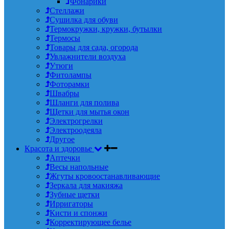
Фонарики
Стеллажи
Сушилка для обуви
Термокружки, кружки, бутылки
Термосы
Товары для сада, огорода
Увлажнители воздуха
Утюги
Фитолампы
Фоторамки
Швабры
Шланги для полива
Щетки для мытья окон
Электрогрелки
Электроодеяла
Другое
Красота и здоровье
Аптечки
Весы напольные
Жгуты кровоостанавливающие
Зеркала для макияжа
Зубные щетки
Ирригаторы
Кисти и спонжи
Корректирующее белье