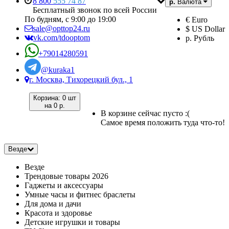
8 800
555 74 87
р.
Валюта
Бесплатный звонок по всей России
По будням, с 9:00 до 19:00
€ Euro
sale@opttop24.ru
$ US Dollar
vk.com/tdooptom
р. Рубль
+79014280591
@kuraka1
г. Москва, Тихорецкий бул., 1
Корзина:
0 шт
на
0 р.
В корзине сейчас пусто :(
Самое время положить туда что-то!
Везде
Везде
Трендовые товары 2026
Гаджеты и аксессуары
Умные часы и фитнес браслеты
Для дома и дачи
Красота и здоровье
Детские игрушки и товары