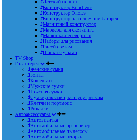
Детский ночник
Конструктор Bunchems
Конструктор Onoies
Конструктор на солнечной батареи
Магнитный конструктор
Маркеры для скетчинга
Машинка-перевертыш
Наборы для рисования
Рисуй светом
Шапки с ушами
TV Shop
Галантерея
Женские сумки
Зонты
Кошельки
Мужские сумки
Поясная сумка
Сумки, рюкзаки, кенгуру для мам
Клатчи и портмоне
Рюкзаки
Автоаксессуары
Автовизитка
Автомобильные органайзеры
Автомобильные пылесосы
Автомобильные шторки