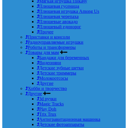
Мягкая игрушка Пикачу
Плюшевая гусеница
Плюшевая игрушка Among Us
Плюшевая черепаха
Плюшевые авокадо
Плюшевый единорог
Прочее
Приставки и консоли
Радиоуправляемые игрушки
Роботы и трансформеры
Товары для мам
Бандажи для беременных
Видеоняни
Детские зубные щетки
Детские триммеры
Молокоотсосы
Другие
Хобби и творчество
Другие
3d ручки
Magic Tracks
Play Doh
Trix Trux
Антигравитационная машинка
Детские фотоаппараты