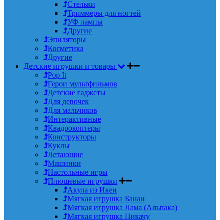
Стельки
Триммеры для ногтей
УФ лампы
Другие
Эпиляторы
Косметика
Другие
Детские игрушки и товары
Pop It
Герои мультфильмов
Детские гаджеты
Для девочек
Для мальчиков
Интерактивные
Квадрокоптеры
Конструкторы
Куклы
Летающие
Машинки
Настольные игры
Плюшевые игрушки
Акула из Икеи
Мягкая игрушка Банан
Мягкая игрушка Лама (Альпака)
Мягкая игрушка Пикачу