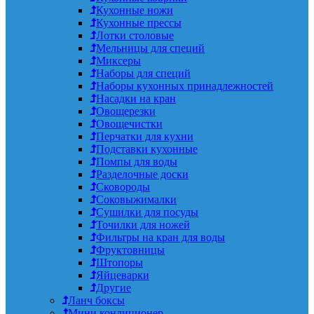
Кухонные ножи
Кухонные прессы
Лотки столовые
Мельницы для специй
Миксеры
Наборы для специй
Наборы кухонных принадлежностей
Насадки на кран
Овощерезки
Овощечистки
Перчатки для кухни
Подставки кухонные
Помпы для воды
Разделочные доски
Сковороды
Соковыжималки
Сушилки для посуды
Точилки для ножей
Фильтры на кран для воды
Фруктовницы
Штопоры
Яйцеварки
Другие
Ланч боксы
Мини кондиционер