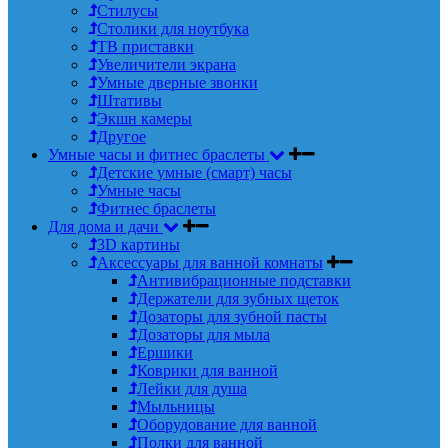
Стилусы
Столики для ноутбука
ТВ приставки
Увеличители экрана
Умные дверные звонки
Штативы
Экшн камеры
Другое
Умные часы и фитнес браслеты
Детские умные (смарт) часы
Умные часы
Фитнес браслеты
Для дома и дачи
3D картины
Аксессуары для ванной комнаты
Антивибрационные подставки
Держатели для зубных щеток
Дозаторы для зубной пасты
Дозаторы для мыла
Ершики
Коврики для ванной
Лейки для душа
Мыльницы
Оборудование для ванной
Полки для ванной