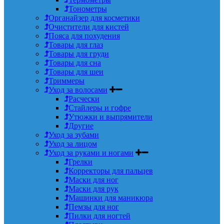
Тонометры
Органайзер для косметики
Очистители для кистей
Пояса для похудения
Товары для глаз
Товары для груди
Товары для сна
Товары для шеи
Триммеры
Уход за волосами
Расчески
Стайлеры и гофре
Утюжки и выпрямители
Другие
Уход за зубами
Уход за лицом
Уход за руками и ногами
Грелки
Корректоры для пальцев
Маски для ног
Маски для рук
Машинки для маникюра
Пемзы для ног
Пилки для ногтей