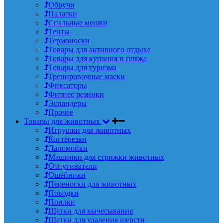
Обручи
Палатки
Спальные мешки
Тенты
Термоноски
Товары для активного отдыха
Товары для купания и пляжа
Товары для туризма
Тренировочные маски
Фиксаторы
Фитнес резинки
Эспандеры
Прочее
Товары для животных
Игрушки для животных
Когтерезки
Лапомойки
Машинки для стрижки животных
Отпугиватели
Ошейники
Переноски для животных
Поводки
Поилки
Щетки для вычесывания
Щетки для удаления шерсти