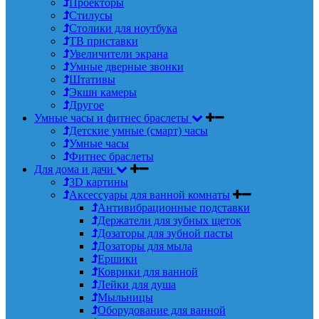
Проекторы
Стилусы
Столики для ноутбука
ТВ приставки
Увеличители экрана
Умные дверные звонки
Штативы
Экшн камеры
Другое
Умные часы и фитнес браслеты
Детские умные (смарт) часы
Умные часы
Фитнес браслеты
Для дома и дачи
3D картины
Аксессуары для ванной комнаты
Антивибрационные подставки
Держатели для зубных щеток
Дозаторы для зубной пасты
Дозаторы для мыла
Ершики
Коврики для ванной
Лейки для душа
Мыльницы
Оборудование для ванной