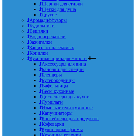
Шарики для стирки
Щетки для душа
Другие
Аромадиффузоры
Будильники
Вешалки
Водонагреватели
Зажигалки
Защита от насекомых
Копилки
Кухонные принадлежности
Аксессуары для вина
Баночки для специй
Блендеры
Бутербродницы
Вафельницы
Весы кухонные
Диспенсеры для кухни
Дуршлаги
Измельчители кухонные
Капучинаторы
Контейнеры для продуктов
Кофеварки
Кулинарные формы
Кухонные коврики