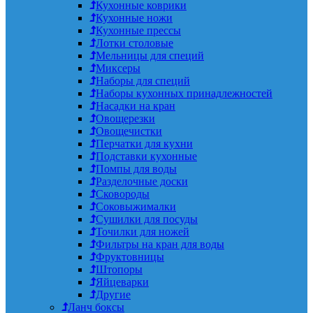
Кухонные коврики
Кухонные ножи
Кухонные прессы
Лотки столовые
Мельницы для специй
Миксеры
Наборы для специй
Наборы кухонных принадлежностей
Насадки на кран
Овощерезки
Овощечистки
Перчатки для кухни
Подставки кухонные
Помпы для воды
Разделочные доски
Сковороды
Соковыжималки
Сушилки для посуды
Точилки для ножей
Фильтры на кран для воды
Фруктовницы
Штопоры
Яйцеварки
Другие
Ланч боксы