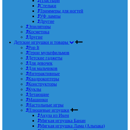
Пластыри
Стельки
Триммеры для ногтей
УФ лампы
Другие
Эпиляторы
Косметика
Другие
Детские игрушки и товары
Pop It
Герои мультфильмов
Детские гаджеты
Для девочек
Для мальчиков
Интерактивные
Квадрокоптеры
Конструкторы
Куклы
Летающие
Машинки
Настольные игры
Плюшевые игрушки
Акула из Икеи
Мягкая игрушка Банан
Мягкая игрушка Лама (Альпака)