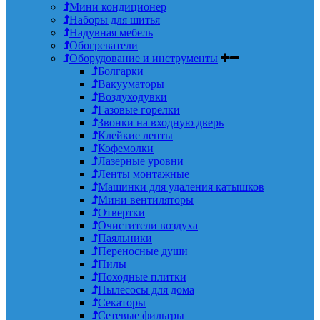
Мини кондиционер
Наборы для шитья
Надувная мебель
Обогреватели
Оборудование и инструменты
Болгарки
Вакууматоры
Воздуходувки
Газовые горелки
Звонки на входную дверь
Клейкие ленты
Кофемолки
Лазерные уровни
Ленты монтажные
Машинки для удаления катышков
Мини вентиляторы
Отвертки
Очистители воздуха
Паяльники
Переносные души
Пилы
Походные плитки
Пылесосы для дома
Секаторы
Сетевые фильтры