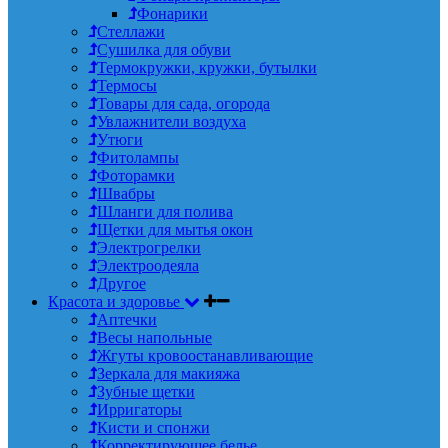
Фонарики
Стеллажи
Сушилка для обуви
Термокружки, кружки, бутылки
Термосы
Товары для сада, огорода
Увлажнители воздуха
Утюги
Фитолампы
Фоторамки
Швабры
Шланги для полива
Щетки для мытья окон
Электрогрелки
Электроодеяла
Другое
Красота и здоровье
Аптечки
Весы напольные
Жгуты кровоостанавливающие
Зеркала для макияжа
Зубные щетки
Ирригаторы
Кисти и спонжи
Корректирующее белье