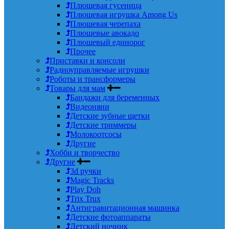
Плюшевая гусеница
Плюшевая игрушка Among Us
Плюшевая черепаха
Плюшевые авокадо
Плюшевый единорог
Прочее
Приставки и консоли
Радиоуправляемые игрушки
Роботы и трансформеры
Товары для мам
Бандажи для беременных
Видеоняни
Детские зубные щетки
Детские триммеры
Молокоотсосы
Другие
Хобби и творчество
Другие
3d ручки
Magic Tracks
Play Doh
Trix Trux
Антигравитационная машинка
Детские фотоаппараты
Детский ночник