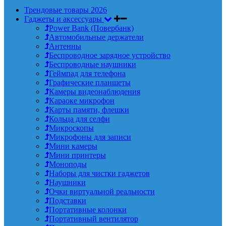
Трендовые товары 2026
Гаджеты и аксессуары
Power Bank (Повербанк)
Автомобильные держатели
Антенны
Беспроводное зарядное устройство
Беспроводные наушники
Геймпад для телефона
Графические планшеты
Камеры видеонаблюдения
Караоке микрофон
Карты памяти, флешки
Кольца для селфи
Микроскопы
Микрофоны для записи
Мини камеры
Мини принтеры
Моноподы
Наборы для чистки гаджетов
Наушники
Очки виртуальной реальности
Подставки
Портативные колонки
Портативный вентилятор