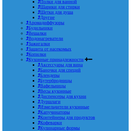
Полки для ванной
Шарики для стирки
Щетки для душа
Другие
Аромадиффузоры
Будильники
Вешалки
Водонагреватели
Зажигалки
Защита от насекомых
Копилки
Кухонные принадлежности
Аксессуары для вина
Баночки для специй
Блендеры
Бутербродницы
Вафельницы
Весы кухонные
Диспенсеры для кухни
Дуршлаги
Измельчители кухонные
Капучинаторы
Контейнеры для продуктов
Кофеварки
Кулинарные формы