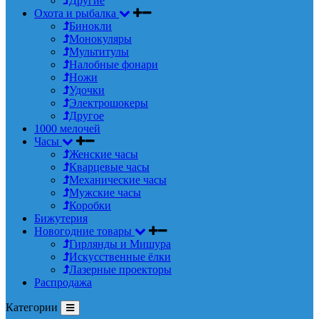
Другие
Охота и рыбалка
Бинокли
Монокуляры
Мультитулы
Налобные фонари
Ножи
Удочки
Электрошокеры
Другое
1000 мелочей
Часы
Женские часы
Кварцевые часы
Механические часы
Мужские часы
Коробки
Бижутерия
Новогодние товары
Гирлянды и Мишура
Искусственные ёлки
Лазерные проекторы
Распродажа
Категории