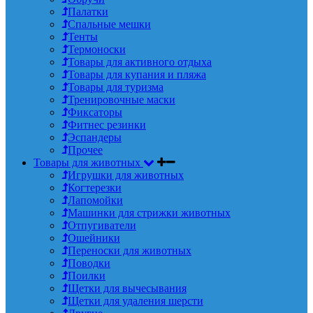
Палатки
Спальные мешки
Тенты
Термоноски
Товары для активного отдыха
Товары для купания и пляжа
Товары для туризма
Тренировочные маски
Фиксаторы
Фитнес резинки
Эспандеры
Прочее
Товары для животных
Игрушки для животных
Когтерезки
Лапомойки
Машинки для стрижки животных
Отпугиватели
Ошейники
Переноски для животных
Поводки
Поилки
Щетки для вычесывания
Щетки для удаления шерсти