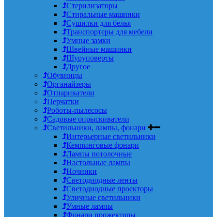
Стерилизаторы
Стиральные машинки
Сушилки для белья
Транспортеры для мебели
Умные замки
Швейные машинки
Шуруповерты
Другое
Обувницы
Органайзеры
Отпариватели
Перчатки
Роботы-пылесосы
Садовые опрыскиватели
Светильники, лампы, фонари
Интерьерные светильники
Кемпинговые фонари
Лампы потолочные
Настольные лампы
Ночники
Светодиодные ленты
Светодиодные проекторы
Уличные светильники
Умные лампы
Фонари прожекторы