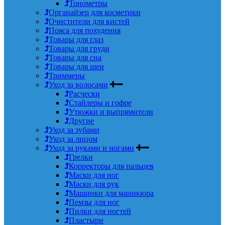
Тонометры
Органайзер для косметики
Очистители для кистей
Пояса для похудения
Товары для глаз
Товары для груди
Товары для сна
Товары для шеи
Триммеры
Уход за волосами
Расчески
Стайлеры и гофре
Утюжки и выпрямители
Другие
Уход за зубами
Уход за лицом
Уход за руками и ногами
Грелки
Корректоры для пальцев
Маски для ног
Маски для рук
Машинки для маникюра
Пемзы для ног
Пилки для ногтей
Пластыри