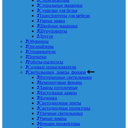
Стерилизаторы
Стиральные машинки
Сушилки для белья
Транспортеры для мебели
Умные замки
Швейные машинки
Шуруповерты
Другое
Обувницы
Органайзеры
Отпариватели
Перчатки
Роботы-пылесосы
Садовые опрыскиватели
Светильники, лампы, фонари
Интерьерные светильники
Кемпинговые фонари
Лампы потолочные
Настольные лампы
Ночники
Светодиодные ленты
Светодиодные проекторы
Уличные светильники
Умные лампы
Фонари прожекторы