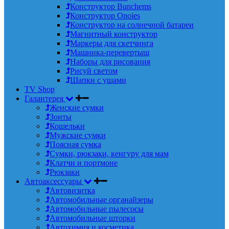
Конструктор Bunchems
Конструктор Onoies
Конструктор на солнечной батареи
Магнитный конструктор
Маркеры для скетчинга
Машинка-перевертыш
Наборы для рисования
Рисуй светом
Шапки с ушами
TV Shop
Галантерея
Женские сумки
Зонты
Кошельки
Мужские сумки
Поясная сумка
Сумки, рюкзаки, кенгуру для мам
Клатчи и портмоне
Рюкзаки
Автоаксессуары
Автовизитка
Автомобильные органайзеры
Автомобильные пылесосы
Автомобильные шторки
Автохимия и косметика