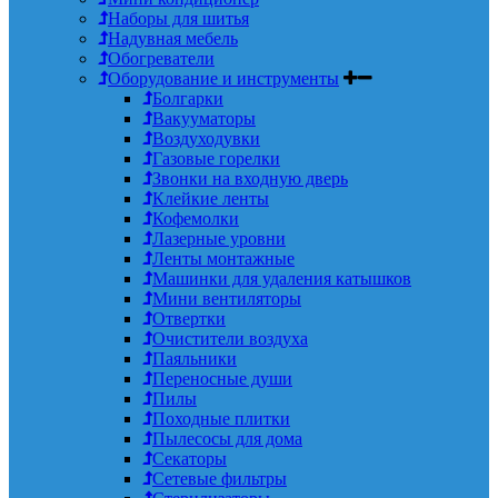
Наборы для шитья
Надувная мебель
Обогреватели
Оборудование и инструменты
Болгарки
Вакууматоры
Воздуходувки
Газовые горелки
Звонки на входную дверь
Клейкие ленты
Кофемолки
Лазерные уровни
Ленты монтажные
Машинки для удаления катышков
Мини вентиляторы
Отвертки
Очистители воздуха
Паяльники
Переносные души
Пилы
Походные плитки
Пылесосы для дома
Секаторы
Сетевые фильтры