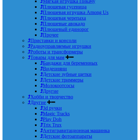
Мягкая игрушка Пикачу
Плюшевая гусеница
Плюшевая игрушка Among Us
Плюшевая черепаха
Плюшевые авокадо
Плюшевый единорог
Прочее
Приставки и консоли
Радиоуправляемые игрушки
Роботы и трансформеры
Товары для мам
Бандажи для беременных
Видеоняни
Детские зубные щетки
Детские триммеры
Молокоотсосы
Другие
Хобби и творчество
Другие
3d ручки
Magic Tracks
Play Doh
Trix Trux
Антигравитационная машинка
Детские фотоаппараты