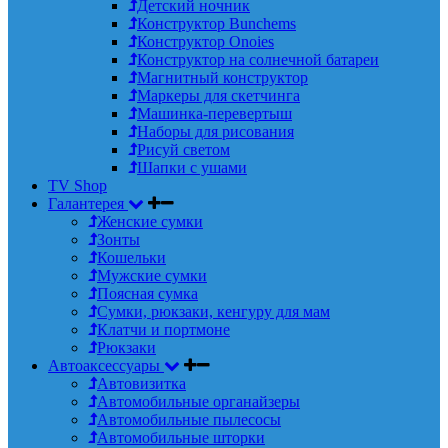
Детский ночник
Конструктор Bunchems
Конструктор Onoies
Конструктор на солнечной батареи
Магнитный конструктор
Маркеры для скетчинга
Машинка-перевертыш
Наборы для рисования
Рисуй светом
Шапки с ушами
TV Shop
Галантерея
Женские сумки
Зонты
Кошельки
Мужские сумки
Поясная сумка
Сумки, рюкзаки, кенгуру для мам
Клатчи и портмоне
Рюкзаки
Автоаксессуары
Автовизитка
Автомобильные органайзеры
Автомобильные пылесосы
Автомобильные шторки