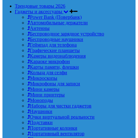
Трендовые товары 2026
Гаджеты и аксессуары
Power Bank (Повербанк)
Автомобильные держатели
Антенны
Беспроводное зарядное устройство
Беспроводные наушники
Геймпад для телефона
Графические планшеты
Камеры видеонаблюдения
Караоке микрофон
Карты памяти, флешки
Кольца для селфи
Микроскопы
Микрофоны для записи
Мини камеры
Мини принтеры
Моноподы
Наборы для чистки гаджетов
Наушники
Очки виртуальной реальности
Подставки
Портативные колонки
Портативный вентилятор