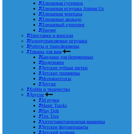
Плюшевая гусеница
Плюшевая игрушка Among Us
Плюшевая черепаха
Плюшевые авокадо
Плюшевый единорог
Прочее
Приставки и консоли
Радиоуправляемые игрушки
Роботы и трансформеры
Товары для мам
Бандажи для беременных
Видеоняни
Детские зубные щетки
Детские триммеры
Молокоотсосы
Другие
Хобби и творчество
Другие
3d ручки
Magic Tracks
Play Doh
Trix Trux
Антигравитационная машинка
Детские фотоаппараты
Детский ночник