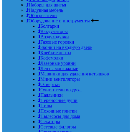
Наборы для шитья
Надувная мебель
Обогреватели
Оборудование и инструменты
Болгарки
Вакууматоры
Воздуходувки
Газовые горелки
Звонки на входную дверь
Клейкие ленты
Кофемолки
Лазерные уровни
Ленты монтажные
Машинки для удаления катышков
Мини вентиляторы
Отвертки
Очистители воздуха
Паяльники
Переносные души
Пилы
Походные плитки
Пылесосы для дома
Секаторы
Сетевые фильтры