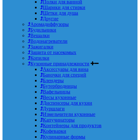
Полки для ванной
Шарики для стирки
Щетки для душа
Другие
Аромадиффузоры
Будильники
Вешалки
Водонагреватели
Зажигалки
Защита от насекомых
Копилки
Кухонные принадлежности
Аксессуары для вина
Баночки для специй
Блендеры
Бутербродницы
Вафельницы
Весы кухонные
Диспенсеры для кухни
Дуршлаги
Измельчители кухонные
Капучинаторы
Контейнеры для продуктов
Кофеварки
Кулинарные формы