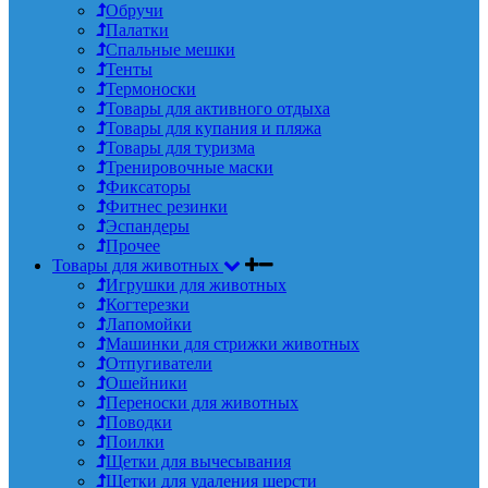
Обручи
Палатки
Спальные мешки
Тенты
Термоноски
Товары для активного отдыха
Товары для купания и пляжа
Товары для туризма
Тренировочные маски
Фиксаторы
Фитнес резинки
Эспандеры
Прочее
Товары для животных
Игрушки для животных
Когтерезки
Лапомойки
Машинки для стрижки животных
Отпугиватели
Ошейники
Переноски для животных
Поводки
Поилки
Щетки для вычесывания
Щетки для удаления шерсти