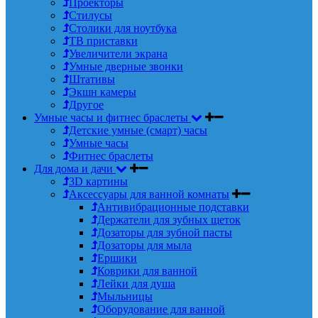
Проекторы
Стилусы
Столики для ноутбука
ТВ приставки
Увеличители экрана
Умные дверные звонки
Штативы
Экшн камеры
Другое
Умные часы и фитнес браслеты
Детские умные (смарт) часы
Умные часы
Фитнес браслеты
Для дома и дачи
3D картины
Аксессуары для ванной комнаты
Антивибрационные подставки
Держатели для зубных щеток
Дозаторы для зубной пасты
Дозаторы для мыла
Ершики
Коврики для ванной
Лейки для душа
Мыльницы
Оборудование для ванной