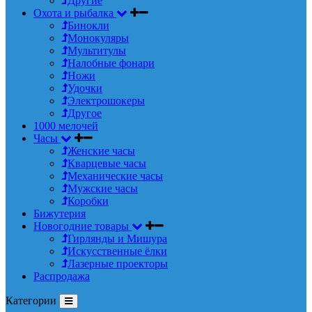
Другие
Охота и рыбалка
Бинокли
Монокуляры
Мультитулы
Налобные фонари
Ножи
Удочки
Электрошокеры
Другое
1000 мелочей
Часы
Женские часы
Кварцевые часы
Механические часы
Мужские часы
Коробки
Бижутерия
Новогодние товары
Гирлянды и Мишура
Искусственные ёлки
Лазерные проекторы
Распродажа
Категории