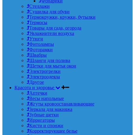
Фонарики
Стеллажи
Сушилка для обуви
Термокружки, кружки, бутылки
Термосы
Товары для сада, огорода
Увлажнители воздуха
Утюги
Фитолампы
Фоторамки
Швабры
Шланги для полива
Щетки для мытья окон
Электрогрелки
Электроодеяла
Другое
Красота и здоровье
Аптечки
Весы напольные
Жгуты кровоостанавливающие
Зеркала для макияжа
Зубные щетки
Ирригаторы
Кисти и спонжи
Корректирующее белье