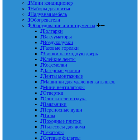
Мини кондиционер
Наборы для шитья
Надувная мебель
Обогреватели
Оборудование и инструменты
Болгарки
Вакууматоры
Воздуходувки
Газовые горелки
Звонки на входную дверь
Клейкие ленты
Кофемолки
Лазерные уровни
Ленты монтажные
Машинки для удаления катышков
Мини вентиляторы
Отвертки
Очистители воздуха
Паяльники
Переносные души
Пилы
Походные плитки
Пылесосы для дома
Секаторы
Сетевые фильтры