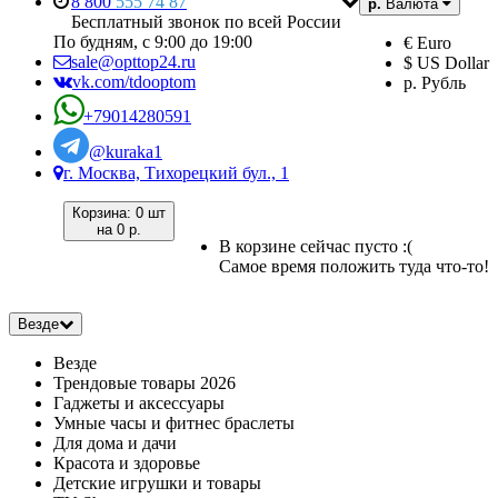
8 800
555 74 87
р.
Валюта
Бесплатный звонок по всей России
По будням, с 9:00 до 19:00
€ Euro
sale@opttop24.ru
$ US Dollar
vk.com/tdooptom
р. Рубль
+79014280591
@kuraka1
г. Москва, Тихорецкий бул., 1
Корзина:
0 шт
на
0 р.
В корзине сейчас пусто :(
Самое время положить туда что-то!
Везде
Везде
Трендовые товары 2026
Гаджеты и аксессуары
Умные часы и фитнес браслеты
Для дома и дачи
Красота и здоровье
Детские игрушки и товары