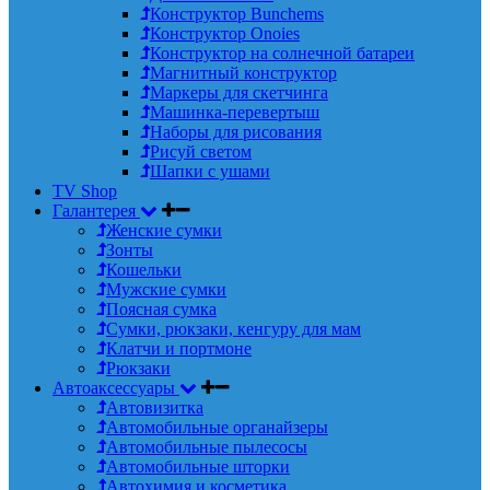
Конструктор Bunchems
Конструктор Onoies
Конструктор на солнечной батареи
Магнитный конструктор
Маркеры для скетчинга
Машинка-перевертыш
Наборы для рисования
Рисуй светом
Шапки с ушами
TV Shop
Галантерея
Женские сумки
Зонты
Кошельки
Мужские сумки
Поясная сумка
Сумки, рюкзаки, кенгуру для мам
Клатчи и портмоне
Рюкзаки
Автоаксессуары
Автовизитка
Автомобильные органайзеры
Автомобильные пылесосы
Автомобильные шторки
Автохимия и косметика