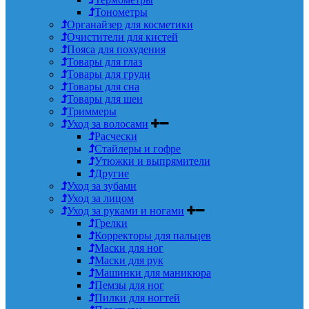
Тонометры
Органайзер для косметики
Очистители для кистей
Пояса для похудения
Товары для глаз
Товары для груди
Товары для сна
Товары для шеи
Триммеры
Уход за волосами
Расчески
Стайлеры и гофре
Утюжки и выпрямители
Другие
Уход за зубами
Уход за лицом
Уход за руками и ногами
Грелки
Корректоры для пальцев
Маски для ног
Маски для рук
Машинки для маникюра
Пемзы для ног
Пилки для ногтей