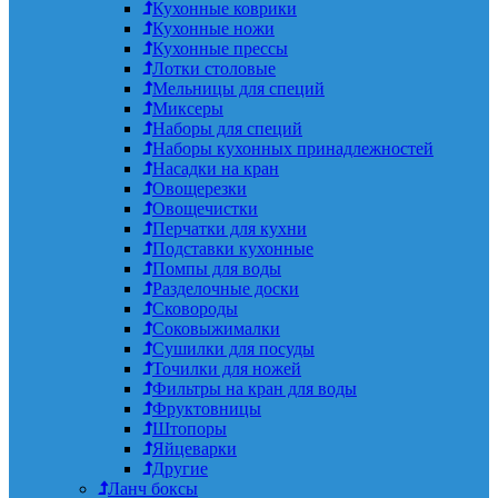
Кухонные коврики
Кухонные ножи
Кухонные прессы
Лотки столовые
Мельницы для специй
Миксеры
Наборы для специй
Наборы кухонных принадлежностей
Насадки на кран
Овощерезки
Овощечистки
Перчатки для кухни
Подставки кухонные
Помпы для воды
Разделочные доски
Сковороды
Соковыжималки
Сушилки для посуды
Точилки для ножей
Фильтры на кран для воды
Фруктовницы
Штопоры
Яйцеварки
Другие
Ланч боксы