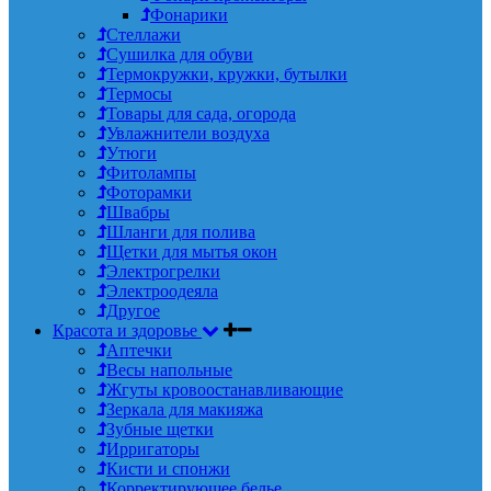
Фонарики
Стеллажи
Сушилка для обуви
Термокружки, кружки, бутылки
Термосы
Товары для сада, огорода
Увлажнители воздуха
Утюги
Фитолампы
Фоторамки
Швабры
Шланги для полива
Щетки для мытья окон
Электрогрелки
Электроодеяла
Другое
Красота и здоровье
Аптечки
Весы напольные
Жгуты кровоостанавливающие
Зеркала для макияжа
Зубные щетки
Ирригаторы
Кисти и спонжи
Корректирующее белье