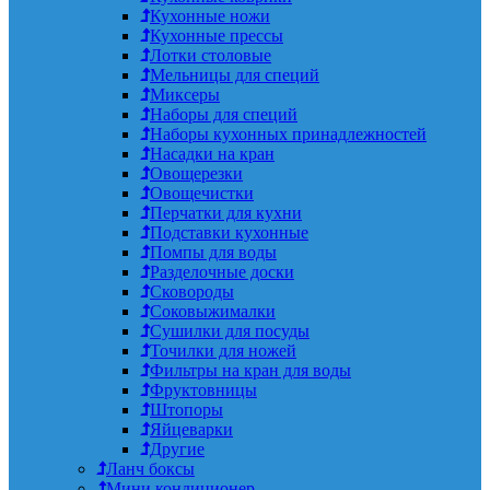
Кухонные ножи
Кухонные прессы
Лотки столовые
Мельницы для специй
Миксеры
Наборы для специй
Наборы кухонных принадлежностей
Насадки на кран
Овощерезки
Овощечистки
Перчатки для кухни
Подставки кухонные
Помпы для воды
Разделочные доски
Сковороды
Соковыжималки
Сушилки для посуды
Точилки для ножей
Фильтры на кран для воды
Фруктовницы
Штопоры
Яйцеварки
Другие
Ланч боксы
Мини кондиционер