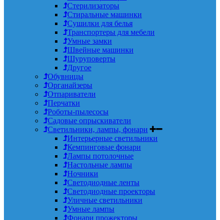
Стерилизаторы
Стиральные машинки
Сушилки для белья
Транспортеры для мебели
Умные замки
Швейные машинки
Шуруповерты
Другое
Обувницы
Органайзеры
Отпариватели
Перчатки
Роботы-пылесосы
Садовые опрыскиватели
Светильники, лампы, фонари
Интерьерные светильники
Кемпинговые фонари
Лампы потолочные
Настольные лампы
Ночники
Светодиодные ленты
Светодиодные проекторы
Уличные светильники
Умные лампы
Фонари прожекторы