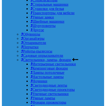
Стерилизаторы
Стиральные машинки
Сушилки для белья
Транспортеры для мебели
Умные замки
Швейные машинки
Шуруповерты
Другое
Обувницы
Органайзеры
Отпариватели
Перчатки
Роботы-пылесосы
Садовые опрыскиватели
Светильники, лампы, фонари
Интерьерные светильники
Кемпинговые фонари
Лампы потолочные
Настольные лампы
Ночники
Светодиодные ленты
Светодиодные проекторы
Уличные светильники
Умные лампы
Фонари прожекторы