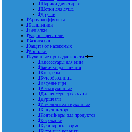
Шарики для стирки
Щетки для душа
Другие
Аромадиффузоры
Будильники
Вешалки
Водонагреватели
Зажигалки
Защита от насекомых
Копилки
Кухонные принадлежности
Аксессуары для вина
Баночки для специй
Блендеры
Бутербродницы
Вафельницы
Весы кухонные
Диспенсеры для кухни
Дуршлаги
Измельчители кухонные
Капучинаторы
Контейнеры для продуктов
Кофеварки
Кулинарные формы
Кухонные коврики