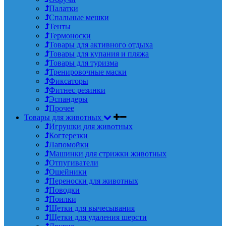
Палатки
Спальные мешки
Тенты
Термоноски
Товары для активного отдыха
Товары для купания и пляжа
Товары для туризма
Тренировочные маски
Фиксаторы
Фитнес резинки
Эспандеры
Прочее
Товары для животных
Игрушки для животных
Когтерезки
Лапомойки
Машинки для стрижки животных
Отпугиватели
Ошейники
Переноски для животных
Поводки
Поилки
Щетки для вычесывания
Щетки для удаления шерсти