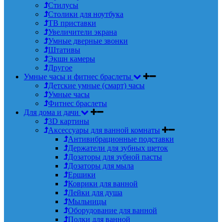
Стилусы
Столики для ноутбука
ТВ приставки
Увеличители экрана
Умные дверные звонки
Штативы
Экшн камеры
Другое
Умные часы и фитнес браслеты
Детские умные (смарт) часы
Умные часы
Фитнес браслеты
Для дома и дачи
3D картины
Аксессуары для ванной комнаты
Антивибрационные подставки
Держатели для зубных щеток
Дозаторы для зубной пасты
Дозаторы для мыла
Ершики
Коврики для ванной
Лейки для душа
Мыльницы
Оборудование для ванной
Полки для ванной