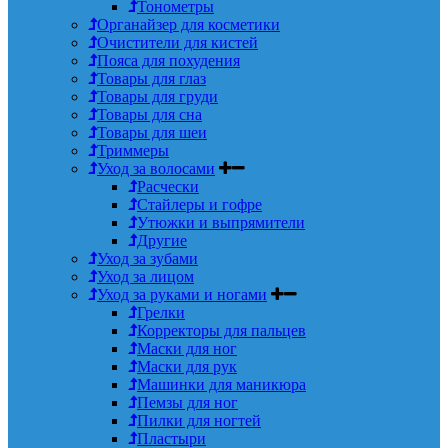
Тонометры
Органайзер для косметики
Очистители для кистей
Пояса для похудения
Товары для глаз
Товары для груди
Товары для сна
Товары для шеи
Триммеры
Уход за волосами
Расчески
Стайлеры и гофре
Утюжки и выпрямители
Другие
Уход за зубами
Уход за лицом
Уход за руками и ногами
Грелки
Корректоры для пальцев
Маски для ног
Маски для рук
Машинки для маникюра
Пемзы для ног
Пилки для ногтей
Пластыри