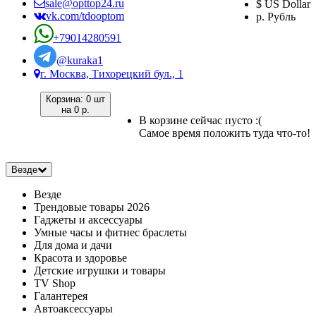
sale@opttop24.ru
$ US Dollar
vk.com/tdooptom
р. Рубль
+79014280591
@kuraka1
г. Москва, Тихорецкий бул., 1
Корзина:
0 шт
на
0 р.
В корзине сейчас пусто :(
Самое время положить туда что-то!
Везде
Везде
Трендовые товары 2026
Гаджеты и аксессуары
Умные часы и фитнес браслеты
Для дома и дачи
Красота и здоровье
Детские игрушки и товары
TV Shop
Галантерея
Автоаксессуары