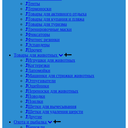
Тенты
Термоноски
Товары для активного отдыха
Товары для купания и пляжа
Товары для туризма
Тренировочные маски
Фиксаторы
Фитнес резинки
Эспандеры
Прочее
Товары для животных
Игрушки для животных
Когтерезки
Лапомойки
Машинки для стрижки животных
Отпугиватели
Ошейники
Переноски для животных
Поводки
Поилки
Щетки для вычесывания
Щетки для удаления шерсти
Другие
Охота и рыбалка
Бинокли