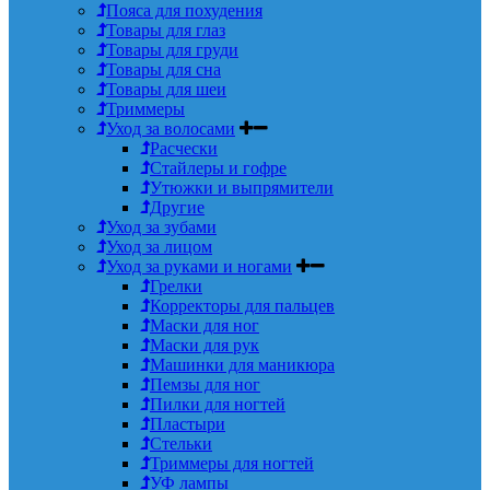
Пояса для похудения
Товары для глаз
Товары для груди
Товары для сна
Товары для шеи
Триммеры
Уход за волосами
Расчески
Стайлеры и гофре
Утюжки и выпрямители
Другие
Уход за зубами
Уход за лицом
Уход за руками и ногами
Грелки
Корректоры для пальцев
Маски для ног
Маски для рук
Машинки для маникюра
Пемзы для ног
Пилки для ногтей
Пластыри
Стельки
Триммеры для ногтей
УФ лампы