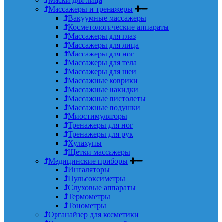
Маски для лица
Массажеры и тренажеры
Вакуумные массажеры
Косметологические аппараты
Массажеры для глаз
Массажеры для лица
Массажеры для ног
Массажеры для тела
Массажеры для шеи
Массажные коврики
Массажные накидки
Массажные пистолеты
Массажные подушки
Миостимуляторы
Тренажеры для ног
Тренажеры для рук
Хулахупы
Щетки массажеры
Медицинские приборы
Ингаляторы
Пульсоксиметры
Слуховые аппараты
Термометры
Тонометры
Органайзер для косметики