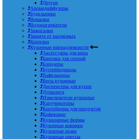
Другие
Аромадиффузоры
Будильники
Вешалки
Водонагреватели
Зажигалки
Защита от насекомых
Копилки
Кухонные принадлежности
Аксессуары для вина
Баночки для специй
Блендеры
Бутербродницы
Вафельницы
Весы кухонные
Диспенсеры для кухни
Дуршлаги
Измельчители кухонные
Капучинаторы
Контейнеры для продуктов
Кофеварки
Кулинарные формы
Кухонные коврики
Кухонные ножи
Кухонные прессы