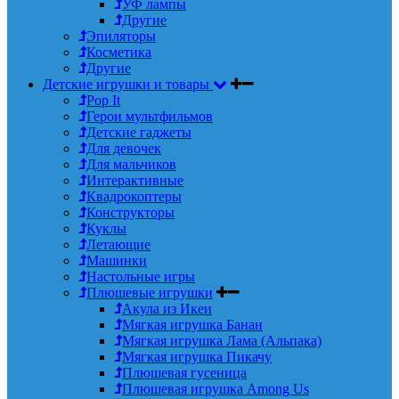
УФ лампы
Другие
Эпиляторы
Косметика
Другие
Детские игрушки и товары
Pop It
Герои мультфильмов
Детские гаджеты
Для девочек
Для мальчиков
Интерактивные
Квадрокоптеры
Конструкторы
Куклы
Летающие
Машинки
Настольные игры
Плюшевые игрушки
Акула из Икеи
Мягкая игрушка Банан
Мягкая игрушка Лама (Альпака)
Мягкая игрушка Пикачу
Плюшевая гусеница
Плюшевая игрушка Among Us