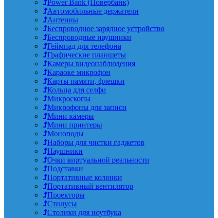
Power Bank (Повербанк)
Автомобильные держатели
Антенны
Беспроводное зарядное устройство
Беспроводные наушники
Геймпад для телефона
Графические планшеты
Камеры видеонаблюдения
Караоке микрофон
Карты памяти, флешки
Кольца для селфи
Микроскопы
Микрофоны для записи
Мини камеры
Мини принтеры
Моноподы
Наборы для чистки гаджетов
Наушники
Очки виртуальной реальности
Подставки
Портативные колонки
Портативный вентилятор
Проекторы
Стилусы
Столики для ноутбука