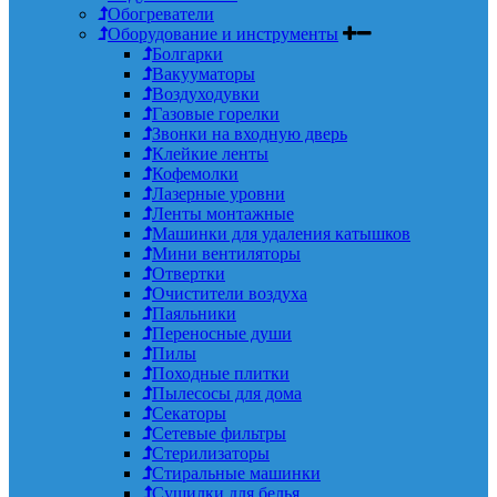
Обогреватели
Оборудование и инструменты
Болгарки
Вакууматоры
Воздуходувки
Газовые горелки
Звонки на входную дверь
Клейкие ленты
Кофемолки
Лазерные уровни
Ленты монтажные
Машинки для удаления катышков
Мини вентиляторы
Отвертки
Очистители воздуха
Паяльники
Переносные души
Пилы
Походные плитки
Пылесосы для дома
Секаторы
Сетевые фильтры
Стерилизаторы
Стиральные машинки
Сушилки для белья