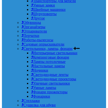
Транспортеры для мебели
Умные замки
Швейные машинки
Шуруповерты
Другое
Обувницы
Органайзеры
Отпариватели
Перчатки
Роботы-пылесосы
Садовые опрыскиватели
Светильники, лампы, фонари
Интерьерные светильники
Кемпинговые фонари
Лампы потолочные
Настольные лампы
Ночники
Светодиодные ленты
Светодиодные проекторы
Уличные светильники
Умные лампы
Фонари прожекторы
Фонарики
Стеллажи
Сушилка для обуви