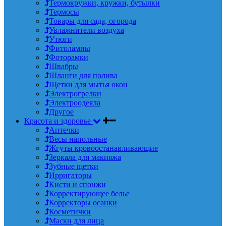
Термокружки, кружки, бутылки
Термосы
Товары для сада, огорода
Увлажнители воздуха
Утюги
Фитолампы
Фоторамки
Швабры
Шланги для полива
Щетки для мытья окон
Электрогрелки
Электроодеяла
Другое
Красота и здоровье
Аптечки
Весы напольные
Жгуты кровоостанавливающие
Зеркала для макияжа
Зубные щетки
Ирригаторы
Кисти и спонжи
Корректирующее белье
Корректоры осанки
Косметички
Маски для лица