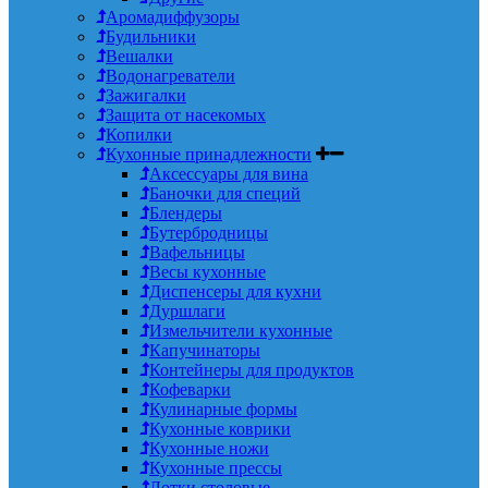
Аромадиффузоры
Будильники
Вешалки
Водонагреватели
Зажигалки
Защита от насекомых
Копилки
Кухонные принадлежности
Аксессуары для вина
Баночки для специй
Блендеры
Бутербродницы
Вафельницы
Весы кухонные
Диспенсеры для кухни
Дуршлаги
Измельчители кухонные
Капучинаторы
Контейнеры для продуктов
Кофеварки
Кулинарные формы
Кухонные коврики
Кухонные ножи
Кухонные прессы
Лотки столовые