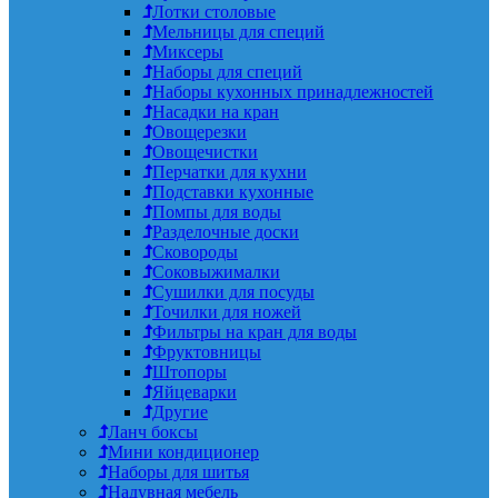
Лотки столовые
Мельницы для специй
Миксеры
Наборы для специй
Наборы кухонных принадлежностей
Насадки на кран
Овощерезки
Овощечистки
Перчатки для кухни
Подставки кухонные
Помпы для воды
Разделочные доски
Сковороды
Соковыжималки
Сушилки для посуды
Точилки для ножей
Фильтры на кран для воды
Фруктовницы
Штопоры
Яйцеварки
Другие
Ланч боксы
Мини кондиционер
Наборы для шитья
Надувная мебель