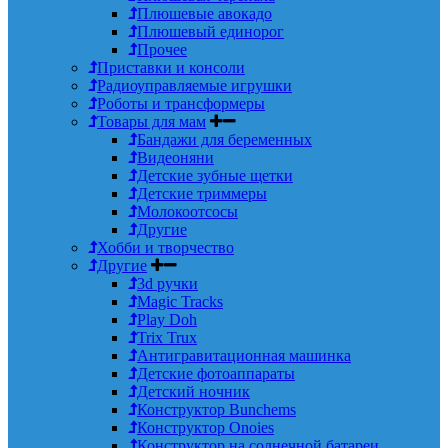
Плюшевые авокадо
Плюшевый единорог
Прочее
Приставки и консоли
Радиоуправляемые игрушки
Роботы и трансформеры
Товары для мам
Бандажи для беременных
Видеоняни
Детские зубные щетки
Детские триммеры
Молокоотсосы
Другие
Хобби и творчество
Другие
3d ручки
Magic Tracks
Play Doh
Trix Trux
Антигравитационная машинка
Детские фотоаппараты
Детский ночник
Конструктор Bunchems
Конструктор Onoies
Конструктор на солнечной батареи