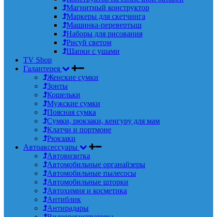
Магнитный конструктор
Маркеры для скетчинга
Машинка-перевертыш
Наборы для рисования
Рисуй светом
Шапки с ушами
TV Shop
Галантерея
Женские сумки
Зонты
Кошельки
Мужские сумки
Поясная сумка
Сумки, рюкзаки, кенгуру для мам
Клатчи и портмоне
Рюкзаки
Автоаксессуары
Автовизитка
Автомобильные органайзеры
Автомобильные пылесосы
Автомобильные шторки
Автохимия и косметика
Антиблик
Антирадары
Видеорегистраторы