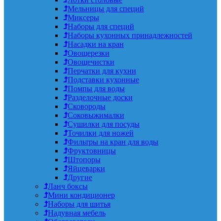
Мельницы для специй
Миксеры
Наборы для специй
Наборы кухонных принадлежностей
Насадки на кран
Овощерезки
Овощечистки
Перчатки для кухни
Подставки кухонные
Помпы для воды
Разделочные доски
Сковороды
Соковыжималки
Сушилки для посуды
Точилки для ножей
Фильтры на кран для воды
Фруктовницы
Штопоры
Яйцеварки
Другие
Ланч боксы
Мини кондиционер
Наборы для шитья
Надувная мебель