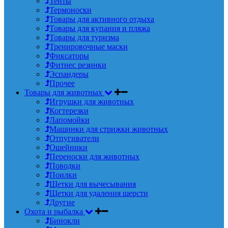
Тенты
Термоноски
Товары для активного отдыха
Товары для купания и пляжа
Товары для туризма
Тренировочные маски
Фиксаторы
Фитнес резинки
Эспандеры
Прочее
Товары для животных
Игрушки для животных
Когтерезки
Лапомойки
Машинки для стрижки животных
Отпугиватели
Ошейники
Переноски для животных
Поводки
Поилки
Щетки для вычесывания
Щетки для удаления шерсти
Другие
Охота и рыбалка
Бинокли