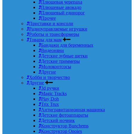
Плюшевая черепаха
Плюшевые авокадо
Плюшевый единорог
Прочее
Приставки и консоли
Радиоуправляемые игрушки
Роботы и трансформеры
Товары для мам
Бандажи для беременных
Видеоняни
Детские зубные щетки
Детские триммеры
Молокоотсосы
Другие
Хобби и творчество
Другие
3d ручки
Magic Tracks
Play Doh
Trix Trux
Антигравитационная машинка
Детские фотоаппараты
Детский ночник
Конструктор Bunchems
Конструктор Onoies