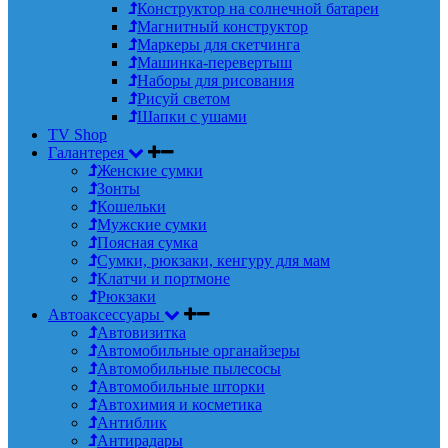
Конструктор на солнечной батареи
Магнитный конструктор
Маркеры для скетчинга
Машинка-перевертыш
Наборы для рисования
Рисуй светом
Шапки с ушами
TV Shop
Галантерея
Женские сумки
Зонты
Кошельки
Мужские сумки
Поясная сумка
Сумки, рюкзаки, кенгуру для мам
Клатчи и портмоне
Рюкзаки
Автоаксессуары
Автовизитка
Автомобильные органайзеры
Автомобильные пылесосы
Автомобильные шторки
Автохимия и косметика
Антиблик
Антирадары