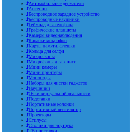
Автомобильные держатели
Антенны
Беспроводное зарядное устройство
Беспроводные наушники
Геймпад для телефона
Графические планшеты
Камеры видеонаблюдения
Караоке микрофон
Карты памяти, флешки
Кольца для селфи
Микроскопы
Микрофоны для записи
Мини камеры
Мини принтеры
Моноподы
Наборы для чистки гаджетов
Наушники
Очки виртуальной реальности
Подставки
Портативные колонки
Портативный вентилятор
Проекторы
Стилусы
Столики для ноутбука
ТВ приставки