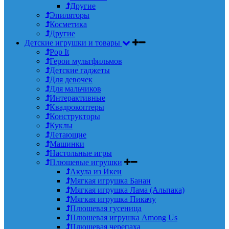
Другие
Эпиляторы
Косметика
Другие
Детские игрушки и товары
Pop It
Герои мультфильмов
Детские гаджеты
Для девочек
Для мальчиков
Интерактивные
Квадрокоптеры
Конструкторы
Куклы
Летающие
Машинки
Настольные игры
Плюшевые игрушки
Акула из Икеи
Мягкая игрушка Банан
Мягкая игрушка Лама (Альпака)
Мягкая игрушка Пикачу
Плюшевая гусеница
Плюшевая игрушка Among Us
Плюшевая черепаха