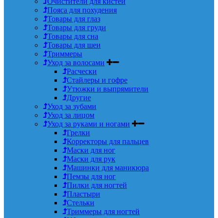
Очистители для кистей
Пояса для похудения
Товары для глаз
Товары для груди
Товары для сна
Товары для шеи
Триммеры
Уход за волосами
Расчески
Стайлеры и гофре
Утюжки и выпрямители
Другие
Уход за зубами
Уход за лицом
Уход за руками и ногами
Грелки
Корректоры для пальцев
Маски для ног
Маски для рук
Машинки для маникюра
Пемзы для ног
Пилки для ногтей
Пластыри
Стельки
Триммеры для ногтей