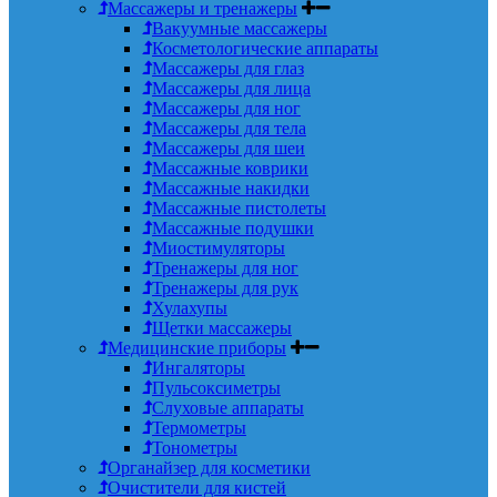
Массажеры и тренажеры
Вакуумные массажеры
Косметологические аппараты
Массажеры для глаз
Массажеры для лица
Массажеры для ног
Массажеры для тела
Массажеры для шеи
Массажные коврики
Массажные накидки
Массажные пистолеты
Массажные подушки
Миостимуляторы
Тренажеры для ног
Тренажеры для рук
Хулахупы
Щетки массажеры
Медицинские приборы
Ингаляторы
Пульсоксиметры
Слуховые аппараты
Термометры
Тонометры
Органайзер для косметики
Очистители для кистей