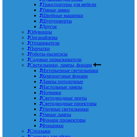
Транспортеры для мебели
Умные замки
Швейные машинки
Шуруповерты
Другое
Обувницы
Органайзеры
Отпариватели
Перчатки
Роботы-пылесосы
Садовые опрыскиватели
Светильники, лампы, фонари
Интерьерные светильники
Кемпинговые фонари
Лампы потолочные
Настольные лампы
Ночники
Светодиодные ленты
Светодиодные проекторы
Уличные светильники
Умные лампы
Фонари прожекторы
Фонарики
Стеллажи
Сушилка для обуви