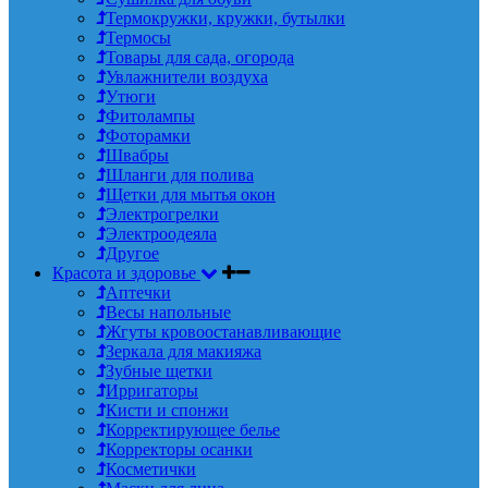
Термокружки, кружки, бутылки
Термосы
Товары для сада, огорода
Увлажнители воздуха
Утюги
Фитолампы
Фоторамки
Швабры
Шланги для полива
Щетки для мытья окон
Электрогрелки
Электроодеяла
Другое
Красота и здоровье
Аптечки
Весы напольные
Жгуты кровоостанавливающие
Зеркала для макияжа
Зубные щетки
Ирригаторы
Кисти и спонжи
Корректирующее белье
Корректоры осанки
Косметички