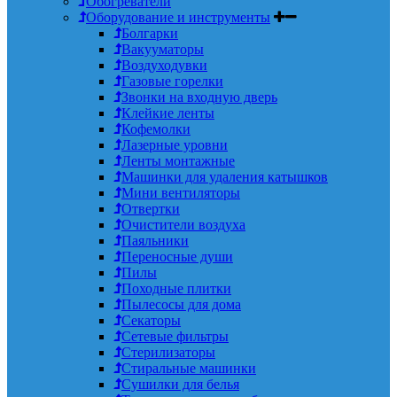
Обогреватели
Оборудование и инструменты
Болгарки
Вакууматоры
Воздуходувки
Газовые горелки
Звонки на входную дверь
Клейкие ленты
Кофемолки
Лазерные уровни
Ленты монтажные
Машинки для удаления катышков
Мини вентиляторы
Отвертки
Очистители воздуха
Паяльники
Переносные души
Пилы
Походные плитки
Пылесосы для дома
Секаторы
Сетевые фильтры
Стерилизаторы
Стиральные машинки
Сушилки для белья