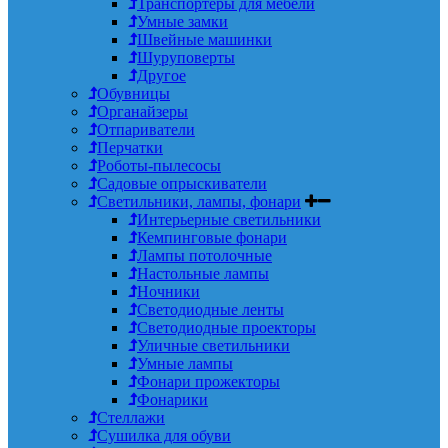
Транспортеры для мебели
Умные замки
Швейные машинки
Шуруповерты
Другое
Обувницы
Органайзеры
Отпариватели
Перчатки
Роботы-пылесосы
Садовые опрыскиватели
Светильники, лампы, фонари
Интерьерные светильники
Кемпинговые фонари
Лампы потолочные
Настольные лампы
Ночники
Светодиодные ленты
Светодиодные проекторы
Уличные светильники
Умные лампы
Фонари прожекторы
Фонарики
Стеллажи
Сушилка для обуви