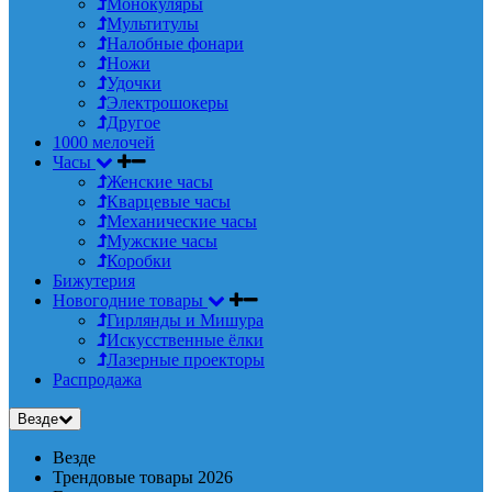
Монокуляры
Мультитулы
Налобные фонари
Ножи
Удочки
Электрошокеры
Другое
1000 мелочей
Часы
Женские часы
Кварцевые часы
Механические часы
Мужские часы
Коробки
Бижутерия
Новогодние товары
Гирлянды и Мишура
Искусственные ёлки
Лазерные проекторы
Распродажа
Везде
Везде
Трендовые товары 2026