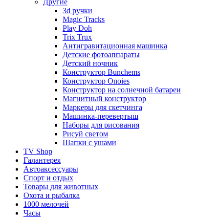
Другие
3d ручки
Magic Tracks
Play Doh
Trix Trux
Антигравитационная машинка
Детские фотоаппараты
Детский ночник
Конструктор Bunchems
Конструктор Onoies
Конструктор на солнечной батареи
Магнитный конструктор
Маркеры для скетчинга
Машинка-перевертыш
Наборы для рисования
Рисуй светом
Шапки с ушами
TV Shop
Галантерея
Автоаксессуары
Спорт и отдых
Товары для животных
Охота и рыбалка
1000 мелочей
Часы