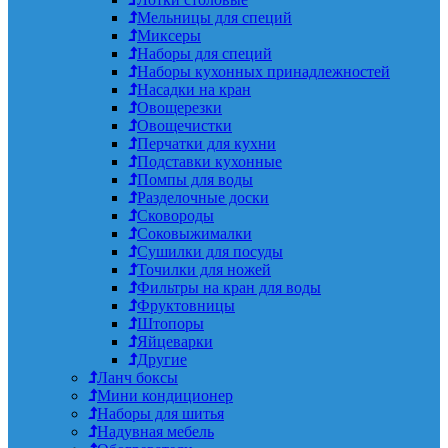
Мельницы для специй
Миксеры
Наборы для специй
Наборы кухонных принадлежностей
Насадки на кран
Овощерезки
Овощечистки
Перчатки для кухни
Подставки кухонные
Помпы для воды
Разделочные доски
Сковороды
Соковыжималки
Сушилки для посуды
Точилки для ножей
Фильтры на кран для воды
Фруктовницы
Штопоры
Яйцеварки
Другие
Ланч боксы
Мини кондиционер
Наборы для шитья
Надувная мебель