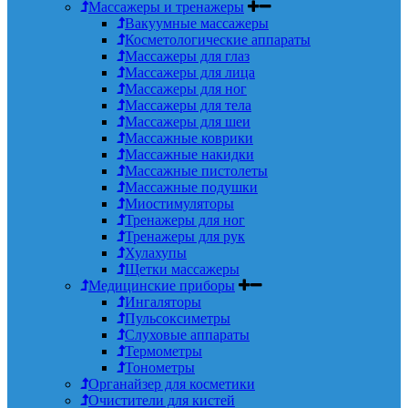
Массажеры и тренажеры
Вакуумные массажеры
Косметологические аппараты
Массажеры для глаз
Массажеры для лица
Массажеры для ног
Массажеры для тела
Массажеры для шеи
Массажные коврики
Массажные накидки
Массажные пистолеты
Массажные подушки
Миостимуляторы
Тренажеры для ног
Тренажеры для рук
Хулахупы
Щетки массажеры
Медицинские приборы
Ингаляторы
Пульсоксиметры
Слуховые аппараты
Термометры
Тонометры
Органайзер для косметики
Очистители для кистей