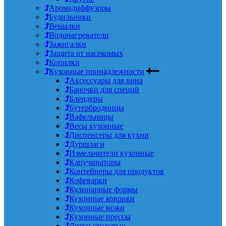
Аромадиффузоры
Будильники
Вешалки
Водонагреватели
Зажигалки
Защита от насекомых
Копилки
Кухонные принадлежности
Аксессуары для вина
Баночки для специй
Блендеры
Бутербродницы
Вафельницы
Весы кухонные
Диспенсеры для кухни
Дуршлаги
Измельчители кухонные
Капучинаторы
Контейнеры для продуктов
Кофеварки
Кулинарные формы
Кухонные коврики
Кухонные ножи
Кухонные прессы
Лотки столовые