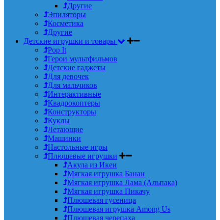
Другие
Эпиляторы
Косметика
Другие
Детские игрушки и товары
Pop It
Герои мультфильмов
Детские гаджеты
Для девочек
Для мальчиков
Интерактивные
Квадрокоптеры
Конструкторы
Куклы
Летающие
Машинки
Настольные игры
Плюшевые игрушки
Акула из Икеи
Мягкая игрушка Банан
Мягкая игрушка Лама (Альпака)
Мягкая игрушка Пикачу
Плюшевая гусеница
Плюшевая игрушка Among Us
Плюшевая черепаха