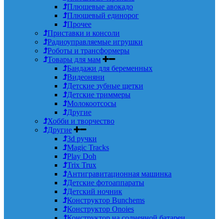
Плюшевые авокадо
Плюшевый единорог
Прочее
Приставки и консоли
Радиоуправляемые игрушки
Роботы и трансформеры
Товары для мам
Бандажи для беременных
Видеоняни
Детские зубные щетки
Детские триммеры
Молокоотсосы
Другие
Хобби и творчество
Другие
3d ручки
Magic Tracks
Play Doh
Trix Trux
Антигравитационная машинка
Детские фотоаппараты
Детский ночник
Конструктор Bunchems
Конструктор Onoies
Конструктор на солнечной батареи