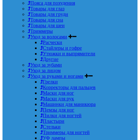
Пояса для похудения
Товары для глаз
Товары для груди
Товары для сна
Товары для шеи
Триммеры
Уход за волосами
Расчески
Стайлеры и гофре
Утюжки и выпрямители
Другие
Уход за зубами
Уход за лицом
Уход за руками и ногами
Грелки
Корректоры для пальцев
Маски для ног
Маски для рук
Машинки для маникюра
Пемзы для ног
Пилки для ногтей
Пластыри
Стельки
Триммеры для ногтей
УФ лампы