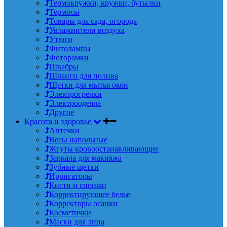
Термокружки, кружки, бутылки
Термосы
Товары для сада, огорода
Увлажнители воздуха
Утюги
Фитолампы
Фоторамки
Швабры
Шланги для полива
Щетки для мытья окон
Электрогрелки
Электроодеяла
Другое
Красота и здоровье
Аптечки
Весы напольные
Жгуты кровоостанавливающие
Зеркала для макияжа
Зубные щетки
Ирригаторы
Кисти и спонжи
Корректирующее белье
Корректоры осанки
Косметички
Маски для лица