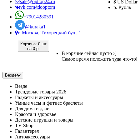
sale@opttop24.ru
$ US Dollar
vk.com/tdooptom
р. Рубль
+79014280591
@kuraka1
г. Москва, Тихорецкий бул., 1
Корзина:
0 шт
на
0 р.
В корзине сейчас пусто :(
Самое время положить туда что-то!
Везде
Везде
Трендовые товары 2026
Гаджеты и аксессуары
Умные часы и фитнес браслеты
Для дома и дачи
Красота и здоровье
Детские игрушки и товары
TV Shop
Галантерея
Автоаксессуары