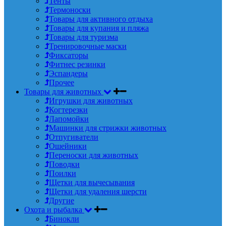
Тенты
Термоноски
Товары для активного отдыха
Товары для купания и пляжа
Товары для туризма
Тренировочные маски
Фиксаторы
Фитнес резинки
Эспандеры
Прочее
Товары для животных
Игрушки для животных
Когтерезки
Лапомойки
Машинки для стрижки животных
Отпугиватели
Ошейники
Переноски для животных
Поводки
Поилки
Щетки для вычесывания
Щетки для удаления шерсти
Другие
Охота и рыбалка
Бинокли