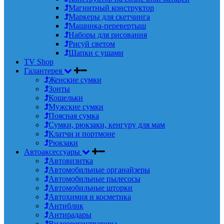
Магнитный конструктор
Маркеры для скетчинга
Машинка-перевертыш
Наборы для рисования
Рисуй светом
Шапки с ушами
TV Shop
Галантерея
Женские сумки
Зонты
Кошельки
Мужские сумки
Поясная сумка
Сумки, рюкзаки, кенгуру для мам
Клатчи и портмоне
Рюкзаки
Автоаксессуары
Автовизитка
Автомобильные органайзеры
Автомобильные пылесосы
Автомобильные шторки
Автохимия и косметика
Антиблик
Антирадары
Видеорегистраторы