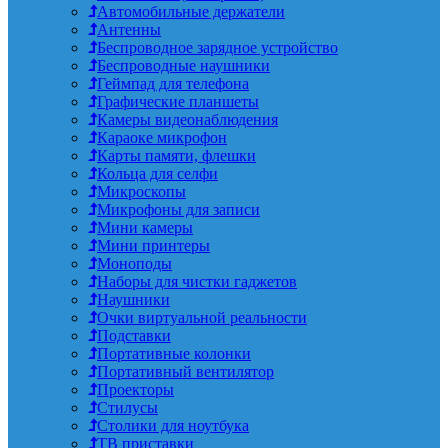
Автомобильные держатели
Антенны
Беспроводное зарядное устройство
Беспроводные наушники
Геймпад для телефона
Графические планшеты
Камеры видеонаблюдения
Караоке микрофон
Карты памяти, флешки
Кольца для селфи
Микроскопы
Микрофоны для записи
Мини камеры
Мини принтеры
Моноподы
Наборы для чистки гаджетов
Наушники
Очки виртуальной реальности
Подставки
Портативные колонки
Портативный вентилятор
Проекторы
Стилусы
Столики для ноутбука
ТВ приставки