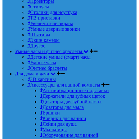
Проекторы
Стилусы
Столики для ноутбука
ТВ приставки
Увеличители экрана
Умные дверные звонки
Штативы
Экшн камеры
Другое
Умные часы и фитнес браслеты
Детские умные (смарт) часы
Умные часы
Фитнес браслеты
Для дома и дачи
3D картины
Аксессуары для ванной комнаты
Антивибрационные подставки
Держатели для зубных щеток
Дозаторы для зубной пасты
Дозаторы для мыла
Ершики
Коврики для ванной
Лейки для душа
Мыльницы
Оборудование для ванной