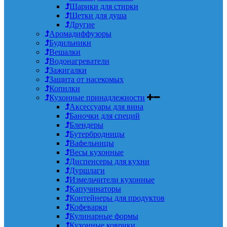
Шарики для стирки
Щетки для душа
Другие
Аромадиффузоры
Будильники
Вешалки
Водонагреватели
Зажигалки
Защита от насекомых
Копилки
Кухонные принадлежности
Аксессуары для вина
Баночки для специй
Блендеры
Бутербродницы
Вафельницы
Весы кухонные
Диспенсеры для кухни
Дуршлаги
Измельчители кухонные
Капучинаторы
Контейнеры для продуктов
Кофеварки
Кулинарные формы
Кухонные коврики