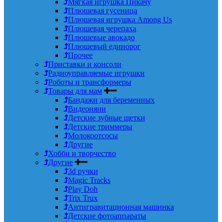
Мягкая игрушка Пикачу
Плюшевая гусеница
Плюшевая игрушка Among Us
Плюшевая черепаха
Плюшевые авокадо
Плюшевый единорог
Прочее
Приставки и консоли
Радиоуправляемые игрушки
Роботы и трансформеры
Товары для мам
Бандажи для беременных
Видеоняни
Детские зубные щетки
Детские триммеры
Молокоотсосы
Другие
Хобби и творчество
Другие
3d ручки
Magic Tracks
Play Doh
Trix Trux
Антигравитационная машинка
Детские фотоаппараты