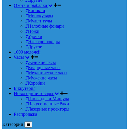
Другие
Охота и рыбалка
Бинокли
Монокуляры
Мультитулы
Налобные фонари
Ножи
Удочки
Электрошокеры
Другое
1000 мелочей
Часы
Женские часы
Кварцевые часы
Механические часы
Мужские часы
Коробки
Бижутерия
Новогодние товары
Гирлянды и Мишура
Искусственные ёлки
Лазерные проекторы
Распродажа
Категории