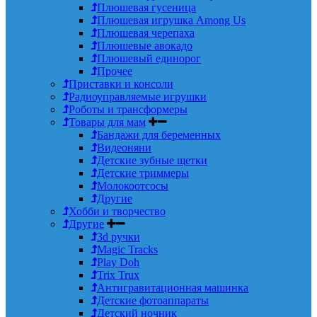
Плюшевая гусеница
Плюшевая игрушка Among Us
Плюшевая черепаха
Плюшевые авокадо
Плюшевый единорог
Прочее
Приставки и консоли
Радиоуправляемые игрушки
Роботы и трансформеры
Товары для мам
Бандажи для беременных
Видеоняни
Детские зубные щетки
Детские триммеры
Молокоотсосы
Другие
Хобби и творчество
Другие
3d ручки
Magic Tracks
Play Doh
Trix Trux
Антигравитационная машинка
Детские фотоаппараты
Детский ночник