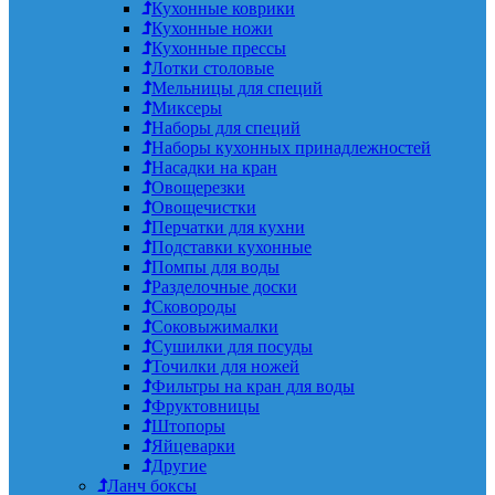
Кухонные коврики
Кухонные ножи
Кухонные прессы
Лотки столовые
Мельницы для специй
Миксеры
Наборы для специй
Наборы кухонных принадлежностей
Насадки на кран
Овощерезки
Овощечистки
Перчатки для кухни
Подставки кухонные
Помпы для воды
Разделочные доски
Сковороды
Соковыжималки
Сушилки для посуды
Точилки для ножей
Фильтры на кран для воды
Фруктовницы
Штопоры
Яйцеварки
Другие
Ланч боксы