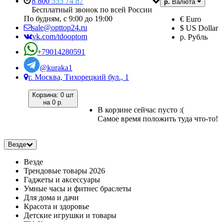
8 800
555 74 87
р.
Валюта
Бесплатный звонок по всей России
По будням, с 9:00 до 19:00
€ Euro
sale@opttop24.ru
$ US Dollar
vk.com/tdooptom
р. Рубль
+79014280591
@kuraka1
г. Москва, Тихорецкий бул., 1
Корзина:
0 шт
на
0 р.
В корзине сейчас пусто :(
Самое время положить туда что-то!
Везде
Везде
Трендовые товары 2026
Гаджеты и аксессуары
Умные часы и фитнес браслеты
Для дома и дачи
Красота и здоровье
Детские игрушки и товары