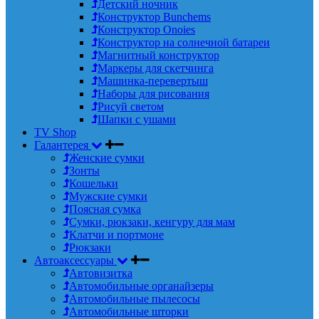
Детский ночник
Конструктор Bunchems
Конструктор Onoies
Конструктор на солнечной батареи
Магнитный конструктор
Маркеры для скетчинга
Машинка-перевертыш
Наборы для рисования
Рисуй светом
Шапки с ушами
TV Shop
Галантерея
Женские сумки
Зонты
Кошельки
Мужские сумки
Поясная сумка
Сумки, рюкзаки, кенгуру для мам
Клатчи и портмоне
Рюкзаки
Автоаксессуары
Автовизитка
Автомобильные органайзеры
Автомобильные пылесосы
Автомобильные шторки