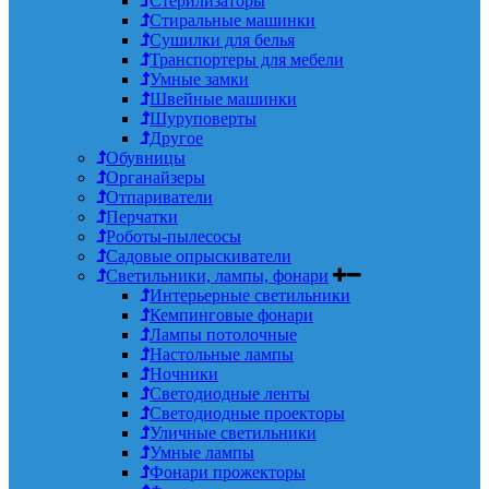
Стерилизаторы
Стиральные машинки
Сушилки для белья
Транспортеры для мебели
Умные замки
Швейные машинки
Шуруповерты
Другое
Обувницы
Органайзеры
Отпариватели
Перчатки
Роботы-пылесосы
Садовые опрыскиватели
Светильники, лампы, фонари
Интерьерные светильники
Кемпинговые фонари
Лампы потолочные
Настольные лампы
Ночники
Светодиодные ленты
Светодиодные проекторы
Уличные светильники
Умные лампы
Фонари прожекторы