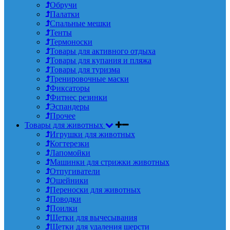
Обручи
Палатки
Спальные мешки
Тенты
Термоноски
Товары для активного отдыха
Товары для купания и пляжа
Товары для туризма
Тренировочные маски
Фиксаторы
Фитнес резинки
Эспандеры
Прочее
Товары для животных
Игрушки для животных
Когтерезки
Лапомойки
Машинки для стрижки животных
Отпугиватели
Ошейники
Переноски для животных
Поводки
Поилки
Щетки для вычесывания
Щетки для удаления шерсти