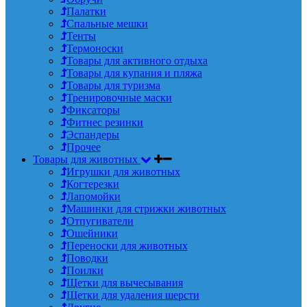
Палатки
Спальные мешки
Тенты
Термоноски
Товары для активного отдыха
Товары для купания и пляжа
Товары для туризма
Тренировочные маски
Фиксаторы
Фитнес резинки
Эспандеры
Прочее
Товары для животных
Игрушки для животных
Когтерезки
Лапомойки
Машинки для стрижки животных
Отпугиватели
Ошейники
Переноски для животных
Поводки
Поилки
Щетки для вычесывания
Щетки для удаления шерсти