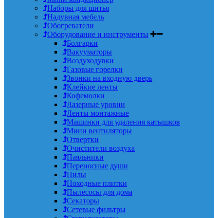
Наборы для шитья
Надувная мебель
Обогреватели
Оборудование и инструменты
Болгарки
Вакууматоры
Воздуходувки
Газовые горелки
Звонки на входную дверь
Клейкие ленты
Кофемолки
Лазерные уровни
Ленты монтажные
Машинки для удаления катышков
Мини вентиляторы
Отвертки
Очистители воздуха
Паяльники
Переносные души
Пилы
Походные плитки
Пылесосы для дома
Секаторы
Сетевые фильтры