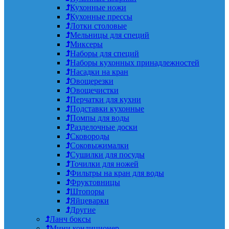
Кухонные ножи
Кухонные прессы
Лотки столовые
Мельницы для специй
Миксеры
Наборы для специй
Наборы кухонных принадлежностей
Насадки на кран
Овощерезки
Овощечистки
Перчатки для кухни
Подставки кухонные
Помпы для воды
Разделочные доски
Сковороды
Соковыжималки
Сушилки для посуды
Точилки для ножей
Фильтры на кран для воды
Фруктовницы
Штопоры
Яйцеварки
Другие
Ланч боксы
Мини кондиционер