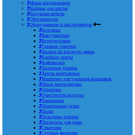
Мини кондиционер
Наборы для шитья
Надувная мебель
Обогреватели
Оборудование и инструменты
Болгарки
Вакууматоры
Воздуходувки
Газовые горелки
Звонки на входную дверь
Клейкие ленты
Кофемолки
Лазерные уровни
Ленты монтажные
Машинки для удаления катышков
Мини вентиляторы
Отвертки
Очистители воздуха
Паяльники
Переносные души
Пилы
Походные плитки
Пылесосы для дома
Секаторы
Сетевые фильтры