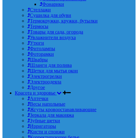
Фонарики
Стеллажи
Сушилка для обуви
Термокружки, кружки, бутылки
Термосы
Товары для сада, огорода
Увлажнители воздуха
Утюги
Фитолампы
Фоторамки
Швабры
Шланги для полива
Щетки для мытья окон
Электрогрелки
Электроодеяла
Другое
Красота и здоровье
Аптечки
Весы напольные
Жгуты кровоостанавливающие
Зеркала для макияжа
Зубные щетки
Ирригаторы
Кисти и спонжи
Корректирующее белье