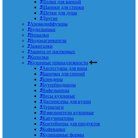
Полки для ванной
Шарики для стирки
Щетки для душа
Другие
Аромадиффузоры
Будильники
Вешалки
Водонагреватели
Зажигалки
Защита от насекомых
Копилки
Кухонные принадлежности
Аксессуары для вина
Баночки для специй
Блендеры
Бутербродницы
Вафельницы
Весы кухонные
Диспенсеры для кухни
Дуршлаги
Измельчители кухонные
Капучинаторы
Контейнеры для продуктов
Кофеварки
Кулинарные формы