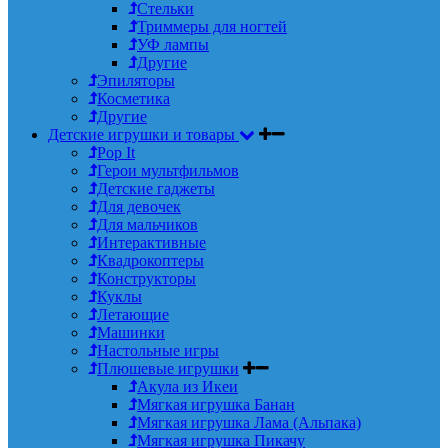
Стельки
Триммеры для ногтей
УФ лампы
Другие
Эпиляторы
Косметика
Другие
Детские игрушки и товары
Pop It
Герои мультфильмов
Детские гаджеты
Для девочек
Для мальчиков
Интерактивные
Квадрокоптеры
Конструкторы
Куклы
Летающие
Машинки
Настольные игры
Плюшевые игрушки
Акула из Икеи
Мягкая игрушка Банан
Мягкая игрушка Лама (Альпака)
Мягкая игрушка Пикачу