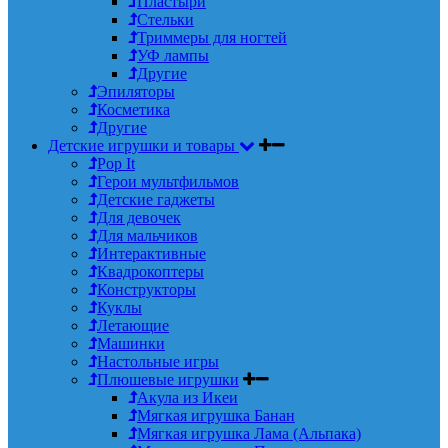
Пластыри
Стельки
Триммеры для ногтей
УФ лампы
Другие
Эпиляторы
Косметика
Другие
Детские игрушки и товары
Pop It
Герои мультфильмов
Детские гаджеты
Для девочек
Для мальчиков
Интерактивные
Квадрокоптеры
Конструкторы
Куклы
Летающие
Машинки
Настольные игры
Плюшевые игрушки
Акула из Икеи
Мягкая игрушка Банан
Мягкая игрушка Лама (Альпака)