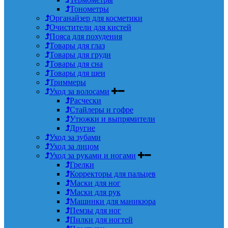
Тонометры
Органайзер для косметики
Очистители для кистей
Пояса для похудения
Товары для глаз
Товары для груди
Товары для сна
Товары для шеи
Триммеры
Уход за волосами
Расчески
Стайлеры и гофре
Утюжки и выпрямители
Другие
Уход за зубами
Уход за лицом
Уход за руками и ногами
Грелки
Корректоры для пальцев
Маски для ног
Маски для рук
Машинки для маникюра
Пемзы для ног
Пилки для ногтей