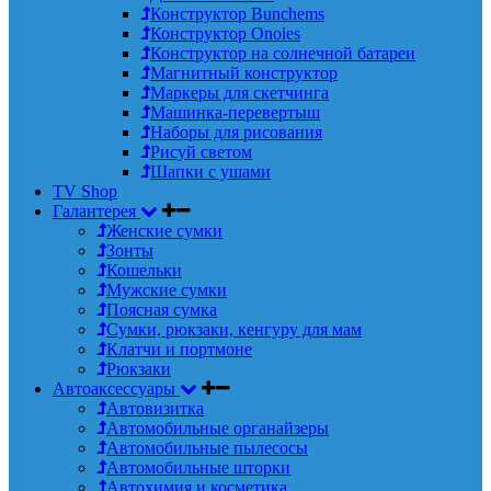
Конструктор Bunchems
Конструктор Onoies
Конструктор на солнечной батареи
Магнитный конструктор
Маркеры для скетчинга
Машинка-перевертыш
Наборы для рисования
Рисуй светом
Шапки с ушами
TV Shop
Галантерея
Женские сумки
Зонты
Кошельки
Мужские сумки
Поясная сумка
Сумки, рюкзаки, кенгуру для мам
Клатчи и портмоне
Рюкзаки
Автоаксессуары
Автовизитка
Автомобильные органайзеры
Автомобильные пылесосы
Автомобильные шторки
Автохимия и косметика