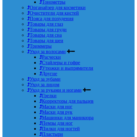
Тонометры
Органайзер для косметики
Очистители для кистей
Пояса для похудения
Товары для глаз
Товары для груди
Товары для сна
Товары для шеи
Триммеры
Уход за волосами
Расчески
Стайлеры и гофре
Утюжки и выпрямители
Другие
Уход за зубами
Уход за лицом
Уход за руками и ногами
Грелки
Корректоры для пальцев
Маски для ног
Маски для рук
Машинки для маникюра
Пемзы для ног
Пилки для ногтей
Пластыри