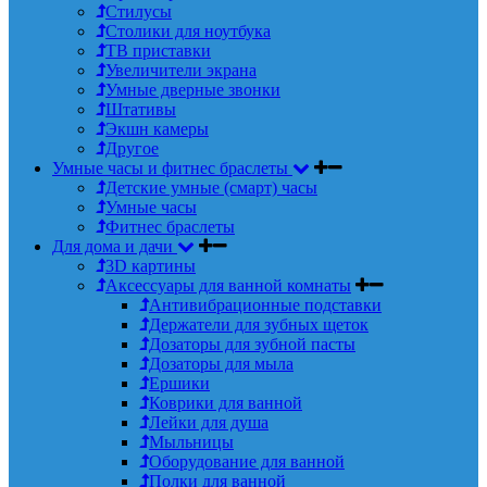
Стилусы
Столики для ноутбука
ТВ приставки
Увеличители экрана
Умные дверные звонки
Штативы
Экшн камеры
Другое
Умные часы и фитнес браслеты
Детские умные (смарт) часы
Умные часы
Фитнес браслеты
Для дома и дачи
3D картины
Аксессуары для ванной комнаты
Антивибрационные подставки
Держатели для зубных щеток
Дозаторы для зубной пасты
Дозаторы для мыла
Ершики
Коврики для ванной
Лейки для душа
Мыльницы
Оборудование для ванной
Полки для ванной