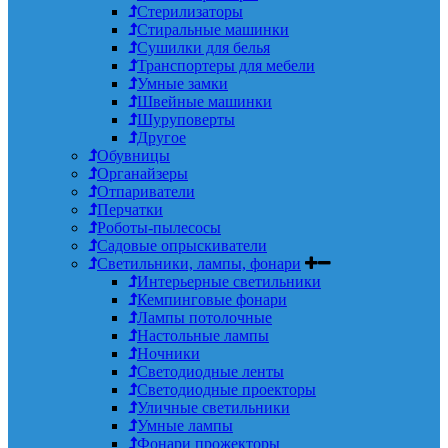
Стерилизаторы
Стиральные машинки
Сушилки для белья
Транспортеры для мебели
Умные замки
Швейные машинки
Шуруповерты
Другое
Обувницы
Органайзеры
Отпариватели
Перчатки
Роботы-пылесосы
Садовые опрыскиватели
Светильники, лампы, фонари
Интерьерные светильники
Кемпинговые фонари
Лампы потолочные
Настольные лампы
Ночники
Светодиодные ленты
Светодиодные проекторы
Уличные светильники
Умные лампы
Фонари прожекторы