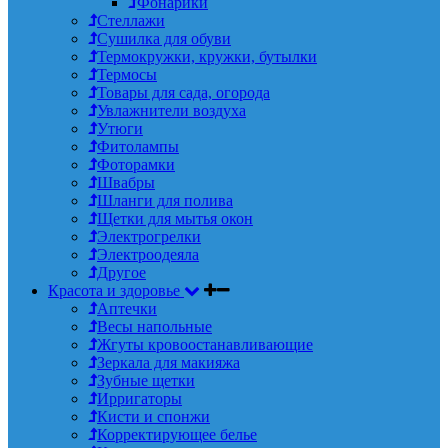
Фонарики
Стеллажи
Сушилка для обуви
Термокружки, кружки, бутылки
Термосы
Товары для сада, огорода
Увлажнители воздуха
Утюги
Фитолампы
Фоторамки
Швабры
Шланги для полива
Щетки для мытья окон
Электрогрелки
Электроодеяла
Другое
Красота и здоровье
Аптечки
Весы напольные
Жгуты кровоостанавливающие
Зеркала для макияжа
Зубные щетки
Ирригаторы
Кисти и спонжи
Корректирующее белье