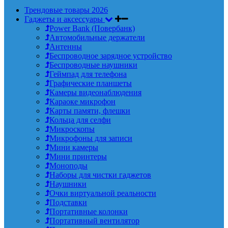
Трендовые товары 2026
Гаджеты и аксессуары
Power Bank (Повербанк)
Автомобильные держатели
Антенны
Беспроводное зарядное устройство
Беспроводные наушники
Геймпад для телефона
Графические планшеты
Камеры видеонаблюдения
Караоке микрофон
Карты памяти, флешки
Кольца для селфи
Микроскопы
Микрофоны для записи
Мини камеры
Мини принтеры
Моноподы
Наборы для чистки гаджетов
Наушники
Очки виртуальной реальности
Подставки
Портативные колонки
Портативный вентилятор