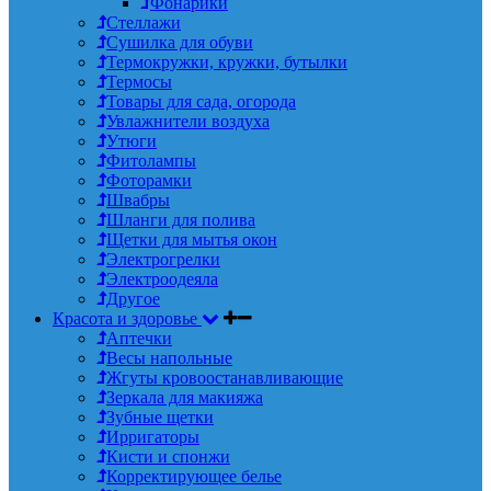
Фонарики
Стеллажи
Сушилка для обуви
Термокружки, кружки, бутылки
Термосы
Товары для сада, огорода
Увлажнители воздуха
Утюги
Фитолампы
Фоторамки
Швабры
Шланги для полива
Щетки для мытья окон
Электрогрелки
Электроодеяла
Другое
Красота и здоровье
Аптечки
Весы напольные
Жгуты кровоостанавливающие
Зеркала для макияжа
Зубные щетки
Ирригаторы
Кисти и спонжи
Корректирующее белье