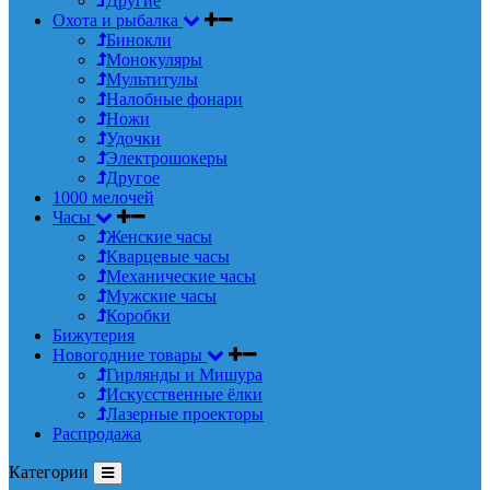
Другие
Охота и рыбалка
Бинокли
Монокуляры
Мультитулы
Налобные фонари
Ножи
Удочки
Электрошокеры
Другое
1000 мелочей
Часы
Женские часы
Кварцевые часы
Механические часы
Мужские часы
Коробки
Бижутерия
Новогодние товары
Гирлянды и Мишура
Искусственные ёлки
Лазерные проекторы
Распродажа
Категории