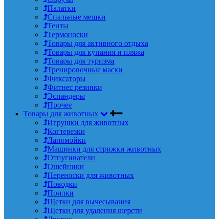
Палатки
Спальные мешки
Тенты
Термоноски
Товары для активного отдыха
Товары для купания и пляжа
Товары для туризма
Тренировочные маски
Фиксаторы
Фитнес резинки
Эспандеры
Прочее
Товары для животных
Игрушки для животных
Когтерезки
Лапомойки
Машинки для стрижки животных
Отпугиватели
Ошейники
Переноски для животных
Поводки
Поилки
Щетки для вычесывания
Щетки для удаления шерсти