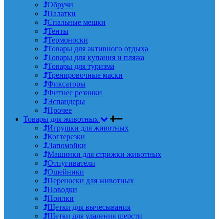
Обручи
Палатки
Спальные мешки
Тенты
Термоноски
Товары для активного отдыха
Товары для купания и пляжа
Товары для туризма
Тренировочные маски
Фиксаторы
Фитнес резинки
Эспандеры
Прочее
Товары для животных
Игрушки для животных
Когтерезки
Лапомойки
Машинки для стрижки животных
Отпугиватели
Ошейники
Переноски для животных
Поводки
Поилки
Щетки для вычесывания
Щетки для удаления шерсти