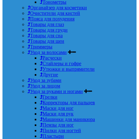
Тонометры
Органайзер для косметики
Очистители для кистей
Пояса для похудения
Товары для глаз
Товары для груди
Товары для сна
Товары для шеи
Триммеры
Уход за волосами
Расчески
Стайлеры и гофре
Утюжки и выпрямители
Другие
Уход за зубами
Уход за лицом
Уход за руками и ногами
Грелки
Корректоры для пальцев
Маски для ног
Маски для рук
Машинки для маникюра
Пемзы для ног
Пилки для ногтей
Пластыри