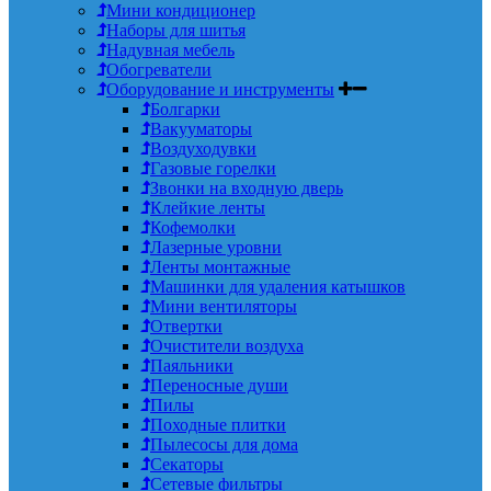
Мини кондиционер
Наборы для шитья
Надувная мебель
Обогреватели
Оборудование и инструменты
Болгарки
Вакууматоры
Воздуходувки
Газовые горелки
Звонки на входную дверь
Клейкие ленты
Кофемолки
Лазерные уровни
Ленты монтажные
Машинки для удаления катышков
Мини вентиляторы
Отвертки
Очистители воздуха
Паяльники
Переносные души
Пилы
Походные плитки
Пылесосы для дома
Секаторы
Сетевые фильтры