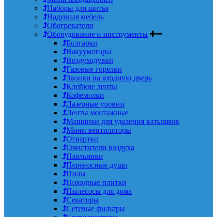
Наборы для шитья
Надувная мебель
Обогреватели
Оборудование и инструменты
Болгарки
Вакууматоры
Воздуходувки
Газовые горелки
Звонки на входную дверь
Клейкие ленты
Кофемолки
Лазерные уровни
Ленты монтажные
Машинки для удаления катышков
Мини вентиляторы
Отвертки
Очистители воздуха
Паяльники
Переносные души
Пилы
Походные плитки
Пылесосы для дома
Секаторы
Сетевые фильтры