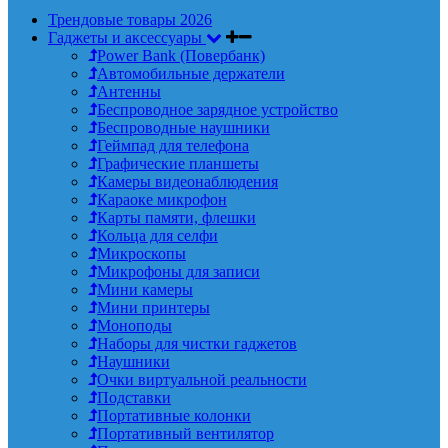
Трендовые товары 2026
Гаджеты и аксессуары
Power Bank (Повербанк)
Автомобильные держатели
Антенны
Беспроводное зарядное устройство
Беспроводные наушники
Геймпад для телефона
Графические планшеты
Камеры видеонаблюдения
Караоке микрофон
Карты памяти, флешки
Кольца для селфи
Микроскопы
Микрофоны для записи
Мини камеры
Мини принтеры
Моноподы
Наборы для чистки гаджетов
Наушники
Очки виртуальной реальности
Подставки
Портативные колонки
Портативный вентилятор