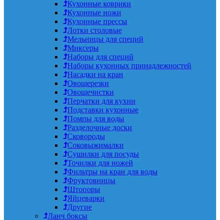
Кухонные коврики
Кухонные ножи
Кухонные прессы
Лотки столовые
Мельницы для специй
Миксеры
Наборы для специй
Наборы кухонных принадлежностей
Насадки на кран
Овощерезки
Овощечистки
Перчатки для кухни
Подставки кухонные
Помпы для воды
Разделочные доски
Сковороды
Соковыжималки
Сушилки для посуды
Точилки для ножей
Фильтры на кран для воды
Фруктовницы
Штопоры
Яйцеварки
Другие
Ланч боксы