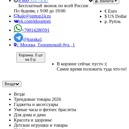
8 800
555 74 87
р.
Валюта
Бесплатный звонок по всей России
По будням, с 9:00 до 19:00
€ Euro
sale@opttop24.ru
$ US Dollar
vk.com/tdooptom
р. Рубль
+79014280591
@kuraka1
г. Москва, Тихорецкий бул., 1
Корзина:
0 шт
на
0 р.
В корзине сейчас пусто :(
Самое время положить туда что-то!
Везде
Везде
Трендовые товары 2026
Гаджеты и аксессуары
Умные часы и фитнес браслеты
Для дома и дачи
Красота и здоровье
Детские игрушки и товары