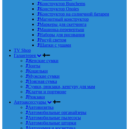
Конструктор Bunchems
Конструктор Onoies
Конструктор на солнечной батареи
Магнитный конструктор
Маркеры для скетчинга
Машинка-перевертыш
Наборы для рисования
Рисуй светом
Шапки с ушами
TV Shop
Галантерея
Женские сумки
Зонты
Кошельки
Мужские сумки
Поясная сумка
Сумки, рюкзаки, кенгуру для мам
Клатчи и портмоне
Рюкзаки
Автоаксессуары
Автовизитка
Автомобильные органайзеры
Автомобильные пылесосы
Автомобильные шторки
Автохимия и косметика