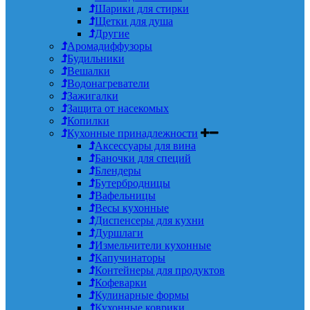
Шарики для стирки
Щетки для душа
Другие
Аромадиффузоры
Будильники
Вешалки
Водонагреватели
Зажигалки
Защита от насекомых
Копилки
Кухонные принадлежности
Аксессуары для вина
Баночки для специй
Блендеры
Бутербродницы
Вафельницы
Весы кухонные
Диспенсеры для кухни
Дуршлаги
Измельчители кухонные
Капучинаторы
Контейнеры для продуктов
Кофеварки
Кулинарные формы
Кухонные коврики