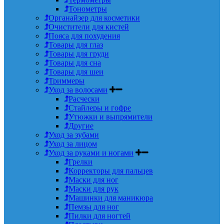
Тонометры
Органайзер для косметики
Очистители для кистей
Пояса для похудения
Товары для глаз
Товары для груди
Товары для сна
Товары для шеи
Триммеры
Уход за волосами
Расчески
Стайлеры и гофре
Утюжки и выпрямители
Другие
Уход за зубами
Уход за лицом
Уход за руками и ногами
Грелки
Корректоры для пальцев
Маски для ног
Маски для рук
Машинки для маникюра
Пемзы для ног
Пилки для ногтей