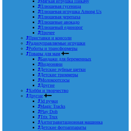
Мягкая игрушка Пикачу
Плюшевая гусеница
Плюшевая игрушка Among Us
Плюшевая черепаха
Плюшевые авокадо
Плюшевый единорог
Прочее
Приставки и консоли
Радиоуправляемые игрушки
Роботы и трансформеры
Товары для мам
Бандажи для беременных
Видеоняни
Детские зубные щетки
Детские триммеры
Молокоотсосы
Другие
Хобби и творчество
Другие
3d ручки
Magic Tracks
Play Doh
Trix Trux
Антигравитационная машинка
Детские фотоаппараты