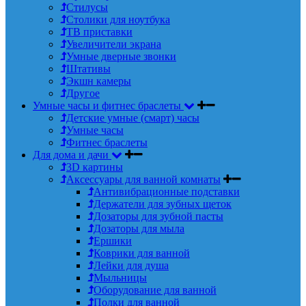
Стилусы
Столики для ноутбука
ТВ приставки
Увеличители экрана
Умные дверные звонки
Штативы
Экшн камеры
Другое
Умные часы и фитнес браслеты
Детские умные (смарт) часы
Умные часы
Фитнес браслеты
Для дома и дачи
3D картины
Аксессуары для ванной комнаты
Антивибрационные подставки
Держатели для зубных щеток
Дозаторы для зубной пасты
Дозаторы для мыла
Ершики
Коврики для ванной
Лейки для душа
Мыльницы
Оборудование для ванной
Полки для ванной