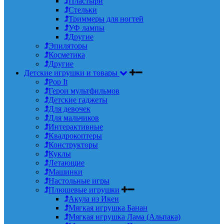
Пластыри
Стельки
Триммеры для ногтей
УФ лампы
Другие
Эпиляторы
Косметика
Другие
Детские игрушки и товары
Pop It
Герои мультфильмов
Детские гаджеты
Для девочек
Для мальчиков
Интерактивные
Квадрокоптеры
Конструкторы
Куклы
Летающие
Машинки
Настольные игры
Плюшевые игрушки
Акула из Икеи
Мягкая игрушка Банан
Мягкая игрушка Лама (Альпака)