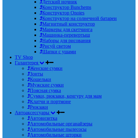
Детский ночник
Конструктор Bunchems
Конструктор Onoies
Конструктор на солнечной батареи
Магнитный конструктор
Маркеры для скетчинга
Машинка-перевертыш
Наборы для рисования
Рисуй светом
Шапки с ушами
TV Shop
Галантерея
Женские сумки
Зонты
Кошельки
Мужские сумки
Поясная сумка
Сумки, рюкзаки, кенгуру для мам
Клатчи и портмоне
Рюкзаки
Автоаксессуары
Автовизитка
Автомобильные органайзеры
Автомобильные пылесосы
Автомобильные шторки