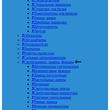
Стерилизаторы
Стиральные машинки
Сушилки для белья
Транспортеры для мебели
Умные замки
Швейные машинки
Шуруповерты
Другое
Обувницы
Органайзеры
Отпариватели
Перчатки
Роботы-пылесосы
Садовые опрыскиватели
Светильники, лампы, фонари
Интерьерные светильники
Кемпинговые фонари
Лампы потолочные
Настольные лампы
Ночники
Светодиодные ленты
Светодиодные проекторы
Уличные светильники
Умные лампы
Фонари прожекторы