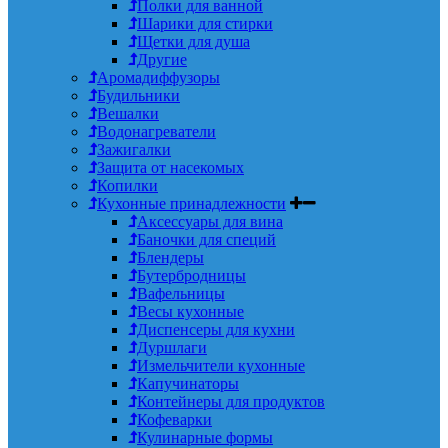
Полки для ванной
Шарики для стирки
Щетки для душа
Другие
Аромадиффузоры
Будильники
Вешалки
Водонагреватели
Зажигалки
Защита от насекомых
Копилки
Кухонные принадлежности
Аксессуары для вина
Баночки для специй
Блендеры
Бутербродницы
Вафельницы
Весы кухонные
Диспенсеры для кухни
Дуршлаги
Измельчители кухонные
Капучинаторы
Контейнеры для продуктов
Кофеварки
Кулинарные формы