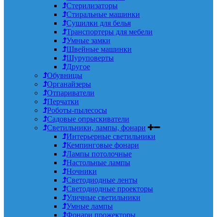
Стерилизаторы
Стиральные машинки
Сушилки для белья
Транспортеры для мебели
Умные замки
Швейные машинки
Шуруповерты
Другое
Обувницы
Органайзеры
Отпариватели
Перчатки
Роботы-пылесосы
Садовые опрыскиватели
Светильники, лампы, фонари
Интерьерные светильники
Кемпинговые фонари
Лампы потолочные
Настольные лампы
Ночники
Светодиодные ленты
Светодиодные проекторы
Уличные светильники
Умные лампы
Фонари прожекторы