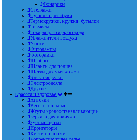
Фонарики
Стеллажи
Сушилка для обуви
Термокружки, кружки, бутылки
Термосы
Товары для сада, огорода
Увлажнители воздуха
Утюги
Фитолампы
Фоторамки
Швабры
Шланги для полива
Щетки для мытья окон
Электрогрелки
Электроодеяла
Другое
Красота и здоровье
Аптечки
Весы напольные
Жгуты кровоостанавливающие
Зеркала для макияжа
Зубные щетки
Ирригаторы
Кисти и спонжи
Корректирующее белье