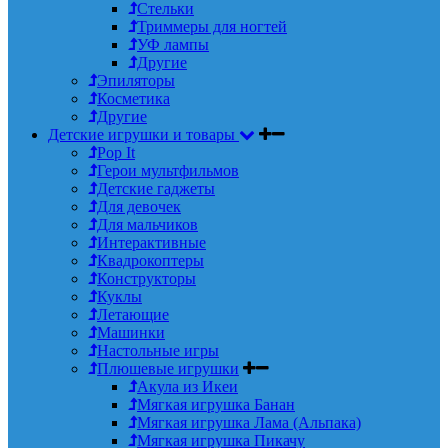
Стельки
Триммеры для ногтей
УФ лампы
Другие
Эпиляторы
Косметика
Другие
Детские игрушки и товары
Pop It
Герои мультфильмов
Детские гаджеты
Для девочек
Для мальчиков
Интерактивные
Квадрокоптеры
Конструкторы
Куклы
Летающие
Машинки
Настольные игры
Плюшевые игрушки
Акула из Икеи
Мягкая игрушка Банан
Мягкая игрушка Лама (Альпака)
Мягкая игрушка Пикачу