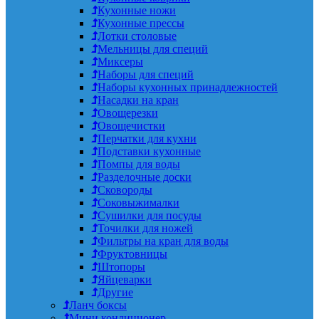
Кухонные ножи
Кухонные прессы
Лотки столовые
Мельницы для специй
Миксеры
Наборы для специй
Наборы кухонных принадлежностей
Насадки на кран
Овощерезки
Овощечистки
Перчатки для кухни
Подставки кухонные
Помпы для воды
Разделочные доски
Сковороды
Соковыжималки
Сушилки для посуды
Точилки для ножей
Фильтры на кран для воды
Фруктовницы
Штопоры
Яйцеварки
Другие
Ланч боксы
Мини кондиционер