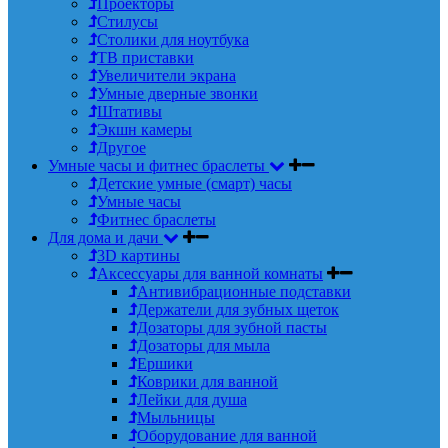
Проекторы
Стилусы
Столики для ноутбука
ТВ приставки
Увеличители экрана
Умные дверные звонки
Штативы
Экшн камеры
Другое
Умные часы и фитнес браслеты
Детские умные (смарт) часы
Умные часы
Фитнес браслеты
Для дома и дачи
3D картины
Аксессуары для ванной комнаты
Антивибрационные подставки
Держатели для зубных щеток
Дозаторы для зубной пасты
Дозаторы для мыла
Ершики
Коврики для ванной
Лейки для душа
Мыльницы
Оборудование для ванной