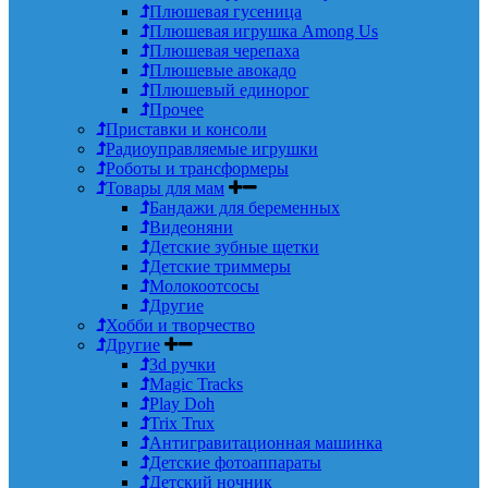
Плюшевая гусеница
Плюшевая игрушка Among Us
Плюшевая черепаха
Плюшевые авокадо
Плюшевый единорог
Прочее
Приставки и консоли
Радиоуправляемые игрушки
Роботы и трансформеры
Товары для мам
Бандажи для беременных
Видеоняни
Детские зубные щетки
Детские триммеры
Молокоотсосы
Другие
Хобби и творчество
Другие
3d ручки
Magic Tracks
Play Doh
Trix Trux
Антигравитационная машинка
Детские фотоаппараты
Детский ночник