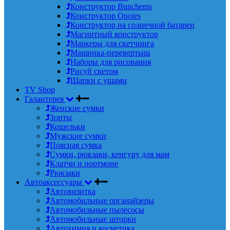
Конструктор Bunchems
Конструктор Onoies
Конструктор на солнечной батареи
Магнитный конструктор
Маркеры для скетчинга
Машинка-перевертыш
Наборы для рисования
Рисуй светом
Шапки с ушами
TV Shop
Галантерея
Женские сумки
Зонты
Кошельки
Мужские сумки
Поясная сумка
Сумки, рюкзаки, кенгуру для мам
Клатчи и портмоне
Рюкзаки
Автоаксессуары
Автовизитка
Автомобильные органайзеры
Автомобильные пылесосы
Автомобильные шторки
Автохимия и косметика