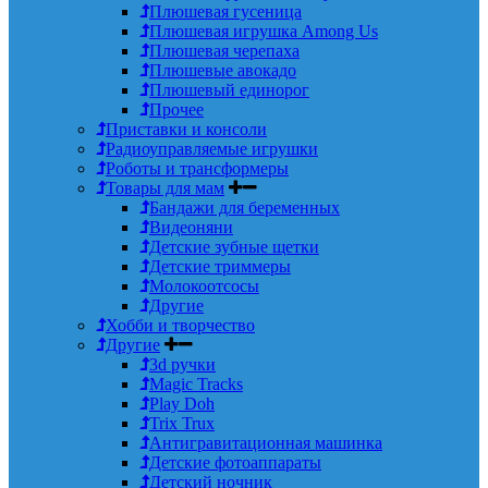
Плюшевая гусеница
Плюшевая игрушка Among Us
Плюшевая черепаха
Плюшевые авокадо
Плюшевый единорог
Прочее
Приставки и консоли
Радиоуправляемые игрушки
Роботы и трансформеры
Товары для мам
Бандажи для беременных
Видеоняни
Детские зубные щетки
Детские триммеры
Молокоотсосы
Другие
Хобби и творчество
Другие
3d ручки
Magic Tracks
Play Doh
Trix Trux
Антигравитационная машинка
Детские фотоаппараты
Детский ночник