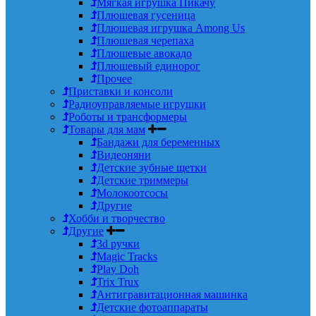
Мягкая игрушка Пикачу
Плюшевая гусеница
Плюшевая игрушка Among Us
Плюшевая черепаха
Плюшевые авокадо
Плюшевый единорог
Прочее
Приставки и консоли
Радиоуправляемые игрушки
Роботы и трансформеры
Товары для мам
Бандажи для беременных
Видеоняни
Детские зубные щетки
Детские триммеры
Молокоотсосы
Другие
Хобби и творчество
Другие
3d ручки
Magic Tracks
Play Doh
Trix Trux
Антигравитационная машинка
Детские фотоаппараты