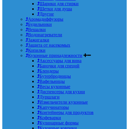
Шарики для стирки
Щетки для душа
Другие
Аромадиффузоры
Будильники
Вешалки
Водонагреватели
Зажигалки
Защита от насекомых
Копилки
Кухонные принадлежности
Аксессуары для вина
Баночки для специй
Блендеры
Бутербродницы
Вафельницы
Весы кухонные
Диспенсеры для кухни
Дуршлаги
Измельчители кухонные
Капучинаторы
Контейнеры для продуктов
Кофеварки
Кулинарные формы
Кухонные коврики