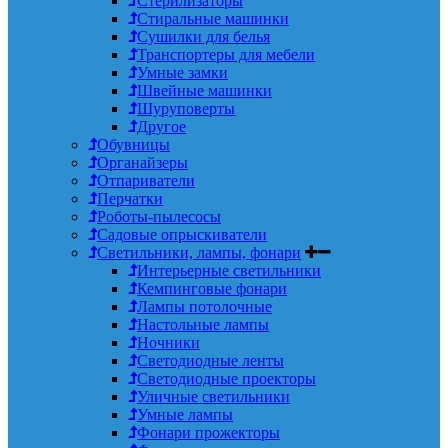
Стерилизаторы
Стиральные машинки
Сушилки для белья
Транспортеры для мебели
Умные замки
Швейные машинки
Шуруповерты
Другое
Обувницы
Органайзеры
Отпариватели
Перчатки
Роботы-пылесосы
Садовые опрыскиватели
Светильники, лампы, фонари
Интерьерные светильники
Кемпинговые фонари
Лампы потолочные
Настольные лампы
Ночники
Светодиодные ленты
Светодиодные проекторы
Уличные светильники
Умные лампы
Фонари прожекторы