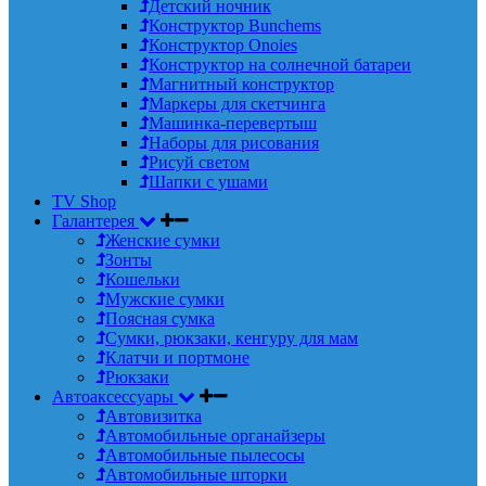
Детский ночник
Конструктор Bunchems
Конструктор Onoies
Конструктор на солнечной батареи
Магнитный конструктор
Маркеры для скетчинга
Машинка-перевертыш
Наборы для рисования
Рисуй светом
Шапки с ушами
TV Shop
Галантерея
Женские сумки
Зонты
Кошельки
Мужские сумки
Поясная сумка
Сумки, рюкзаки, кенгуру для мам
Клатчи и портмоне
Рюкзаки
Автоаксессуары
Автовизитка
Автомобильные органайзеры
Автомобильные пылесосы
Автомобильные шторки