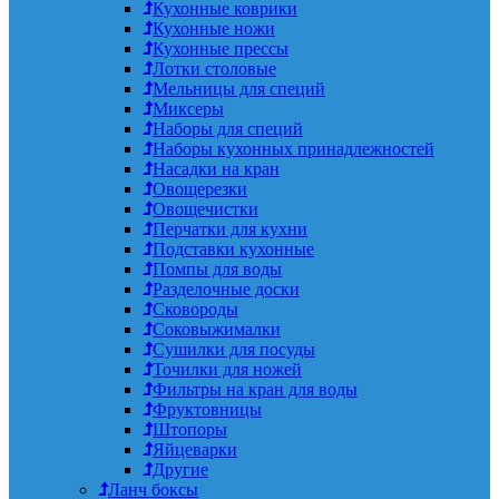
Кухонные коврики
Кухонные ножи
Кухонные прессы
Лотки столовые
Мельницы для специй
Миксеры
Наборы для специй
Наборы кухонных принадлежностей
Насадки на кран
Овощерезки
Овощечистки
Перчатки для кухни
Подставки кухонные
Помпы для воды
Разделочные доски
Сковороды
Соковыжималки
Сушилки для посуды
Точилки для ножей
Фильтры на кран для воды
Фруктовницы
Штопоры
Яйцеварки
Другие
Ланч боксы