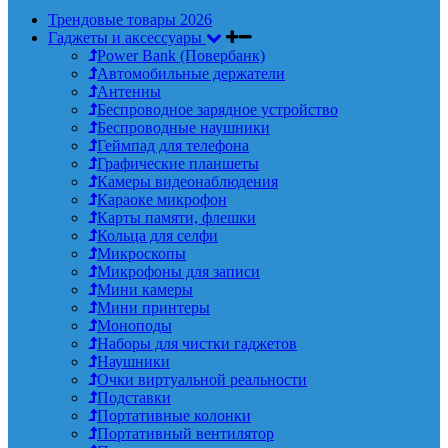
Трендовые товары 2026
Гаджеты и аксессуары
Power Bank (Повербанк)
Автомобильные держатели
Антенны
Беспроводное зарядное устройство
Беспроводные наушники
Геймпад для телефона
Графические планшеты
Камеры видеонаблюдения
Караоке микрофон
Карты памяти, флешки
Кольца для селфи
Микроскопы
Микрофоны для записи
Мини камеры
Мини принтеры
Моноподы
Наборы для чистки гаджетов
Наушники
Очки виртуальной реальности
Подставки
Портативные колонки
Портативный вентилятор