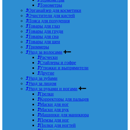
Тонометры
Органайзер для косметики
Очистители для кистей
Пояса для похудения
Товары для глаз
Товары для груди
Товары для сна
Товары для шеи
Триммеры
Уход за волосами
Расчески
Стайлеры и гофре
Утюжки и выпрямители
Другие
Уход за зубами
Уход за лицом
Уход за руками и ногами
Грелки
Корректоры для пальцев
Маски для ног
Маски для рук
Машинки для маникюра
Пемзы для ног
Пилки для ногтей