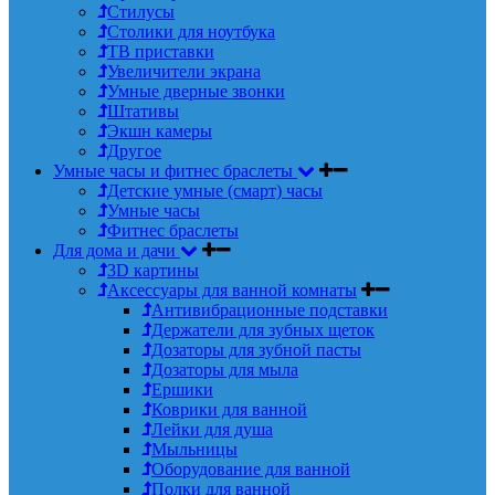
Стилусы
Столики для ноутбука
ТВ приставки
Увеличители экрана
Умные дверные звонки
Штативы
Экшн камеры
Другое
Умные часы и фитнес браслеты
Детские умные (смарт) часы
Умные часы
Фитнес браслеты
Для дома и дачи
3D картины
Аксессуары для ванной комнаты
Антивибрационные подставки
Держатели для зубных щеток
Дозаторы для зубной пасты
Дозаторы для мыла
Ершики
Коврики для ванной
Лейки для душа
Мыльницы
Оборудование для ванной
Полки для ванной