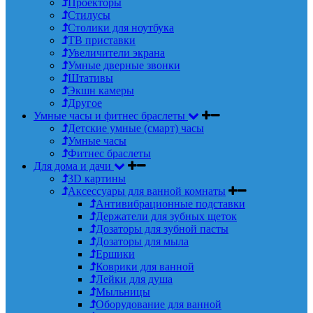
Проекторы
Стилусы
Столики для ноутбука
ТВ приставки
Увеличители экрана
Умные дверные звонки
Штативы
Экшн камеры
Другое
Умные часы и фитнес браслеты
Детские умные (смарт) часы
Умные часы
Фитнес браслеты
Для дома и дачи
3D картины
Аксессуары для ванной комнаты
Антивибрационные подставки
Держатели для зубных щеток
Дозаторы для зубной пасты
Дозаторы для мыла
Ершики
Коврики для ванной
Лейки для душа
Мыльницы
Оборудование для ванной