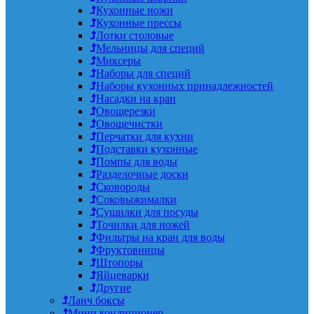
Кухонные ножи
Кухонные прессы
Лотки столовые
Мельницы для специй
Миксеры
Наборы для специй
Наборы кухонных принадлежностей
Насадки на кран
Овощерезки
Овощечистки
Перчатки для кухни
Подставки кухонные
Помпы для воды
Разделочные доски
Сковороды
Соковыжималки
Сушилки для посуды
Точилки для ножей
Фильтры на кран для воды
Фруктовницы
Штопоры
Яйцеварки
Другие
Ланч боксы
Мини кондиционер