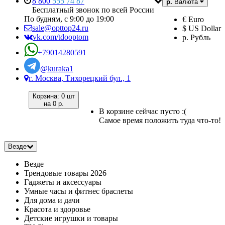
8 800
555 74 87
р.
Валюта
Бесплатный звонок по всей России
По будням, с 9:00 до 19:00
€ Euro
sale@opttop24.ru
$ US Dollar
vk.com/tdooptom
р. Рубль
+79014280591
@kuraka1
г. Москва, Тихорецкий бул., 1
Корзина:
0 шт
на
0 р.
В корзине сейчас пусто :(
Самое время положить туда что-то!
Везде
Везде
Трендовые товары 2026
Гаджеты и аксессуары
Умные часы и фитнес браслеты
Для дома и дачи
Красота и здоровье
Детские игрушки и товары