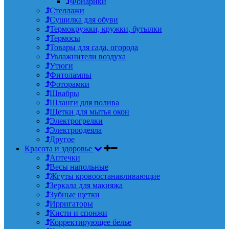
Фонарики
Стеллажи
Сушилка для обуви
Термокружки, кружки, бутылки
Термосы
Товары для сада, огорода
Увлажнители воздуха
Утюги
Фитолампы
Фоторамки
Швабры
Шланги для полива
Щетки для мытья окон
Электрогрелки
Электроодеяла
Другое
Красота и здоровье
Аптечки
Весы напольные
Жгуты кровоостанавливающие
Зеркала для макияжа
Зубные щетки
Ирригаторы
Кисти и спонжи
Корректирующее белье