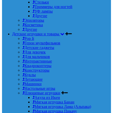
Стельки
Триммеры для ногтей
УФ лампы
Другие
Эпиляторы
Косметика
Другие
Детские игрушки и товары
Pop It
Герои мультфильмов
Детские гаджеты
Для девочек
Для мальчиков
Интерактивные
Квадрокоптеры
Конструкторы
Куклы
Летающие
Машинки
Настольные игры
Плюшевые игрушки
Акула из Икеи
Мягкая игрушка Банан
Мягкая игрушка Лама (Альпака)
Мягкая игрушка Пикачу