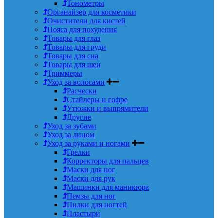
Тонометры
Органайзер для косметики
Очистители для кистей
Пояса для похудения
Товары для глаз
Товары для груди
Товары для сна
Товары для шеи
Триммеры
Уход за волосами
Расчески
Стайлеры и гофре
Утюжки и выпрямители
Другие
Уход за зубами
Уход за лицом
Уход за руками и ногами
Грелки
Корректоры для пальцев
Маски для ног
Маски для рук
Машинки для маникюра
Пемзы для ног
Пилки для ногтей
Пластыри