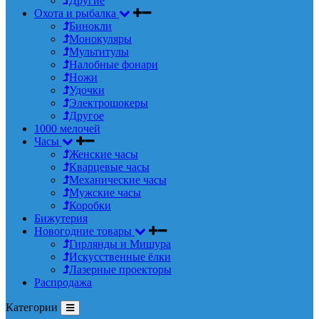
Другие
Охота и рыбалка
Бинокли
Монокуляры
Мультитулы
Налобные фонари
Ножи
Удочки
Электрошокеры
Другое
1000 мелочей
Часы
Женские часы
Кварцевые часы
Механические часы
Мужские часы
Коробки
Бижутерия
Новогодние товары
Гирлянды и Мишура
Искусственные ёлки
Лазерные проекторы
Распродажа
Категории