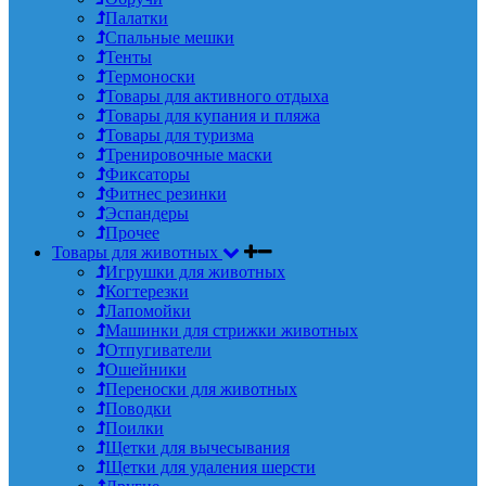
Палатки
Спальные мешки
Тенты
Термоноски
Товары для активного отдыха
Товары для купания и пляжа
Товары для туризма
Тренировочные маски
Фиксаторы
Фитнес резинки
Эспандеры
Прочее
Товары для животных
Игрушки для животных
Когтерезки
Лапомойки
Машинки для стрижки животных
Отпугиватели
Ошейники
Переноски для животных
Поводки
Поилки
Щетки для вычесывания
Щетки для удаления шерсти