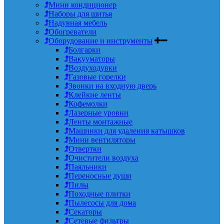
Мини кондиционер
Наборы для шитья
Надувная мебель
Обогреватели
Оборудование и инструменты
Болгарки
Вакууматоры
Воздуходувки
Газовые горелки
Звонки на входную дверь
Клейкие ленты
Кофемолки
Лазерные уровни
Ленты монтажные
Машинки для удаления катышков
Мини вентиляторы
Отвертки
Очистители воздуха
Паяльники
Переносные души
Пилы
Походные плитки
Пылесосы для дома
Секаторы
Сетевые фильтры