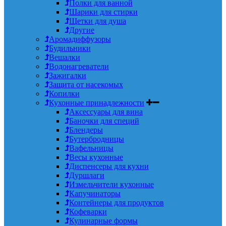
Полки для ванной
Шарики для стирки
Щетки для душа
Другие
Аромадиффузоры
Будильники
Вешалки
Водонагреватели
Зажигалки
Защита от насекомых
Копилки
Кухонные принадлежности
Аксессуары для вина
Баночки для специй
Блендеры
Бутербродницы
Вафельницы
Весы кухонные
Диспенсеры для кухни
Дуршлаги
Измельчители кухонные
Капучинаторы
Контейнеры для продуктов
Кофеварки
Кулинарные формы