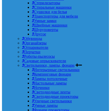
Стерилизаторы
Стиральные машинки
Сушилки для белья
Транспортеры для мебели
Умные замки
Швейные машинки
Шуруповерты
Другое
Обувницы
Органайзеры
Отпариватели
Перчатки
Роботы-пылесосы
Садовые опрыскиватели
Светильники, лампы, фонари
Интерьерные светильники
Кемпинговые фонари
Лампы потолочные
Настольные лампы
Ночники
Светодиодные ленты
Светодиодные проекторы
Уличные светильники
Умные лампы
Фонари прожекторы