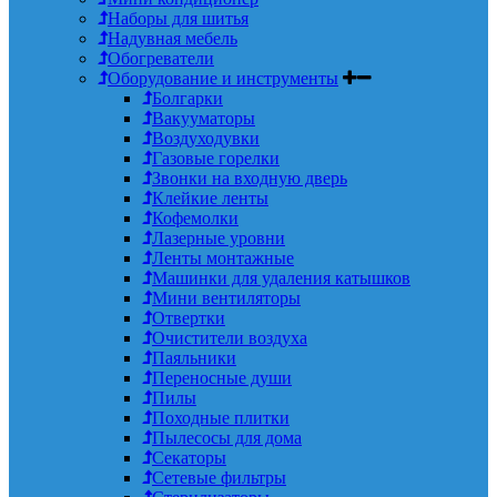
Наборы для шитья
Надувная мебель
Обогреватели
Оборудование и инструменты
Болгарки
Вакууматоры
Воздуходувки
Газовые горелки
Звонки на входную дверь
Клейкие ленты
Кофемолки
Лазерные уровни
Ленты монтажные
Машинки для удаления катышков
Мини вентиляторы
Отвертки
Очистители воздуха
Паяльники
Переносные души
Пилы
Походные плитки
Пылесосы для дома
Секаторы
Сетевые фильтры