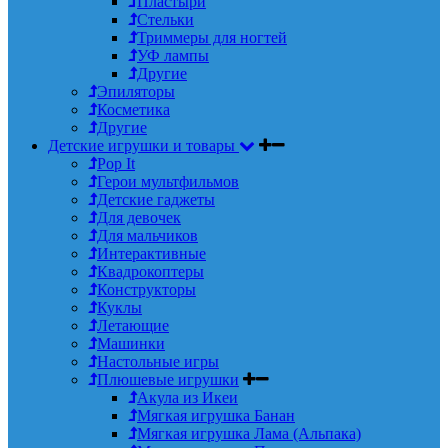
Пластыри
Стельки
Триммеры для ногтей
УФ лампы
Другие
Эпиляторы
Косметика
Другие
Детские игрушки и товары
Pop It
Герои мультфильмов
Детские гаджеты
Для девочек
Для мальчиков
Интерактивные
Квадрокоптеры
Конструкторы
Куклы
Летающие
Машинки
Настольные игры
Плюшевые игрушки
Акула из Икеи
Мягкая игрушка Банан
Мягкая игрушка Лама (Альпака)