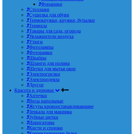
Фонарики
Стеллажи
Сушилка для обуви
Термокружки, кружки, бутылки
Термосы
Товары для сада, огорода
Увлажнители воздуха
Утюги
Фитолампы
Фоторамки
Швабры
Шланги для полива
Щетки для мытья окон
Электрогрелки
Электроодеяла
Другое
Красота и здоровье
Аптечки
Весы напольные
Жгуты кровоостанавливающие
Зеркала для макияжа
Зубные щетки
Ирригаторы
Кисти и спонжи
Корректирующее белье