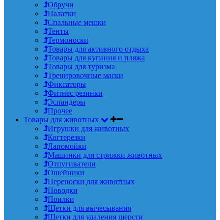
Обручи
Палатки
Спальные мешки
Тенты
Термоноски
Товары для активного отдыха
Товары для купания и пляжа
Товары для туризма
Тренировочные маски
Фиксаторы
Фитнес резинки
Эспандеры
Прочее
Товары для животных
Игрушки для животных
Когтерезки
Лапомойки
Машинки для стрижки животных
Отпугиватели
Ошейники
Переноски для животных
Поводки
Поилки
Щетки для вычесывания
Щетки для удаления шерсти