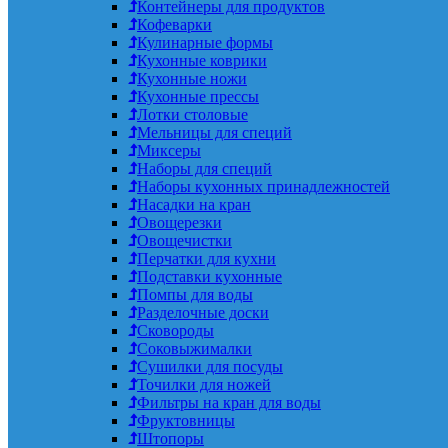
Контейнеры для продуктов
Кофеварки
Кулинарные формы
Кухонные коврики
Кухонные ножи
Кухонные прессы
Лотки столовые
Мельницы для специй
Миксеры
Наборы для специй
Наборы кухонных принадлежностей
Насадки на кран
Овощерезки
Овощечистки
Перчатки для кухни
Подставки кухонные
Помпы для воды
Разделочные доски
Сковороды
Соковыжималки
Сушилки для посуды
Точилки для ножей
Фильтры на кран для воды
Фруктовницы
Штопоры