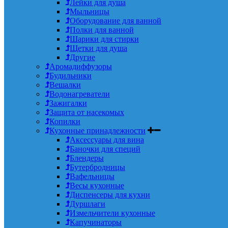
Лейки для душа
Мыльницы
Оборудование для ванной
Полки для ванной
Шарики для стирки
Щетки для душа
Другие
Аромадиффузоры
Будильники
Вешалки
Водонагреватели
Зажигалки
Защита от насекомых
Копилки
Кухонные принадлежности
Аксессуары для вина
Баночки для специй
Блендеры
Бутербродницы
Вафельницы
Весы кухонные
Диспенсеры для кухни
Дуршлаги
Измельчители кухонные
Капучинаторы