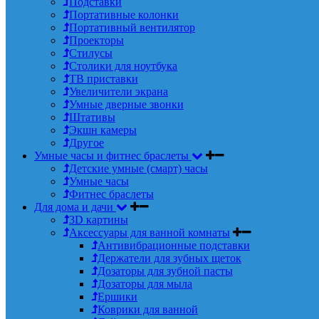
Подставки
Портативные колонки
Портативный вентилятор
Проекторы
Стилусы
Столики для ноутбука
ТВ приставки
Увеличители экрана
Умные дверные звонки
Штативы
Экшн камеры
Другое
Умные часы и фитнес браслеты
Детские умные (смарт) часы
Умные часы
Фитнес браслеты
Для дома и дачи
3D картины
Аксессуары для ванной комнаты
Антивибрационные подставки
Держатели для зубных щеток
Дозаторы для зубной пасты
Дозаторы для мыла
Ершики
Коврики для ванной