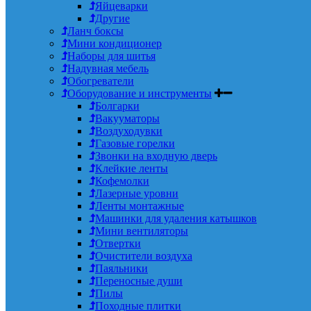
Яйцеварки
Другие
Ланч боксы
Мини кондиционер
Наборы для шитья
Надувная мебель
Обогреватели
Оборудование и инструменты
Болгарки
Вакууматоры
Воздуходувки
Газовые горелки
Звонки на входную дверь
Клейкие ленты
Кофемолки
Лазерные уровни
Ленты монтажные
Машинки для удаления катышков
Мини вентиляторы
Отвертки
Очистители воздуха
Паяльники
Переносные души
Пилы
Походные плитки