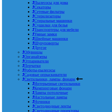
Пылесосы для дома
Секаторы
Сетевые фильтры
Стерилизаторы
Стиральные машинки
Сушилки для белья
Транспортеры для мебели
Умные замки
Швейные машинки
Шуруповерты
Другое
Обувницы
Органайзеры
Отпариватели
Перчатки
Роботы-пылесосы
Садовые опрыскиватели
Светильники, лампы, фонари
Интерьерные светильники
Кемпинговые фонари
Лампы потолочные
Настольные лампы
Ночники
Светодиодные ленты
Светодиодные проекторы