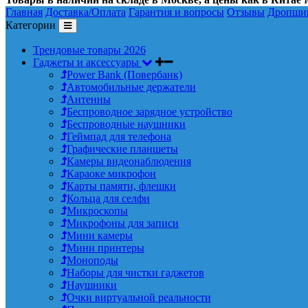
Главная
Доставка/Оплата
Гарантия и вопросы
Отзывы
Дропши
Категории
Трендовые товары 2026
Гаджеты и аксессуары
Power Bank (Повербанк)
Автомобильные держатели
Антенны
Беспроводное зарядное устройство
Беспроводные наушники
Геймпад для телефона
Графические планшеты
Камеры видеонаблюдения
Караоке микрофон
Карты памяти, флешки
Кольца для селфи
Микроскопы
Микрофоны для записи
Мини камеры
Мини принтеры
Моноподы
Наборы для чистки гаджетов
Наушники
Очки виртуальной реальности