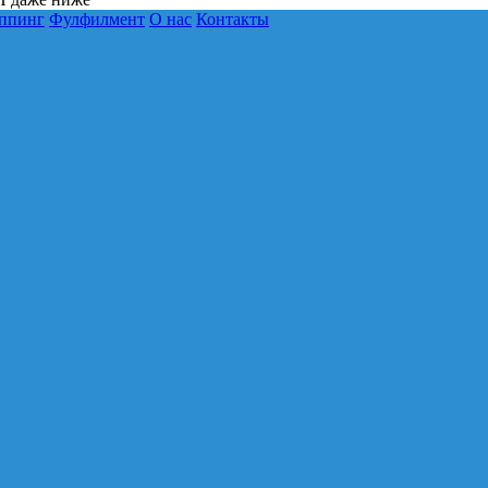
ппинг
Фулфилмент
О нас
Контакты