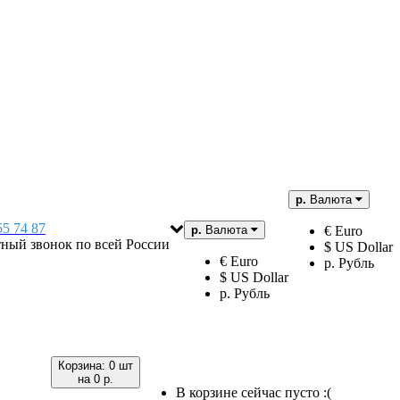
р.
Валюта
55 74 87
р.
Валюта
€ Euro
тный звонок по всей России
$ US Dollar
€ Euro
р. Рубль
$ US Dollar
р. Рубль
Корзина:
0 шт
на
0 р.
В корзине сейчас пусто :(