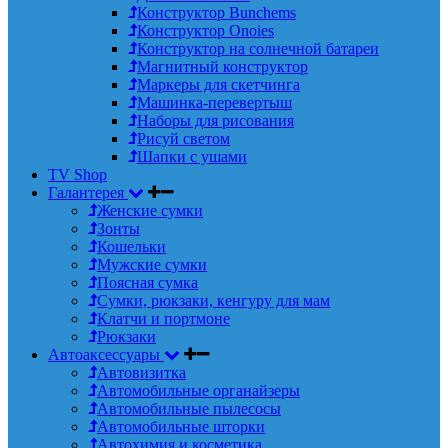
Конструктор Bunchems
Конструктор Onoies
Конструктор на солнечной батареи
Магнитный конструктор
Маркеры для скетчинга
Машинка-перевертыш
Наборы для рисования
Рисуй светом
Шапки с ушами
TV Shop
Галантерея
Женские сумки
Зонты
Кошельки
Мужские сумки
Поясная сумка
Сумки, рюкзаки, кенгуру для мам
Клатчи и портмоне
Рюкзаки
Автоаксессуары
Автовизитка
Автомобильные органайзеры
Автомобильные пылесосы
Автомобильные шторки
Автохимия и косметика