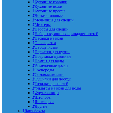
Кухонные коврики
Кухонные ножи
Кухонные прессы
Лотки столовые
Мельницы для специй
Миксеры
Наборы для специй
Наборы кухонных принадлежностей
Насадки на кран
Овощерезки
Овощечистки
Перчатки для кухни
Подставки кухонные
Помпы для воды
Разделочные доски
Сковороды
Соковыжималки
Сушилки для посуды
Точилки для ножей
Фильтры на кран для воды
Фруктовницы
Штопоры
Яйцеварки
Другие
Ланч боксы