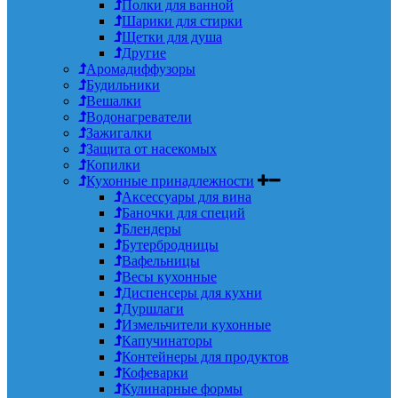
Полки для ванной
Шарики для стирки
Щетки для душа
Другие
Аромадиффузоры
Будильники
Вешалки
Водонагреватели
Зажигалки
Защита от насекомых
Копилки
Кухонные принадлежности
Аксессуары для вина
Баночки для специй
Блендеры
Бутербродницы
Вафельницы
Весы кухонные
Диспенсеры для кухни
Дуршлаги
Измельчители кухонные
Капучинаторы
Контейнеры для продуктов
Кофеварки
Кулинарные формы