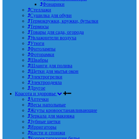
Фонарики
Стеллажи
Сушилка для обуви
Термокружки, кружки, бутылки
Термосы
Товары для сада, огорода
Увлажнители воздуха
Утюги
Фитолампы
Фоторамки
Швабры
Шланги для полива
Щетки для мытья окон
Электрогрелки
Электроодеяла
Другое
Красота и здоровье
Аптечки
Весы напольные
Жгуты кровоостанавливающие
Зеркала для макияжа
Зубные щетки
Ирригаторы
Кисти и спонжи
Корректирующее белье