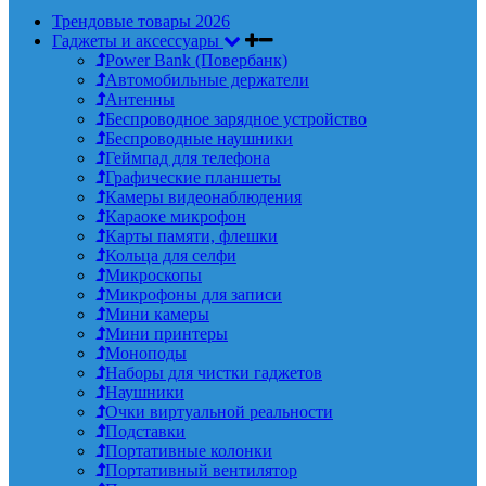
Трендовые товары 2026
Гаджеты и аксессуары
Power Bank (Повербанк)
Автомобильные держатели
Антенны
Беспроводное зарядное устройство
Беспроводные наушники
Геймпад для телефона
Графические планшеты
Камеры видеонаблюдения
Караоке микрофон
Карты памяти, флешки
Кольца для селфи
Микроскопы
Микрофоны для записи
Мини камеры
Мини принтеры
Моноподы
Наборы для чистки гаджетов
Наушники
Очки виртуальной реальности
Подставки
Портативные колонки
Портативный вентилятор