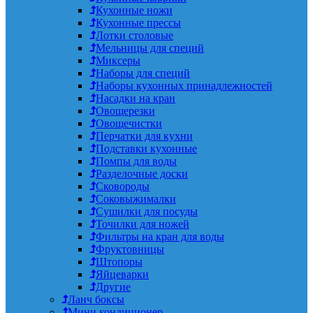
Кухонные ножи
Кухонные прессы
Лотки столовые
Мельницы для специй
Миксеры
Наборы для специй
Наборы кухонных принадлежностей
Насадки на кран
Овощерезки
Овощечистки
Перчатки для кухни
Подставки кухонные
Помпы для воды
Разделочные доски
Сковороды
Соковыжималки
Сушилки для посуды
Точилки для ножей
Фильтры на кран для воды
Фруктовницы
Штопоры
Яйцеварки
Другие
Ланч боксы
Мини кондиционер