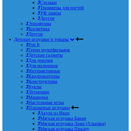
Стельки
Триммеры для ногтей
УФ лампы
Другие
Эпиляторы
Косметика
Другие
Детские игрушки и товары
Pop It
Герои мультфильмов
Детские гаджеты
Для девочек
Для мальчиков
Интерактивные
Квадрокоптеры
Конструкторы
Куклы
Летающие
Машинки
Настольные игры
Плюшевые игрушки
Акула из Икеи
Мягкая игрушка Банан
Мягкая игрушка Лама (Альпака)
Мягкая игрушка Пикачу