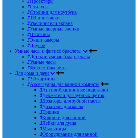
Проекторы
Стилусы
Столики для ноутбука
ТВ приставки
Увеличители экрана
Умные дверные звонки
Штативы
Экшн камеры
Другое
Умные часы и фитнес браслеты
Детские умные (смарт) часы
Умные часы
Фитнес браслеты
Для дома и дачи
3D картины
Аксессуары для ванной комнаты
Антивибрационные подставки
Держатели для зубных щеток
Дозаторы для зубной пасты
Дозаторы для мыла
Ершики
Коврики для ванной
Лейки для душа
Мыльницы
Оборудование для ванной