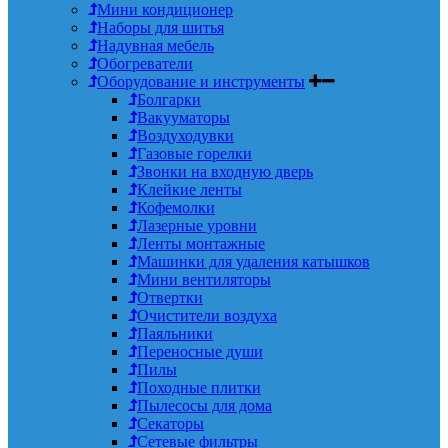
Мини кондиционер
Наборы для шитья
Надувная мебель
Обогреватели
Оборудование и инструменты
Болгарки
Вакууматоры
Воздуходувки
Газовые горелки
Звонки на входную дверь
Клейкие ленты
Кофемолки
Лазерные уровни
Ленты монтажные
Машинки для удаления катышков
Мини вентиляторы
Отвертки
Очистители воздуха
Паяльники
Переносные души
Пилы
Походные плитки
Пылесосы для дома
Секаторы
Сетевые фильтры