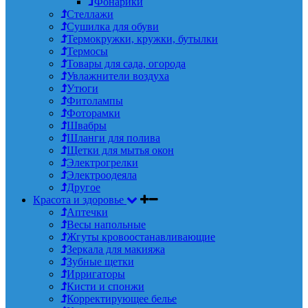
Фонарики
Стеллажи
Сушилка для обуви
Термокружки, кружки, бутылки
Термосы
Товары для сада, огорода
Увлажнители воздуха
Утюги
Фитолампы
Фоторамки
Швабры
Шланги для полива
Щетки для мытья окон
Электрогрелки
Электроодеяла
Другое
Красота и здоровье
Аптечки
Весы напольные
Жгуты кровоостанавливающие
Зеркала для макияжа
Зубные щетки
Ирригаторы
Кисти и спонжи
Корректирующее белье