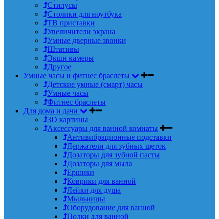
Стилусы
Столики для ноутбука
ТВ приставки
Увеличители экрана
Умные дверные звонки
Штативы
Экшн камеры
Другое
Умные часы и фитнес браслеты
Детские умные (смарт) часы
Умные часы
Фитнес браслеты
Для дома и дачи
3D картины
Аксессуары для ванной комнаты
Антивибрационные подставки
Держатели для зубных щеток
Дозаторы для зубной пасты
Дозаторы для мыла
Ершики
Коврики для ванной
Лейки для душа
Мыльницы
Оборудование для ванной
Полки для ванной