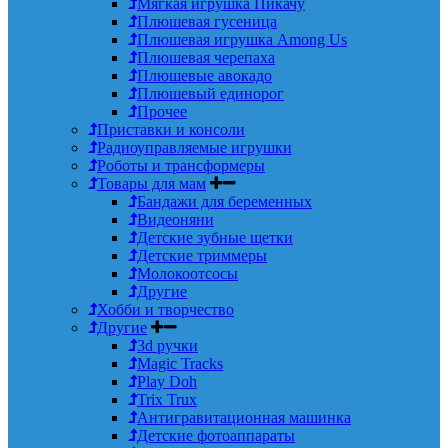
Мягкая игрушка Пикачу
Плюшевая гусеница
Плюшевая игрушка Among Us
Плюшевая черепаха
Плюшевые авокадо
Плюшевый единорог
Прочее
Приставки и консоли
Радиоуправляемые игрушки
Роботы и трансформеры
Товары для мам
Бандажи для беременных
Видеоняни
Детские зубные щетки
Детские триммеры
Молокоотсосы
Другие
Хобби и творчество
Другие
3d ручки
Magic Tracks
Play Doh
Trix Trux
Антигравитационная машинка
Детские фотоаппараты