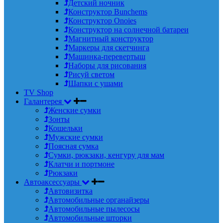
Детский ночник
Конструктор Bunchems
Конструктор Onoies
Конструктор на солнечной батареи
Магнитный конструктор
Маркеры для скетчинга
Машинка-перевертыш
Наборы для рисования
Рисуй светом
Шапки с ушами
TV Shop
Галантерея
Женские сумки
Зонты
Кошельки
Мужские сумки
Поясная сумка
Сумки, рюкзаки, кенгуру для мам
Клатчи и портмоне
Рюкзаки
Автоаксессуары
Автовизитка
Автомобильные органайзеры
Автомобильные пылесосы
Автомобильные шторки