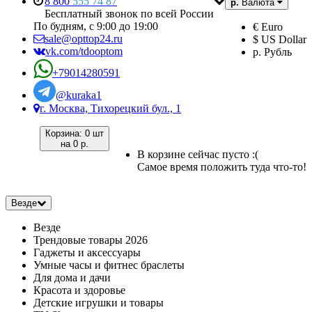
8 800
555 74 87
р.
Валюта
Бесплатный звонок по всей России
По будням, с 9:00 до 19:00
€ Euro
sale@opttop24.ru
$ US Dollar
vk.com/tdooptom
р. Рубль
+79014280591
@kuraka1
г. Москва, Тихорецкий бул., 1
Корзина:
0 шт
на
0 р.
В корзине сейчас пусто :(
Самое время положить туда что-то!
Везде
Везде
Трендовые товары 2026
Гаджеты и аксессуары
Умные часы и фитнес браслеты
Для дома и дачи
Красота и здоровье
Детские игрушки и товары