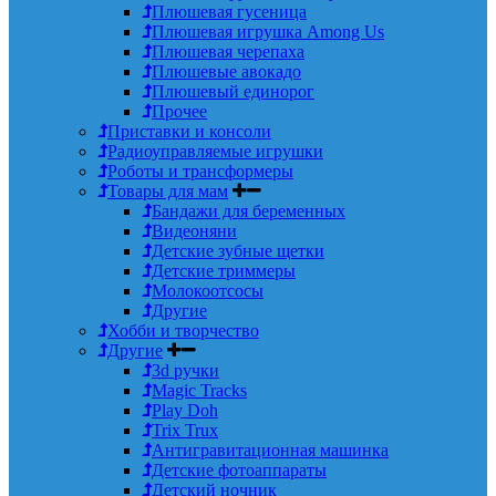
Плюшевая гусеница
Плюшевая игрушка Among Us
Плюшевая черепаха
Плюшевые авокадо
Плюшевый единорог
Прочее
Приставки и консоли
Радиоуправляемые игрушки
Роботы и трансформеры
Товары для мам
Бандажи для беременных
Видеоняни
Детские зубные щетки
Детские триммеры
Молокоотсосы
Другие
Хобби и творчество
Другие
3d ручки
Magic Tracks
Play Doh
Trix Trux
Антигравитационная машинка
Детские фотоаппараты
Детский ночник