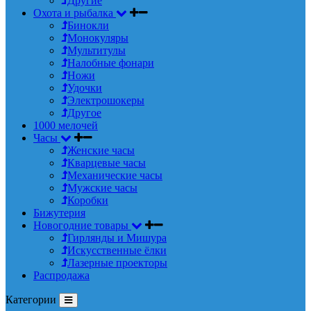
Другие
Охота и рыбалка
Бинокли
Монокуляры
Мультитулы
Налобные фонари
Ножи
Удочки
Электрошокеры
Другое
1000 мелочей
Часы
Женские часы
Кварцевые часы
Механические часы
Мужские часы
Коробки
Бижутерия
Новогодние товары
Гирлянды и Мишура
Искусственные ёлки
Лазерные проекторы
Распродажа
Категории