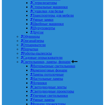
Стерилизаторы
Стиральные машинки
Сушилки для белья
Транспортеры для мебели
Умные замки
Швейные машинки
Шуруповерты
Другое
Обувницы
Органайзеры
Отпариватели
Перчатки
Роботы-пылесосы
Садовые опрыскиватели
Светильники, лампы, фонари
Интерьерные светильники
Кемпинговые фонари
Лампы потолочные
Настольные лампы
Ночники
Светодиодные ленты
Светодиодные проекторы
Уличные светильники
Умные лампы
Фонари прожекторы