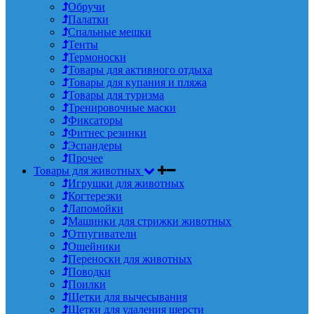
Обручи
Палатки
Спальные мешки
Тенты
Термоноски
Товары для активного отдыха
Товары для купания и пляжа
Товары для туризма
Тренировочные маски
Фиксаторы
Фитнес резинки
Эспандеры
Прочее
Товары для животных
Игрушки для животных
Когтерезки
Лапомойки
Машинки для стрижки животных
Отпугиватели
Ошейники
Переноски для животных
Поводки
Поилки
Щетки для вычесывания
Щетки для удаления шерсти