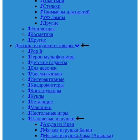
Пластыри
Стельки
Триммеры для ногтей
УФ лампы
Другие
Эпиляторы
Косметика
Другие
Детские игрушки и товары
Pop It
Герои мультфильмов
Детские гаджеты
Для девочек
Для мальчиков
Интерактивные
Квадрокоптеры
Конструкторы
Куклы
Летающие
Машинки
Настольные игры
Плюшевые игрушки
Акула из Икеи
Мягкая игрушка Банан
Мягкая игрушка Лама (Альпака)