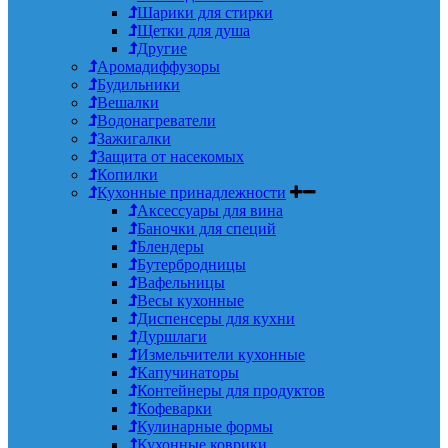
Шарики для стирки
Щетки для душа
Другие
Аромадиффузоры
Будильники
Вешалки
Водонагреватели
Зажигалки
Защита от насекомых
Копилки
Кухонные принадлежности
Аксессуары для вина
Баночки для специй
Блендеры
Бутербродницы
Вафельницы
Весы кухонные
Диспенсеры для кухни
Дуршлаги
Измельчители кухонные
Капучинаторы
Контейнеры для продуктов
Кофеварки
Кулинарные формы
Кухонные коврики