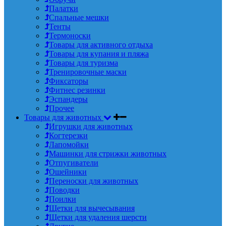
Палатки
Спальные мешки
Тенты
Термоноски
Товары для активного отдыха
Товары для купания и пляжа
Товары для туризма
Тренировочные маски
Фиксаторы
Фитнес резинки
Эспандеры
Прочее
Товары для животных
Игрушки для животных
Когтерезки
Лапомойки
Машинки для стрижки животных
Отпугиватели
Ошейники
Переноски для животных
Поводки
Поилки
Щетки для вычесывания
Щетки для удаления шерсти