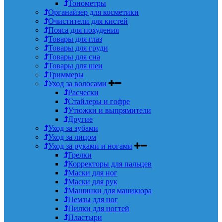
Тонометры
Органайзер для косметики
Очистители для кистей
Пояса для похудения
Товары для глаз
Товары для груди
Товары для сна
Товары для шеи
Триммеры
Уход за волосами
Расчески
Стайлеры и гофре
Утюжки и выпрямители
Другие
Уход за зубами
Уход за лицом
Уход за руками и ногами
Грелки
Корректоры для пальцев
Маски для ног
Маски для рук
Машинки для маникюра
Пемзы для ног
Пилки для ногтей
Пластыри