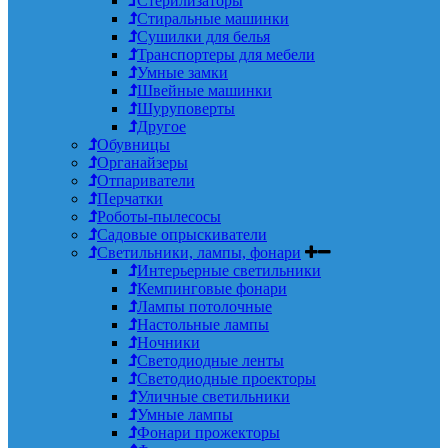
Стерилизаторы
Стиральные машинки
Сушилки для белья
Транспортеры для мебели
Умные замки
Швейные машинки
Шуруповерты
Другое
Обувницы
Органайзеры
Отпариватели
Перчатки
Роботы-пылесосы
Садовые опрыскиватели
Светильники, лампы, фонари
Интерьерные светильники
Кемпинговые фонари
Лампы потолочные
Настольные лампы
Ночники
Светодиодные ленты
Светодиодные проекторы
Уличные светильники
Умные лампы
Фонари прожекторы