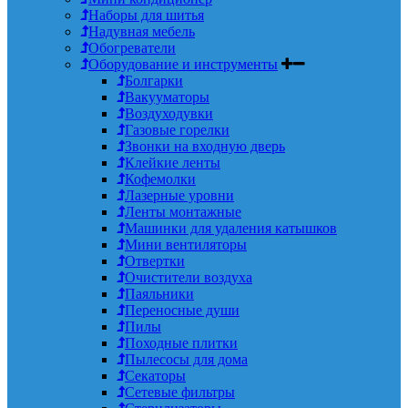
Наборы для шитья
Надувная мебель
Обогреватели
Оборудование и инструменты
Болгарки
Вакууматоры
Воздуходувки
Газовые горелки
Звонки на входную дверь
Клейкие ленты
Кофемолки
Лазерные уровни
Ленты монтажные
Машинки для удаления катышков
Мини вентиляторы
Отвертки
Очистители воздуха
Паяльники
Переносные души
Пилы
Походные плитки
Пылесосы для дома
Секаторы
Сетевые фильтры