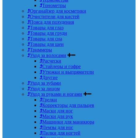
Тонометры
Органайзер для косметики
Очистители для кистей
Пояса для похудения
Товары для глаз
Товары для груди
Товары для сна
Товары для шеи
Триммеры
Уход за волосами
Расчески
Стайлеры и гофре
Утюжки и выпрямители
Другие
Уход за зубами
Уход за лицом
Уход за руками и ногами
Грелки
Корректоры для пальцев
Маски для ног
Маски для рук
Машинки для маникюра
Пемзы для ног
Пилки для ногтей