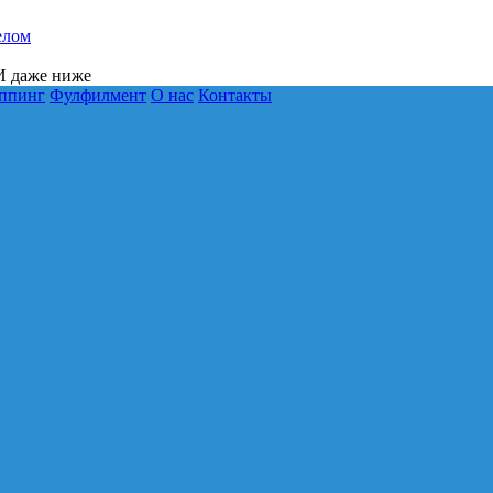
елом
 даже ниже
ппинг
Фулфилмент
О нас
Контакты