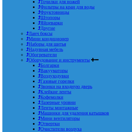
Точилки для ножей
Фильтры на кран для воды
Фруктовницы
Штопоры
Яйцеварки
Другие
Ланч боксы
Мини кондиционер
Наборы для шитья
Надувная мебель
Обогреватели
Оборудование и инструменты
Болгарки
Вакууматоры
Воздуходувки
Газовые горелки
Звонки на входную дверь
Клейкие ленты
Кофемолки
Лазерные уровни
Ленты монтажные
Машинки для удаления катышков
Мини вентиляторы
Отвертки
Очистители воздуха