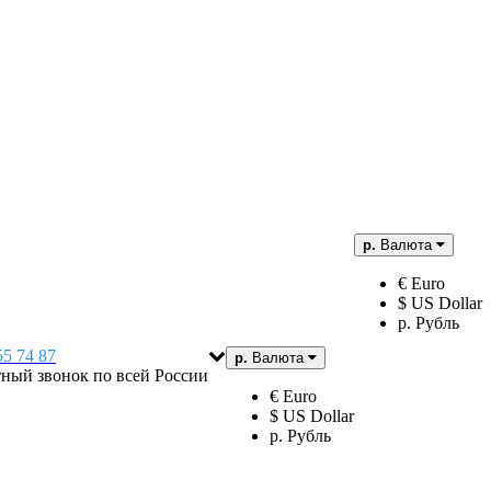
р.
Валюта
€ Euro
$ US Dollar
р. Рубль
55 74 87
р.
Валюта
тный звонок по всей России
€ Euro
$ US Dollar
р. Рубль