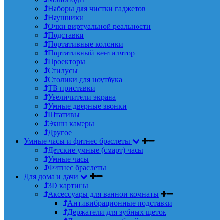
Наборы для чистки гаджетов
Наушники
Очки виртуальной реальности
Подставки
Портативные колонки
Портативный вентилятор
Проекторы
Стилусы
Столики для ноутбука
ТВ приставки
Увеличители экрана
Умные дверные звонки
Штативы
Экшн камеры
Другое
Умные часы и фитнес браслеты
Детские умные (смарт) часы
Умные часы
Фитнес браслеты
Для дома и дачи
3D картины
Аксессуары для ванной комнаты
Антивибрационные подставки
Держатели для зубных щеток