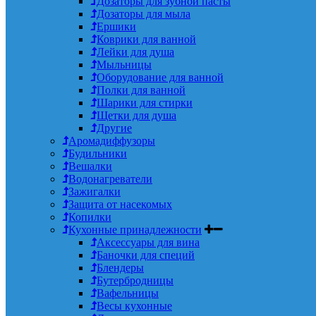
Дозаторы для зубной пасты
Дозаторы для мыла
Ершики
Коврики для ванной
Лейки для душа
Мыльницы
Оборудование для ванной
Полки для ванной
Шарики для стирки
Щетки для душа
Другие
Аромадиффузоры
Будильники
Вешалки
Водонагреватели
Зажигалки
Защита от насекомых
Копилки
Кухонные принадлежности
Аксессуары для вина
Баночки для специй
Блендеры
Бутербродницы
Вафельницы
Весы кухонные