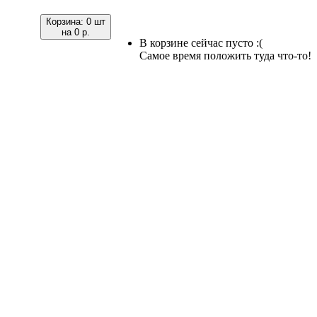
Корзина:
0 шт
на
0 р.
В корзине сейчас пусто :(
Самое время положить туда что-то!