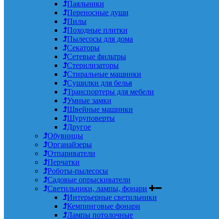
Паяльники
Переносные души
Пилы
Походные плитки
Пылесосы для дома
Секаторы
Сетевые фильтры
Стерилизаторы
Стиральные машинки
Сушилки для белья
Транспортеры для мебели
Умные замки
Швейные машинки
Шуруповерты
Другое
Обувницы
Органайзеры
Отпариватели
Перчатки
Роботы-пылесосы
Садовые опрыскиватели
Светильники, лампы, фонари
Интерьерные светильники
Кемпинговые фонари
Лампы потолочные