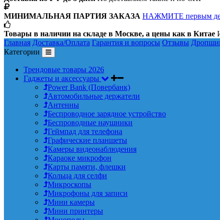
МИНИМАЛЬНАЯ ПАРТИЯ ЗАКАЗА
НАЖМИТЕ первым д
Товары в наличии на складе в Москве, а цены как в Китае
И
Главная
Доставка/Оплата
Гарантия и вопросы
Отзывы
Дропши
Категории
Трендовые товары 2026
Гаджеты и аксессуары
Power Bank (Повербанк)
Автомобильные держатели
Антенны
Беспроводное зарядное устройство
Беспроводные наушники
Геймпад для телефона
Графические планшеты
Камеры видеонаблюдения
Караоке микрофон
Карты памяти, флешки
Кольца для селфи
Микроскопы
Микрофоны для записи
Мини камеры
Мини принтеры
Моноподы