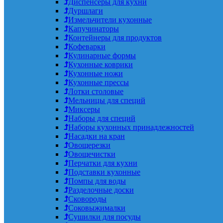
Диспенсеры для кухни
Дуршлаги
Измельчители кухонные
Капучинаторы
Контейнеры для продуктов
Кофеварки
Кулинарные формы
Кухонные коврики
Кухонные ножи
Кухонные прессы
Лотки столовые
Мельницы для специй
Миксеры
Наборы для специй
Наборы кухонных принадлежностей
Насадки на кран
Овощерезки
Овощечистки
Перчатки для кухни
Подставки кухонные
Помпы для воды
Разделочные доски
Сковороды
Соковыжималки
Сушилки для посуды