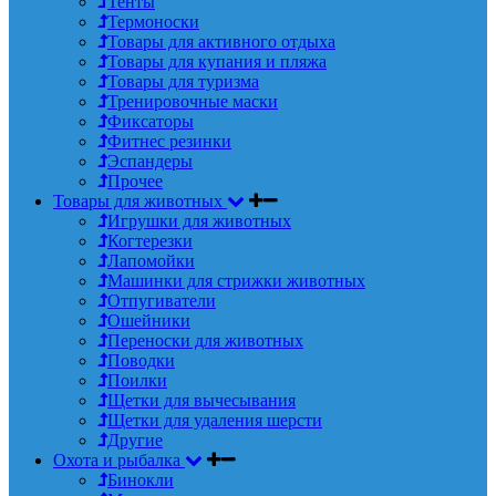
Тенты
Термоноски
Товары для активного отдыха
Товары для купания и пляжа
Товары для туризма
Тренировочные маски
Фиксаторы
Фитнес резинки
Эспандеры
Прочее
Товары для животных
Игрушки для животных
Когтерезки
Лапомойки
Машинки для стрижки животных
Отпугиватели
Ошейники
Переноски для животных
Поводки
Поилки
Щетки для вычесывания
Щетки для удаления шерсти
Другие
Охота и рыбалка
Бинокли