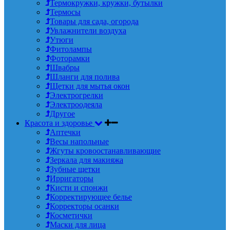
Термокружки, кружки, бутылки
Термосы
Товары для сада, огорода
Увлажнители воздуха
Утюги
Фитолампы
Фоторамки
Швабры
Шланги для полива
Щетки для мытья окон
Электрогрелки
Электроодеяла
Другое
Красота и здоровье
Аптечки
Весы напольные
Жгуты кровоостанавливающие
Зеркала для макияжа
Зубные щетки
Ирригаторы
Кисти и спонжи
Корректирующее белье
Корректоры осанки
Косметички
Маски для лица