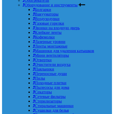
Обогреватели
Оборудование и инструменты
Болгарки
Вакууматоры
Воздуходувки
Газовые горелки
Звонки на входную дверь
Клейкие ленты
Кофемолки
Лазерные уровни
Ленты монтажные
Машинки для удаления катышков
Мини вентиляторы
Отвертки
Очистители воздуха
Паяльники
Переносные души
Пилы
Походные плитки
Пылесосы для дома
Секаторы
Сетевые фильтры
Стерилизаторы
Стиральные машинки
Сушилки для белья