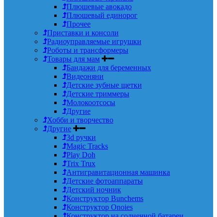
Плюшевые авокадо
Плюшевый единорог
Прочее
Приставки и консоли
Радиоуправляемые игрушки
Роботы и трансформеры
Товары для мам
Бандажи для беременных
Видеоняни
Детские зубные щетки
Детские триммеры
Молокоотсосы
Другие
Хобби и творчество
Другие
3d ручки
Magic Tracks
Play Doh
Trix Trux
Антигравитационная машинка
Детские фотоаппараты
Детский ночник
Конструктор Bunchems
Конструктор Onoies
Конструктор на солнечной батареи