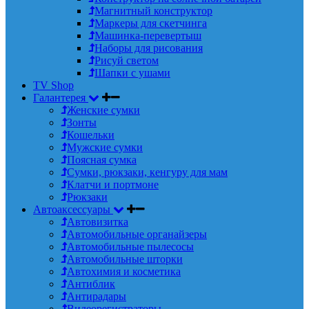
Магнитный конструктор
Маркеры для скетчинга
Машинка-перевертыш
Наборы для рисования
Рисуй светом
Шапки с ушами
TV Shop
Галантерея
Женские сумки
Зонты
Кошельки
Мужские сумки
Поясная сумка
Сумки, рюкзаки, кенгуру для мам
Клатчи и портмоне
Рюкзаки
Автоаксессуары
Автовизитка
Автомобильные органайзеры
Автомобильные пылесосы
Автомобильные шторки
Автохимия и косметика
Антиблик
Антирадары
Видеорегистраторы