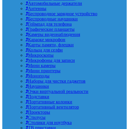
Автомобильные держатели
Антенны
Беспроводное зарядное устройство
Беспроводные наушники
Геймпад для телефона
Графические планшеты
Камеры видеонаблюдения
Караоке микрофон
Карты памяти, флешки
Кольца для селфи
Микроскопы
Микрофоны для записи
Мини камеры
Мини принтеры
Моноподы
Наборы для чистки гаджетов
Наушники
Очки виртуальной реальности
Подставки
Портативные колонки
Портативный вентилятор
Проекторы
Стилусы
Столики для ноутбука
ТВ приставки