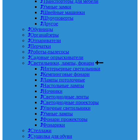
Транспортеры для мебели
Умные замки
Швейные машинки
Шуруповерты
Другое
Обувницы
Органайзеры
Отпариватели
Перчатки
Роботы-пылесосы
Садовые опрыскиватели
Светильники, лампы, фонари
Интерьерные светильники
Кемпинговые фонари
Лампы потолочные
Настольные лампы
Ночники
Светодиодные ленты
Светодиодные проекторы
Уличные светильники
Умные лампы
Фонари прожекторы
Фонарики
Стеллажи
Сушилка для обуви