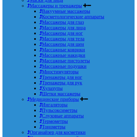
Маски для лица
Массажеры и тренажеры
Вакуумные массажеры
Косметологические аппараты
Массажеры для глаз
Массажеры для лица
Массажеры для ног
Массажеры для тела
Массажеры для шеи
Массажные коврики
Массажные накидки
Массажные пистолеты
Массажные подушки
Миостимуляторы
Тренажеры для ног
Тренажеры для рук
Хулахупы
Щетки массажеры
Медицинские приборы
Ингаляторы
Пульсоксиметры
Слуховые аппараты
Термометры
Тонометры
Органайзер для косметики