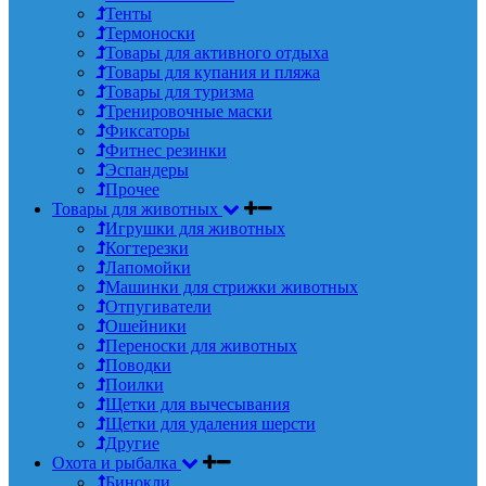
Тенты
Термоноски
Товары для активного отдыха
Товары для купания и пляжа
Товары для туризма
Тренировочные маски
Фиксаторы
Фитнес резинки
Эспандеры
Прочее
Товары для животных
Игрушки для животных
Когтерезки
Лапомойки
Машинки для стрижки животных
Отпугиватели
Ошейники
Переноски для животных
Поводки
Поилки
Щетки для вычесывания
Щетки для удаления шерсти
Другие
Охота и рыбалка
Бинокли