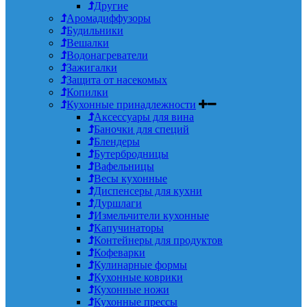
Другие
Аромадиффузоры
Будильники
Вешалки
Водонагреватели
Зажигалки
Защита от насекомых
Копилки
Кухонные принадлежности
Аксессуары для вина
Баночки для специй
Блендеры
Бутербродницы
Вафельницы
Весы кухонные
Диспенсеры для кухни
Дуршлаги
Измельчители кухонные
Капучинаторы
Контейнеры для продуктов
Кофеварки
Кулинарные формы
Кухонные коврики
Кухонные ножи
Кухонные прессы