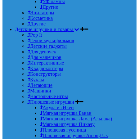
УФ лампы
Другие
Эпиляторы
Косметика
Другие
Детские игрушки и товары
Pop It
Герои мультфильмов
Детские гаджеты
Для девочек
Для мальчиков
Интерактивные
Квадрокоптеры
Конструкторы
Куклы
Летающие
Машинки
Настольные игры
Плюшевые игрушки
Акула из Икеи
Мягкая игрушка Банан
Мягкая игрушка Лама (Альпака)
Мягкая игрушка Пикачу
Плюшевая гусеница
Плюшевая игрушка Among Us