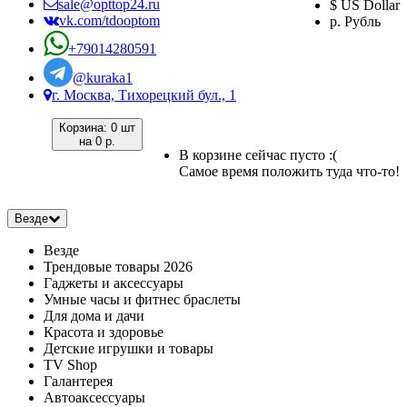
sale@opttop24.ru
$ US Dollar
vk.com/tdooptom
р. Рубль
+79014280591
@kuraka1
г. Москва, Тихорецкий бул., 1
Корзина:
0 шт
на
0 р.
В корзине сейчас пусто :(
Самое время положить туда что-то!
Везде
Везде
Трендовые товары 2026
Гаджеты и аксессуары
Умные часы и фитнес браслеты
Для дома и дачи
Красота и здоровье
Детские игрушки и товары
TV Shop
Галантерея
Автоаксессуары