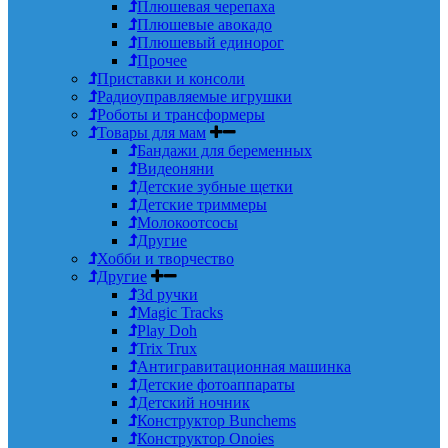
Плюшевая черепаха
Плюшевые авокадо
Плюшевый единорог
Прочее
Приставки и консоли
Радиоуправляемые игрушки
Роботы и трансформеры
Товары для мам
Бандажи для беременных
Видеоняни
Детские зубные щетки
Детские триммеры
Молокоотсосы
Другие
Хобби и творчество
Другие
3d ручки
Magic Tracks
Play Doh
Trix Trux
Антигравитационная машинка
Детские фотоаппараты
Детский ночник
Конструктор Bunchems
Конструктор Onoies