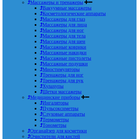
Массажеры и тренажеры
Вакуумные массажеры
Косметологические аппараты
Массажеры для глаз
Массажеры для лица
Массажеры для ног
Массажеры для тела
Массажеры для шеи
Массажные коврики
Массажные накидки
Массажные пистолеты
Массажные подушки
Миостимуляторы
Тренажеры для ног
Тренажеры для рук
Хулахупы
Щетки массажеры
Медицинские приборы
Ингаляторы
Пульсоксиметры
Слуховые аппараты
Термометры
Тонометры
Органайзер для косметики
Очистители для кистей