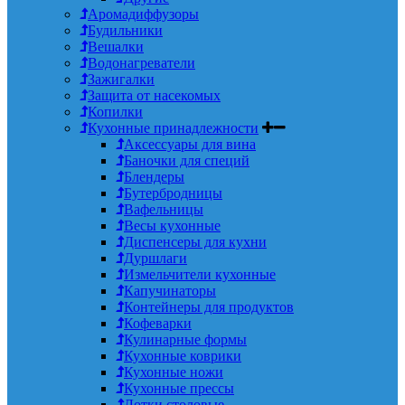
Аромадиффузоры
Будильники
Вешалки
Водонагреватели
Зажигалки
Защита от насекомых
Копилки
Кухонные принадлежности
Аксессуары для вина
Баночки для специй
Блендеры
Бутербродницы
Вафельницы
Весы кухонные
Диспенсеры для кухни
Дуршлаги
Измельчители кухонные
Капучинаторы
Контейнеры для продуктов
Кофеварки
Кулинарные формы
Кухонные коврики
Кухонные ножи
Кухонные прессы
Лотки столовые