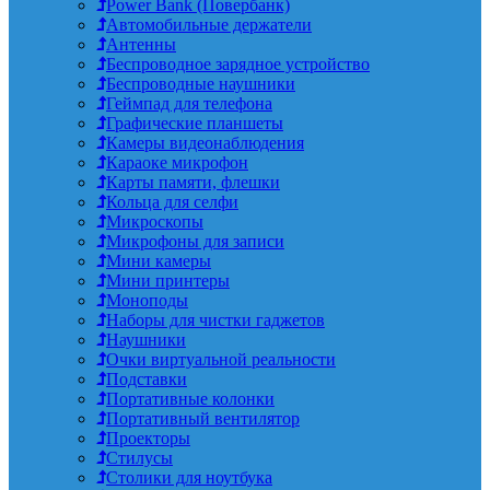
Power Bank (Повербанк)
Автомобильные держатели
Антенны
Беспроводное зарядное устройство
Беспроводные наушники
Геймпад для телефона
Графические планшеты
Камеры видеонаблюдения
Караоке микрофон
Карты памяти, флешки
Кольца для селфи
Микроскопы
Микрофоны для записи
Мини камеры
Мини принтеры
Моноподы
Наборы для чистки гаджетов
Наушники
Очки виртуальной реальности
Подставки
Портативные колонки
Портативный вентилятор
Проекторы
Стилусы
Столики для ноутбука