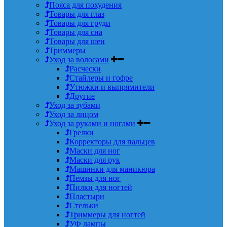
Пояса для похудения
Товары для глаз
Товары для груди
Товары для сна
Товары для шеи
Триммеры
Уход за волосами
Расчески
Стайлеры и гофре
Утюжки и выпрямители
Другие
Уход за зубами
Уход за лицом
Уход за руками и ногами
Грелки
Корректоры для пальцев
Маски для ног
Маски для рук
Машинки для маникюра
Пемзы для ног
Пилки для ногтей
Пластыри
Стельки
Триммеры для ногтей
УФ лампы