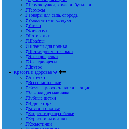
Термокружки, кружки, бутылки
Термосы
Товары для сада, огорода
Увлажнители воздуха
Утюги
Фитолампы
Фоторамки
Швабры
Шланги для полива
Щетки для мытья окон
Электрогрелки
Электроодеяла
Другое
Красота и здоровье
Аптечки
Весы напольные
Жгуты кровоостанавливающие
Зеркала для макияжа
Зубные щетки
Ирригаторы
Кисти и спонжи
Корректирующее белье
Корректоры осанки
Косметички