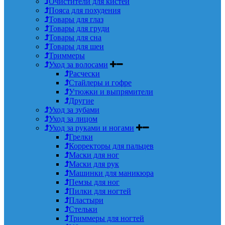
Очистители для кистей
Пояса для похудения
Товары для глаз
Товары для груди
Товары для сна
Товары для шеи
Триммеры
Уход за волосами
Расчески
Стайлеры и гофре
Утюжки и выпрямители
Другие
Уход за зубами
Уход за лицом
Уход за руками и ногами
Грелки
Корректоры для пальцев
Маски для ног
Маски для рук
Машинки для маникюра
Пемзы для ног
Пилки для ногтей
Пластыри
Стельки
Триммеры для ногтей