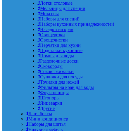
Лотки столовые
Мельницы для специй
Миксеры
Наборы для специй
Наборы кухонных принадлежностей
Насадки на кран
Овощерезки
Овощечистки
Перчатки для кухни
Подставки кухонные
Помпы для воды
Разделочные доски
Сковороды
Соковыжималки
Сушилки для посуды
Точилки для ножей
Фильтры на кран для воды
Фруктовницы
Штопоры
Яйцеварки
Другие
Ланч боксы
Мини кондиционер
Наборы для шитья
Надувная мебель