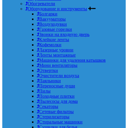
Обогреватели
Оборудование и инструменты
Болгарки
Вакууматоры
Воздуходувки
Газовые горелки
Звонки на входную дверь
Клейкие ленты
Кофемолки
Лазерные уровни
Ленты монтажные
Машинки для удаления катышков
Мини вентиляторы
Отвертки
Очистители воздуха
Паяльники
Переносные души
Пилы
Походные плитки
Пылесосы для дома
Секаторы
Сетевые фильтры
Стерилизаторы
Стиральные машинки
Сушилки для белья