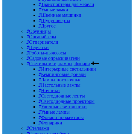
Транспортеры для мебели
Умные замки
Швейные машинки
Шуруповерты
Другое
Обувницы
Органайзеры
Отпариватели
Перчатки
Роботы-пылесосы
Садовые опрыскиватели
Светильники, лампы, фонари
Интерьерные светильники
Кемпинговые фонари
Лампы потолочные
Настольные лампы
Ночники
Светодиодные ленты
Светодиодные проекторы
Уличные светильники
Умные лампы
Фонари прожекторы
Фонарики
Стеллажи
Сушилка для обуви