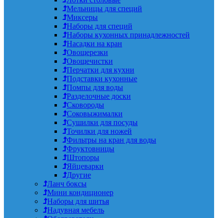
Мельницы для специй
Миксеры
Наборы для специй
Наборы кухонных принадлежностей
Насадки на кран
Овощерезки
Овощечистки
Перчатки для кухни
Подставки кухонные
Помпы для воды
Разделочные доски
Сковороды
Соковыжималки
Сушилки для посуды
Точилки для ножей
Фильтры на кран для воды
Фруктовницы
Штопоры
Яйцеварки
Другие
Ланч боксы
Мини кондиционер
Наборы для шитья
Надувная мебель