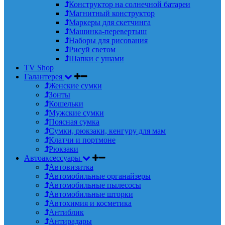
Конструктор на солнечной батареи
Магнитный конструктор
Маркеры для скетчинга
Машинка-перевертыш
Наборы для рисования
Рисуй светом
Шапки с ушами
TV Shop
Галантерея
Женские сумки
Зонты
Кошельки
Мужские сумки
Поясная сумка
Сумки, рюкзаки, кенгуру для мам
Клатчи и портмоне
Рюкзаки
Автоаксессуары
Автовизитка
Автомобильные органайзеры
Автомобильные пылесосы
Автомобильные шторки
Автохимия и косметика
Антиблик
Антирадары