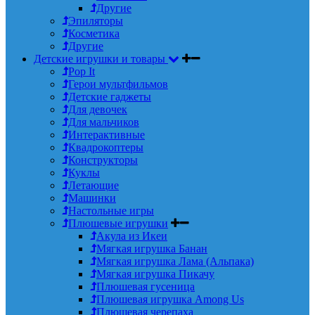
Другие
Эпиляторы
Косметика
Другие
Детские игрушки и товары
Pop It
Герои мультфильмов
Детские гаджеты
Для девочек
Для мальчиков
Интерактивные
Квадрокоптеры
Конструкторы
Куклы
Летающие
Машинки
Настольные игры
Плюшевые игрушки
Акула из Икеи
Мягкая игрушка Банан
Мягкая игрушка Лама (Альпака)
Мягкая игрушка Пикачу
Плюшевая гусеница
Плюшевая игрушка Among Us
Плюшевая черепаха