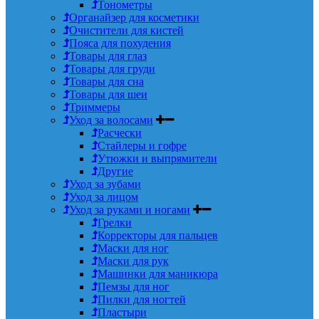
Тонометры
Органайзер для косметики
Очистители для кистей
Пояса для похудения
Товары для глаз
Товары для груди
Товары для сна
Товары для шеи
Триммеры
Уход за волосами
Расчески
Стайлеры и гофре
Утюжки и выпрямители
Другие
Уход за зубами
Уход за лицом
Уход за руками и ногами
Грелки
Корректоры для пальцев
Маски для ног
Маски для рук
Машинки для маникюра
Пемзы для ног
Пилки для ногтей
Пластыри