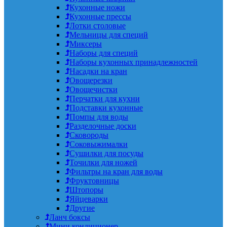
Кухонные ножи
Кухонные прессы
Лотки столовые
Мельницы для специй
Миксеры
Наборы для специй
Наборы кухонных принадлежностей
Насадки на кран
Овощерезки
Овощечистки
Перчатки для кухни
Подставки кухонные
Помпы для воды
Разделочные доски
Сковороды
Соковыжималки
Сушилки для посуды
Точилки для ножей
Фильтры на кран для воды
Фруктовницы
Штопоры
Яйцеварки
Другие
Ланч боксы
Мини кондиционер