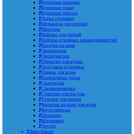
Кухонные коврики
Кухонные ножи
Кухонные прессы
Лотки столовые
Мельницы для специй
Миксеры
Наборы для специй
Наборы кухонных принадлежностей
Насадки на кран
Овощерезки
Овощечистки
Перчатки для кухни
Подставки кухонные
Помпы для воды
Разделочные доски
Сковороды
Соковыжималки
Сушилки для посуды
Точилки для ножей
Фильтры на кран для воды
Фруктовницы
Штопоры
Яйцеварки
Другие
Ланч боксы