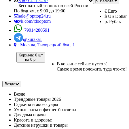
8 800
555 74 87
р.
Валюта
Бесплатный звонок по всей России
По будням, с 9:00 до 19:00
€ Euro
sale@opttop24.ru
$ US Dollar
vk.com/tdooptom
р. Рубль
+79014280591
@kuraka1
г. Москва, Тихорецкий бул., 1
Корзина:
0 шт
на
0 р.
В корзине сейчас пусто :(
Самое время положить туда что-то!
Везде
Везде
Трендовые товары 2026
Гаджеты и аксессуары
Умные часы и фитнес браслеты
Для дома и дачи
Красота и здоровье
Детские игрушки и товары