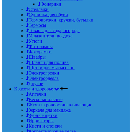
Фонарики
Стеллажи
Сушилка для обуви
Термокружки, кружки, бутылки
Термосы
Товары для сада, огорода
Увлажнители воздуха
Утюги
Фитолампы
Фоторамки
Швабры
Шланги для полива
Щетки для мытья окон
Электрогрелки
Электроодеяла
Другое
Красота и здоровье
Аптечки
Весы напольные
Жгуты кровоостанавливающие
Зеркала для макияжа
Зубные щетки
Ирригаторы
Кисти и спонжи
Корректирующее белье