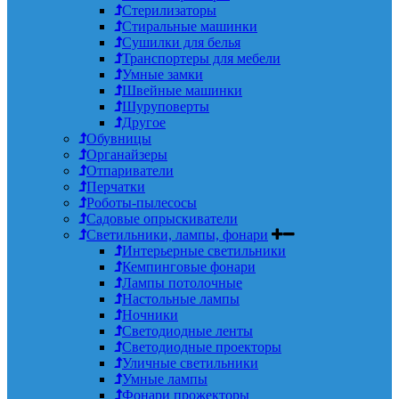
Стерилизаторы
Стиральные машинки
Сушилки для белья
Транспортеры для мебели
Умные замки
Швейные машинки
Шуруповерты
Другое
Обувницы
Органайзеры
Отпариватели
Перчатки
Роботы-пылесосы
Садовые опрыскиватели
Светильники, лампы, фонари
Интерьерные светильники
Кемпинговые фонари
Лампы потолочные
Настольные лампы
Ночники
Светодиодные ленты
Светодиодные проекторы
Уличные светильники
Умные лампы
Фонари прожекторы