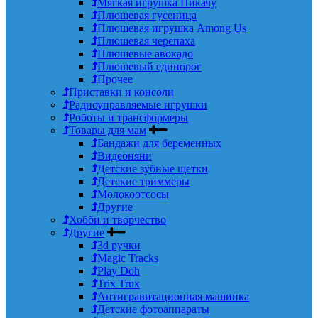
Мягкая игрушка Пикачу
Плюшевая гусеница
Плюшевая игрушка Among Us
Плюшевая черепаха
Плюшевые авокадо
Плюшевый единорог
Прочее
Приставки и консоли
Радиоуправляемые игрушки
Роботы и трансформеры
Товары для мам
Бандажи для беременных
Видеоняни
Детские зубные щетки
Детские триммеры
Молокоотсосы
Другие
Хобби и творчество
Другие
3d ручки
Magic Tracks
Play Doh
Trix Trux
Антигравитационная машинка
Детские фотоаппараты