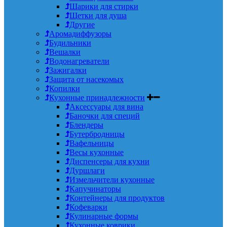
Шарики для стирки
Щетки для душа
Другие
Аромадиффузоры
Будильники
Вешалки
Водонагреватели
Зажигалки
Защита от насекомых
Копилки
Кухонные принадлежности
Аксессуары для вина
Баночки для специй
Блендеры
Бутербродницы
Вафельницы
Весы кухонные
Диспенсеры для кухни
Дуршлаги
Измельчители кухонные
Капучинаторы
Контейнеры для продуктов
Кофеварки
Кулинарные формы
Кухонные коврики