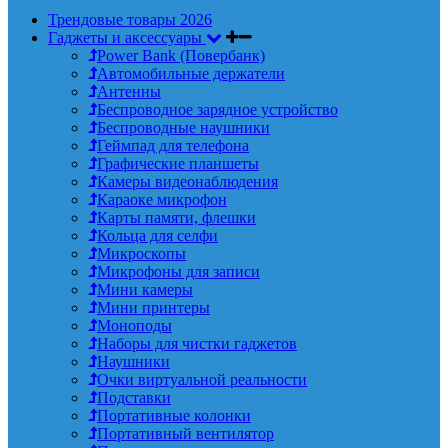
Трендовые товары 2026
Гаджеты и аксессуары
Power Bank (Повербанк)
Автомобильные держатели
Антенны
Беспроводное зарядное устройство
Беспроводные наушники
Геймпад для телефона
Графические планшеты
Камеры видеонаблюдения
Караоке микрофон
Карты памяти, флешки
Кольца для селфи
Микроскопы
Микрофоны для записи
Мини камеры
Мини принтеры
Моноподы
Наборы для чистки гаджетов
Наушники
Очки виртуальной реальности
Подставки
Портативные колонки
Портативный вентилятор