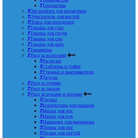
Тонометры
Органайзер для косметики
Очистители для кистей
Пояса для похудения
Товары для глаз
Товары для груди
Товары для сна
Товары для шеи
Триммеры
Уход за волосами
Расчески
Стайлеры и гофре
Утюжки и выпрямители
Другие
Уход за зубами
Уход за лицом
Уход за руками и ногами
Грелки
Корректоры для пальцев
Маски для ног
Маски для рук
Машинки для маникюра
Пемзы для ног
Пилки для ногтей