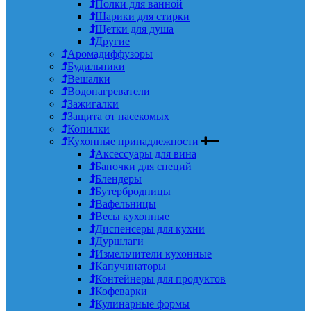
Полки для ванной
Шарики для стирки
Щетки для душа
Другие
Аромадиффузоры
Будильники
Вешалки
Водонагреватели
Зажигалки
Защита от насекомых
Копилки
Кухонные принадлежности
Аксессуары для вина
Баночки для специй
Блендеры
Бутербродницы
Вафельницы
Весы кухонные
Диспенсеры для кухни
Дуршлаги
Измельчители кухонные
Капучинаторы
Контейнеры для продуктов
Кофеварки
Кулинарные формы