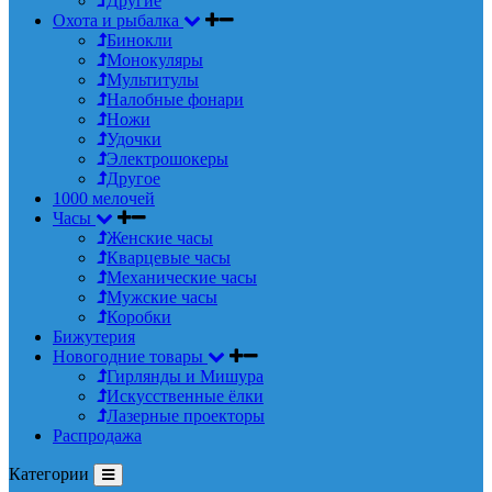
Другие
Охота и рыбалка
Бинокли
Монокуляры
Мультитулы
Налобные фонари
Ножи
Удочки
Электрошокеры
Другое
1000 мелочей
Часы
Женские часы
Кварцевые часы
Механические часы
Мужские часы
Коробки
Бижутерия
Новогодние товары
Гирлянды и Мишура
Искусственные ёлки
Лазерные проекторы
Распродажа
Категории