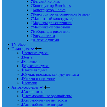
Детский ночник
Конструктор Bunchems
Конструктор Onoies
Конструктор на солнечной батареи
Магнитный конструктор
Маркеры для скетчинга
Машинка-перевертыш
Наборы для рисования
Рисуй светом
Шапки с ушами
TV Shop
Галантерея
Женские сумки
Зонты
Кошельки
Мужские сумки
Поясная сумка
Сумки, рюкзаки, кенгуру для мам
Клатчи и портмоне
Рюкзаки
Автоаксессуары
Автовизитка
Автомобильные органайзеры
Автомобильные пылесосы
Автомобильные шторки