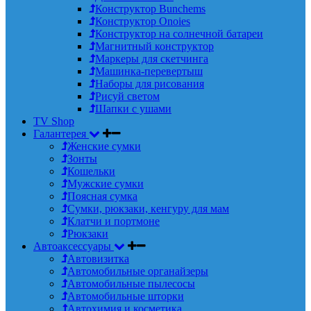
Конструктор Bunchems
Конструктор Onoies
Конструктор на солнечной батареи
Магнитный конструктор
Маркеры для скетчинга
Машинка-перевертыш
Наборы для рисования
Рисуй светом
Шапки с ушами
TV Shop
Галантерея
Женские сумки
Зонты
Кошельки
Мужские сумки
Поясная сумка
Сумки, рюкзаки, кенгуру для мам
Клатчи и портмоне
Рюкзаки
Автоаксессуары
Автовизитка
Автомобильные органайзеры
Автомобильные пылесосы
Автомобильные шторки
Автохимия и косметика