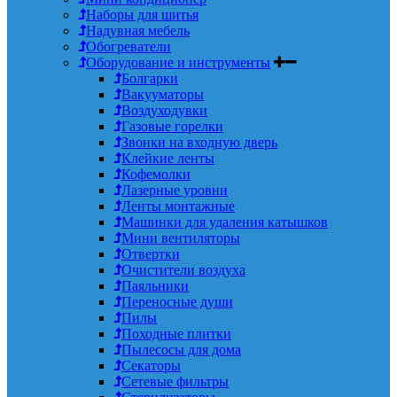
Наборы для шитья
Надувная мебель
Обогреватели
Оборудование и инструменты
Болгарки
Вакууматоры
Воздуходувки
Газовые горелки
Звонки на входную дверь
Клейкие ленты
Кофемолки
Лазерные уровни
Ленты монтажные
Машинки для удаления катышков
Мини вентиляторы
Отвертки
Очистители воздуха
Паяльники
Переносные души
Пилы
Походные плитки
Пылесосы для дома
Секаторы
Сетевые фильтры