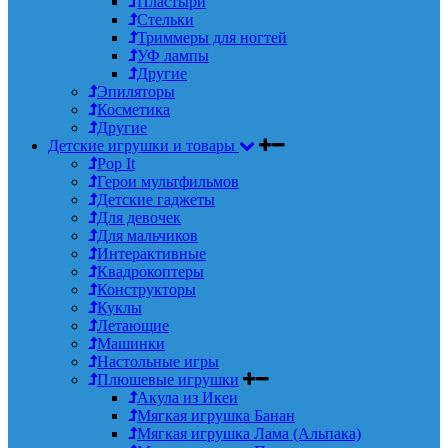
Пластыри
Стельки
Триммеры для ногтей
УФ лампы
Другие
Эпиляторы
Косметика
Другие
Детские игрушки и товары
Pop It
Герои мультфильмов
Детские гаджеты
Для девочек
Для мальчиков
Интерактивные
Квадрокоптеры
Конструкторы
Куклы
Летающие
Машинки
Настольные игры
Плюшевые игрушки
Акула из Икеи
Мягкая игрушка Банан
Мягкая игрушка Лама (Альпака)