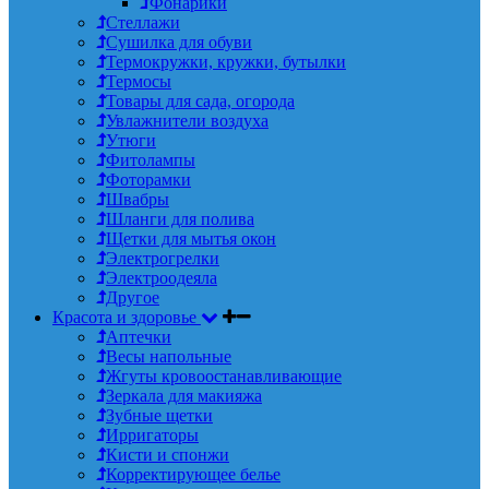
Фонарики
Стеллажи
Сушилка для обуви
Термокружки, кружки, бутылки
Термосы
Товары для сада, огорода
Увлажнители воздуха
Утюги
Фитолампы
Фоторамки
Швабры
Шланги для полива
Щетки для мытья окон
Электрогрелки
Электроодеяла
Другое
Красота и здоровье
Аптечки
Весы напольные
Жгуты кровоостанавливающие
Зеркала для макияжа
Зубные щетки
Ирригаторы
Кисти и спонжи
Корректирующее белье