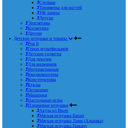
Стельки
Триммеры для ногтей
УФ лампы
Другие
Эпиляторы
Косметика
Другие
Детские игрушки и товары
Pop It
Герои мультфильмов
Детские гаджеты
Для девочек
Для мальчиков
Интерактивные
Квадрокоптеры
Конструкторы
Куклы
Летающие
Машинки
Настольные игры
Плюшевые игрушки
Акула из Икеи
Мягкая игрушка Банан
Мягкая игрушка Лама (Альпака)
Мягкая игрушка Пикачу