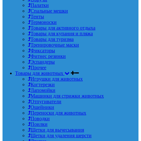
Палатки
Спальные мешки
Тенты
Термоноски
Товары для активного отдыха
Товары для купания и пляжа
Товары для туризма
Тренировочные маски
Фиксаторы
Фитнес резинки
Эспандеры
Прочее
Товары для животных
Игрушки для животных
Когтерезки
Лапомойки
Машинки для стрижки животных
Отпугиватели
Ошейники
Переноски для животных
Поводки
Поилки
Щетки для вычесывания
Щетки для удаления шерсти