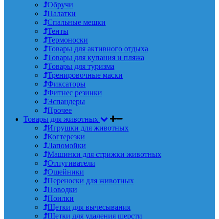
Обручи
Палатки
Спальные мешки
Тенты
Термоноски
Товары для активного отдыха
Товары для купания и пляжа
Товары для туризма
Тренировочные маски
Фиксаторы
Фитнес резинки
Эспандеры
Прочее
Товары для животных
Игрушки для животных
Когтерезки
Лапомойки
Машинки для стрижки животных
Отпугиватели
Ошейники
Переноски для животных
Поводки
Поилки
Щетки для вычесывания
Щетки для удаления шерсти