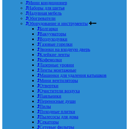
Мини кондиционер
Наборы для шитья
Надувная мебель
Обогреватели
Оборудование и инструменты
Болгарки
Вакууматоры
Воздуходувки
Газовые горелки
Звонки на входную дверь
Клейкие ленты
Кофемолки
Лазерные уровни
Ленты монтажные
Машинки для удаления катышков
Мини вентиляторы
Отвертки
Очистители воздуха
Паяльники
Переносные души
Пилы
Походные плитки
Пылесосы для дома
Секаторы
Сетевые фильтры