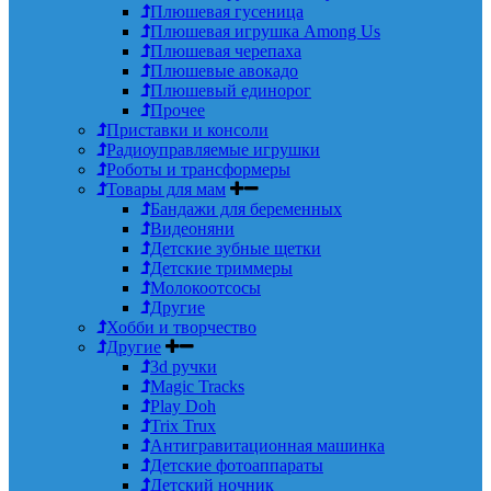
Плюшевая гусеница
Плюшевая игрушка Among Us
Плюшевая черепаха
Плюшевые авокадо
Плюшевый единорог
Прочее
Приставки и консоли
Радиоуправляемые игрушки
Роботы и трансформеры
Товары для мам
Бандажи для беременных
Видеоняни
Детские зубные щетки
Детские триммеры
Молокоотсосы
Другие
Хобби и творчество
Другие
3d ручки
Magic Tracks
Play Doh
Trix Trux
Антигравитационная машинка
Детские фотоаппараты
Детский ночник