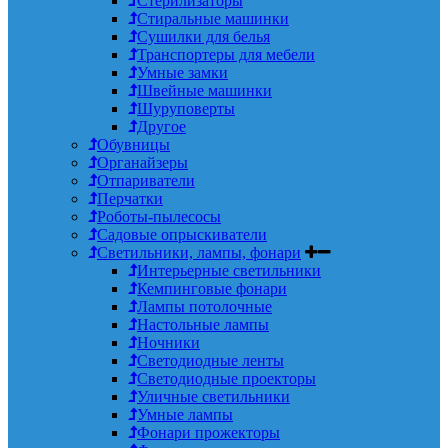
Стерилизаторы
Стиральные машинки
Сушилки для белья
Транспортеры для мебели
Умные замки
Швейные машинки
Шуруповерты
Другое
Обувницы
Органайзеры
Отпариватели
Перчатки
Роботы-пылесосы
Садовые опрыскиватели
Светильники, лампы, фонари
Интерьерные светильники
Кемпинговые фонари
Лампы потолочные
Настольные лампы
Ночники
Светодиодные ленты
Светодиодные проекторы
Уличные светильники
Умные лампы
Фонари прожекторы