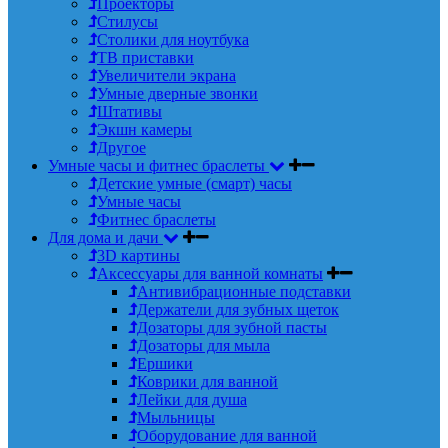
Проекторы
Стилусы
Столики для ноутбука
ТВ приставки
Увеличители экрана
Умные дверные звонки
Штативы
Экшн камеры
Другое
Умные часы и фитнес браслеты
Детские умные (смарт) часы
Умные часы
Фитнес браслеты
Для дома и дачи
3D картины
Аксессуары для ванной комнаты
Антивибрационные подставки
Держатели для зубных щеток
Дозаторы для зубной пасты
Дозаторы для мыла
Ершики
Коврики для ванной
Лейки для душа
Мыльницы
Оборудование для ванной