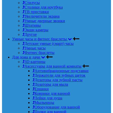
Стилусы
Столики для ноутбука
ТВ приставки
Увеличители экрана
Умные дверные звонки
Штативы
Экшн камеры
Другое
Умные часы и фитнес браслеты
Детские умные (смарт) часы
Умные часы
Фитнес браслеты
Для дома и дачи
3D картины
Аксессуары для ванной комнаты
Антивибрационные подставки
Держатели для зубных щеток
Дозаторы для зубной пасты
Дозаторы для мыла
Ершики
Коврики для ванной
Лейки для душа
Мыльницы
Оборудование для ванной
Полки для ванной