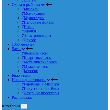
Другие
Охота и рыбалка
Бинокли
Монокуляры
Мультитулы
Налобные фонари
Ножи
Удочки
Электрошокеры
Другое
1000 мелочей
Часы
Женские часы
Кварцевые часы
Механические часы
Мужские часы
Коробки
Бижутерия
Новогодние товары
Гирлянды и Мишура
Искусственные ёлки
Лазерные проекторы
Распродажа
Категории