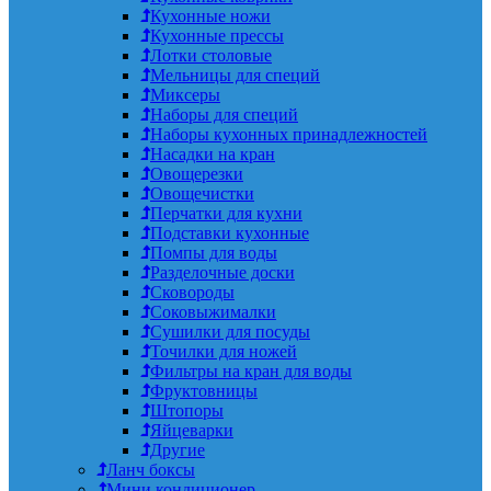
Кухонные ножи
Кухонные прессы
Лотки столовые
Мельницы для специй
Миксеры
Наборы для специй
Наборы кухонных принадлежностей
Насадки на кран
Овощерезки
Овощечистки
Перчатки для кухни
Подставки кухонные
Помпы для воды
Разделочные доски
Сковороды
Соковыжималки
Сушилки для посуды
Точилки для ножей
Фильтры на кран для воды
Фруктовницы
Штопоры
Яйцеварки
Другие
Ланч боксы
Мини кондиционер