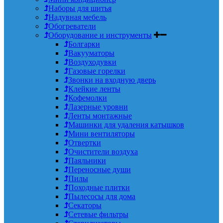
Наборы для шитья
Надувная мебель
Обогреватели
Оборудование и инструменты
Болгарки
Вакууматоры
Воздуходувки
Газовые горелки
Звонки на входную дверь
Клейкие ленты
Кофемолки
Лазерные уровни
Ленты монтажные
Машинки для удаления катышков
Мини вентиляторы
Отвертки
Очистители воздуха
Паяльники
Переносные души
Пилы
Походные плитки
Пылесосы для дома
Секаторы
Сетевые фильтры