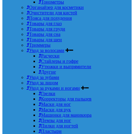
Тонометры
Органайзер для косметики
Очистители для кистей
Пояса для похудения
Товары для глаз
Товары для груди
Товары для сна
Товары для шеи
Триммеры
Уход за волосами
Расчески
Стайлеры и гофре
Утюжки и выпрямители
Другие
Уход за зубами
Уход за лицом
Уход за руками и ногами
Грелки
Корректоры для пальцев
Маски для ног
Маски для рук
Машинки для маникюра
Пемзы для ног
Пилки для ногтей
Пластыри