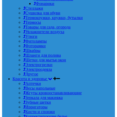
Фонарики
Стеллажи
Сушилка для обуви
Термокружки, кружки, бутылки
Термосы
Товары для сада, огорода
Увлажнители воздуха
Утюги
Фитолампы
Фоторамки
Швабры
Шланги для полива
Щетки для мытья окон
Электрогрелки
Электроодеяла
Другое
Красота и здоровье
Аптечки
Весы напольные
Жгуты кровоостанавливающие
Зеркала для макияжа
Зубные щетки
Ирригаторы
Кисти и спонжи
Корректирующее белье