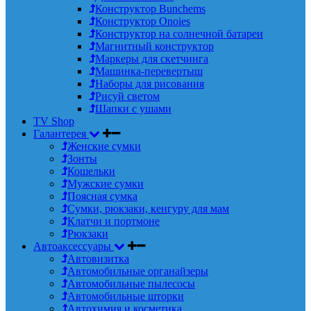
Конструктор Bunchems
Конструктор Onoies
Конструктор на солнечной батареи
Магнитный конструктор
Маркеры для скетчинга
Машинка-перевертыш
Наборы для рисования
Рисуй светом
Шапки с ушами
TV Shop
Галантерея
Женские сумки
Зонты
Кошельки
Мужские сумки
Поясная сумка
Сумки, рюкзаки, кенгуру для мам
Клатчи и портмоне
Рюкзаки
Автоаксессуары
Автовизитка
Автомобильные органайзеры
Автомобильные пылесосы
Автомобильные шторки
Автохимия и косметика