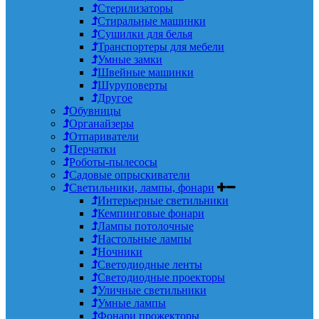
Стерилизаторы
Стиральные машинки
Сушилки для белья
Транспортеры для мебели
Умные замки
Швейные машинки
Шуруповерты
Другое
Обувницы
Органайзеры
Отпариватели
Перчатки
Роботы-пылесосы
Садовые опрыскиватели
Светильники, лампы, фонари
Интерьерные светильники
Кемпинговые фонари
Лампы потолочные
Настольные лампы
Ночники
Светодиодные ленты
Светодиодные проекторы
Уличные светильники
Умные лампы
Фонари прожекторы