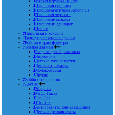
Мягкая игрушка Пикачу
Плюшевая гусеница
Плюшевая игрушка Among Us
Плюшевая черепаха
Плюшевые авокадо
Плюшевый единорог
Прочее
Приставки и консоли
Радиоуправляемые игрушки
Роботы и трансформеры
Товары для мам
Бандажи для беременных
Видеоняни
Детские зубные щетки
Детские триммеры
Молокоотсосы
Другие
Хобби и творчество
Другие
3d ручки
Magic Tracks
Play Doh
Trix Trux
Антигравитационная машинка
Детские фотоаппараты