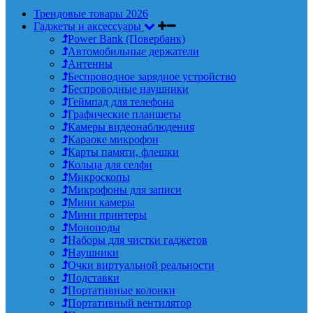
Трендовые товары 2026
Гаджеты и аксессуары
Power Bank (Повербанк)
Автомобильные держатели
Антенны
Беспроводное зарядное устройство
Беспроводные наушники
Геймпад для телефона
Графические планшеты
Камеры видеонаблюдения
Караоке микрофон
Карты памяти, флешки
Кольца для селфи
Микроскопы
Микрофоны для записи
Мини камеры
Мини принтеры
Моноподы
Наборы для чистки гаджетов
Наушники
Очки виртуальной реальности
Подставки
Портативные колонки
Портативный вентилятор