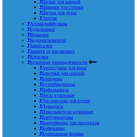
Полки для ванной
Шарики для стирки
Щетки для душа
Другие
Аромадиффузоры
Будильники
Вешалки
Водонагреватели
Зажигалки
Защита от насекомых
Копилки
Кухонные принадлежности
Аксессуары для вина
Баночки для специй
Блендеры
Бутербродницы
Вафельницы
Весы кухонные
Диспенсеры для кухни
Дуршлаги
Измельчители кухонные
Капучинаторы
Контейнеры для продуктов
Кофеварки
Кулинарные формы