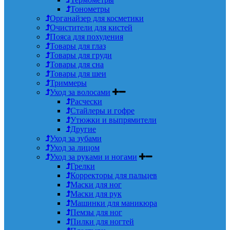
Тонометры
Органайзер для косметики
Очистители для кистей
Пояса для похудения
Товары для глаз
Товары для груди
Товары для сна
Товары для шеи
Триммеры
Уход за волосами
Расчески
Стайлеры и гофре
Утюжки и выпрямители
Другие
Уход за зубами
Уход за лицом
Уход за руками и ногами
Грелки
Корректоры для пальцев
Маски для ног
Маски для рук
Машинки для маникюра
Пемзы для ног
Пилки для ногтей