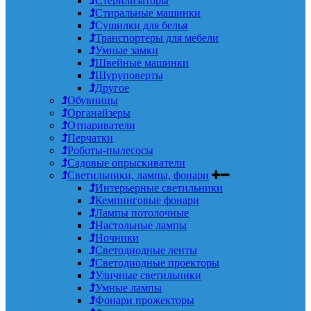
Стерилизаторы
Стиральные машинки
Сушилки для белья
Транспортеры для мебели
Умные замки
Швейные машинки
Шуруповерты
Другое
Обувницы
Органайзеры
Отпариватели
Перчатки
Роботы-пылесосы
Садовые опрыскиватели
Светильники, лампы, фонари
Интерьерные светильники
Кемпинговые фонари
Лампы потолочные
Настольные лампы
Ночники
Светодиодные ленты
Светодиодные проекторы
Уличные светильники
Умные лампы
Фонари прожекторы