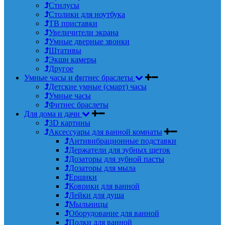
Стилусы
Столики для ноутбука
ТВ приставки
Увеличители экрана
Умные дверные звонки
Штативы
Экшн камеры
Другое
Умные часы и фитнес браслеты
Детские умные (смарт) часы
Умные часы
Фитнес браслеты
Для дома и дачи
3D картины
Аксессуары для ванной комнаты
Антивибрационные подставки
Держатели для зубных щеток
Дозаторы для зубной пасты
Дозаторы для мыла
Ершики
Коврики для ванной
Лейки для душа
Мыльницы
Оборудование для ванной
Полки для ванной