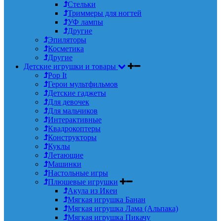
Стельки
Триммеры для ногтей
УФ лампы
Другие
Эпиляторы
Косметика
Другие
Детские игрушки и товары
Pop It
Герои мультфильмов
Детские гаджеты
Для девочек
Для мальчиков
Интерактивные
Квадрокоптеры
Конструкторы
Куклы
Летающие
Машинки
Настольные игры
Плюшевые игрушки
Акула из Икеи
Мягкая игрушка Банан
Мягкая игрушка Лама (Альпака)
Мягкая игрушка Пикачу