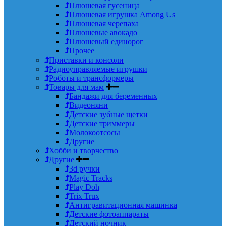
Плюшевая гусеница
Плюшевая игрушка Among Us
Плюшевая черепаха
Плюшевые авокадо
Плюшевый единорог
Прочее
Приставки и консоли
Радиоуправляемые игрушки
Роботы и трансформеры
Товары для мам
Бандажи для беременных
Видеоняни
Детские зубные щетки
Детские триммеры
Молокоотсосы
Другие
Хобби и творчество
Другие
3d ручки
Magic Tracks
Play Doh
Trix Trux
Антигравитационная машинка
Детские фотоаппараты
Детский ночник