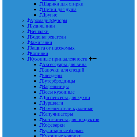
Шарики для стирки
Щетки для душа
Другие
Аромадиффузоры
Будильники
Вешалки
Водонагреватели
Зажигалки
Защита от насекомых
Копилки
Кухонные принадлежности
Аксессуары для вина
Баночки для специй
Блендеры
Бутербродницы
Вафельницы
Весы кухонные
Диспенсеры для кухни
Дуршлаги
Измельчители кухонные
Капучинаторы
Контейнеры для продуктов
Кофеварки
Кулинарные формы
Кухонные коврики