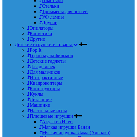
Пластыри
Стельки
Триммеры для ногтей
УФ лампы
Другие
Эпиляторы
Косметика
Другие
Детские игрушки и товары
Pop It
Герои мультфильмов
Детские гаджеты
Для девочек
Для мальчиков
Интерактивные
Квадрокоптеры
Конструкторы
Куклы
Летающие
Машинки
Настольные игры
Плюшевые игрушки
Акула из Икеи
Мягкая игрушка Банан
Мягкая игрушка Лама (Альпака)