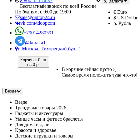
8 800
555 74 87
р.
Валюта
Бесплатный звонок по всей России
По будням, с 9:00 до 19:00
€ Euro
sale@opttop24.ru
$ US Dollar
vk.com/tdooptom
р. Рубль
+79014280591
@kuraka1
г. Москва, Тихорецкий бул., 1
Корзина:
0 шт
на
0 р.
В корзине сейчас пусто :(
Самое время положить туда что-то!
Везде
Везде
Трендовые товары 2026
Гаджеты и аксессуары
Умные часы и фитнес браслеты
Для дома и дачи
Красота и здоровье
Детские игрушки и товары