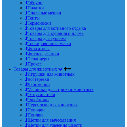
Обручи
Палатки
Спальные мешки
Тенты
Термоноски
Товары для активного отдыха
Товары для купания и пляжа
Товары для туризма
Тренировочные маски
Фиксаторы
Фитнес резинки
Эспандеры
Прочее
Товары для животных
Игрушки для животных
Когтерезки
Лапомойки
Машинки для стрижки животных
Отпугиватели
Ошейники
Переноски для животных
Поводки
Поилки
Щетки для вычесывания
Щетки для удаления шерсти