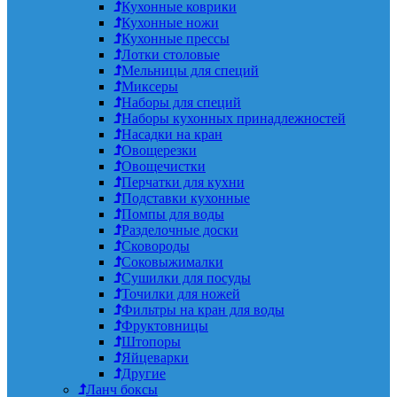
Кухонные коврики
Кухонные ножи
Кухонные прессы
Лотки столовые
Мельницы для специй
Миксеры
Наборы для специй
Наборы кухонных принадлежностей
Насадки на кран
Овощерезки
Овощечистки
Перчатки для кухни
Подставки кухонные
Помпы для воды
Разделочные доски
Сковороды
Соковыжималки
Сушилки для посуды
Точилки для ножей
Фильтры на кран для воды
Фруктовницы
Штопоры
Яйцеварки
Другие
Ланч боксы