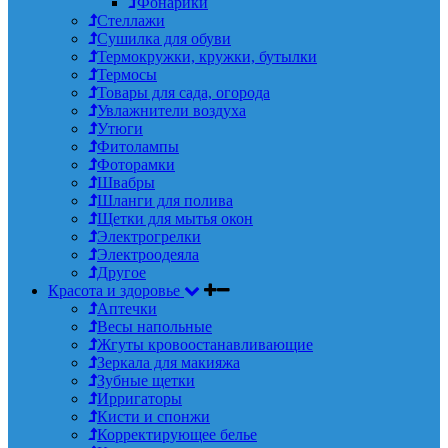
Фонарики
Стеллажи
Сушилка для обуви
Термокружки, кружки, бутылки
Термосы
Товары для сада, огорода
Увлажнители воздуха
Утюги
Фитолампы
Фоторамки
Швабры
Шланги для полива
Щетки для мытья окон
Электрогрелки
Электроодеяла
Другое
Красота и здоровье
Аптечки
Весы напольные
Жгуты кровоостанавливающие
Зеркала для макияжа
Зубные щетки
Ирригаторы
Кисти и спонжи
Корректирующее белье