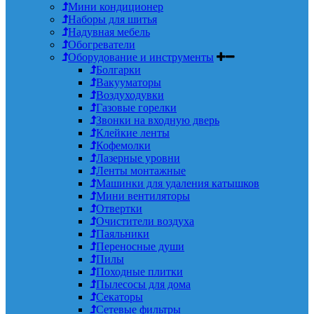
Мини кондиционер
Наборы для шитья
Надувная мебель
Обогреватели
Оборудование и инструменты
Болгарки
Вакууматоры
Воздуходувки
Газовые горелки
Звонки на входную дверь
Клейкие ленты
Кофемолки
Лазерные уровни
Ленты монтажные
Машинки для удаления катышков
Мини вентиляторы
Отвертки
Очистители воздуха
Паяльники
Переносные души
Пилы
Походные плитки
Пылесосы для дома
Секаторы
Сетевые фильтры