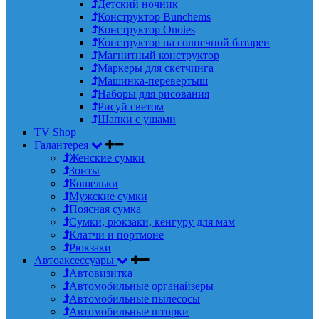
Детский ночник
Конструктор Bunchems
Конструктор Onoies
Конструктор на солнечной батареи
Магнитный конструктор
Маркеры для скетчинга
Машинка-перевертыш
Наборы для рисования
Рисуй светом
Шапки с ушами
TV Shop
Галантерея
Женские сумки
Зонты
Кошельки
Мужские сумки
Поясная сумка
Сумки, рюкзаки, кенгуру для мам
Клатчи и портмоне
Рюкзаки
Автоаксессуары
Автовизитка
Автомобильные органайзеры
Автомобильные пылесосы
Автомобильные шторки