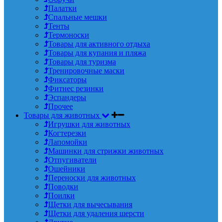
Палатки
Спальные мешки
Тенты
Термоноски
Товары для активного отдыха
Товары для купания и пляжа
Товары для туризма
Тренировочные маски
Фиксаторы
Фитнес резинки
Эспандеры
Прочее
Товары для животных
Игрушки для животных
Когтерезки
Лапомойки
Машинки для стрижки животных
Отпугиватели
Ошейники
Переноски для животных
Поводки
Поилки
Щетки для вычесывания
Щетки для удаления шерсти