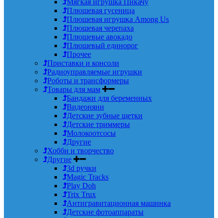
Мягкая игрушка Пикачу
Плюшевая гусеница
Плюшевая игрушка Among Us
Плюшевая черепаха
Плюшевые авокадо
Плюшевый единорог
Прочее
Приставки и консоли
Радиоуправляемые игрушки
Роботы и трансформеры
Товары для мам
Бандажи для беременных
Видеоняни
Детские зубные щетки
Детские триммеры
Молокоотсосы
Другие
Хобби и творчество
Другие
3d ручки
Magic Tracks
Play Doh
Trix Trux
Антигравитационная машинка
Детские фотоаппараты