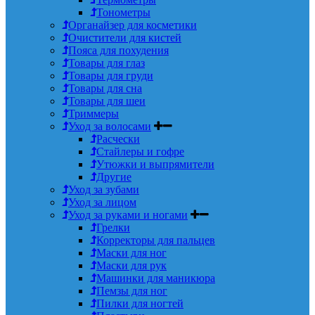
Тонометры
Органайзер для косметики
Очистители для кистей
Пояса для похудения
Товары для глаз
Товары для груди
Товары для сна
Товары для шеи
Триммеры
Уход за волосами
Расчески
Стайлеры и гофре
Утюжки и выпрямители
Другие
Уход за зубами
Уход за лицом
Уход за руками и ногами
Грелки
Корректоры для пальцев
Маски для ног
Маски для рук
Машинки для маникюра
Пемзы для ног
Пилки для ногтей