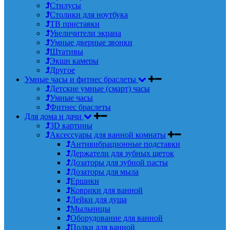
Стилусы
Столики для ноутбука
ТВ приставки
Увеличители экрана
Умные дверные звонки
Штативы
Экшн камеры
Другое
Умные часы и фитнес браслеты
Детские умные (смарт) часы
Умные часы
Фитнес браслеты
Для дома и дачи
3D картины
Аксессуары для ванной комнаты
Антивибрационные подставки
Держатели для зубных щеток
Дозаторы для зубной пасты
Дозаторы для мыла
Ершики
Коврики для ванной
Лейки для душа
Мыльницы
Оборудование для ванной
Полки для ванной