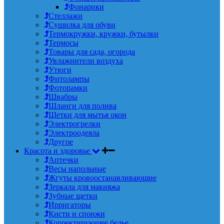
Фонарики
Стеллажи
Сушилка для обуви
Термокружки, кружки, бутылки
Термосы
Товары для сада, огорода
Увлажнители воздуха
Утюги
Фитолампы
Фоторамки
Швабры
Шланги для полива
Щетки для мытья окон
Электрогрелки
Электроодеяла
Другое
Красота и здоровье
Аптечки
Весы напольные
Жгуты кровоостанавливающие
Зеркала для макияжа
Зубные щетки
Ирригаторы
Кисти и спонжи
Корректирующее белье