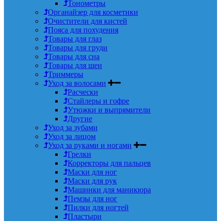
Тонометры
Органайзер для косметики
Очистители для кистей
Пояса для похудения
Товары для глаз
Товары для груди
Товары для сна
Товары для шеи
Триммеры
Уход за волосами
Расчески
Стайлеры и гофре
Утюжки и выпрямители
Другие
Уход за зубами
Уход за лицом
Уход за руками и ногами
Грелки
Корректоры для пальцев
Маски для ног
Маски для рук
Машинки для маникюра
Пемзы для ног
Пилки для ногтей
Пластыри