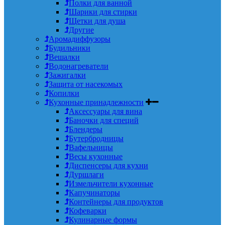
Полки для ванной
Шарики для стирки
Щетки для душа
Другие
Аромадиффузоры
Будильники
Вешалки
Водонагреватели
Зажигалки
Защита от насекомых
Копилки
Кухонные принадлежности
Аксессуары для вина
Баночки для специй
Блендеры
Бутербродницы
Вафельницы
Весы кухонные
Диспенсеры для кухни
Дуршлаги
Измельчители кухонные
Капучинаторы
Контейнеры для продуктов
Кофеварки
Кулинарные формы