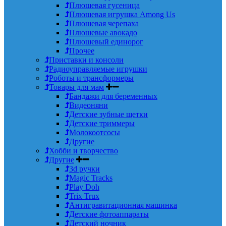
Плюшевая гусеница
Плюшевая игрушка Among Us
Плюшевая черепаха
Плюшевые авокадо
Плюшевый единорог
Прочее
Приставки и консоли
Радиоуправляемые игрушки
Роботы и трансформеры
Товары для мам
Бандажи для беременных
Видеоняни
Детские зубные щетки
Детские триммеры
Молокоотсосы
Другие
Хобби и творчество
Другие
3d ручки
Magic Tracks
Play Doh
Trix Trux
Антигравитационная машинка
Детские фотоаппараты
Детский ночник