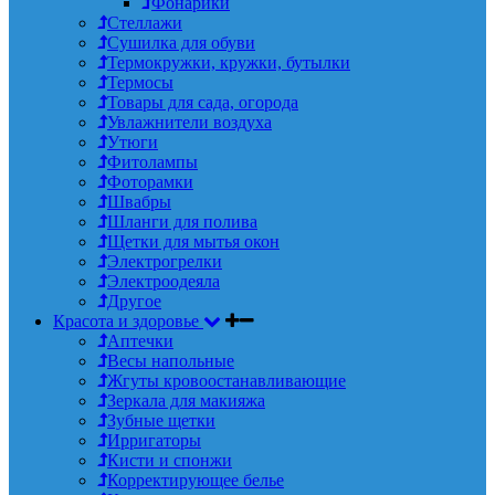
Фонарики
Стеллажи
Сушилка для обуви
Термокружки, кружки, бутылки
Термосы
Товары для сада, огорода
Увлажнители воздуха
Утюги
Фитолампы
Фоторамки
Швабры
Шланги для полива
Щетки для мытья окон
Электрогрелки
Электроодеяла
Другое
Красота и здоровье
Аптечки
Весы напольные
Жгуты кровоостанавливающие
Зеркала для макияжа
Зубные щетки
Ирригаторы
Кисти и спонжи
Корректирующее белье