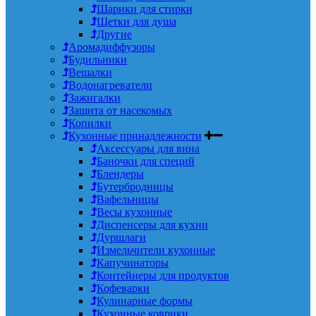
Шарики для стирки
Щетки для душа
Другие
Аромадиффузоры
Будильники
Вешалки
Водонагреватели
Зажигалки
Защита от насекомых
Копилки
Кухонные принадлежности
Аксессуары для вина
Баночки для специй
Блендеры
Бутербродницы
Вафельницы
Весы кухонные
Диспенсеры для кухни
Дуршлаги
Измельчители кухонные
Капучинаторы
Контейнеры для продуктов
Кофеварки
Кулинарные формы
Кухонные коврики