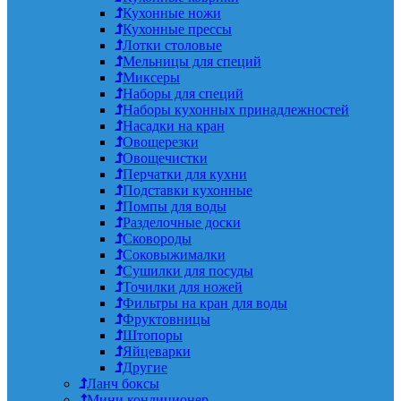
Кухонные ножи
Кухонные прессы
Лотки столовые
Мельницы для специй
Миксеры
Наборы для специй
Наборы кухонных принадлежностей
Насадки на кран
Овощерезки
Овощечистки
Перчатки для кухни
Подставки кухонные
Помпы для воды
Разделочные доски
Сковороды
Соковыжималки
Сушилки для посуды
Точилки для ножей
Фильтры на кран для воды
Фруктовницы
Штопоры
Яйцеварки
Другие
Ланч боксы
Мини кондиционер