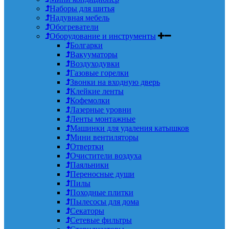
Наборы для шитья
Надувная мебель
Обогреватели
Оборудование и инструменты
Болгарки
Вакууматоры
Воздуходувки
Газовые горелки
Звонки на входную дверь
Клейкие ленты
Кофемолки
Лазерные уровни
Ленты монтажные
Машинки для удаления катышков
Мини вентиляторы
Отвертки
Очистители воздуха
Паяльники
Переносные души
Пилы
Походные плитки
Пылесосы для дома
Секаторы
Сетевые фильтры