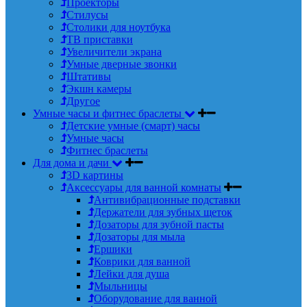
Проекторы
Стилусы
Столики для ноутбука
ТВ приставки
Увеличители экрана
Умные дверные звонки
Штативы
Экшн камеры
Другое
Умные часы и фитнес браслеты
Детские умные (смарт) часы
Умные часы
Фитнес браслеты
Для дома и дачи
3D картины
Аксессуары для ванной комнаты
Антивибрационные подставки
Держатели для зубных щеток
Дозаторы для зубной пасты
Дозаторы для мыла
Ершики
Коврики для ванной
Лейки для душа
Мыльницы
Оборудование для ванной