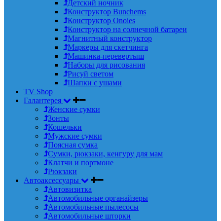
Детский ночник
Конструктор Bunchems
Конструктор Onoies
Конструктор на солнечной батареи
Магнитный конструктор
Маркеры для скетчинга
Машинка-перевертыш
Наборы для рисования
Рисуй светом
Шапки с ушами
TV Shop
Галантерея
Женские сумки
Зонты
Кошельки
Мужские сумки
Поясная сумка
Сумки, рюкзаки, кенгуру для мам
Клатчи и портмоне
Рюкзаки
Автоаксессуары
Автовизитка
Автомобильные органайзеры
Автомобильные пылесосы
Автомобильные шторки