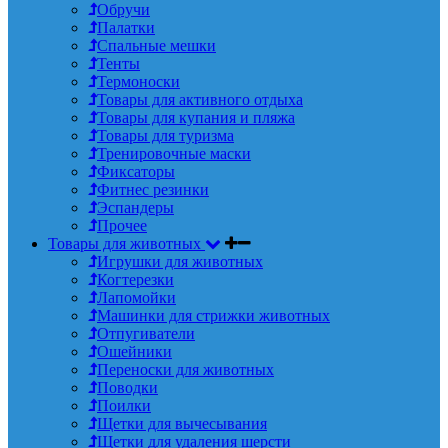
Обручи
Палатки
Спальные мешки
Тенты
Термоноски
Товары для активного отдыха
Товары для купания и пляжа
Товары для туризма
Тренировочные маски
Фиксаторы
Фитнес резинки
Эспандеры
Прочее
Товары для животных
Игрушки для животных
Когтерезки
Лапомойки
Машинки для стрижки животных
Отпугиватели
Ошейники
Переноски для животных
Поводки
Поилки
Щетки для вычесывания
Щетки для удаления шерсти