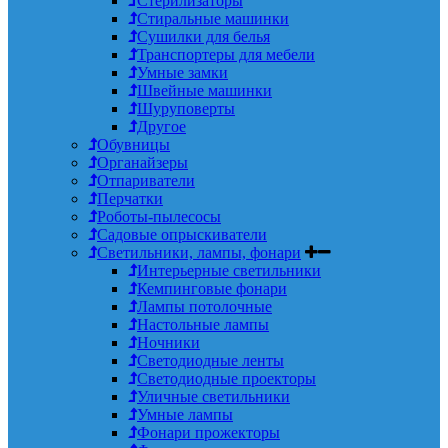
Стерилизаторы
Стиральные машинки
Сушилки для белья
Транспортеры для мебели
Умные замки
Швейные машинки
Шуруповерты
Другое
Обувницы
Органайзеры
Отпариватели
Перчатки
Роботы-пылесосы
Садовые опрыскиватели
Светильники, лампы, фонари
Интерьерные светильники
Кемпинговые фонари
Лампы потолочные
Настольные лампы
Ночники
Светодиодные ленты
Светодиодные проекторы
Уличные светильники
Умные лампы
Фонари прожекторы