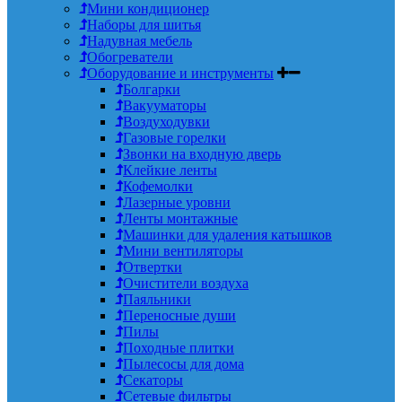
Мини кондиционер
Наборы для шитья
Надувная мебель
Обогреватели
Оборудование и инструменты
Болгарки
Вакууматоры
Воздуходувки
Газовые горелки
Звонки на входную дверь
Клейкие ленты
Кофемолки
Лазерные уровни
Ленты монтажные
Машинки для удаления катышков
Мини вентиляторы
Отвертки
Очистители воздуха
Паяльники
Переносные души
Пилы
Походные плитки
Пылесосы для дома
Секаторы
Сетевые фильтры