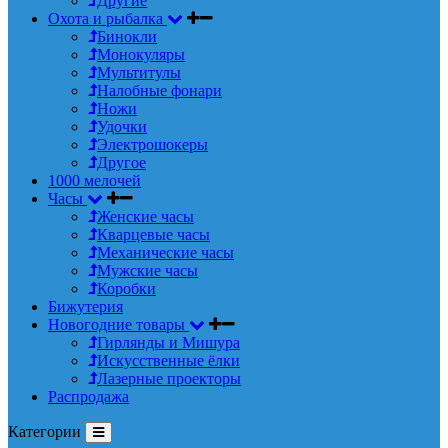
Другие
Охота и рыбалка
Бинокли
Монокуляры
Мультитулы
Налобные фонари
Ножи
Удочки
Электрошокеры
Другое
1000 мелочей
Часы
Женские часы
Кварцевые часы
Механические часы
Мужские часы
Коробки
Бижутерия
Новогодние товары
Гирлянды и Мишура
Искусственные ёлки
Лазерные проекторы
Распродажа
Категории