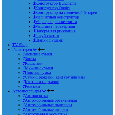
Конструктор Bunchems
Конструктор Onoies
Конструктор на солнечной батареи
Магнитный конструктор
Маркеры для скетчинга
Машинка-перевертыш
Наборы для рисования
Рисуй светом
Шапки с ушами
TV Shop
Галантерея
Женские сумки
Зонты
Кошельки
Мужские сумки
Поясная сумка
Сумки, рюкзаки, кенгуру для мам
Клатчи и портмоне
Рюкзаки
Автоаксессуары
Автовизитка
Автомобильные органайзеры
Автомобильные пылесосы
Автомобильные шторки
Автохимия и косметика