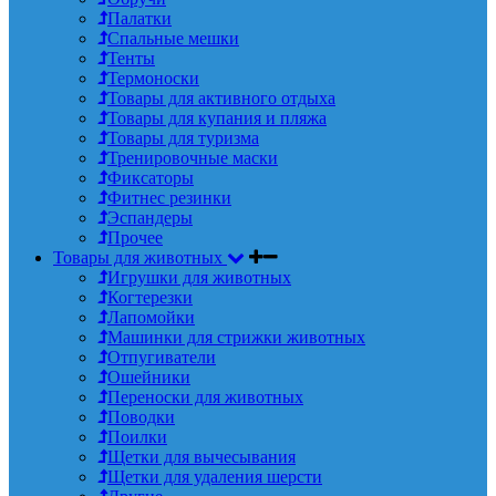
Палатки
Спальные мешки
Тенты
Термоноски
Товары для активного отдыха
Товары для купания и пляжа
Товары для туризма
Тренировочные маски
Фиксаторы
Фитнес резинки
Эспандеры
Прочее
Товары для животных
Игрушки для животных
Когтерезки
Лапомойки
Машинки для стрижки животных
Отпугиватели
Ошейники
Переноски для животных
Поводки
Поилки
Щетки для вычесывания
Щетки для удаления шерсти