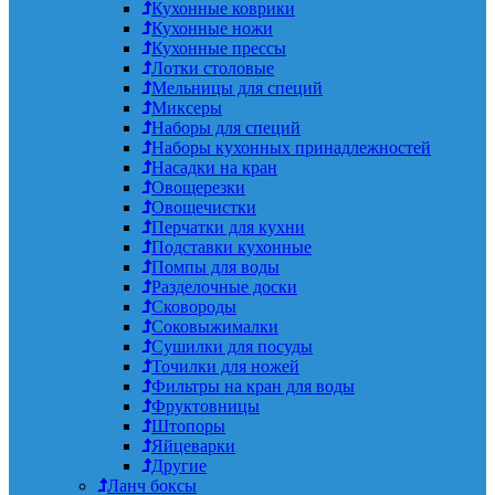
Кухонные коврики
Кухонные ножи
Кухонные прессы
Лотки столовые
Мельницы для специй
Миксеры
Наборы для специй
Наборы кухонных принадлежностей
Насадки на кран
Овощерезки
Овощечистки
Перчатки для кухни
Подставки кухонные
Помпы для воды
Разделочные доски
Сковороды
Соковыжималки
Сушилки для посуды
Точилки для ножей
Фильтры на кран для воды
Фруктовницы
Штопоры
Яйцеварки
Другие
Ланч боксы