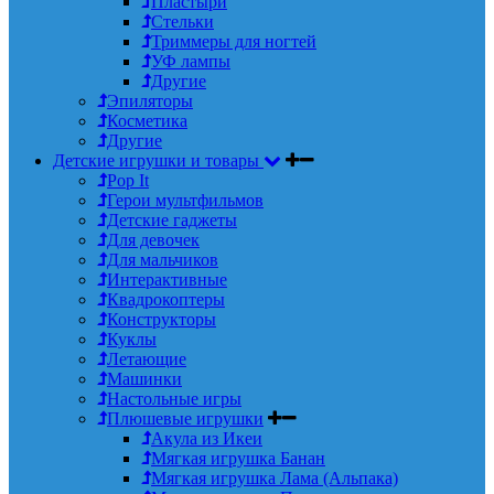
Пластыри
Стельки
Триммеры для ногтей
УФ лампы
Другие
Эпиляторы
Косметика
Другие
Детские игрушки и товары
Pop It
Герои мультфильмов
Детские гаджеты
Для девочек
Для мальчиков
Интерактивные
Квадрокоптеры
Конструкторы
Куклы
Летающие
Машинки
Настольные игры
Плюшевые игрушки
Акула из Икеи
Мягкая игрушка Банан
Мягкая игрушка Лама (Альпака)