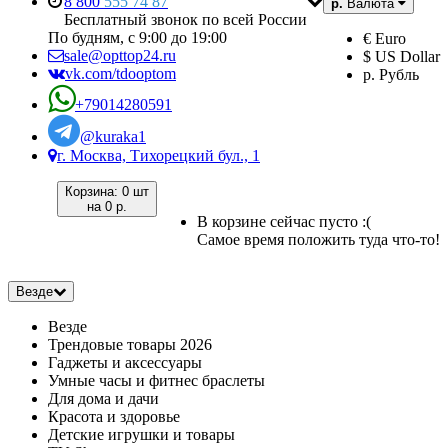
8 800
555 74 87
р.
Валюта
Бесплатный звонок по всей России
По будням, с 9:00 до 19:00
€ Euro
sale@opttop24.ru
$ US Dollar
vk.com/tdooptom
р. Рубль
+79014280591
@kuraka1
г. Москва, Тихорецкий бул., 1
Корзина:
0 шт
на
0 р.
В корзине сейчас пусто :(
Самое время положить туда что-то!
Везде
Везде
Трендовые товары 2026
Гаджеты и аксессуары
Умные часы и фитнес браслеты
Для дома и дачи
Красота и здоровье
Детские игрушки и товары