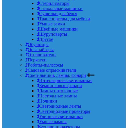
Стерилизаторы
Стиральные машинки
Сушилки для белья
Транспортеры для мебели
Умные замки
Швейные машинки
Шуруповерты
Другое
Обувницы
Органайзеры
Отпариватели
Перчатки
Роботы-пылесосы
Садовые опрыскиватели
Светильники, лампы, фонари
Интерьерные светильники
Кемпинговые фонари
Лампы потолочные
Настольные лампы
Ночники
Светодиодные ленты
Светодиодные проекторы
Уличные светильники
Умные лампы
Фонари прожекторы