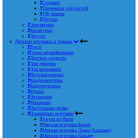
Стельки
Триммеры для ногтей
УФ лампы
Другие
Эпиляторы
Косметика
Другие
Детские игрушки и товары
Pop It
Герои мультфильмов
Детские гаджеты
Для девочек
Для мальчиков
Интерактивные
Квадрокоптеры
Конструкторы
Куклы
Летающие
Машинки
Настольные игры
Плюшевые игрушки
Акула из Икеи
Мягкая игрушка Банан
Мягкая игрушка Лама (Альпака)
Мягкая игрушка Пикачу