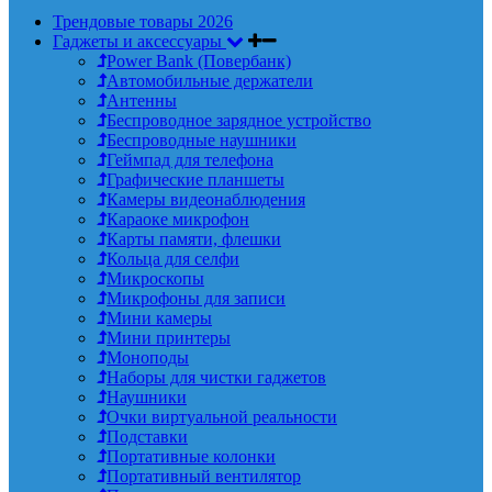
Трендовые товары 2026
Гаджеты и аксессуары
Power Bank (Повербанк)
Автомобильные держатели
Антенны
Беспроводное зарядное устройство
Беспроводные наушники
Геймпад для телефона
Графические планшеты
Камеры видеонаблюдения
Караоке микрофон
Карты памяти, флешки
Кольца для селфи
Микроскопы
Микрофоны для записи
Мини камеры
Мини принтеры
Моноподы
Наборы для чистки гаджетов
Наушники
Очки виртуальной реальности
Подставки
Портативные колонки
Портативный вентилятор