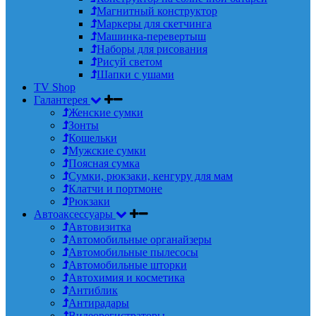
Магнитный конструктор
Маркеры для скетчинга
Машинка-перевертыш
Наборы для рисования
Рисуй светом
Шапки с ушами
TV Shop
Галантерея
Женские сумки
Зонты
Кошельки
Мужские сумки
Поясная сумка
Сумки, рюкзаки, кенгуру для мам
Клатчи и портмоне
Рюкзаки
Автоаксессуары
Автовизитка
Автомобильные органайзеры
Автомобильные пылесосы
Автомобильные шторки
Автохимия и косметика
Антиблик
Антирадары
Видеорегистраторы