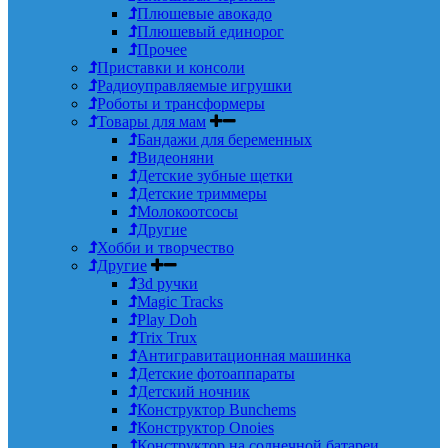
Плюшевые авокадо
Плюшевый единорог
Прочее
Приставки и консоли
Радиоуправляемые игрушки
Роботы и трансформеры
Товары для мам
Бандажи для беременных
Видеоняни
Детские зубные щетки
Детские триммеры
Молокоотсосы
Другие
Хобби и творчество
Другие
3d ручки
Magic Tracks
Play Doh
Trix Trux
Антигравитационная машинка
Детские фотоаппараты
Детский ночник
Конструктор Bunchems
Конструктор Onoies
Конструктор на солнечной батареи