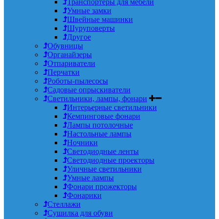
Транспортеры для мебели
Умные замки
Швейные машинки
Шуруповерты
Другое
Обувницы
Органайзеры
Отпариватели
Перчатки
Роботы-пылесосы
Садовые опрыскиватели
Светильники, лампы, фонари
Интерьерные светильники
Кемпинговые фонари
Лампы потолочные
Настольные лампы
Ночники
Светодиодные ленты
Светодиодные проекторы
Уличные светильники
Умные лампы
Фонари прожекторы
Фонарики
Стеллажи
Сушилка для обуви