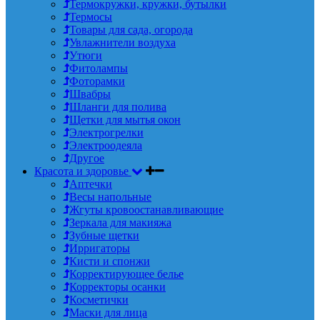
Термокружки, кружки, бутылки
Термосы
Товары для сада, огорода
Увлажнители воздуха
Утюги
Фитолампы
Фоторамки
Швабры
Шланги для полива
Щетки для мытья окон
Электрогрелки
Электроодеяла
Другое
Красота и здоровье
Аптечки
Весы напольные
Жгуты кровоостанавливающие
Зеркала для макияжа
Зубные щетки
Ирригаторы
Кисти и спонжи
Корректирующее белье
Корректоры осанки
Косметички
Маски для лица