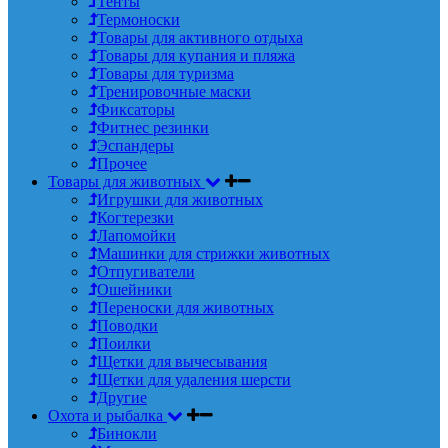
Тенты
Термоноски
Товары для активного отдыха
Товары для купания и пляжа
Товары для туризма
Тренировочные маски
Фиксаторы
Фитнес резинки
Эспандеры
Прочее
Товары для животных
Игрушки для животных
Когтерезки
Лапомойки
Машинки для стрижки животных
Отпугиватели
Ошейники
Переноски для животных
Поводки
Поилки
Щетки для вычесывания
Щетки для удаления шерсти
Другие
Охота и рыбалка
Бинокли