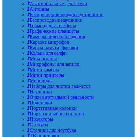
Автомобильные держатели
Антенны
Беспроводное зарядное устройство
Беспроводные наушники
Геймпад для телефона
Графические планшеты
Камеры видеонаблюдения
Караоке микрофон
Карты памяти, флешки
Кольца для селфи
Микроскопы
Микрофоны для записи
Мини камеры
Мини принтеры
Моноподы
Наборы для чистки гаджетов
Наушники
Очки виртуальной реальности
Подставки
Портативные колонки
Портативный вентилятор
Проекторы
Стилусы
Столики для ноутбука
ТВ приставки