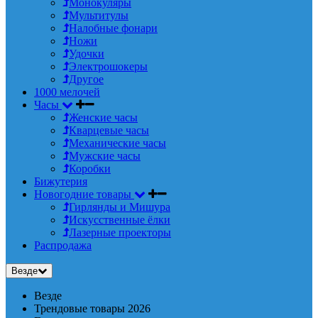
Монокуляры
Мультитулы
Налобные фонари
Ножи
Удочки
Электрошокеры
Другое
1000 мелочей
Часы
Женские часы
Кварцевые часы
Механические часы
Мужские часы
Коробки
Бижутерия
Новогодние товары
Гирлянды и Мишура
Искусственные ёлки
Лазерные проекторы
Распродажа
Везде
Везде
Трендовые товары 2026