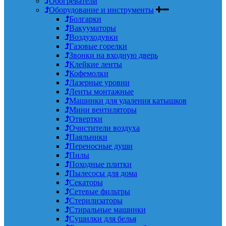
Обогреватели
Оборудование и инструменты
Болгарки
Вакууматоры
Воздуходувки
Газовые горелки
Звонки на входную дверь
Клейкие ленты
Кофемолки
Лазерные уровни
Ленты монтажные
Машинки для удаления катышков
Мини вентиляторы
Отвертки
Очистители воздуха
Паяльники
Переносные души
Пилы
Походные плитки
Пылесосы для дома
Секаторы
Сетевые фильтры
Стерилизаторы
Стиральные машинки
Сушилки для белья