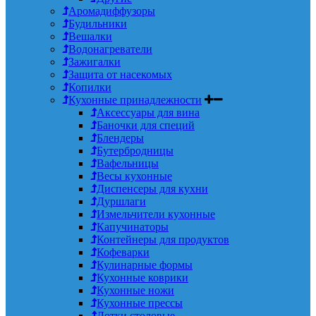
Аромадиффузоры
Будильники
Вешалки
Водонагреватели
Зажигалки
Защита от насекомых
Копилки
Кухонные принадлежности
Аксессуары для вина
Баночки для специй
Блендеры
Бутербродницы
Вафельницы
Весы кухонные
Диспенсеры для кухни
Дуршлаги
Измельчители кухонные
Капучинаторы
Контейнеры для продуктов
Кофеварки
Кулинарные формы
Кухонные коврики
Кухонные ножи
Кухонные прессы
Лотки столовые