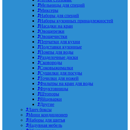
Мельницы для специй
Миксеры
Наборы для специй
Наборы кухонных принадлежностей
Насадки на кран
Овощерезки
Овощечистки
Перчатки для кухни
Подставки кухонные
Помпы для воды
Разделочные доски
Сковороды
Соковыжималки
Сушилки для посуды
Точилки для ножей
Фильтры на кран для воды
Фруктовницы
Штопоры
Яйцеварки
Другие
Ланч боксы
Мини кондиционер
Наборы для шитья
Надувная мебель