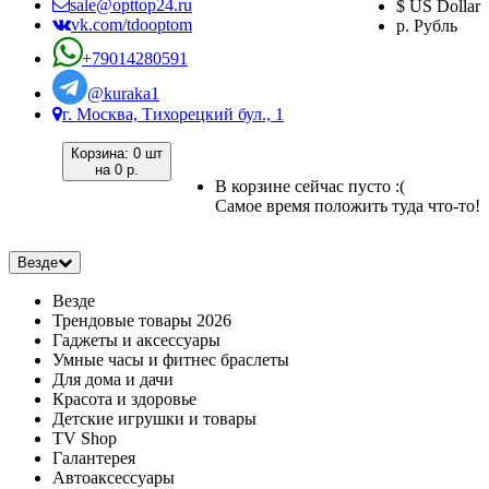
sale@opttop24.ru
$ US Dollar
vk.com/tdooptom
р. Рубль
+79014280591
@kuraka1
г. Москва, Тихорецкий бул., 1
Корзина:
0 шт
на
0 р.
В корзине сейчас пусто :(
Самое время положить туда что-то!
Везде
Везде
Трендовые товары 2026
Гаджеты и аксессуары
Умные часы и фитнес браслеты
Для дома и дачи
Красота и здоровье
Детские игрушки и товары
TV Shop
Галантерея
Автоаксессуары