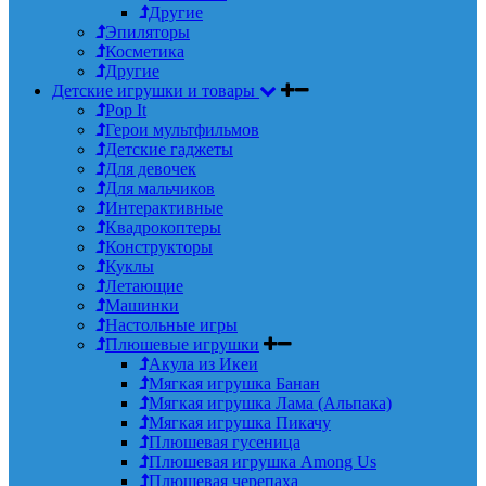
Другие
Эпиляторы
Косметика
Другие
Детские игрушки и товары
Pop It
Герои мультфильмов
Детские гаджеты
Для девочек
Для мальчиков
Интерактивные
Квадрокоптеры
Конструкторы
Куклы
Летающие
Машинки
Настольные игры
Плюшевые игрушки
Акула из Икеи
Мягкая игрушка Банан
Мягкая игрушка Лама (Альпака)
Мягкая игрушка Пикачу
Плюшевая гусеница
Плюшевая игрушка Among Us
Плюшевая черепаха