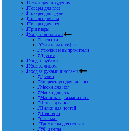
Пояса для похудения
Товары для глаз
Товары для груди
Товары для сна
Товары для шеи
Триммеры
Уход за волосами
Расчески
Стайлеры и гофре
Утюжки и выпрямители
Другие
Уход за зубами
Уход за лицом
Уход за руками и ногами
Грелки
Корректоры для пальцев
Маски для ног
Маски для рук
Машинки для маникюра
Пемзы для ног
Пилки для ногтей
Пластыри
Стельки
Триммеры для ногтей
УФ лампы