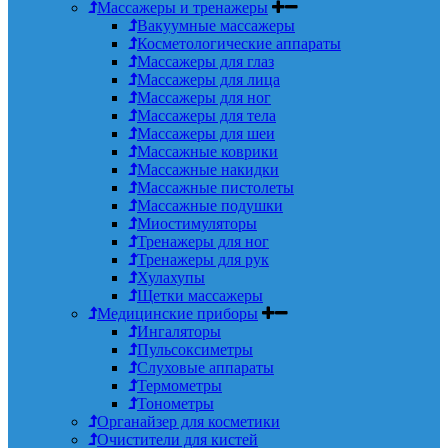
Массажеры и тренажеры
Вакуумные массажеры
Косметологические аппараты
Массажеры для глаз
Массажеры для лица
Массажеры для ног
Массажеры для тела
Массажеры для шеи
Массажные коврики
Массажные накидки
Массажные пистолеты
Массажные подушки
Миостимуляторы
Тренажеры для ног
Тренажеры для рук
Хулахупы
Щетки массажеры
Медицинские приборы
Ингаляторы
Пульсоксиметры
Слуховые аппараты
Термометры
Тонометры
Органайзер для косметики
Очистители для кистей