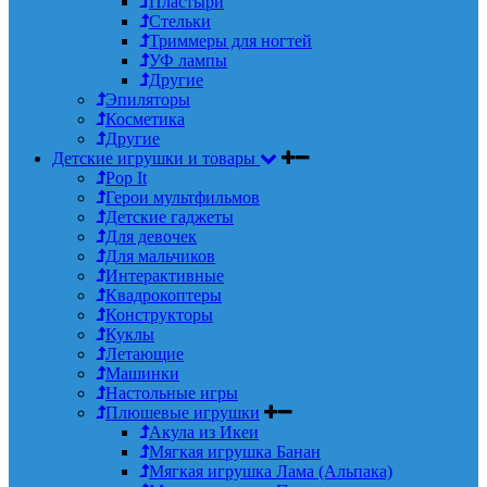
Пластыри
Стельки
Триммеры для ногтей
УФ лампы
Другие
Эпиляторы
Косметика
Другие
Детские игрушки и товары
Pop It
Герои мультфильмов
Детские гаджеты
Для девочек
Для мальчиков
Интерактивные
Квадрокоптеры
Конструкторы
Куклы
Летающие
Машинки
Настольные игры
Плюшевые игрушки
Акула из Икеи
Мягкая игрушка Банан
Мягкая игрушка Лама (Альпака)