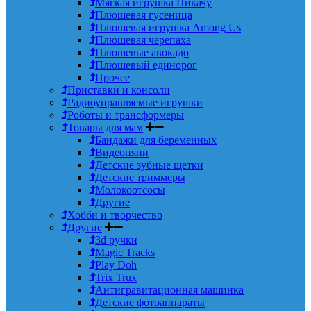
Мягкая игрушка Пикачу
Плюшевая гусеница
Плюшевая игрушка Among Us
Плюшевая черепаха
Плюшевые авокадо
Плюшевый единорог
Прочее
Приставки и консоли
Радиоуправляемые игрушки
Роботы и трансформеры
Товары для мам
Бандажи для беременных
Видеоняни
Детские зубные щетки
Детские триммеры
Молокоотсосы
Другие
Хобби и творчество
Другие
3d ручки
Magic Tracks
Play Doh
Trix Trux
Антигравитационная машинка
Детские фотоаппараты