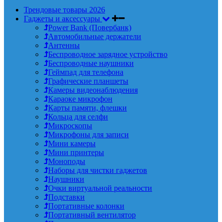
Трендовые товары 2026
Гаджеты и аксессуары
Power Bank (Повербанк)
Автомобильные держатели
Антенны
Беспроводное зарядное устройство
Беспроводные наушники
Геймпад для телефона
Графические планшеты
Камеры видеонаблюдения
Караоке микрофон
Карты памяти, флешки
Кольца для селфи
Микроскопы
Микрофоны для записи
Мини камеры
Мини принтеры
Моноподы
Наборы для чистки гаджетов
Наушники
Очки виртуальной реальности
Подставки
Портативные колонки
Портативный вентилятор