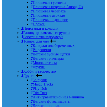
Плюшевая гусеница
Плюшевая игрушка Among Us
Плюшевая черепаха
Плюшевые авокадо
Плюшевый единорог
Прочее
Приставки и консоли
Радиоуправляемые игрушки
Роботы и трансформеры
Товары для мам
Бандажи для беременных
Видеоняни
Детские зубные щетки
Детские триммеры
Молокоотсосы
Другие
Хобби и творчество
Другие
3d ручки
Magic Tracks
Play Doh
Trix Trux
Антигравитационная машинка
Детские фотоаппараты
Детский ночник