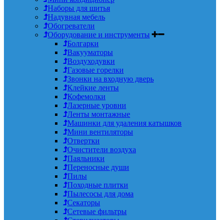
Наборы для шитья
Надувная мебель
Обогреватели
Оборудование и инструменты
Болгарки
Вакууматоры
Воздуходувки
Газовые горелки
Звонки на входную дверь
Клейкие ленты
Кофемолки
Лазерные уровни
Ленты монтажные
Машинки для удаления катышков
Мини вентиляторы
Отвертки
Очистители воздуха
Паяльники
Переносные души
Пилы
Походные плитки
Пылесосы для дома
Секаторы
Сетевые фильтры