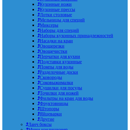
Кухонные ножи
Кухонные прессы
Лотки столовые
Мельницы для специй
Миксеры
Наборы для специй
Наборы кухонных принадлежностей
Насадки на кран
Овощерезки
Овощечистки
Перчатки для кухни
Подставки кухонные
Помпы для воды
Разделочные доски
Сковороды
Соковыжималки
Сушилки для посуды
Точилки для ножей
Фильтры на кран для воды
Фруктовницы
Штопоры
Яйцеварки
Другие
Ланч боксы
Мини кондиционер