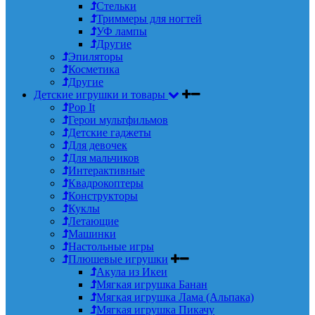
Стельки
Триммеры для ногтей
УФ лампы
Другие
Эпиляторы
Косметика
Другие
Детские игрушки и товары
Pop It
Герои мультфильмов
Детские гаджеты
Для девочек
Для мальчиков
Интерактивные
Квадрокоптеры
Конструкторы
Куклы
Летающие
Машинки
Настольные игры
Плюшевые игрушки
Акула из Икеи
Мягкая игрушка Банан
Мягкая игрушка Лама (Альпака)
Мягкая игрушка Пикачу