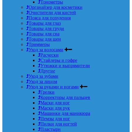
Тонометры
Органайзер для косметики
Очистители для кистей
Пояса для похудения
Товары для глаз
Товары для груди
Товары для сна
Товары для шеи
Триммеры
Уход за волосами
Расчески
Стайлеры и гофре
Утюжки и выпрямители
Другие
Уход за зубами
Уход за лицом
Уход за руками и ногами
Грелки
Корректоры для пальцев
Маски для ног
Маски для рук
Машинки для маникюра
Пемзы для ног
Пилки для ногтей
Пластыри