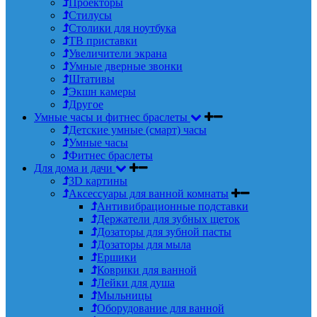
Проекторы
Стилусы
Столики для ноутбука
ТВ приставки
Увеличители экрана
Умные дверные звонки
Штативы
Экшн камеры
Другое
Умные часы и фитнес браслеты
Детские умные (смарт) часы
Умные часы
Фитнес браслеты
Для дома и дачи
3D картины
Аксессуары для ванной комнаты
Антивибрационные подставки
Держатели для зубных щеток
Дозаторы для зубной пасты
Дозаторы для мыла
Ершики
Коврики для ванной
Лейки для душа
Мыльницы
Оборудование для ванной