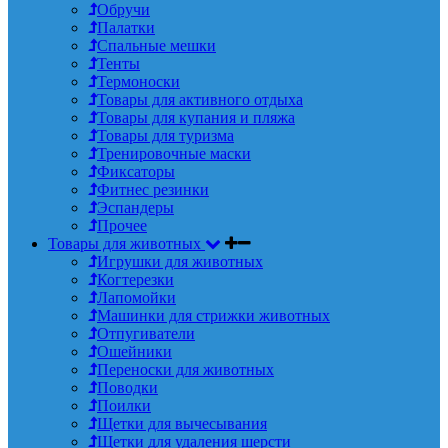
Обручи
Палатки
Спальные мешки
Тенты
Термоноски
Товары для активного отдыха
Товары для купания и пляжа
Товары для туризма
Тренировочные маски
Фиксаторы
Фитнес резинки
Эспандеры
Прочее
Товары для животных
Игрушки для животных
Когтерезки
Лапомойки
Машинки для стрижки животных
Отпугиватели
Ошейники
Переноски для животных
Поводки
Поилки
Щетки для вычесывания
Щетки для удаления шерсти