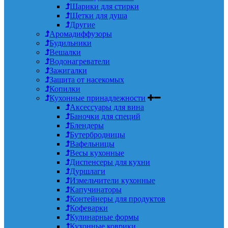
Шарики для стирки
Щетки для душа
Другие
Аромадиффузоры
Будильники
Вешалки
Водонагреватели
Зажигалки
Защита от насекомых
Копилки
Кухонные принадлежности
Аксессуары для вина
Баночки для специй
Блендеры
Бутербродницы
Вафельницы
Весы кухонные
Диспенсеры для кухни
Дуршлаги
Измельчители кухонные
Капучинаторы
Контейнеры для продуктов
Кофеварки
Кулинарные формы
Кухонные коврики