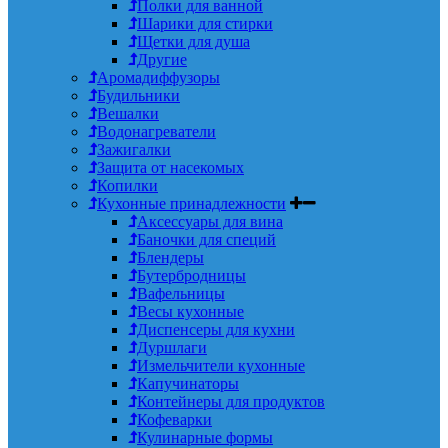
Полки для ванной
Шарики для стирки
Щетки для душа
Другие
Аромадиффузоры
Будильники
Вешалки
Водонагреватели
Зажигалки
Защита от насекомых
Копилки
Кухонные принадлежности
Аксессуары для вина
Баночки для специй
Блендеры
Бутербродницы
Вафельницы
Весы кухонные
Диспенсеры для кухни
Дуршлаги
Измельчители кухонные
Капучинаторы
Контейнеры для продуктов
Кофеварки
Кулинарные формы