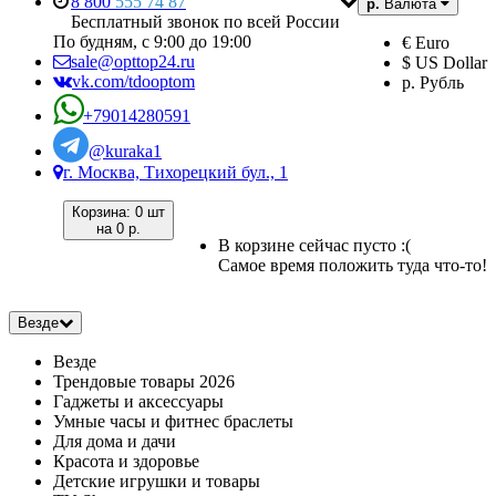
8 800
555 74 87
р.
Валюта
Бесплатный звонок по всей России
По будням, с 9:00 до 19:00
€ Euro
sale@opttop24.ru
$ US Dollar
vk.com/tdooptom
р. Рубль
+79014280591
@kuraka1
г. Москва, Тихорецкий бул., 1
Корзина:
0 шт
на
0 р.
В корзине сейчас пусто :(
Самое время положить туда что-то!
Везде
Везде
Трендовые товары 2026
Гаджеты и аксессуары
Умные часы и фитнес браслеты
Для дома и дачи
Красота и здоровье
Детские игрушки и товары