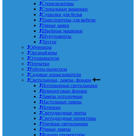
Стерилизаторы
Стиральные машинки
Сушилки для белья
Транспортеры для мебели
Умные замки
Швейные машинки
Шуруповерты
Другое
Обувницы
Органайзеры
Отпариватели
Перчатки
Роботы-пылесосы
Садовые опрыскиватели
Светильники, лампы, фонари
Интерьерные светильники
Кемпинговые фонари
Лампы потолочные
Настольные лампы
Ночники
Светодиодные ленты
Светодиодные проекторы
Уличные светильники
Умные лампы
Фонари прожекторы