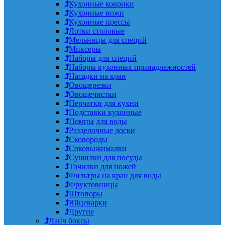
Кухонные коврики
Кухонные ножи
Кухонные прессы
Лотки столовые
Мельницы для специй
Миксеры
Наборы для специй
Наборы кухонных принадлежностей
Насадки на кран
Овощерезки
Овощечистки
Перчатки для кухни
Подставки кухонные
Помпы для воды
Разделочные доски
Сковороды
Соковыжималки
Сушилки для посуды
Точилки для ножей
Фильтры на кран для воды
Фруктовницы
Штопоры
Яйцеварки
Другие
Ланч боксы