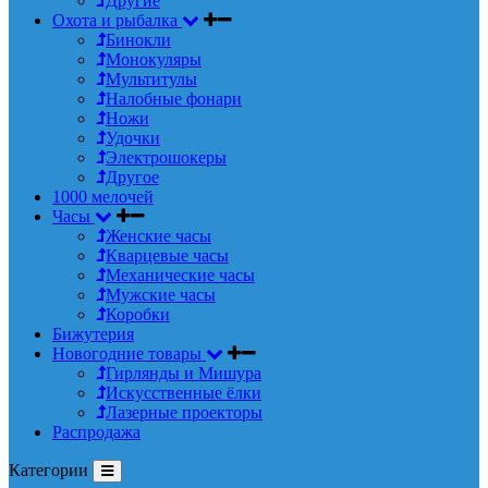
Другие
Охота и рыбалка
Бинокли
Монокуляры
Мультитулы
Налобные фонари
Ножи
Удочки
Электрошокеры
Другое
1000 мелочей
Часы
Женские часы
Кварцевые часы
Механические часы
Мужские часы
Коробки
Бижутерия
Новогодние товары
Гирлянды и Мишура
Искусственные ёлки
Лазерные проекторы
Распродажа
Категории