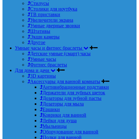
Стилусы
Столики для ноутбука
ТВ приставки
Увеличители экрана
Умные дверные звонки
Штативы
Экшн камеры
Другое
Умные часы и фитнес браслеты
Детские умные (смарт) часы
Умные часы
Фитнес браслеты
Для дома и дачи
3D картины
Аксессуары для ванной комнаты
Антивибрационные подставки
Держатели для зубных щеток
Дозаторы для зубной пасты
Дозаторы для мыла
Ершики
Коврики для ванной
Лейки для душа
Мыльницы
Оборудование для ванной
Полки для ванной