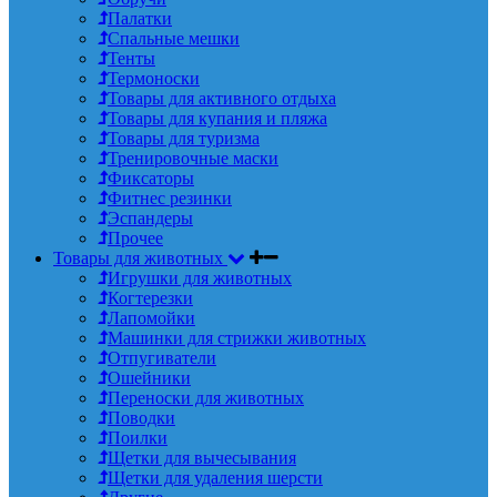
Палатки
Спальные мешки
Тенты
Термоноски
Товары для активного отдыха
Товары для купания и пляжа
Товары для туризма
Тренировочные маски
Фиксаторы
Фитнес резинки
Эспандеры
Прочее
Товары для животных
Игрушки для животных
Когтерезки
Лапомойки
Машинки для стрижки животных
Отпугиватели
Ошейники
Переноски для животных
Поводки
Поилки
Щетки для вычесывания
Щетки для удаления шерсти