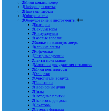
Мини кондиционер
Наборы для шитья
Надувная мебель
Обогреватели
Оборудование и инструменты
Болгарки
Вакууматоры
Воздуходувки
Газовые горелки
Звонки на входную дверь
Клейкие ленты
Кофемолки
Лазерные уровни
Ленты монтажные
Машинки для удаления катышков
Мини вентиляторы
Отвертки
Очистители воздуха
Паяльники
Переносные души
Пилы
Походные плитки
Пылесосы для дома
Секаторы
Сетевые фильтры