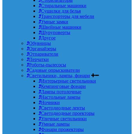
Стерилизаторы
Стиральные машинки
Сушилки для белья
Транспортеры для мебели
Умные замки
Швейные машинки
Шуруповерты
Другое
Обувницы
Органайзеры
Отпариватели
Перчатки
Роботы-пылесосы
Садовые опрыскиватели
Светильники, лампы, фонари
Интерьерные светильники
Кемпинговые фонари
Лампы потолочные
Настольные лампы
Ночники
Светодиодные ленты
Светодиодные проекторы
Уличные светильники
Умные лампы
Фонари прожекторы