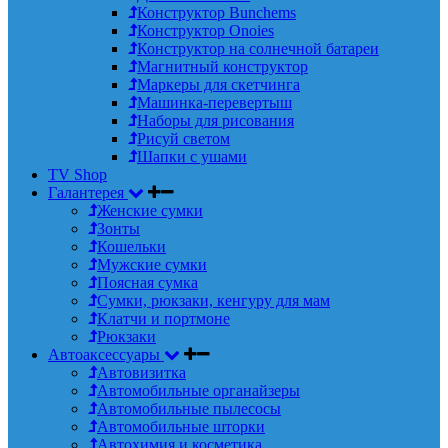
Конструктор Bunchems
Конструктор Onoies
Конструктор на солнечной батареи
Магнитный конструктор
Маркеры для скетчинга
Машинка-перевертыш
Наборы для рисования
Рисуй светом
Шапки с ушами
TV Shop
Галантерея
Женские сумки
Зонты
Кошельки
Мужские сумки
Поясная сумка
Сумки, рюкзаки, кенгуру для мам
Клатчи и портмоне
Рюкзаки
Автоаксессуары
Автовизитка
Автомобильные органайзеры
Автомобильные пылесосы
Автомобильные шторки
Автохимия и косметика