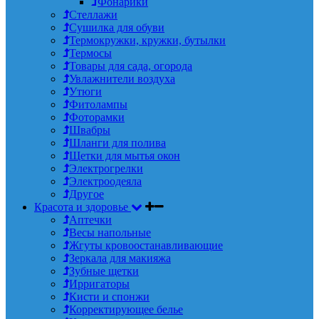
Фонарики
Стеллажи
Сушилка для обуви
Термокружки, кружки, бутылки
Термосы
Товары для сада, огорода
Увлажнители воздуха
Утюги
Фитолампы
Фоторамки
Швабры
Шланги для полива
Щетки для мытья окон
Электрогрелки
Электроодеяла
Другое
Красота и здоровье
Аптечки
Весы напольные
Жгуты кровоостанавливающие
Зеркала для макияжа
Зубные щетки
Ирригаторы
Кисти и спонжи
Корректирующее белье