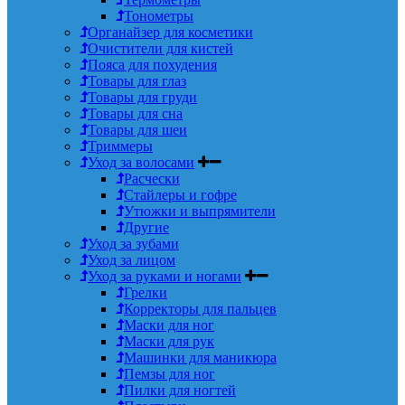
Тонометры
Органайзер для косметики
Очистители для кистей
Пояса для похудения
Товары для глаз
Товары для груди
Товары для сна
Товары для шеи
Триммеры
Уход за волосами
Расчески
Стайлеры и гофре
Утюжки и выпрямители
Другие
Уход за зубами
Уход за лицом
Уход за руками и ногами
Грелки
Корректоры для пальцев
Маски для ног
Маски для рук
Машинки для маникюра
Пемзы для ног
Пилки для ногтей