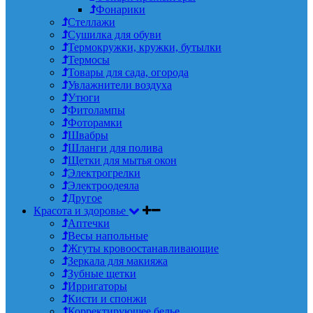
Фонарики
Стеллажи
Сушилка для обуви
Термокружки, кружки, бутылки
Термосы
Товары для сада, огорода
Увлажнители воздуха
Утюги
Фитолампы
Фоторамки
Швабры
Шланги для полива
Щетки для мытья окон
Электрогрелки
Электроодеяла
Другое
Красота и здоровье
Аптечки
Весы напольные
Жгуты кровоостанавливающие
Зеркала для макияжа
Зубные щетки
Ирригаторы
Кисти и спонжи
Корректирующее белье