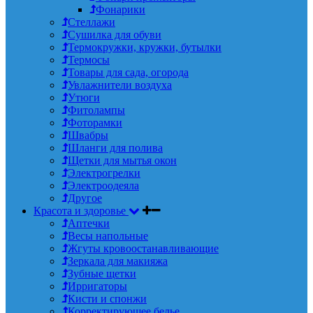
Фонарики
Стеллажи
Сушилка для обуви
Термокружки, кружки, бутылки
Термосы
Товары для сада, огорода
Увлажнители воздуха
Утюги
Фитолампы
Фоторамки
Швабры
Шланги для полива
Щетки для мытья окон
Электрогрелки
Электроодеяла
Другое
Красота и здоровье
Аптечки
Весы напольные
Жгуты кровоостанавливающие
Зеркала для макияжа
Зубные щетки
Ирригаторы
Кисти и спонжи
Корректирующее белье