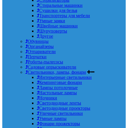
Стерилизаторы
Стиральные машинки
Сушилки для белья
Транспортеры для мебели
Умные замки
Швейные машинки
Шуруповерты
Другое
Обувницы
Органайзеры
Отпариватели
Перчатки
Роботы-пылесосы
Садовые опрыскиватели
Светильники, лампы, фонари
Интерьерные светильники
Кемпинговые фонари
Лампы потолочные
Настольные лампы
Ночники
Светодиодные ленты
Светодиодные проекторы
Уличные светильники
Умные лампы
Фонари прожекторы