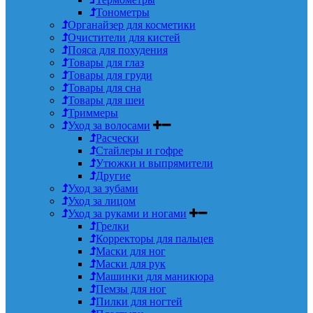
Тонометры
Органайзер для косметики
Очистители для кистей
Пояса для похудения
Товары для глаз
Товары для груди
Товары для сна
Товары для шеи
Триммеры
Уход за волосами
Расчески
Стайлеры и гофре
Утюжки и выпрямители
Другие
Уход за зубами
Уход за лицом
Уход за руками и ногами
Грелки
Корректоры для пальцев
Маски для ног
Маски для рук
Машинки для маникюра
Пемзы для ног
Пилки для ногтей