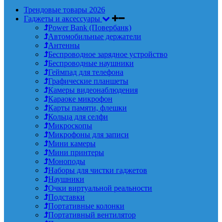
Трендовые товары 2026
Гаджеты и аксессуары
Power Bank (Повербанк)
Автомобильные держатели
Антенны
Беспроводное зарядное устройство
Беспроводные наушники
Геймпад для телефона
Графические планшеты
Камеры видеонаблюдения
Караоке микрофон
Карты памяти, флешки
Кольца для селфи
Микроскопы
Микрофоны для записи
Мини камеры
Мини принтеры
Моноподы
Наборы для чистки гаджетов
Наушники
Очки виртуальной реальности
Подставки
Портативные колонки
Портативный вентилятор