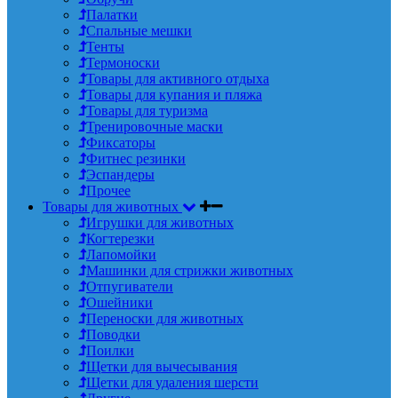
Палатки
Спальные мешки
Тенты
Термоноски
Товары для активного отдыха
Товары для купания и пляжа
Товары для туризма
Тренировочные маски
Фиксаторы
Фитнес резинки
Эспандеры
Прочее
Товары для животных
Игрушки для животных
Когтерезки
Лапомойки
Машинки для стрижки животных
Отпугиватели
Ошейники
Переноски для животных
Поводки
Поилки
Щетки для вычесывания
Щетки для удаления шерсти