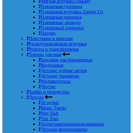
Мягкая игрушка Пикачу
Плюшевая гусеница
Плюшевая игрушка Among Us
Плюшевая черепаха
Плюшевые авокадо
Плюшевый единорог
Прочее
Приставки и консоли
Радиоуправляемые игрушки
Роботы и трансформеры
Товары для мам
Бандажи для беременных
Видеоняни
Детские зубные щетки
Детские триммеры
Молокоотсосы
Другие
Хобби и творчество
Другие
3d ручки
Magic Tracks
Play Doh
Trix Trux
Антигравитационная машинка
Детские фотоаппараты