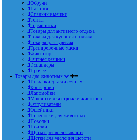
Обручи
Палатки
Спальные мешки
Тенты
Термоноски
Товары для активного отдыха
Товары для купания и пляжа
Товары для туризма
Тренировочные маски
Фиксаторы
Фитнес резинки
Эспандеры
Прочее
Товары для животных
Игрушки для животных
Когтерезки
Лапомойки
Машинки для стрижки животных
Отпугиватели
Ошейники
Переноски для животных
Поводки
Поилки
Щетки для вычесывания
Щетки для удаления шерсти