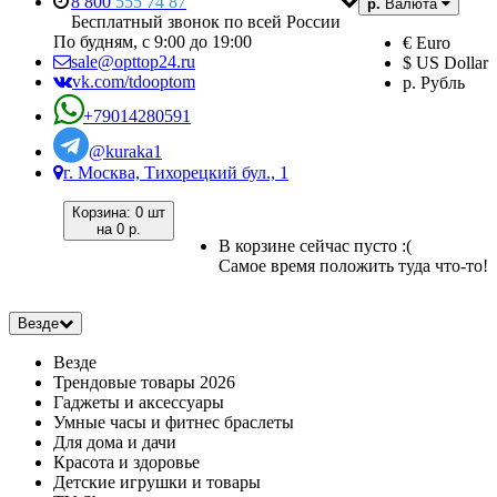
8 800
555 74 87
р.
Валюта
Бесплатный звонок по всей России
По будням, с 9:00 до 19:00
€ Euro
sale@opttop24.ru
$ US Dollar
vk.com/tdooptom
р. Рубль
+79014280591
@kuraka1
г. Москва, Тихорецкий бул., 1
Корзина:
0 шт
на
0 р.
В корзине сейчас пусто :(
Самое время положить туда что-то!
Везде
Везде
Трендовые товары 2026
Гаджеты и аксессуары
Умные часы и фитнес браслеты
Для дома и дачи
Красота и здоровье
Детские игрушки и товары