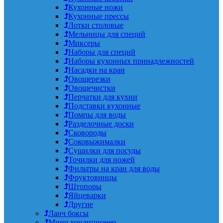
Кухонные ножи
Кухонные прессы
Лотки столовые
Мельницы для специй
Миксеры
Наборы для специй
Наборы кухонных принадлежностей
Насадки на кран
Овощерезки
Овощечистки
Перчатки для кухни
Подставки кухонные
Помпы для воды
Разделочные доски
Сковороды
Соковыжималки
Сушилки для посуды
Точилки для ножей
Фильтры на кран для воды
Фруктовницы
Штопоры
Яйцеварки
Другие
Ланч боксы
Мини кондиционер