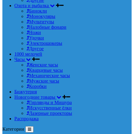
Другие
Охота и рыбалка
Бинокли
Монокуляры
Мультитулы
Налобные фонари
Ножи
Удочки
Электрошокеры
Другое
1000 мелочей
Часы
Женские часы
Кварцевые часы
Механические часы
Мужские часы
Коробки
Бижутерия
Новогодние товары
Гирлянды и Мишура
Искусственные ёлки
Лазерные проекторы
Распродажа
Категории