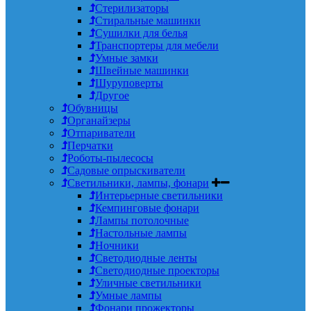
Стерилизаторы
Стиральные машинки
Сушилки для белья
Транспортеры для мебели
Умные замки
Швейные машинки
Шуруповерты
Другое
Обувницы
Органайзеры
Отпариватели
Перчатки
Роботы-пылесосы
Садовые опрыскиватели
Светильники, лампы, фонари
Интерьерные светильники
Кемпинговые фонари
Лампы потолочные
Настольные лампы
Ночники
Светодиодные ленты
Светодиодные проекторы
Уличные светильники
Умные лампы
Фонари прожекторы