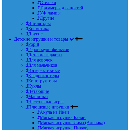
Стельки
Триммеры для ногтей
УФ лампы
Другие
Эпиляторы
Косметика
Другие
Детские игрушки и товары
Pop It
Герои мультфильмов
Детские гаджеты
Для девочек
Для мальчиков
Интерактивные
Квадрокоптеры
Конструкторы
Куклы
Летающие
Машинки
Настольные игры
Плюшевые игрушки
Акула из Икеи
Мягкая игрушка Банан
Мягкая игрушка Лама (Альпака)
Мягкая игрушка Пикачу