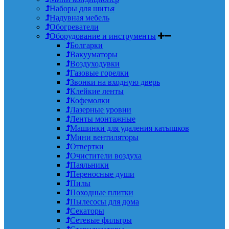
Наборы для шитья
Надувная мебель
Обогреватели
Оборудование и инструменты
Болгарки
Вакууматоры
Воздуходувки
Газовые горелки
Звонки на входную дверь
Клейкие ленты
Кофемолки
Лазерные уровни
Ленты монтажные
Машинки для удаления катышков
Мини вентиляторы
Отвертки
Очистители воздуха
Паяльники
Переносные души
Пилы
Походные плитки
Пылесосы для дома
Секаторы
Сетевые фильтры