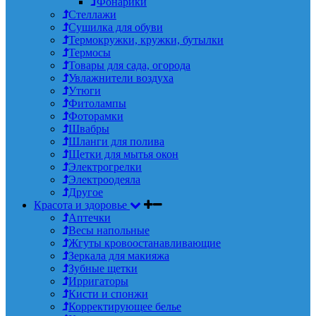
Фонарики
Стеллажи
Сушилка для обуви
Термокружки, кружки, бутылки
Термосы
Товары для сада, огорода
Увлажнители воздуха
Утюги
Фитолампы
Фоторамки
Швабры
Шланги для полива
Щетки для мытья окон
Электрогрелки
Электроодеяла
Другое
Красота и здоровье
Аптечки
Весы напольные
Жгуты кровоостанавливающие
Зеркала для макияжа
Зубные щетки
Ирригаторы
Кисти и спонжи
Корректирующее белье