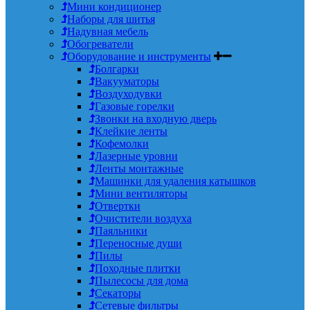
Мини кондиционер
Наборы для шитья
Надувная мебель
Обогреватели
Оборудование и инструменты
Болгарки
Вакууматоры
Воздуходувки
Газовые горелки
Звонки на входную дверь
Клейкие ленты
Кофемолки
Лазерные уровни
Ленты монтажные
Машинки для удаления катышков
Мини вентиляторы
Отвертки
Очистители воздуха
Паяльники
Переносные души
Пилы
Походные плитки
Пылесосы для дома
Секаторы
Сетевые фильтры