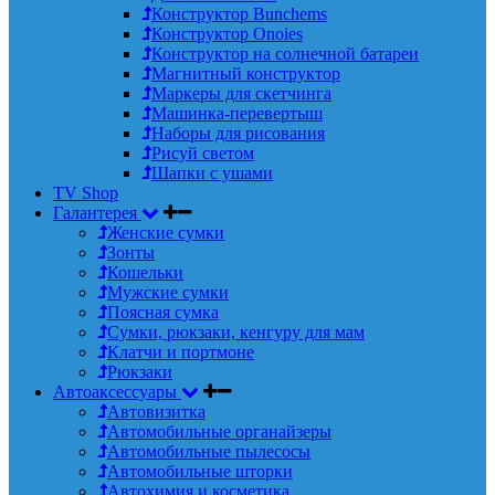
Конструктор Bunchems
Конструктор Onoies
Конструктор на солнечной батареи
Магнитный конструктор
Маркеры для скетчинга
Машинка-перевертыш
Наборы для рисования
Рисуй светом
Шапки с ушами
TV Shop
Галантерея
Женские сумки
Зонты
Кошельки
Мужские сумки
Поясная сумка
Сумки, рюкзаки, кенгуру для мам
Клатчи и портмоне
Рюкзаки
Автоаксессуары
Автовизитка
Автомобильные органайзеры
Автомобильные пылесосы
Автомобильные шторки
Автохимия и косметика