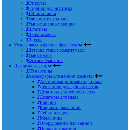
Стилусы
Столики для ноутбука
ТВ приставки
Увеличители экрана
Умные дверные звонки
Штативы
Экшн камеры
Другое
Умные часы и фитнес браслеты
Детские умные (смарт) часы
Умные часы
Фитнес браслеты
Для дома и дачи
3D картины
Аксессуары для ванной комнаты
Антивибрационные подставки
Держатели для зубных щеток
Дозаторы для зубной пасты
Дозаторы для мыла
Ершики
Коврики для ванной
Лейки для душа
Мыльницы
Оборудование для ванной
Полки для ванной