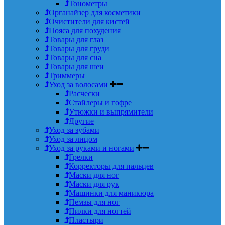
Тонометры
Органайзер для косметики
Очистители для кистей
Пояса для похудения
Товары для глаз
Товары для груди
Товары для сна
Товары для шеи
Триммеры
Уход за волосами
Расчески
Стайлеры и гофре
Утюжки и выпрямители
Другие
Уход за зубами
Уход за лицом
Уход за руками и ногами
Грелки
Корректоры для пальцев
Маски для ног
Маски для рук
Машинки для маникюра
Пемзы для ног
Пилки для ногтей
Пластыри