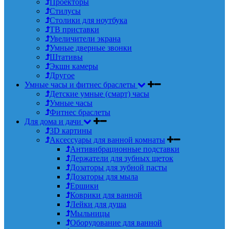
Проекторы
Стилусы
Столики для ноутбука
ТВ приставки
Увеличители экрана
Умные дверные звонки
Штативы
Экшн камеры
Другое
Умные часы и фитнес браслеты
Детские умные (смарт) часы
Умные часы
Фитнес браслеты
Для дома и дачи
3D картины
Аксессуары для ванной комнаты
Антивибрационные подставки
Держатели для зубных щеток
Дозаторы для зубной пасты
Дозаторы для мыла
Ершики
Коврики для ванной
Лейки для душа
Мыльницы
Оборудование для ванной