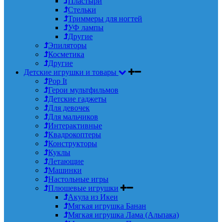
Пластыри
Стельки
Триммеры для ногтей
УФ лампы
Другие
Эпиляторы
Косметика
Другие
Детские игрушки и товары
Pop It
Герои мультфильмов
Детские гаджеты
Для девочек
Для мальчиков
Интерактивные
Квадрокоптеры
Конструкторы
Куклы
Летающие
Машинки
Настольные игры
Плюшевые игрушки
Акула из Икеи
Мягкая игрушка Банан
Мягкая игрушка Лама (Альпака)