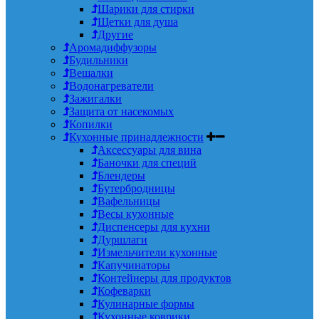
Шарики для стирки
Щетки для душа
Другие
Аромадиффузоры
Будильники
Вешалки
Водонагреватели
Зажигалки
Защита от насекомых
Копилки
Кухонные принадлежности
Аксессуары для вина
Баночки для специй
Блендеры
Бутербродницы
Вафельницы
Весы кухонные
Диспенсеры для кухни
Дуршлаги
Измельчители кухонные
Капучинаторы
Контейнеры для продуктов
Кофеварки
Кулинарные формы
Кухонные коврики