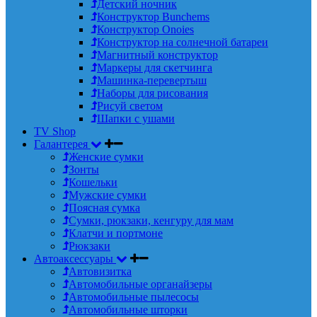
Детский ночник
Конструктор Bunchems
Конструктор Onoies
Конструктор на солнечной батареи
Магнитный конструктор
Маркеры для скетчинга
Машинка-перевертыш
Наборы для рисования
Рисуй светом
Шапки с ушами
TV Shop
Галантерея
Женские сумки
Зонты
Кошельки
Мужские сумки
Поясная сумка
Сумки, рюкзаки, кенгуру для мам
Клатчи и портмоне
Рюкзаки
Автоаксессуары
Автовизитка
Автомобильные органайзеры
Автомобильные пылесосы
Автомобильные шторки