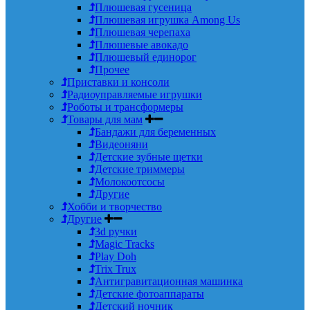
Плюшевая гусеница
Плюшевая игрушка Among Us
Плюшевая черепаха
Плюшевые авокадо
Плюшевый единорог
Прочее
Приставки и консоли
Радиоуправляемые игрушки
Роботы и трансформеры
Товары для мам
Бандажи для беременных
Видеоняни
Детские зубные щетки
Детские триммеры
Молокоотсосы
Другие
Хобби и творчество
Другие
3d ручки
Magic Tracks
Play Doh
Trix Trux
Антигравитационная машинка
Детские фотоаппараты
Детский ночник