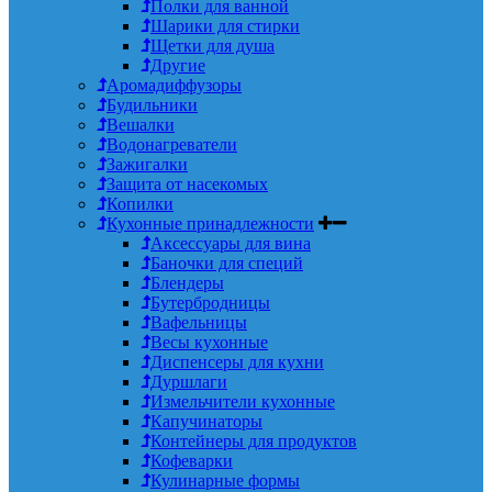
Полки для ванной
Шарики для стирки
Щетки для душа
Другие
Аромадиффузоры
Будильники
Вешалки
Водонагреватели
Зажигалки
Защита от насекомых
Копилки
Кухонные принадлежности
Аксессуары для вина
Баночки для специй
Блендеры
Бутербродницы
Вафельницы
Весы кухонные
Диспенсеры для кухни
Дуршлаги
Измельчители кухонные
Капучинаторы
Контейнеры для продуктов
Кофеварки
Кулинарные формы