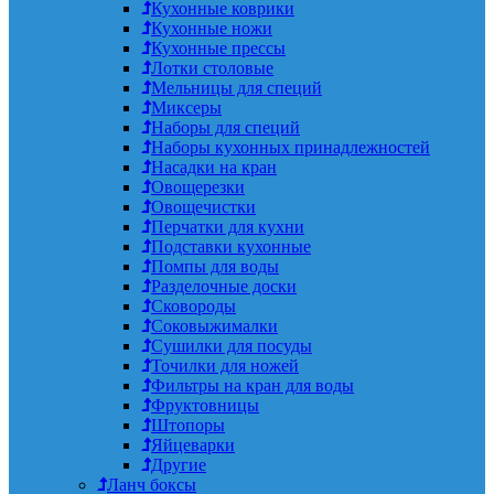
Кухонные коврики
Кухонные ножи
Кухонные прессы
Лотки столовые
Мельницы для специй
Миксеры
Наборы для специй
Наборы кухонных принадлежностей
Насадки на кран
Овощерезки
Овощечистки
Перчатки для кухни
Подставки кухонные
Помпы для воды
Разделочные доски
Сковороды
Соковыжималки
Сушилки для посуды
Точилки для ножей
Фильтры на кран для воды
Фруктовницы
Штопоры
Яйцеварки
Другие
Ланч боксы