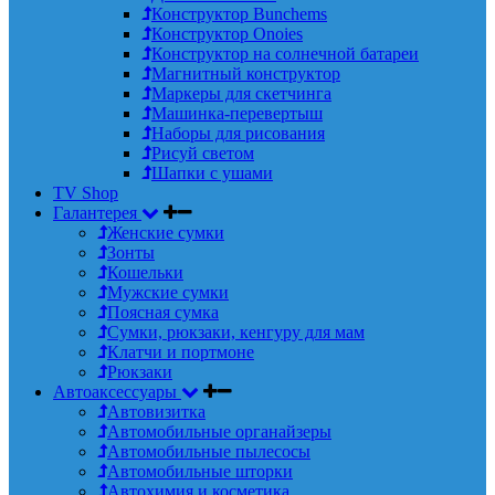
Конструктор Bunchems
Конструктор Onoies
Конструктор на солнечной батареи
Магнитный конструктор
Маркеры для скетчинга
Машинка-перевертыш
Наборы для рисования
Рисуй светом
Шапки с ушами
TV Shop
Галантерея
Женские сумки
Зонты
Кошельки
Мужские сумки
Поясная сумка
Сумки, рюкзаки, кенгуру для мам
Клатчи и портмоне
Рюкзаки
Автоаксессуары
Автовизитка
Автомобильные органайзеры
Автомобильные пылесосы
Автомобильные шторки
Автохимия и косметика