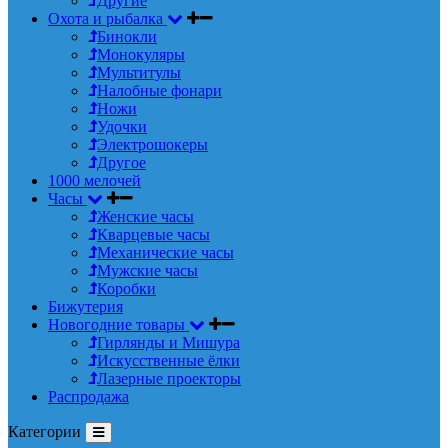
Другие
Охота и рыбалка
Бинокли
Монокуляры
Мультитулы
Налобные фонари
Ножи
Удочки
Электрошокеры
Другое
1000 мелочей
Часы
Женские часы
Кварцевые часы
Механические часы
Мужские часы
Коробки
Бижутерия
Новогодние товары
Гирлянды и Мишура
Искусственные ёлки
Лазерные проекторы
Распродажа
Категории