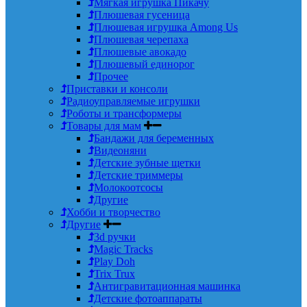
Мягкая игрушка Пикачу
Плюшевая гусеница
Плюшевая игрушка Among Us
Плюшевая черепаха
Плюшевые авокадо
Плюшевый единорог
Прочее
Приставки и консоли
Радиоуправляемые игрушки
Роботы и трансформеры
Товары для мам
Бандажи для беременных
Видеоняни
Детские зубные щетки
Детские триммеры
Молокоотсосы
Другие
Хобби и творчество
Другие
3d ручки
Magic Tracks
Play Doh
Trix Trux
Антигравитационная машинка
Детские фотоаппараты