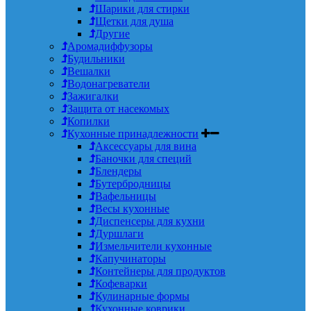
Шарики для стирки
Щетки для душа
Другие
Аромадиффузоры
Будильники
Вешалки
Водонагреватели
Зажигалки
Защита от насекомых
Копилки
Кухонные принадлежности
Аксессуары для вина
Баночки для специй
Блендеры
Бутербродницы
Вафельницы
Весы кухонные
Диспенсеры для кухни
Дуршлаги
Измельчители кухонные
Капучинаторы
Контейнеры для продуктов
Кофеварки
Кулинарные формы
Кухонные коврики