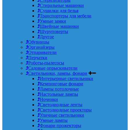
Стерилизаторы
Стиральные машинки
Сушилки для белья
Транспортеры для мебели
Умные замки
Швейные машинки
Шуруповерты
Другое
Обувницы
Органайзеры
Отпариватели
Перчатки
Роботы-пылесосы
Садовые опрыскиватели
Светильники, лампы, фонари
Интерьерные светильники
Кемпинговые фонари
Лампы потолочные
Настольные лампы
Ночники
Светодиодные ленты
Светодиодные проекторы
Уличные светильники
Умные лампы
Фонари прожекторы