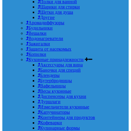
Полки для ванной
Шарики для стирки
Щетки для душа
Другие
Аромадиффузоры
Будильники
Вешалки
Водонагреватели
Зажигалки
Защита от насекомых
Копилки
Кухонные принадлежности
Аксессуары для вина
Баночки для специй
Блендеры
Бутербродницы
Вафельницы
Весы кухонные
Диспенсеры для кухни
Дуршлаги
Измельчители кухонные
Капучинаторы
Контейнеры для продуктов
Кофеварки
Кулинарные формы