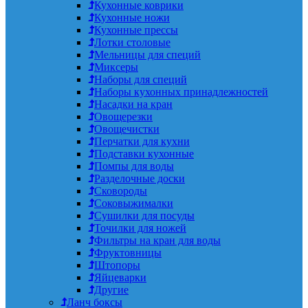
Кухонные коврики
Кухонные ножи
Кухонные прессы
Лотки столовые
Мельницы для специй
Миксеры
Наборы для специй
Наборы кухонных принадлежностей
Насадки на кран
Овощерезки
Овощечистки
Перчатки для кухни
Подставки кухонные
Помпы для воды
Разделочные доски
Сковороды
Соковыжималки
Сушилки для посуды
Точилки для ножей
Фильтры на кран для воды
Фруктовницы
Штопоры
Яйцеварки
Другие
Ланч боксы