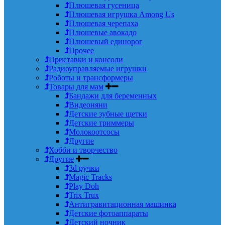
Плюшевая гусеница
Плюшевая игрушка Among Us
Плюшевая черепаха
Плюшевые авокадо
Плюшевый единорог
Прочее
Приставки и консоли
Радиоуправляемые игрушки
Роботы и трансформеры
Товары для мам
Бандажи для беременных
Видеоняни
Детские зубные щетки
Детские триммеры
Молокоотсосы
Другие
Хобби и творчество
Другие
3d ручки
Magic Tracks
Play Doh
Trix Trux
Антигравитационная машинка
Детские фотоаппараты
Детский ночник