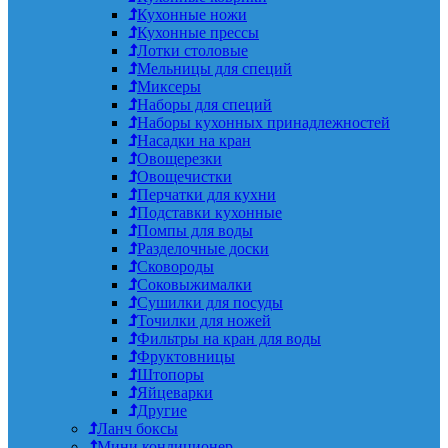
Кухонные ножи
Кухонные прессы
Лотки столовые
Мельницы для специй
Миксеры
Наборы для специй
Наборы кухонных принадлежностей
Насадки на кран
Овощерезки
Овощечистки
Перчатки для кухни
Подставки кухонные
Помпы для воды
Разделочные доски
Сковороды
Соковыжималки
Сушилки для посуды
Точилки для ножей
Фильтры на кран для воды
Фруктовницы
Штопоры
Яйцеварки
Другие
Ланч боксы
Мини кондиционер