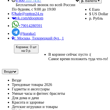
8 800
555 74 87
р.
Валюта
Бесплатный звонок по всей России
По будням, с 9:00 до 19:00
€ Euro
sale@opttop24.ru
$ US Dollar
vk.com/tdooptom
р. Рубль
+79014280591
@kuraka1
г. Москва, Тихорецкий бул., 1
Корзина:
0 шт
на
0 р.
В корзине сейчас пусто :(
Самое время положить туда что-то!
Везде
Везде
Трендовые товары 2026
Гаджеты и аксессуары
Умные часы и фитнес браслеты
Для дома и дачи
Красота и здоровье
Детские игрушки и товары