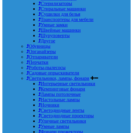
Стерилизаторы
Стиральные машинки
Сушилки для белья
Транспортеры для мебели
Умные замки
Швейные машинки
Шуруповерты
Другое
Обувницы
Органайзеры
Отпариватели
Перчатки
Роботы-пылесосы
Садовые опрыскиватели
Светильники, лампы, фонари
Интерьерные светильники
Кемпинговые фонари
Лампы потолочные
Настольные лампы
Ночники
Светодиодные ленты
Светодиодные проекторы
Уличные светильники
Умные лампы
Фонари прожекторы