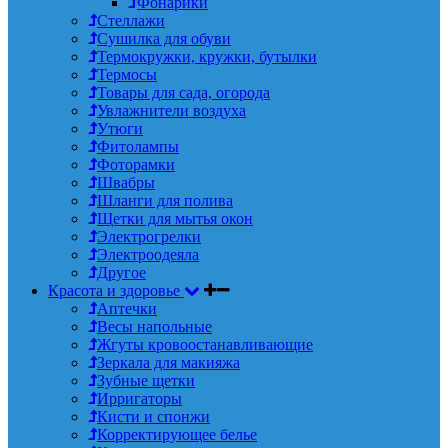
Фонарики
Стеллажи
Сушилка для обуви
Термокружки, кружки, бутылки
Термосы
Товары для сада, огорода
Увлажнители воздуха
Утюги
Фитолампы
Фоторамки
Швабры
Шланги для полива
Щетки для мытья окон
Электрогрелки
Электроодеяла
Другое
Красота и здоровье
Аптечки
Весы напольные
Жгуты кровоостанавливающие
Зеркала для макияжа
Зубные щетки
Ирригаторы
Кисти и спонжи
Корректирующее белье