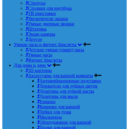
Стилусы
Столики для ноутбука
ТВ приставки
Увеличители экрана
Умные дверные звонки
Штативы
Экшн камеры
Другое
Умные часы и фитнес браслеты
Детские умные (смарт) часы
Умные часы
Фитнес браслеты
Для дома и дачи
3D картины
Аксессуары для ванной комнаты
Антивибрационные подставки
Держатели для зубных щеток
Дозаторы для зубной пасты
Дозаторы для мыла
Ершики
Коврики для ванной
Лейки для душа
Мыльницы
Оборудование для ванной
Полки для ванной