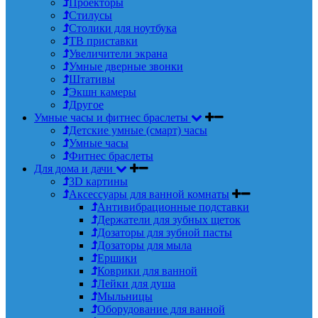
Проекторы
Стилусы
Столики для ноутбука
ТВ приставки
Увеличители экрана
Умные дверные звонки
Штативы
Экшн камеры
Другое
Умные часы и фитнес браслеты
Детские умные (смарт) часы
Умные часы
Фитнес браслеты
Для дома и дачи
3D картины
Аксессуары для ванной комнаты
Антивибрационные подставки
Держатели для зубных щеток
Дозаторы для зубной пасты
Дозаторы для мыла
Ершики
Коврики для ванной
Лейки для душа
Мыльницы
Оборудование для ванной