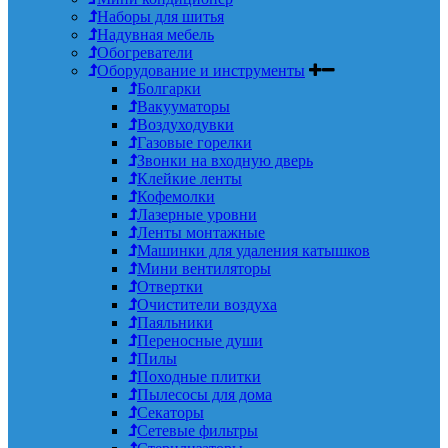
Наборы для шитья
Надувная мебель
Обогреватели
Оборудование и инструменты
Болгарки
Вакууматоры
Воздуходувки
Газовые горелки
Звонки на входную дверь
Клейкие ленты
Кофемолки
Лазерные уровни
Ленты монтажные
Машинки для удаления катышков
Мини вентиляторы
Отвертки
Очистители воздуха
Паяльники
Переносные души
Пилы
Походные плитки
Пылесосы для дома
Секаторы
Сетевые фильтры