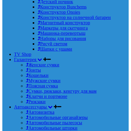
Детский ночник
Конструктор Bunchems
Конструктор Onoies
Конструктор на солнечной батареи
Магнитный конструктор
Маркеры для скетчинга
Машинка-перевертыш
Наборы для рисования
Рисуй светом
Шапки с ушами
TV Shop
Галантерея
Женские сумки
Зонты
Кошельки
Мужские сумки
Поясная сумка
Сумки, рюкзаки, кенгуру для мам
Клатчи и портмоне
Рюкзаки
Автоаксессуары
Автовизитка
Автомобильные органайзеры
Автомобильные пылесосы
Автомобильные шторки