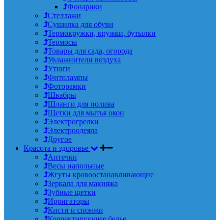
Фонарики
Стеллажи
Сушилка для обуви
Термокружки, кружки, бутылки
Термосы
Товары для сада, огорода
Увлажнители воздуха
Утюги
Фитолампы
Фоторамки
Швабры
Шланги для полива
Щетки для мытья окон
Электрогрелки
Электроодеяла
Другое
Красота и здоровье
Аптечки
Весы напольные
Жгуты кровоостанавливающие
Зеркала для макияжа
Зубные щетки
Ирригаторы
Кисти и спонжи
Корректирующее белье