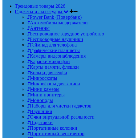
Трендовые товары 2026
Гаджеты и аксессуары
Power Bank (Повербанк)
Автомобильные держатели
Антенны
Беспроводное зарядное устройство
Беспроводные наушники
Геймпад для телефона
Графические планшеты
Камеры видеонаблюдения
Караоке микрофон
Карты памяти, флешки
Кольца для селфи
Микроскопы
Микрофоны для записи
Мини камеры
Мини принтеры
Моноподы
Наборы для чистки гаджетов
Наушники
Очки виртуальной реальности
Подставки
Портативные колонки
Портативный вентилятор