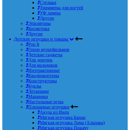
Стельки
Триммеры для ногтей
УФ лампы
Другие
Эпиляторы
Косметика
Другие
Детские игрушки и товары
Pop It
Герои мультфильмов
Детские гаджеты
Для девочек
Для мальчиков
Интерактивные
Квадрокоптеры
Конструкторы
Куклы
Летающие
Машинки
Настольные игры
Плюшевые игрушки
Акула из Икеи
Мягкая игрушка Банан
Мягкая игрушка Лама (Альпака)
Мягкая игрушка Пикачу