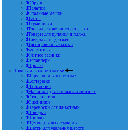
Обручи
Палатки
Спальные мешки
Тенты
Термоноски
Товары для активного отдыха
Товары для купания и пляжа
Товары для туризма
Тренировочные маски
Фиксаторы
Фитнес резинки
Эспандеры
Прочее
Товары для животных
Игрушки для животных
Когтерезки
Лапомойки
Машинки для стрижки животных
Отпугиватели
Ошейники
Переноски для животных
Поводки
Поилки
Щетки для вычесывания
Щетки для удаления шерсти