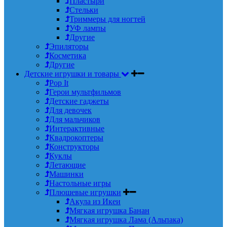
Пластыри
Стельки
Триммеры для ногтей
УФ лампы
Другие
Эпиляторы
Косметика
Другие
Детские игрушки и товары
Pop It
Герои мультфильмов
Детские гаджеты
Для девочек
Для мальчиков
Интерактивные
Квадрокоптеры
Конструкторы
Куклы
Летающие
Машинки
Настольные игры
Плюшевые игрушки
Акула из Икеи
Мягкая игрушка Банан
Мягкая игрушка Лама (Альпака)