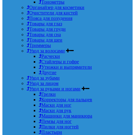
Тонометры
Органайзер для косметики
Очистители для кистей
Пояса для похудения
Товары для глаз
Товары для груди
Товары для сна
Товары для шеи
Триммеры
Уход за волосами
Расчески
Стайлеры и гофре
Утюжки и выпрямители
Другие
Уход за зубами
Уход за лицом
Уход за руками и ногами
Грелки
Корректоры для пальцев
Маски для ног
Маски для рук
Машинки для маникюра
Пемзы для ног
Пилки для ногтей
Пластыри