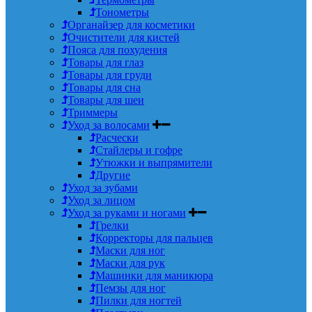
Тонометры
Органайзер для косметики
Очистители для кистей
Пояса для похудения
Товары для глаз
Товары для груди
Товары для сна
Товары для шеи
Триммеры
Уход за волосами
Расчески
Стайлеры и гофре
Утюжки и выпрямители
Другие
Уход за зубами
Уход за лицом
Уход за руками и ногами
Грелки
Корректоры для пальцев
Маски для ног
Маски для рук
Машинки для маникюра
Пемзы для ног
Пилки для ногтей