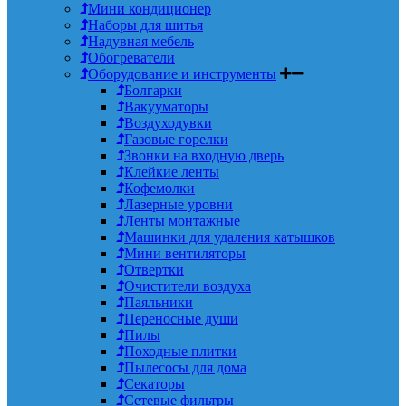
Мини кондиционер
Наборы для шитья
Надувная мебель
Обогреватели
Оборудование и инструменты
Болгарки
Вакууматоры
Воздуходувки
Газовые горелки
Звонки на входную дверь
Клейкие ленты
Кофемолки
Лазерные уровни
Ленты монтажные
Машинки для удаления катышков
Мини вентиляторы
Отвертки
Очистители воздуха
Паяльники
Переносные души
Пилы
Походные плитки
Пылесосы для дома
Секаторы
Сетевые фильтры