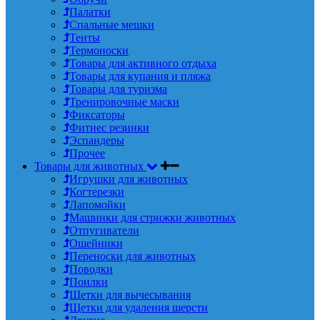
Палатки
Спальные мешки
Тенты
Термоноски
Товары для активного отдыха
Товары для купания и пляжа
Товары для туризма
Тренировочные маски
Фиксаторы
Фитнес резинки
Эспандеры
Прочее
Товары для животных
Игрушки для животных
Когтерезки
Лапомойки
Машинки для стрижки животных
Отпугиватели
Ошейники
Переноски для животных
Поводки
Поилки
Щетки для вычесывания
Щетки для удаления шерсти