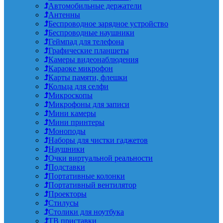
Автомобильные держатели
Антенны
Беспроводное зарядное устройство
Беспроводные наушники
Геймпад для телефона
Графические планшеты
Камеры видеонаблюдения
Караоке микрофон
Карты памяти, флешки
Кольца для селфи
Микроскопы
Микрофоны для записи
Мини камеры
Мини принтеры
Моноподы
Наборы для чистки гаджетов
Наушники
Очки виртуальной реальности
Подставки
Портативные колонки
Портативный вентилятор
Проекторы
Стилусы
Столики для ноутбука
ТВ приставки