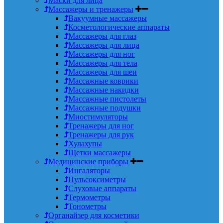
Маски для лица
Массажеры и тренажеры
Вакуумные массажеры
Косметологические аппараты
Массажеры для глаз
Массажеры для лица
Массажеры для ног
Массажеры для тела
Массажеры для шеи
Массажные коврики
Массажные накидки
Массажные пистолеты
Массажные подушки
Миостимуляторы
Тренажеры для ног
Тренажеры для рук
Хулахупы
Щетки массажеры
Медицинские приборы
Ингаляторы
Пульсоксиметры
Слуховые аппараты
Термометры
Тонометры
Органайзер для косметики