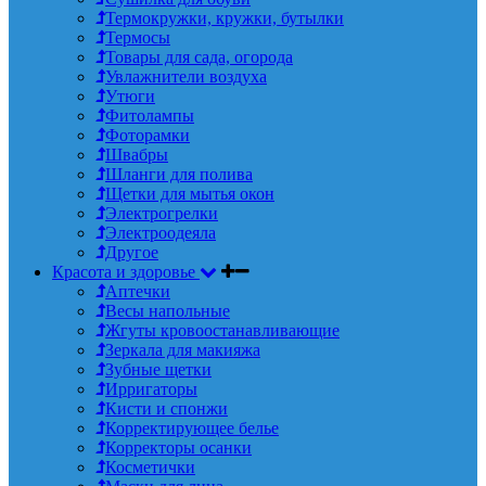
Термокружки, кружки, бутылки
Термосы
Товары для сада, огорода
Увлажнители воздуха
Утюги
Фитолампы
Фоторамки
Швабры
Шланги для полива
Щетки для мытья окон
Электрогрелки
Электроодеяла
Другое
Красота и здоровье
Аптечки
Весы напольные
Жгуты кровоостанавливающие
Зеркала для макияжа
Зубные щетки
Ирригаторы
Кисти и спонжи
Корректирующее белье
Корректоры осанки
Косметички