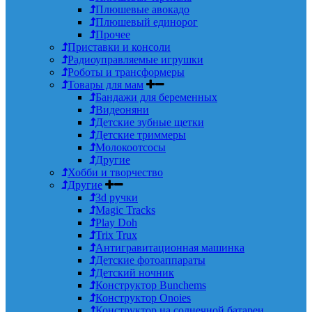
Плюшевые авокадо
Плюшевый единорог
Прочее
Приставки и консоли
Радиоуправляемые игрушки
Роботы и трансформеры
Товары для мам
Бандажи для беременных
Видеоняни
Детские зубные щетки
Детские триммеры
Молокоотсосы
Другие
Хобби и творчество
Другие
3d ручки
Magic Tracks
Play Doh
Trix Trux
Антигравитационная машинка
Детские фотоаппараты
Детский ночник
Конструктор Bunchems
Конструктор Onoies
Конструктор на солнечной батареи