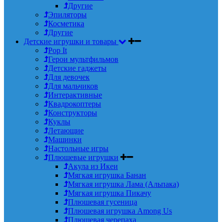
Другие
Эпиляторы
Косметика
Другие
Детские игрушки и товары
Pop It
Герои мультфильмов
Детские гаджеты
Для девочек
Для мальчиков
Интерактивные
Квадрокоптеры
Конструкторы
Куклы
Летающие
Машинки
Настольные игры
Плюшевые игрушки
Акула из Икеи
Мягкая игрушка Банан
Мягкая игрушка Лама (Альпака)
Мягкая игрушка Пикачу
Плюшевая гусеница
Плюшевая игрушка Among Us
Плюшевая черепаха