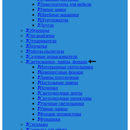
Транспортеры для мебели
Умные замки
Швейные машинки
Шуруповерты
Другое
Обувницы
Органайзеры
Отпариватели
Перчатки
Роботы-пылесосы
Садовые опрыскиватели
Светильники, лампы, фонари
Интерьерные светильники
Кемпинговые фонари
Лампы потолочные
Настольные лампы
Ночники
Светодиодные ленты
Светодиодные проекторы
Уличные светильники
Умные лампы
Фонари прожекторы
Фонарики
Стеллажи
Сушилка для обуви