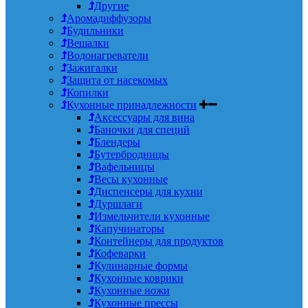
Другие
Аромадиффузоры
Будильники
Вешалки
Водонагреватели
Зажигалки
Защита от насекомых
Копилки
Кухонные принадлежности
Аксессуары для вина
Баночки для специй
Блендеры
Бутербродницы
Вафельницы
Весы кухонные
Диспенсеры для кухни
Дуршлаги
Измельчители кухонные
Капучинаторы
Контейнеры для продуктов
Кофеварки
Кулинарные формы
Кухонные коврики
Кухонные ножи
Кухонные прессы