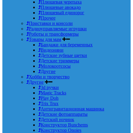
Плюшевая черепаха
Плюшевые авокадо
Плюшевый единорог
Прочее
Приставки и консоли
Радиоуправляемые игрушки
Роботы и трансформеры
Товары для мам
Бандажи для беременных
Видеоняни
Детские зубные щетки
Детские триммеры
Молокоотсосы
Другие
Хобби и творчество
Другие
3d ручки
Magic Tracks
Play Doh
Trix Trux
Антигравитационная машинка
Детские фотоаппараты
Детский ночник
Конструктор Bunchems
Конструктор Onoies