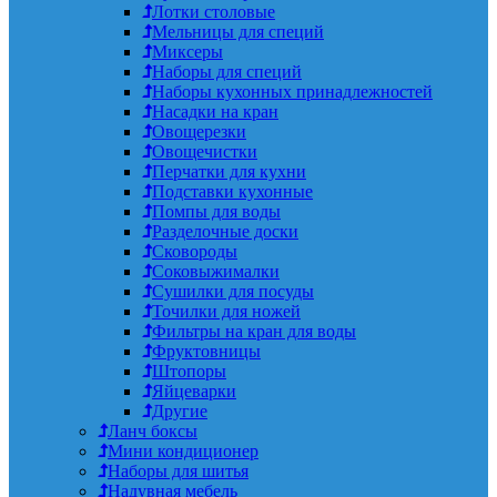
Лотки столовые
Мельницы для специй
Миксеры
Наборы для специй
Наборы кухонных принадлежностей
Насадки на кран
Овощерезки
Овощечистки
Перчатки для кухни
Подставки кухонные
Помпы для воды
Разделочные доски
Сковороды
Соковыжималки
Сушилки для посуды
Точилки для ножей
Фильтры на кран для воды
Фруктовницы
Штопоры
Яйцеварки
Другие
Ланч боксы
Мини кондиционер
Наборы для шитья
Надувная мебель