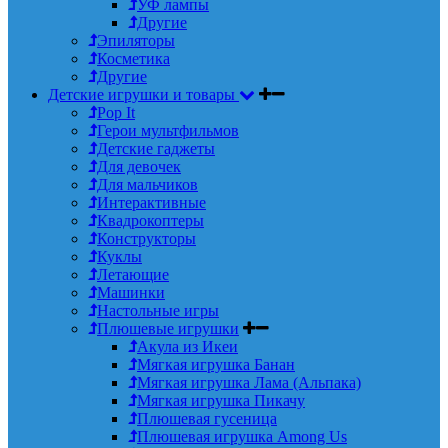
УФ лампы
Другие
Эпиляторы
Косметика
Другие
Детские игрушки и товары
Pop It
Герои мультфильмов
Детские гаджеты
Для девочек
Для мальчиков
Интерактивные
Квадрокоптеры
Конструкторы
Куклы
Летающие
Машинки
Настольные игры
Плюшевые игрушки
Акула из Икеи
Мягкая игрушка Банан
Мягкая игрушка Лама (Альпака)
Мягкая игрушка Пикачу
Плюшевая гусеница
Плюшевая игрушка Among Us