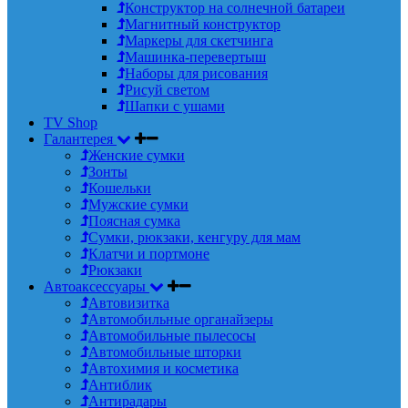
Конструктор на солнечной батареи
Магнитный конструктор
Маркеры для скетчинга
Машинка-перевертыш
Наборы для рисования
Рисуй светом
Шапки с ушами
TV Shop
Галантерея
Женские сумки
Зонты
Кошельки
Мужские сумки
Поясная сумка
Сумки, рюкзаки, кенгуру для мам
Клатчи и портмоне
Рюкзаки
Автоаксессуары
Автовизитка
Автомобильные органайзеры
Автомобильные пылесосы
Автомобильные шторки
Автохимия и косметика
Антиблик
Антирадары