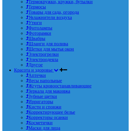
Термокружки, кружки, бутылки
Термосы
Товары для сада, огорода
Увлажнители воздуха
Утюги
Фитолампы
Фоторамки
Швабры
Шланги для полива
Щетки для мытья окон
Электрогрелки
Электроодеяла
Другое
Красота и здоровье
Аптечки
Весы напольные
Жгуты кровоостанавливающие
Зеркала для макияжа
Зубные щетки
Ирригаторы
Кисти и спонжи
Корректирующее белье
Корректоры осанки
Косметички
Маски для лица