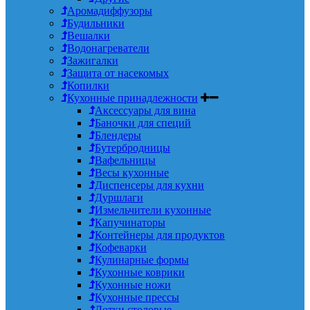
Аромадиффузоры
Будильники
Вешалки
Водонагреватели
Зажигалки
Защита от насекомых
Копилки
Кухонные принадлежности
Аксессуары для вина
Баночки для специй
Блендеры
Бутербродницы
Вафельницы
Весы кухонные
Диспенсеры для кухни
Дуршлаги
Измельчители кухонные
Капучинаторы
Контейнеры для продуктов
Кофеварки
Кулинарные формы
Кухонные коврики
Кухонные ножи
Кухонные прессы
Лотки столовые