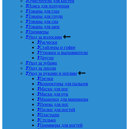
Очистители для кистей
Пояса для похудения
Товары для глаз
Товары для груди
Товары для сна
Товары для шеи
Триммеры
Уход за волосами
Расчески
Стайлеры и гофре
Утюжки и выпрямители
Другие
Уход за зубами
Уход за лицом
Уход за руками и ногами
Грелки
Корректоры для пальцев
Маски для ног
Маски для рук
Машинки для маникюра
Пемзы для ног
Пилки для ногтей
Пластыри
Стельки
Триммеры для ногтей