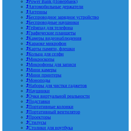
Power Bank (Повербанк)
Автомобильные держатели
Антенны
Беспроводное зарядное устройство
Беспроводные наушники
Геймпад для телефона
Графические планшеты
Камеры видеонаблюдения
Караоке микрофон
Карты памяти, флешки
Кольца для селфи
Микроскопы
Микрофоны для записи
Мини камеры
Мини принтеры
Моноподы
Наборы для чистки гаджетов
Наушники
Очки виртуальной реальности
Подставки
Портативные колонки
Портативный вентилятор
Проекторы
Стилусы
Столики для ноутбука