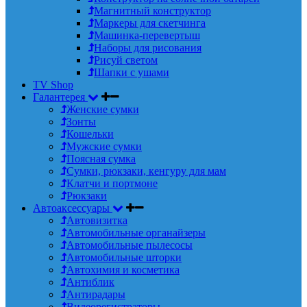
Магнитный конструктор
Маркеры для скетчинга
Машинка-перевертыш
Наборы для рисования
Рисуй светом
Шапки с ушами
TV Shop
Галантерея
Женские сумки
Зонты
Кошельки
Мужские сумки
Поясная сумка
Сумки, рюкзаки, кенгуру для мам
Клатчи и портмоне
Рюкзаки
Автоаксессуары
Автовизитка
Автомобильные органайзеры
Автомобильные пылесосы
Автомобильные шторки
Автохимия и косметика
Антиблик
Антирадары
Видеорегистраторы