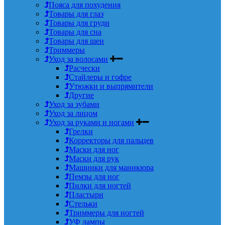
Пояса для похудения
Товары для глаз
Товары для груди
Товары для сна
Товары для шеи
Триммеры
Уход за волосами
Расчески
Стайлеры и гофре
Утюжки и выпрямители
Другие
Уход за зубами
Уход за лицом
Уход за руками и ногами
Грелки
Корректоры для пальцев
Маски для ног
Маски для рук
Машинки для маникюра
Пемзы для ног
Пилки для ногтей
Пластыри
Стельки
Триммеры для ногтей
УФ лампы