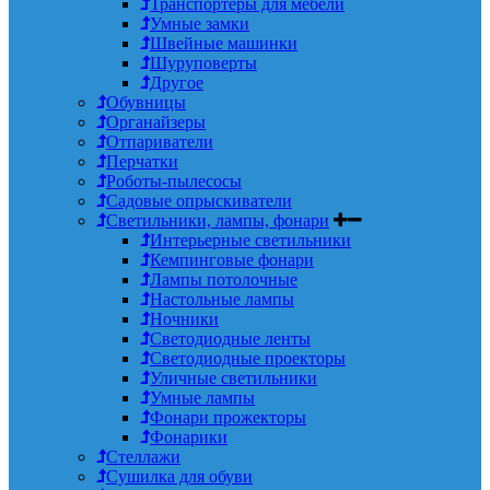
Транспортеры для мебели
Умные замки
Швейные машинки
Шуруповерты
Другое
Обувницы
Органайзеры
Отпариватели
Перчатки
Роботы-пылесосы
Садовые опрыскиватели
Светильники, лампы, фонари
Интерьерные светильники
Кемпинговые фонари
Лампы потолочные
Настольные лампы
Ночники
Светодиодные ленты
Светодиодные проекторы
Уличные светильники
Умные лампы
Фонари прожекторы
Фонарики
Стеллажи
Сушилка для обуви