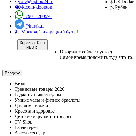
sale@opttop24.ru
$ US Dollar
vk.com/tdooptom
р. Рубль
+79014280591
@kuraka1
г. Москва, Тихорецкий бул., 1
Корзина:
0 шт
на
0 р.
В корзине сейчас пусто :(
Самое время положить туда что-то!
Везде
Везде
Трендовые товары 2026
Гаджеты и аксессуары
Умные часы и фитнес браслеты
Для дома и дачи
Красота и здоровье
Детские игрушки и товары
TV Shop
Галантерея
Автоаксессуары