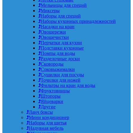
Мельницы для специй
Миксеры
Наборы для специй
Наборы кухонных принадлежностей
Насадки на кран
Овощерезки
Овощечистки
Перчатки для кухни
Подставки кухонные
Помпы для воды
Разделочные доски
Сковороды
Соковыжималки
Сушилки для посуды
Точилки для ножей
Фильтры на кран для воды
Фруктовницы
Штопоры
Яйцеварки
Другие
Ланч боксы
Мини кондиционер
Наборы для шитья
Надувная мебель