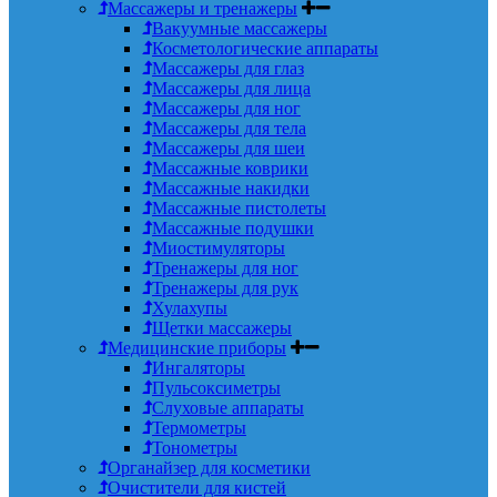
Массажеры и тренажеры
Вакуумные массажеры
Косметологические аппараты
Массажеры для глаз
Массажеры для лица
Массажеры для ног
Массажеры для тела
Массажеры для шеи
Массажные коврики
Массажные накидки
Массажные пистолеты
Массажные подушки
Миостимуляторы
Тренажеры для ног
Тренажеры для рук
Хулахупы
Щетки массажеры
Медицинские приборы
Ингаляторы
Пульсоксиметры
Слуховые аппараты
Термометры
Тонометры
Органайзер для косметики
Очистители для кистей