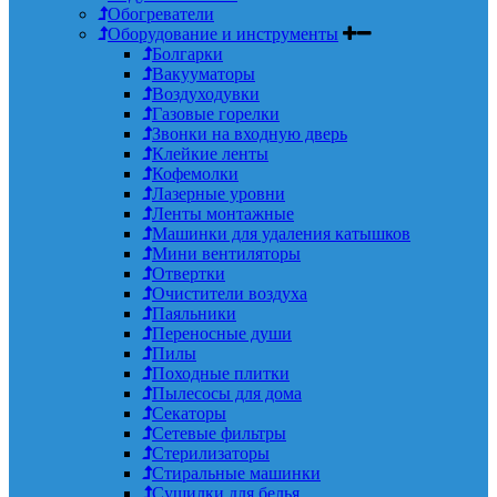
Обогреватели
Оборудование и инструменты
Болгарки
Вакууматоры
Воздуходувки
Газовые горелки
Звонки на входную дверь
Клейкие ленты
Кофемолки
Лазерные уровни
Ленты монтажные
Машинки для удаления катышков
Мини вентиляторы
Отвертки
Очистители воздуха
Паяльники
Переносные души
Пилы
Походные плитки
Пылесосы для дома
Секаторы
Сетевые фильтры
Стерилизаторы
Стиральные машинки
Сушилки для белья