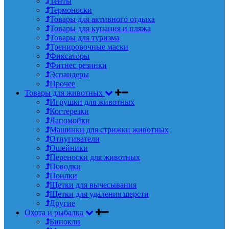
Тенты
Термоноски
Товары для активного отдыха
Товары для купания и пляжа
Товары для туризма
Тренировочные маски
Фиксаторы
Фитнес резинки
Эспандеры
Прочее
Товары для животных
Игрушки для животных
Когтерезки
Лапомойки
Машинки для стрижки животных
Отпугиватели
Ошейники
Переноски для животных
Поводки
Поилки
Щетки для вычесывания
Щетки для удаления шерсти
Другие
Охота и рыбалка
Бинокли