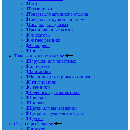
Тенты
Термоноски
Товары для активного отдыха
Товары для купания и пляжа
Товары для туризма
Тренировочные маски
Фиксаторы
Фитнес резинки
Эспандеры
Прочее
Товары для животных
Игрушки для животных
Когтерезки
Лапомойки
Машинки для стрижки животных
Отпугиватели
Ошейники
Переноски для животных
Поводки
Поилки
Щетки для вычесывания
Щетки для удаления шерсти
Другие
Охота и рыбалка
Бинокли