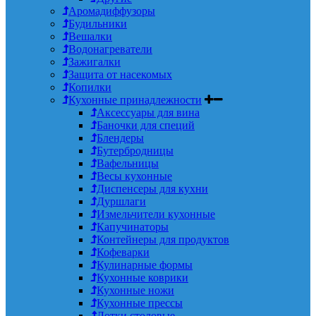
Аромадиффузоры
Будильники
Вешалки
Водонагреватели
Зажигалки
Защита от насекомых
Копилки
Кухонные принадлежности
Аксессуары для вина
Баночки для специй
Блендеры
Бутербродницы
Вафельницы
Весы кухонные
Диспенсеры для кухни
Дуршлаги
Измельчители кухонные
Капучинаторы
Контейнеры для продуктов
Кофеварки
Кулинарные формы
Кухонные коврики
Кухонные ножи
Кухонные прессы
Лотки столовые