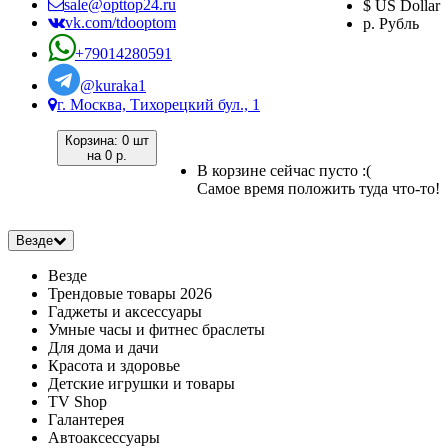
sale@opttop24.ru
$ US Dollar
vk.com/tdooptom
р. Рубль
+79014280591
@kuraka1
г. Москва, Тихорецкий бул., 1
Корзина:
0 шт
на
0 р.
В корзине сейчас пусто :(
Самое время положить туда что-то!
Везде
Везде
Трендовые товары 2026
Гаджеты и аксессуары
Умные часы и фитнес браслеты
Для дома и дачи
Красота и здоровье
Детские игрушки и товары
TV Shop
Галантерея
Автоаксессуары