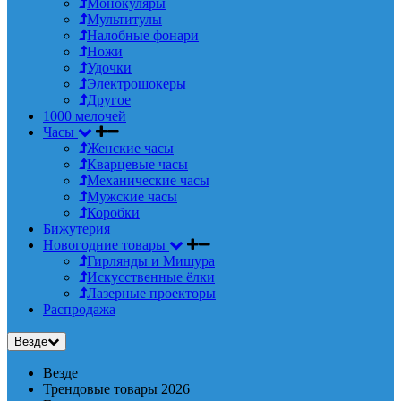
Монокуляры
Мультитулы
Налобные фонари
Ножи
Удочки
Электрошокеры
Другое
1000 мелочей
Часы
Женские часы
Кварцевые часы
Механические часы
Мужские часы
Коробки
Бижутерия
Новогодние товары
Гирлянды и Мишура
Искусственные ёлки
Лазерные проекторы
Распродажа
Везде
Везде
Трендовые товары 2026