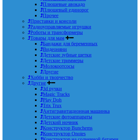
Плюшевые авокадо
Плюшевый единорог
Прочее
Приставки и консоли
Радиоуправляемые игрушки
Роботы и трансформеры
Товары для мам
Бандажи для беременных
Видеоняни
Детские зубные щетки
Детские триммеры
Молокоотсосы
Другие
Хобби и творчество
Другие
3d ручки
Magic Tracks
Play Doh
Trix Trux
Антигравитационная машинка
Детские фотоаппараты
Детский ночник
Конструктор Bunchems
Конструктор Onoies
Конструктор на солнечной батареи