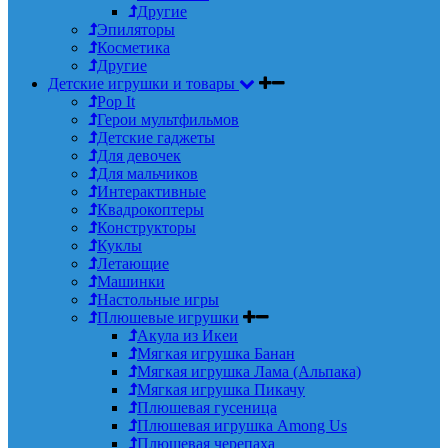
Другие
Эпиляторы
Косметика
Другие
Детские игрушки и товары
Pop It
Герои мультфильмов
Детские гаджеты
Для девочек
Для мальчиков
Интерактивные
Квадрокоптеры
Конструкторы
Куклы
Летающие
Машинки
Настольные игры
Плюшевые игрушки
Акула из Икеи
Мягкая игрушка Банан
Мягкая игрушка Лама (Альпака)
Мягкая игрушка Пикачу
Плюшевая гусеница
Плюшевая игрушка Among Us
Плюшевая черепаха