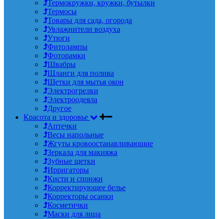
Термокружки, кружки, бутылки
Термосы
Товары для сада, огорода
Увлажнители воздуха
Утюги
Фитолампы
Фоторамки
Швабры
Шланги для полива
Щетки для мытья окон
Электрогрелки
Электроодеяла
Другое
Красота и здоровье
Аптечки
Весы напольные
Жгуты кровоостанавливающие
Зеркала для макияжа
Зубные щетки
Ирригаторы
Кисти и спонжи
Корректирующее белье
Корректоры осанки
Косметички
Маски для лица