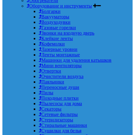
Обогреватели
Оборудование и инструменты
Болгарки
Вакууматоры
Воздуходувки
Газовые горелки
Звонки на входную дверь
Клейкие ленты
Кофемолки
Лазерные уровни
Ленты монтажные
Машинки для удаления катышков
Мини вентиляторы
Отвертки
Очистители воздуха
Паяльники
Переносные души
Пилы
Походные плитки
Пылесосы для дома
Секаторы
Сетевые фильтры
Стерилизаторы
Стиральные машинки
Сушилки для белья