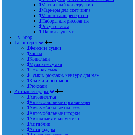
Магнитный конструктор
Маркеры для скетчинга
Машинка-перевертыш
Наборы для рисования
Рисуй светом
Шапки с ушами
TV Shop
Галантерея
Женские сумки
Зонты
Кошельки
Мужские сумки
Поясная сумка
Сумки, рюкзаки, кенгуру для мам
Клатчи и портмоне
Рюкзаки
Автоаксессуары
Автовизитка
Автомобильные органайзеры
Автомобильные пылесосы
Автомобильные шторки
Автохимия и косметика
Антиблик
Антирадары
Видеорегистраторы