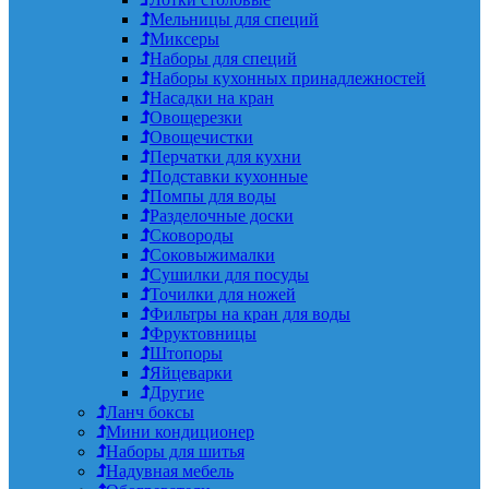
Мельницы для специй
Миксеры
Наборы для специй
Наборы кухонных принадлежностей
Насадки на кран
Овощерезки
Овощечистки
Перчатки для кухни
Подставки кухонные
Помпы для воды
Разделочные доски
Сковороды
Соковыжималки
Сушилки для посуды
Точилки для ножей
Фильтры на кран для воды
Фруктовницы
Штопоры
Яйцеварки
Другие
Ланч боксы
Мини кондиционер
Наборы для шитья
Надувная мебель