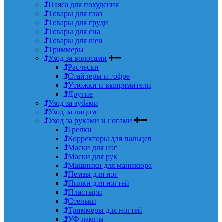
Пояса для похудения
Товары для глаз
Товары для груди
Товары для сна
Товары для шеи
Триммеры
Уход за волосами
Расчески
Стайлеры и гофре
Утюжки и выпрямители
Другие
Уход за зубами
Уход за лицом
Уход за руками и ногами
Грелки
Корректоры для пальцев
Маски для ног
Маски для рук
Машинки для маникюра
Пемзы для ног
Пилки для ногтей
Пластыри
Стельки
Триммеры для ногтей
УФ лампы