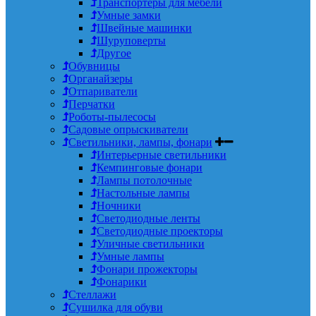
Транспортеры для мебели
Умные замки
Швейные машинки
Шуруповерты
Другое
Обувницы
Органайзеры
Отпариватели
Перчатки
Роботы-пылесосы
Садовые опрыскиватели
Светильники, лампы, фонари
Интерьерные светильники
Кемпинговые фонари
Лампы потолочные
Настольные лампы
Ночники
Светодиодные ленты
Светодиодные проекторы
Уличные светильники
Умные лампы
Фонари прожекторы
Фонарики
Стеллажи
Сушилка для обуви