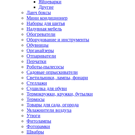
Яйцеварки
Другие
Ланч боксы
Мини кондиционер
Наборы для шитья
Надувная мебель
Обогреватели
Оборудование и инструменты
Обувницы
Органайзеры
Отпариватели
Перчатки
Роботы-пылесосы
Садовые опрыскиватели
Светильники, лампы, фонари
Стеллажи
Сушилка для обуви
Термокружки, кружки, бутылки
Термосы
Товары для сада, огорода
Увлажнители воздуха
Утюги
Фитолампы
Фоторамки
Швабры