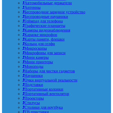
Автомобильные держатели
Антенны
Беспроводное зарядное устройство
Беспроводные наушники
Геймпад для телефона
Графические планшеты
Камеры видеонаблюдения
Караоке микрофон
Карты памяти, флешки
Кольца для селфи
Микроскопы
Микрофоны для записи
Мини камеры
Мини принтеры
Моноподы
Наборы для чистки гаджетов
Наушники
Очки виртуальной реальности
Подставки
Портативные колонки
Портативный вентилятор
Проекторы
Стилусы
Столики для ноутбука
ТВ приставки