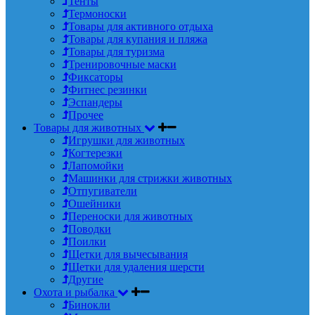
Тенты
Термоноски
Товары для активного отдыха
Товары для купания и пляжа
Товары для туризма
Тренировочные маски
Фиксаторы
Фитнес резинки
Эспандеры
Прочее
Товары для животных
Игрушки для животных
Когтерезки
Лапомойки
Машинки для стрижки животных
Отпугиватели
Ошейники
Переноски для животных
Поводки
Поилки
Щетки для вычесывания
Щетки для удаления шерсти
Другие
Охота и рыбалка
Бинокли