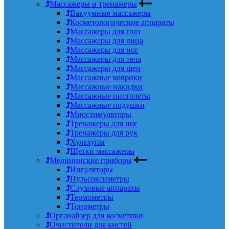
Массажеры и тренажеры
Вакуумные массажеры
Косметологические аппараты
Массажеры для глаз
Массажеры для лица
Массажеры для ног
Массажеры для тела
Массажеры для шеи
Массажные коврики
Массажные накидки
Массажные пистолеты
Массажные подушки
Миостимуляторы
Тренажеры для ног
Тренажеры для рук
Хулахупы
Щетки массажеры
Медицинские приборы
Ингаляторы
Пульсоксиметры
Слуховые аппараты
Термометры
Тонометры
Органайзер для косметики
Очистители для кистей