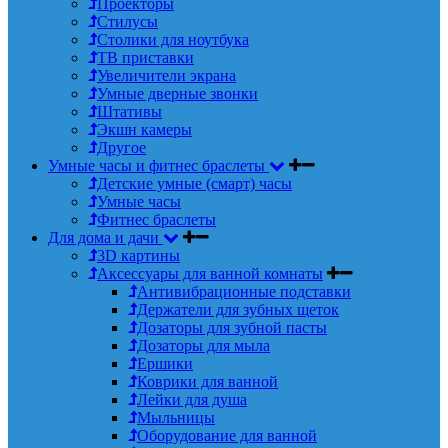
Проекторы
Стилусы
Столики для ноутбука
ТВ приставки
Увеличители экрана
Умные дверные звонки
Штативы
Экшн камеры
Другое
Умные часы и фитнес браслеты
Детские умные (смарт) часы
Умные часы
Фитнес браслеты
Для дома и дачи
3D картины
Аксессуары для ванной комнаты
Антивибрационные подставки
Держатели для зубных щеток
Дозаторы для зубной пасты
Дозаторы для мыла
Ершики
Коврики для ванной
Лейки для душа
Мыльницы
Оборудование для ванной