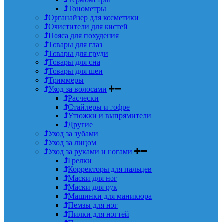
Тонометры
Органайзер для косметики
Очистители для кистей
Пояса для похудения
Товары для глаз
Товары для груди
Товары для сна
Товары для шеи
Триммеры
Уход за волосами
Расчески
Стайлеры и гофре
Утюжки и выпрямители
Другие
Уход за зубами
Уход за лицом
Уход за руками и ногами
Грелки
Корректоры для пальцев
Маски для ног
Маски для рук
Машинки для маникюра
Пемзы для ног
Пилки для ногтей