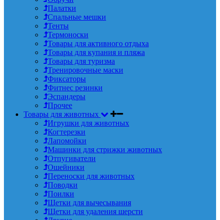
Палатки
Спальные мешки
Тенты
Термоноски
Товары для активного отдыха
Товары для купания и пляжа
Товары для туризма
Тренировочные маски
Фиксаторы
Фитнес резинки
Эспандеры
Прочее
Товары для животных
Игрушки для животных
Когтерезки
Лапомойки
Машинки для стрижки животных
Отпугиватели
Ошейники
Переноски для животных
Поводки
Поилки
Щетки для вычесывания
Щетки для удаления шерсти