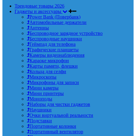
Трендовые товары 2026
Гаджеты и аксессуары
Power Bank (Повербанк)
Автомобильные держатели
Антенны
Беспроводное зарядное устройство
Беспроводные наушники
Геймпад для телефона
Графические планшеты
Камеры видеонаблюдения
Караоке микрофон
Карты памяти, флешки
Кольца для селфи
Микроскопы
Микрофоны для записи
Мини камеры
Мини принтеры
Моноподы
Наборы для чистки гаджетов
Наушники
Очки виртуальной реальности
Подставки
Портативные колонки
Портативный вентилятор