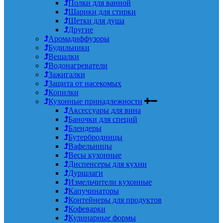
Полки для ванной
Шарики для стирки
Щетки для душа
Другие
Аромадиффузоры
Будильники
Вешалки
Водонагреватели
Зажигалки
Защита от насекомых
Копилки
Кухонные принадлежности
Аксессуары для вина
Баночки для специй
Блендеры
Бутербродницы
Вафельницы
Весы кухонные
Диспенсеры для кухни
Дуршлаги
Измельчители кухонные
Капучинаторы
Контейнеры для продуктов
Кофеварки
Кулинарные формы