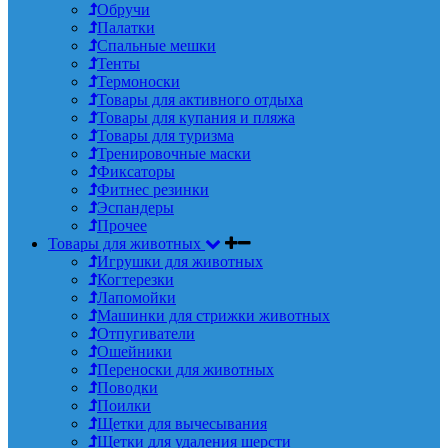
Обручи
Палатки
Спальные мешки
Тенты
Термоноски
Товары для активного отдыха
Товары для купания и пляжа
Товары для туризма
Тренировочные маски
Фиксаторы
Фитнес резинки
Эспандеры
Прочее
Товары для животных
Игрушки для животных
Когтерезки
Лапомойки
Машинки для стрижки животных
Отпугиватели
Ошейники
Переноски для животных
Поводки
Поилки
Щетки для вычесывания
Щетки для удаления шерсти