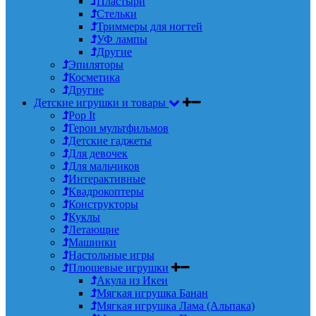
Пластыри
Стельки
Триммеры для ногтей
УФ лампы
Другие
Эпиляторы
Косметика
Другие
Детские игрушки и товары
Pop It
Герои мультфильмов
Детские гаджеты
Для девочек
Для мальчиков
Интерактивные
Квадрокоптеры
Конструкторы
Куклы
Летающие
Машинки
Настольные игры
Плюшевые игрушки
Акула из Икеи
Мягкая игрушка Банан
Мягкая игрушка Лама (Альпака)