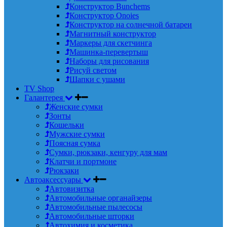
Конструктор Bunchems
Конструктор Onoies
Конструктор на солнечной батареи
Магнитный конструктор
Маркеры для скетчинга
Машинка-перевертыш
Наборы для рисования
Рисуй светом
Шапки с ушами
TV Shop
Галантерея
Женские сумки
Зонты
Кошельки
Мужские сумки
Поясная сумка
Сумки, рюкзаки, кенгуру для мам
Клатчи и портмоне
Рюкзаки
Автоаксессуары
Автовизитка
Автомобильные органайзеры
Автомобильные пылесосы
Автомобильные шторки
Автохимия и косметика