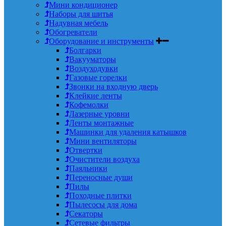
Мини кондиционер
Наборы для шитья
Надувная мебель
Обогреватели
Оборудование и инструменты
Болгарки
Вакууматоры
Воздуходувки
Газовые горелки
Звонки на входную дверь
Клейкие ленты
Кофемолки
Лазерные уровни
Ленты монтажные
Машинки для удаления катышков
Мини вентиляторы
Отвертки
Очистители воздуха
Паяльники
Переносные души
Пилы
Походные плитки
Пылесосы для дома
Секаторы
Сетевые фильтры