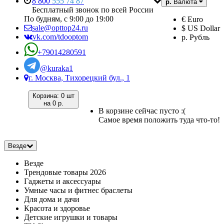
8 800
555 74 87
р.
Валюта
Бесплатный звонок по всей России
По будням, с 9:00 до 19:00
€ Euro
sale@opttop24.ru
$ US Dollar
vk.com/tdooptom
р. Рубль
+79014280591
@kuraka1
г. Москва, Тихорецкий бул., 1
Корзина:
0 шт
на
0 р.
В корзине сейчас пусто :(
Самое время положить туда что-то!
Везде
Везде
Трендовые товары 2026
Гаджеты и аксессуары
Умные часы и фитнес браслеты
Для дома и дачи
Красота и здоровье
Детские игрушки и товары