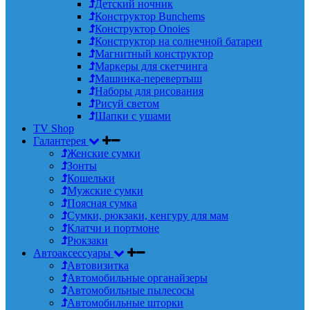
Детский ночник
Конструктор Bunchems
Конструктор Onoies
Конструктор на солнечной батареи
Магнитный конструктор
Маркеры для скетчинга
Машинка-перевертыш
Наборы для рисования
Рисуй светом
Шапки с ушами
TV Shop
Галантерея
Женские сумки
Зонты
Кошельки
Мужские сумки
Поясная сумка
Сумки, рюкзаки, кенгуру для мам
Клатчи и портмоне
Рюкзаки
Автоаксессуары
Автовизитка
Автомобильные органайзеры
Автомобильные пылесосы
Автомобильные шторки