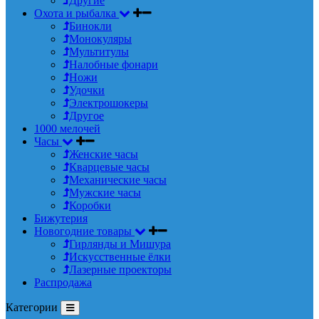
Другие
Охота и рыбалка
Бинокли
Монокуляры
Мультитулы
Налобные фонари
Ножи
Удочки
Электрошокеры
Другое
1000 мелочей
Часы
Женские часы
Кварцевые часы
Механические часы
Мужские часы
Коробки
Бижутерия
Новогодние товары
Гирлянды и Мишура
Искусственные ёлки
Лазерные проекторы
Распродажа
Категории