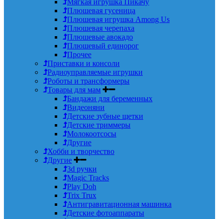
Мягкая игрушка Пикачу
Плюшевая гусеница
Плюшевая игрушка Among Us
Плюшевая черепаха
Плюшевые авокадо
Плюшевый единорог
Прочее
Приставки и консоли
Радиоуправляемые игрушки
Роботы и трансформеры
Товары для мам
Бандажи для беременных
Видеоняни
Детские зубные щетки
Детские триммеры
Молокоотсосы
Другие
Хобби и творчество
Другие
3d ручки
Magic Tracks
Play Doh
Trix Trux
Антигравитационная машинка
Детские фотоаппараты