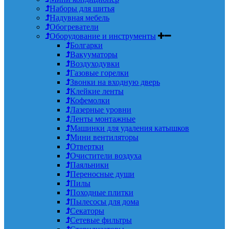
Наборы для шитья
Надувная мебель
Обогреватели
Оборудование и инструменты
Болгарки
Вакууматоры
Воздуходувки
Газовые горелки
Звонки на входную дверь
Клейкие ленты
Кофемолки
Лазерные уровни
Ленты монтажные
Машинки для удаления катышков
Мини вентиляторы
Отвертки
Очистители воздуха
Паяльники
Переносные души
Пилы
Походные плитки
Пылесосы для дома
Секаторы
Сетевые фильтры