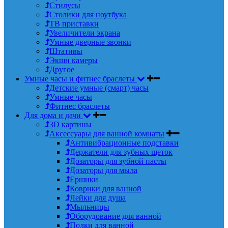
Стилусы
Столики для ноутбука
ТВ приставки
Увеличители экрана
Умные дверные звонки
Штативы
Экшн камеры
Другое
Умные часы и фитнес браслеты
Детские умные (смарт) часы
Умные часы
Фитнес браслеты
Для дома и дачи
3D картины
Аксессуары для ванной комнаты
Антивибрационные подставки
Держатели для зубных щеток
Дозаторы для зубной пасты
Дозаторы для мыла
Ершики
Коврики для ванной
Лейки для душа
Мыльницы
Оборудование для ванной
Полки для ванной