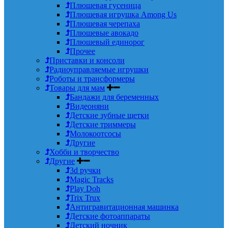
Плюшевая гусеница
Плюшевая игрушка Among Us
Плюшевая черепаха
Плюшевые авокадо
Плюшевый единорог
Прочее
Приставки и консоли
Радиоуправляемые игрушки
Роботы и трансформеры
Товары для мам
Бандажи для беременных
Видеоняни
Детские зубные щетки
Детские триммеры
Молокоотсосы
Другие
Хобби и творчество
Другие
3d ручки
Magic Tracks
Play Doh
Trix Trux
Антигравитационная машинка
Детские фотоаппараты
Детский ночник