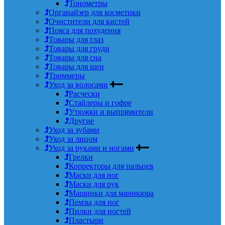
Тонометры
Органайзер для косметики
Очистители для кистей
Пояса для похудения
Товары для глаз
Товары для груди
Товары для сна
Товары для шеи
Триммеры
Уход за волосами
Расчески
Стайлеры и гофре
Утюжки и выпрямители
Другие
Уход за зубами
Уход за лицом
Уход за руками и ногами
Грелки
Корректоры для пальцев
Маски для ног
Маски для рук
Машинки для маникюра
Пемзы для ног
Пилки для ногтей
Пластыри