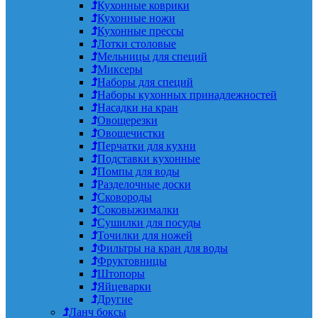
Кухонные коврики
Кухонные ножи
Кухонные прессы
Лотки столовые
Мельницы для специй
Миксеры
Наборы для специй
Наборы кухонных принадлежностей
Насадки на кран
Овощерезки
Овощечистки
Перчатки для кухни
Подставки кухонные
Помпы для воды
Разделочные доски
Сковороды
Соковыжималки
Сушилки для посуды
Точилки для ножей
Фильтры на кран для воды
Фруктовницы
Штопоры
Яйцеварки
Другие
Ланч боксы