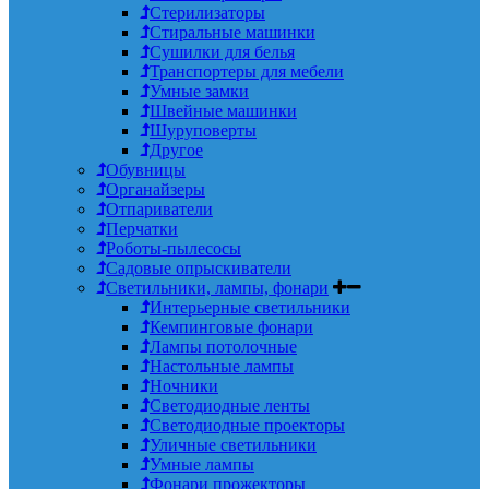
Стерилизаторы
Стиральные машинки
Сушилки для белья
Транспортеры для мебели
Умные замки
Швейные машинки
Шуруповерты
Другое
Обувницы
Органайзеры
Отпариватели
Перчатки
Роботы-пылесосы
Садовые опрыскиватели
Светильники, лампы, фонари
Интерьерные светильники
Кемпинговые фонари
Лампы потолочные
Настольные лампы
Ночники
Светодиодные ленты
Светодиодные проекторы
Уличные светильники
Умные лампы
Фонари прожекторы