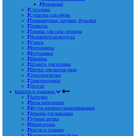
Фонарики
Стеллажи
Сушилка для обуви
Термокружки, кружки, бутылки
Термосы
Товары для сада, огорода
Увлажнители воздуха
Утюги
Фитолампы
Фоторамки
Швабры
Шланги для полива
Щетки для мытья окон
Электрогрелки
Электроодеяла
Другое
Красота и здоровье
Аптечки
Весы напольные
Жгуты кровоостанавливающие
Зеркала для макияжа
Зубные щетки
Ирригаторы
Кисти и спонжи
Корректирующее белье