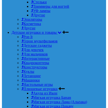
Стельки
Триммеры для ногтей
УФ лампы
Другие
Эпиляторы
Косметика
Другие
Детские игрушки и товары
Pop It
Герои мультфильмов
Детские гаджеты
Для девочек
Для мальчиков
Интерактивные
Квадрокоптеры
Конструкторы
Куклы
Летающие
Машинки
Настольные игры
Плюшевые игрушки
Акула из Икеи
Мягкая игрушка Банан
Мягкая игрушка Лама (Альпака)
Мягкая игрушка Пикачу