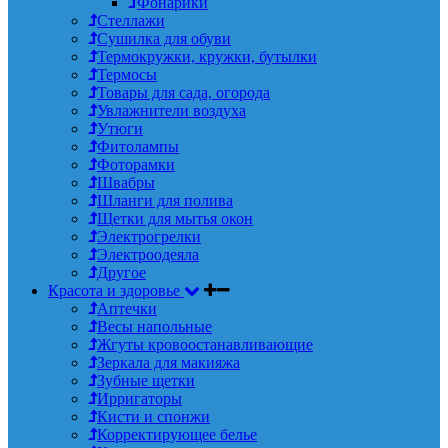
Фонарики
Стеллажи
Сушилка для обуви
Термокружки, кружки, бутылки
Термосы
Товары для сада, огорода
Увлажнители воздуха
Утюги
Фитолампы
Фоторамки
Швабры
Шланги для полива
Щетки для мытья окон
Электрогрелки
Электроодеяла
Другое
Красота и здоровье
Аптечки
Весы напольные
Жгуты кровоостанавливающие
Зеркала для макияжа
Зубные щетки
Ирригаторы
Кисти и спонжи
Корректирующее белье