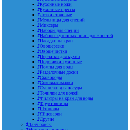
Кухонные ножи
Кухонные прессы
Лотки столовые
Мельницы для специй
Миксеры
Наборы для специй
Наборы кухонных принадлежностей
Насадки на кран
Овощерезки
Овощечистки
Перчатки для кухни
Подставки кухонные
Помпы для воды
Разделочные доски
Сковороды
Соковыжималки
Сушилки для посуды
Точилки для ножей
Фильтры на кран для воды
Фруктовницы
Штопоры
Яйцеварки
Другие
Ланч боксы
Мини кондиционер