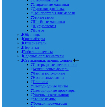
Стерилизаторы
Стиральные машинки
Сушилки для белья
Транспортеры для мебели
Умные замки
Швейные машинки
Шуруповерты
Другое
Обувницы
Органайзеры
Отпариватели
Перчатки
Роботы-пылесосы
Садовые опрыскиватели
Светильники, лампы, фонари
Интерьерные светильники
Кемпинговые фонари
Лампы потолочные
Настольные лампы
Ночники
Светодиодные ленты
Светодиодные проекторы
Уличные светильники
Умные лампы
Фонари прожекторы