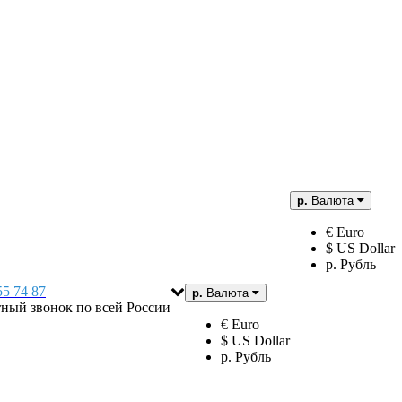
р.
Валюта
€ Euro
$ US Dollar
р. Рубль
55 74 87
р.
Валюта
тный звонок по всей России
€ Euro
$ US Dollar
р. Рубль