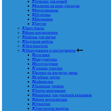
Точилки для ножей
Фильтры на кран для воды
Фруктовницы
Штопоры
Яйцеварки
Другие
Ланч боксы
Мини кондиционер
Наборы для шитья
Надувная мебель
Обогреватели
Оборудование и инструменты
Болгарки
Вакууматоры
Воздуходувки
Газовые горелки
Звонки на входную дверь
Клейкие ленты
Кофемолки
Лазерные уровни
Ленты монтажные
Машинки для удаления катышков
Мини вентиляторы
Отвертки
Очистители воздуха