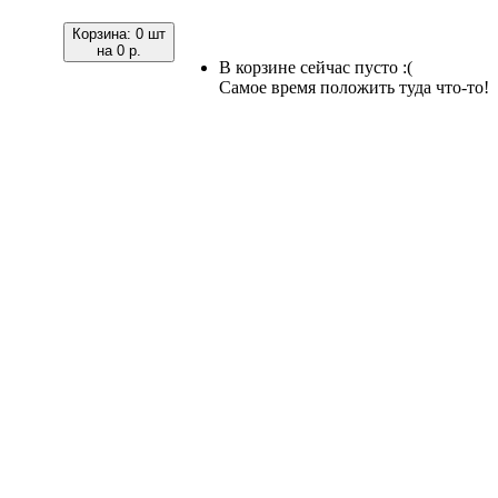
Корзина:
0 шт
на
0 р.
В корзине сейчас пусто :(
Самое время положить туда что-то!