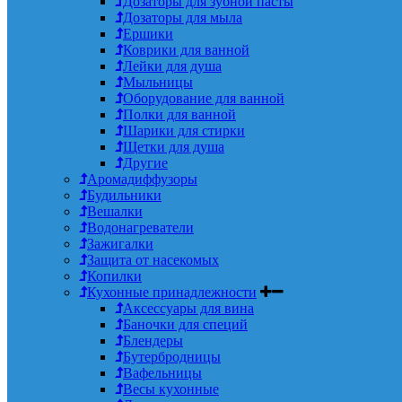
Дозаторы для зубной пасты
Дозаторы для мыла
Ершики
Коврики для ванной
Лейки для душа
Мыльницы
Оборудование для ванной
Полки для ванной
Шарики для стирки
Щетки для душа
Другие
Аромадиффузоры
Будильники
Вешалки
Водонагреватели
Зажигалки
Защита от насекомых
Копилки
Кухонные принадлежности
Аксессуары для вина
Баночки для специй
Блендеры
Бутербродницы
Вафельницы
Весы кухонные