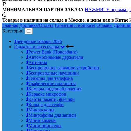
МИНИМАЛЬНАЯ ПАРТИЯ ЗАКАЗА
НАЖМИТЕ первым д
Товары в наличии на складе в Москве, а цены как в Китае
И
Главная
Доставка/Оплата
Гарантия и вопросы
Отзывы
Дропши
Категории
Трендовые товары 2026
Гаджеты и аксессуары
Power Bank (Повербанк)
Автомобильные держатели
Антенны
Беспроводное зарядное устройство
Беспроводные наушники
Геймпад для телефона
Графические планшеты
Камеры видеонаблюдения
Караоке микрофон
Карты памяти, флешки
Кольца для селфи
Микроскопы
Микрофоны для записи
Мини камеры
Мини принтеры
Моноподы