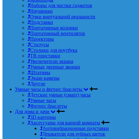
Наборы для чистки гаджетов
Наушники
Очки виртуальной реальности
Подставки
Портативные колонки
Портативный вентилятор
Проекторы
Стилусы
Столики для ноутбука
ТВ приставки
Увеличители экрана
Умные дверные звонки
Штативы
Экшн камеры
Другое
Умные часы и фитнес браслеты
Детские умные (смарт) часы
Умные часы
Фитнес браслеты
Для дома и дачи
3D картины
Аксессуары для ванной комнаты
Антивибрационные подставки
Держатели для зубных щеток