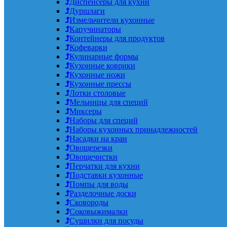
Диспенсеры для кухни
Дуршлаги
Измельчители кухонные
Капучинаторы
Контейнеры для продуктов
Кофеварки
Кулинарные формы
Кухонные коврики
Кухонные ножи
Кухонные прессы
Лотки столовые
Мельницы для специй
Миксеры
Наборы для специй
Наборы кухонных принадлежностей
Насадки на кран
Овощерезки
Овощечистки
Перчатки для кухни
Подставки кухонные
Помпы для воды
Разделочные доски
Сковороды
Соковыжималки
Сушилки для посуды