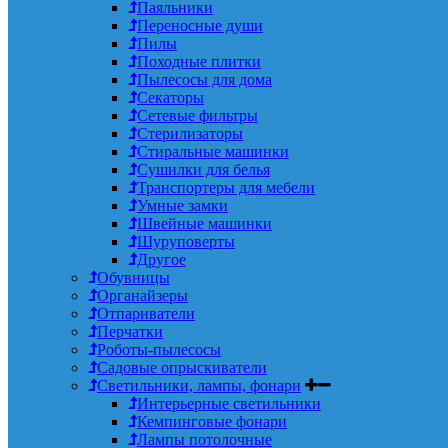
Паяльники
Переносные души
Пилы
Походные плитки
Пылесосы для дома
Секаторы
Сетевые фильтры
Стерилизаторы
Стиральные машинки
Сушилки для белья
Транспортеры для мебели
Умные замки
Швейные машинки
Шуруповерты
Другое
Обувницы
Органайзеры
Отпариватели
Перчатки
Роботы-пылесосы
Садовые опрыскиватели
Светильники, лампы, фонари
Интерьерные светильники
Кемпинговые фонари
Лампы потолочные