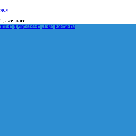
елом
 даже ниже
ппинг
Фулфилмент
О нас
Контакты