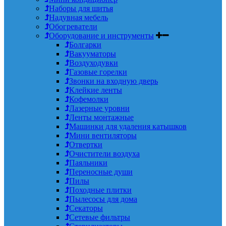
Наборы для шитья
Надувная мебель
Обогреватели
Оборудование и инструменты
Болгарки
Вакууматоры
Воздуходувки
Газовые горелки
Звонки на входную дверь
Клейкие ленты
Кофемолки
Лазерные уровни
Ленты монтажные
Машинки для удаления катышков
Мини вентиляторы
Отвертки
Очистители воздуха
Паяльники
Переносные души
Пилы
Походные плитки
Пылесосы для дома
Секаторы
Сетевые фильтры