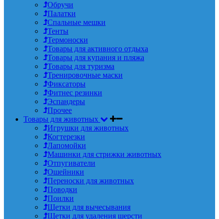
Обручи
Палатки
Спальные мешки
Тенты
Термоноски
Товары для активного отдыха
Товары для купания и пляжа
Товары для туризма
Тренировочные маски
Фиксаторы
Фитнес резинки
Эспандеры
Прочее
Товары для животных
Игрушки для животных
Когтерезки
Лапомойки
Машинки для стрижки животных
Отпугиватели
Ошейники
Переноски для животных
Поводки
Поилки
Щетки для вычесывания
Щетки для удаления шерсти