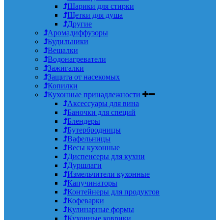
Шарики для стирки
Щетки для душа
Другие
Аромадиффузоры
Будильники
Вешалки
Водонагреватели
Зажигалки
Защита от насекомых
Копилки
Кухонные принадлежности
Аксессуары для вина
Баночки для специй
Блендеры
Бутербродницы
Вафельницы
Весы кухонные
Диспенсеры для кухни
Дуршлаги
Измельчители кухонные
Капучинаторы
Контейнеры для продуктов
Кофеварки
Кулинарные формы
Кухонные коврики