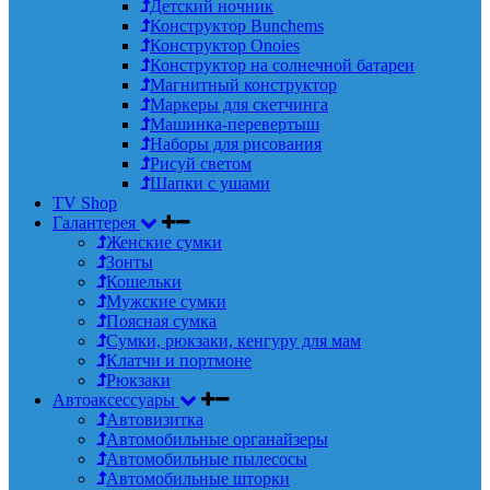
Детский ночник
Конструктор Bunchems
Конструктор Onoies
Конструктор на солнечной батареи
Магнитный конструктор
Маркеры для скетчинга
Машинка-перевертыш
Наборы для рисования
Рисуй светом
Шапки с ушами
TV Shop
Галантерея
Женские сумки
Зонты
Кошельки
Мужские сумки
Поясная сумка
Сумки, рюкзаки, кенгуру для мам
Клатчи и портмоне
Рюкзаки
Автоаксессуары
Автовизитка
Автомобильные органайзеры
Автомобильные пылесосы
Автомобильные шторки