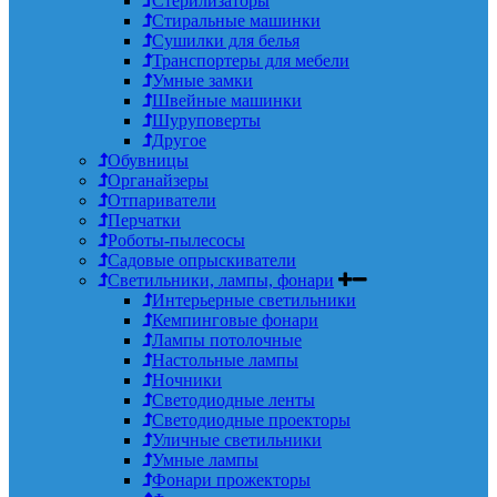
Стерилизаторы
Стиральные машинки
Сушилки для белья
Транспортеры для мебели
Умные замки
Швейные машинки
Шуруповерты
Другое
Обувницы
Органайзеры
Отпариватели
Перчатки
Роботы-пылесосы
Садовые опрыскиватели
Светильники, лампы, фонари
Интерьерные светильники
Кемпинговые фонари
Лампы потолочные
Настольные лампы
Ночники
Светодиодные ленты
Светодиодные проекторы
Уличные светильники
Умные лампы
Фонари прожекторы