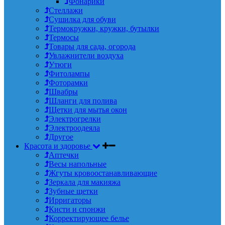
Фонарики
Стеллажи
Сушилка для обуви
Термокружки, кружки, бутылки
Термосы
Товары для сада, огорода
Увлажнители воздуха
Утюги
Фитолампы
Фоторамки
Швабры
Шланги для полива
Щетки для мытья окон
Электрогрелки
Электроодеяла
Другое
Красота и здоровье
Аптечки
Весы напольные
Жгуты кровоостанавливающие
Зеркала для макияжа
Зубные щетки
Ирригаторы
Кисти и спонжи
Корректирующее белье