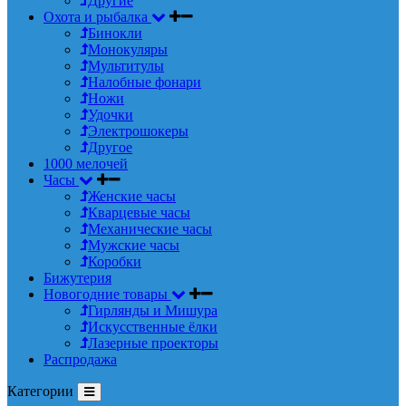
Другие
Охота и рыбалка
Бинокли
Монокуляры
Мультитулы
Налобные фонари
Ножи
Удочки
Электрошокеры
Другое
1000 мелочей
Часы
Женские часы
Кварцевые часы
Механические часы
Мужские часы
Коробки
Бижутерия
Новогодние товары
Гирлянды и Мишура
Искусственные ёлки
Лазерные проекторы
Распродажа
Категории