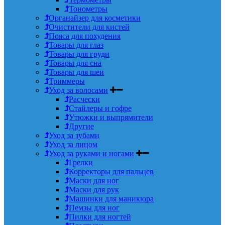
Тонометры
Органайзер для косметики
Очистители для кистей
Пояса для похудения
Товары для глаз
Товары для груди
Товары для сна
Товары для шеи
Триммеры
Уход за волосами
Расчески
Стайлеры и гофре
Утюжки и выпрямители
Другие
Уход за зубами
Уход за лицом
Уход за руками и ногами
Грелки
Корректоры для пальцев
Маски для ног
Маски для рук
Машинки для маникюра
Пемзы для ног
Пилки для ногтей