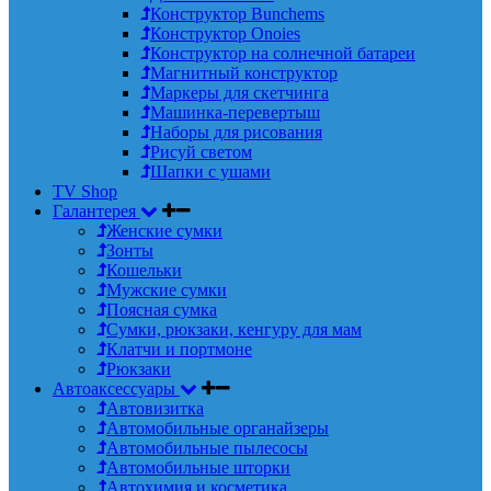
Конструктор Bunchems
Конструктор Onoies
Конструктор на солнечной батареи
Магнитный конструктор
Маркеры для скетчинга
Машинка-перевертыш
Наборы для рисования
Рисуй светом
Шапки с ушами
TV Shop
Галантерея
Женские сумки
Зонты
Кошельки
Мужские сумки
Поясная сумка
Сумки, рюкзаки, кенгуру для мам
Клатчи и портмоне
Рюкзаки
Автоаксессуары
Автовизитка
Автомобильные органайзеры
Автомобильные пылесосы
Автомобильные шторки
Автохимия и косметика