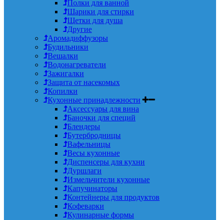
Полки для ванной
Шарики для стирки
Щетки для душа
Другие
Аромадиффузоры
Будильники
Вешалки
Водонагреватели
Зажигалки
Защита от насекомых
Копилки
Кухонные принадлежности
Аксессуары для вина
Баночки для специй
Блендеры
Бутербродницы
Вафельницы
Весы кухонные
Диспенсеры для кухни
Дуршлаги
Измельчители кухонные
Капучинаторы
Контейнеры для продуктов
Кофеварки
Кулинарные формы