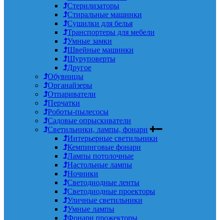
Стерилизаторы
Стиральные машинки
Сушилки для белья
Транспортеры для мебели
Умные замки
Швейные машинки
Шуруповерты
Другое
Обувницы
Органайзеры
Отпариватели
Перчатки
Роботы-пылесосы
Садовые опрыскиватели
Светильники, лампы, фонари
Интерьерные светильники
Кемпинговые фонари
Лампы потолочные
Настольные лампы
Ночники
Светодиодные ленты
Светодиодные проекторы
Уличные светильники
Умные лампы
Фонари прожекторы