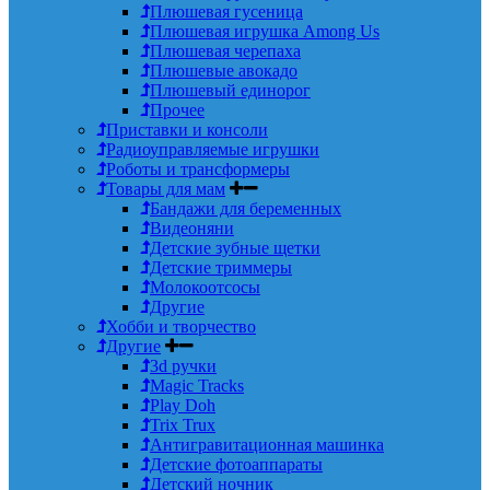
Плюшевая гусеница
Плюшевая игрушка Among Us
Плюшевая черепаха
Плюшевые авокадо
Плюшевый единорог
Прочее
Приставки и консоли
Радиоуправляемые игрушки
Роботы и трансформеры
Товары для мам
Бандажи для беременных
Видеоняни
Детские зубные щетки
Детские триммеры
Молокоотсосы
Другие
Хобби и творчество
Другие
3d ручки
Magic Tracks
Play Doh
Trix Trux
Антигравитационная машинка
Детские фотоаппараты
Детский ночник