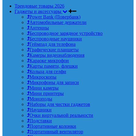
Трендовые товары 2026
Гаджеты и аксессуары
Power Bank (Повербанк)
Автомобильные держатели
Антенны
Беспроводное зарядное устройство
Беспроводные наушники
Геймпад для телефона
Графические планшеты
Камеры видеонаблюдения
Караоке микрофон
Карты памяти, флешки
Кольца для селфи
Микроскопы
Микрофоны для записи
Мини камеры
Мини принтеры
Моноподы
Наборы для чистки гаджетов
Наушники
Очки виртуальной реальности
Подставки
Портативные колонки
Портативный вентилятор