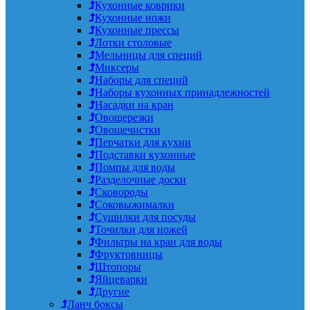
Кухонные коврики
Кухонные ножи
Кухонные прессы
Лотки столовые
Мельницы для специй
Миксеры
Наборы для специй
Наборы кухонных принадлежностей
Насадки на кран
Овощерезки
Овощечистки
Перчатки для кухни
Подставки кухонные
Помпы для воды
Разделочные доски
Сковороды
Соковыжималки
Сушилки для посуды
Точилки для ножей
Фильтры на кран для воды
Фруктовницы
Штопоры
Яйцеварки
Другие
Ланч боксы