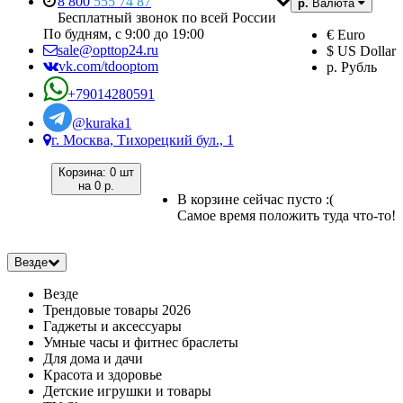
8 800
555 74 87
р.
Валюта
Бесплатный звонок по всей России
По будням, с 9:00 до 19:00
€ Euro
sale@opttop24.ru
$ US Dollar
vk.com/tdooptom
р. Рубль
+79014280591
@kuraka1
г. Москва, Тихорецкий бул., 1
Корзина:
0 шт
на
0 р.
В корзине сейчас пусто :(
Самое время положить туда что-то!
Везде
Везде
Трендовые товары 2026
Гаджеты и аксессуары
Умные часы и фитнес браслеты
Для дома и дачи
Красота и здоровье
Детские игрушки и товары