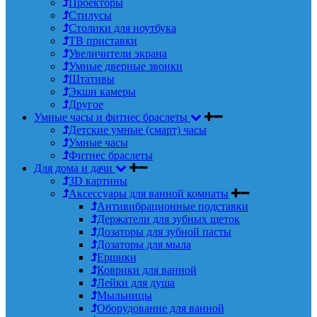
Проекторы
Стилусы
Столики для ноутбука
ТВ приставки
Увеличители экрана
Умные дверные звонки
Штативы
Экшн камеры
Другое
Умные часы и фитнес браслеты
Детские умные (смарт) часы
Умные часы
Фитнес браслеты
Для дома и дачи
3D картины
Аксессуары для ванной комнаты
Антивибрационные подставки
Держатели для зубных щеток
Дозаторы для зубной пасты
Дозаторы для мыла
Ершики
Коврики для ванной
Лейки для душа
Мыльницы
Оборудование для ванной