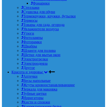
Фонарики
Стеллажи
Сушилка для обуви
Термокружки, кружки, бутылки
Термосы
Товары для сада, огорода
Увлажнители воздуха
Утюги
Фитолампы
Фоторамки
Швабры
Шланги для полива
Щетки для мытья окон
Электрогрелки
Электроодеяла
Другое
Красота и здоровье
Аптечки
Весы напольные
Жгуты кровоостанавливающие
Зеркала для макияжа
Зубные щетки
Ирригаторы
Кисти и спонжи
Корректирующее белье