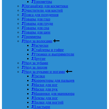
Тонометры
Органайзер для косметики
Очистители для кистей
Пояса для похудения
Товары для глаз
Товары для груди
Товары для сна
Товары для шеи
Триммеры
Уход за волосами
Расчески
Стайлеры и гофре
Утюжки и выпрямители
Другие
Уход за зубами
Уход за лицом
Уход за руками и ногами
Грелки
Корректоры для пальцев
Маски для ног
Маски для рук
Машинки для маникюра
Пемзы для ног
Пилки для ногтей
Пластыри