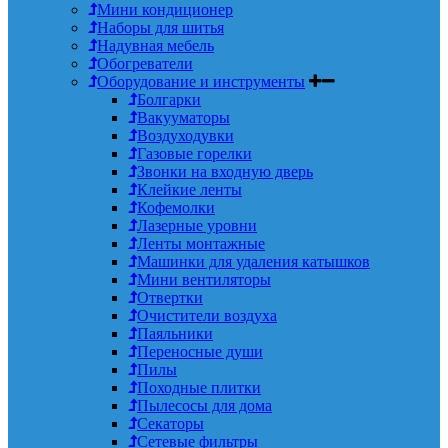
Мини кондиционер
Наборы для шитья
Надувная мебель
Обогреватели
Оборудование и инструменты
Болгарки
Вакууматоры
Воздуходувки
Газовые горелки
Звонки на входную дверь
Клейкие ленты
Кофемолки
Лазерные уровни
Ленты монтажные
Машинки для удаления катышков
Мини вентиляторы
Отвертки
Очистители воздуха
Паяльники
Переносные души
Пилы
Походные плитки
Пылесосы для дома
Секаторы
Сетевые фильтры