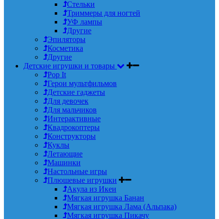
Стельки
Триммеры для ногтей
УФ лампы
Другие
Эпиляторы
Косметика
Другие
Детские игрушки и товары
Pop It
Герои мультфильмов
Детские гаджеты
Для девочек
Для мальчиков
Интерактивные
Квадрокоптеры
Конструкторы
Куклы
Летающие
Машинки
Настольные игры
Плюшевые игрушки
Акула из Икеи
Мягкая игрушка Банан
Мягкая игрушка Лама (Альпака)
Мягкая игрушка Пикачу