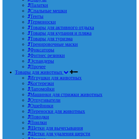
Палатки
Спальные мешки
Тенты
Термоноски
Товары для активного отдыха
Товары для купания и пляжа
Товары для туризма
Тренировочные маски
Фиксаторы
Фитнес резинки
Эспандеры
Прочее
Товары для животных
Игрушки для животных
Когтерезки
Лапомойки
Машинки для стрижки животных
Отпугиватели
Ошейники
Переноски для животных
Поводки
Поилки
Щетки для вычесывания
Щетки для удаления шерсти