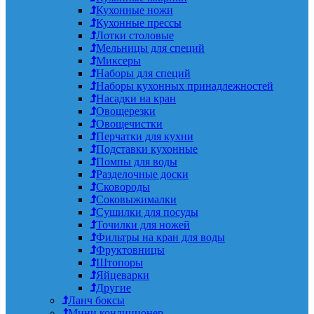
Кухонные ножи
Кухонные прессы
Лотки столовые
Мельницы для специй
Миксеры
Наборы для специй
Наборы кухонных принадлежностей
Насадки на кран
Овощерезки
Овощечистки
Перчатки для кухни
Подставки кухонные
Помпы для воды
Разделочные доски
Сковороды
Соковыжималки
Сушилки для посуды
Точилки для ножей
Фильтры на кран для воды
Фруктовницы
Штопоры
Яйцеварки
Другие
Ланч боксы
Мини кондиционер