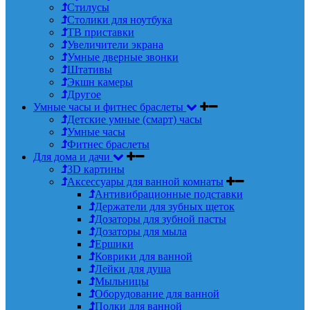
Стилусы
Столики для ноутбука
ТВ приставки
Увеличители экрана
Умные дверные звонки
Штативы
Экшн камеры
Другое
Умные часы и фитнес браслеты
Детские умные (смарт) часы
Умные часы
Фитнес браслеты
Для дома и дачи
3D картины
Аксессуары для ванной комнаты
Антивибрационные подставки
Держатели для зубных щеток
Дозаторы для зубной пасты
Дозаторы для мыла
Ершики
Коврики для ванной
Лейки для душа
Мыльницы
Оборудование для ванной
Полки для ванной