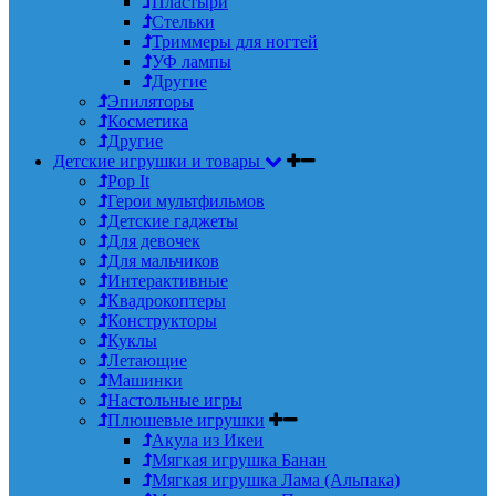
Пластыри
Стельки
Триммеры для ногтей
УФ лампы
Другие
Эпиляторы
Косметика
Другие
Детские игрушки и товары
Pop It
Герои мультфильмов
Детские гаджеты
Для девочек
Для мальчиков
Интерактивные
Квадрокоптеры
Конструкторы
Куклы
Летающие
Машинки
Настольные игры
Плюшевые игрушки
Акула из Икеи
Мягкая игрушка Банан
Мягкая игрушка Лама (Альпака)