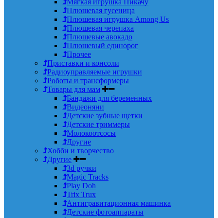
Мягкая игрушка Пикачу
Плюшевая гусеница
Плюшевая игрушка Among Us
Плюшевая черепаха
Плюшевые авокадо
Плюшевый единорог
Прочее
Приставки и консоли
Радиоуправляемые игрушки
Роботы и трансформеры
Товары для мам
Бандажи для беременных
Видеоняни
Детские зубные щетки
Детские триммеры
Молокоотсосы
Другие
Хобби и творчество
Другие
3d ручки
Magic Tracks
Play Doh
Trix Trux
Антигравитационная машинка
Детские фотоаппараты