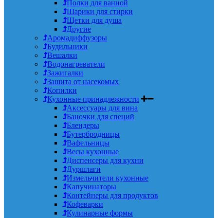
Полки для ванной
Шарики для стирки
Щетки для душа
Другие
Аромадиффузоры
Будильники
Вешалки
Водонагреватели
Зажигалки
Защита от насекомых
Копилки
Кухонные принадлежности
Аксессуары для вина
Баночки для специй
Блендеры
Бутербродницы
Вафельницы
Весы кухонные
Диспенсеры для кухни
Дуршлаги
Измельчители кухонные
Капучинаторы
Контейнеры для продуктов
Кофеварки
Кулинарные формы