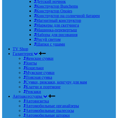
Детский ночник
Конструктор Bunchems
Конструктор Onoies
Конструктор на солнечной батареи
Магнитный конструктор
Маркеры для скетчинга
Машинка-перевертыш
Наборы для рисования
Рисуй светом
Шапки с ушами
TV Shop
Галантерея
Женские сумки
Зонты
Кошельки
Мужские сумки
Поясная сумка
Сумки, рюкзаки, кенгуру для мам
Клатчи и портмоне
Рюкзаки
Автоаксессуары
Автовизитка
Автомобильные органайзеры
Автомобильные пылесосы
Автомобильные шторки