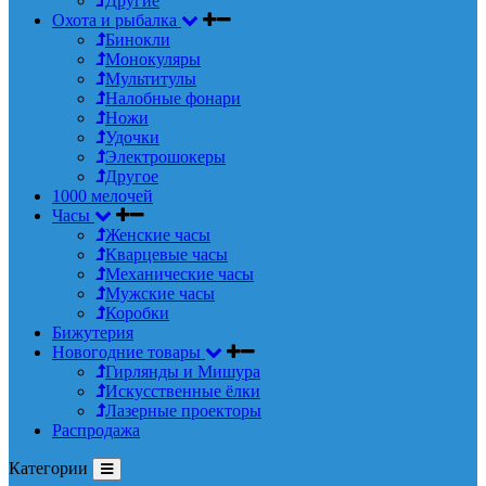
Другие
Охота и рыбалка
Бинокли
Монокуляры
Мультитулы
Налобные фонари
Ножи
Удочки
Электрошокеры
Другое
1000 мелочей
Часы
Женские часы
Кварцевые часы
Механические часы
Мужские часы
Коробки
Бижутерия
Новогодние товары
Гирлянды и Мишура
Искусственные ёлки
Лазерные проекторы
Распродажа
Категории