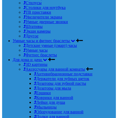
Стилусы
Столики для ноутбука
ТВ приставки
Увеличители экрана
Умные дверные звонки
Штативы
Экшн камеры
Другое
Умные часы и фитнес браслеты
Детские умные (смарт) часы
Умные часы
Фитнес браслеты
Для дома и дачи
3D картины
Аксессуары для ванной комнаты
Антивибрационные подставки
Держатели для зубных щеток
Дозаторы для зубной пасты
Дозаторы для мыла
Ершики
Коврики для ванной
Лейки для душа
Мыльницы
Оборудование для ванной
Полки для ванной