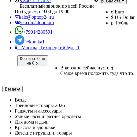
8 800
555 74 87
р.
Валюта
Бесплатный звонок по всей России
По будням, с 9:00 до 19:00
€ Euro
sale@opttop24.ru
$ US Dollar
vk.com/tdooptom
р. Рубль
+79014280591
@kuraka1
г. Москва, Тихорецкий бул., 1
Корзина:
0 шт
на
0 р.
В корзине сейчас пусто :(
Самое время положить туда что-то!
Везде
Везде
Трендовые товары 2026
Гаджеты и аксессуары
Умные часы и фитнес браслеты
Для дома и дачи
Красота и здоровье
Детские игрушки и товары