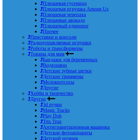
Плюшевая гусеница
Плюшевая игрушка Among Us
Плюшевая черепаха
Плюшевые авокадо
Плюшевый единорог
Прочее
Приставки и консоли
Радиоуправляемые игрушки
Роботы и трансформеры
Товары для мам
Бандажи для беременных
Видеоняни
Детские зубные щетки
Детские триммеры
Молокоотсосы
Другие
Хобби и творчество
Другие
3d ручки
Magic Tracks
Play Doh
Trix Trux
Антигравитационная машинка
Детские фотоаппараты
Детский ночник