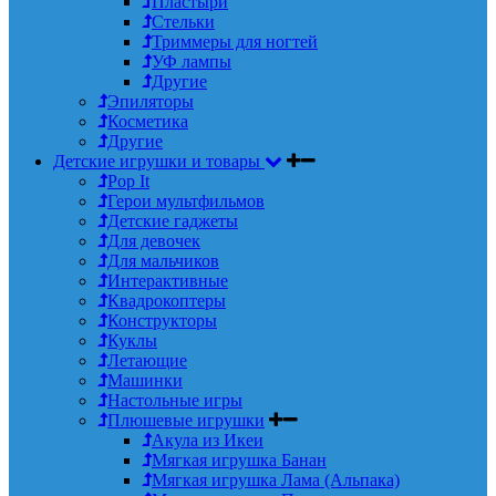
Пластыри
Стельки
Триммеры для ногтей
УФ лампы
Другие
Эпиляторы
Косметика
Другие
Детские игрушки и товары
Pop It
Герои мультфильмов
Детские гаджеты
Для девочек
Для мальчиков
Интерактивные
Квадрокоптеры
Конструкторы
Куклы
Летающие
Машинки
Настольные игры
Плюшевые игрушки
Акула из Икеи
Мягкая игрушка Банан
Мягкая игрушка Лама (Альпака)