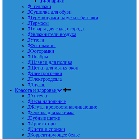
Фонарики
Стеллажи
Сушилка для обуви
Термокружки, кружки, бутылки
Термосы
Товары для сада, огорода
Увлажнители воздуха
Утюги
Фитолампы
Фоторамки
Швабры
Шланги для полива
Щетки для мытья окон
Электрогрелки
Электроодеяла
Другое
Красота и здоровье
Аптечки
Весы напольные
Жгуты кровоостанавливающие
Зеркала для макияжа
Зубные щетки
Ирригаторы
Кисти и спонжи
Корректирующее белье