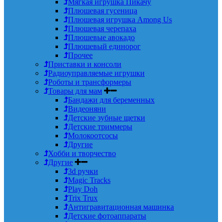
Мягкая игрушка Пикачу
Плюшевая гусеница
Плюшевая игрушка Among Us
Плюшевая черепаха
Плюшевые авокадо
Плюшевый единорог
Прочее
Приставки и консоли
Радиоуправляемые игрушки
Роботы и трансформеры
Товары для мам
Бандажи для беременных
Видеоняни
Детские зубные щетки
Детские триммеры
Молокоотсосы
Другие
Хобби и творчество
Другие
3d ручки
Magic Tracks
Play Doh
Trix Trux
Антигравитационная машинка
Детские фотоаппараты