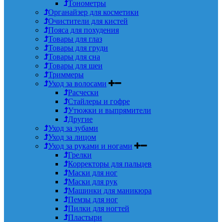
Тонометры
Органайзер для косметики
Очистители для кистей
Пояса для похудения
Товары для глаз
Товары для груди
Товары для сна
Товары для шеи
Триммеры
Уход за волосами
Расчески
Стайлеры и гофре
Утюжки и выпрямители
Другие
Уход за зубами
Уход за лицом
Уход за руками и ногами
Грелки
Корректоры для пальцев
Маски для ног
Маски для рук
Машинки для маникюра
Пемзы для ног
Пилки для ногтей
Пластыри