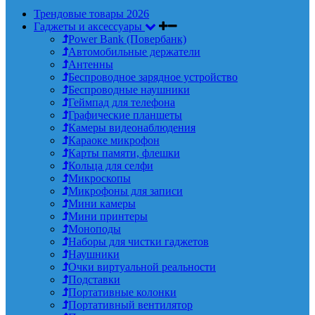
Трендовые товары 2026
Гаджеты и аксессуары
Power Bank (Повербанк)
Автомобильные держатели
Антенны
Беспроводное зарядное устройство
Беспроводные наушники
Геймпад для телефона
Графические планшеты
Камеры видеонаблюдения
Караоке микрофон
Карты памяти, флешки
Кольца для селфи
Микроскопы
Микрофоны для записи
Мини камеры
Мини принтеры
Моноподы
Наборы для чистки гаджетов
Наушники
Очки виртуальной реальности
Подставки
Портативные колонки
Портативный вентилятор