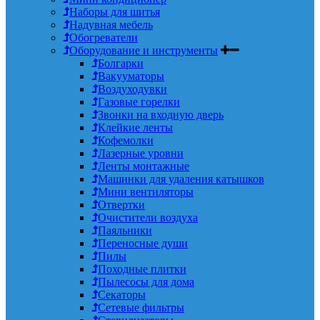
Наборы для шитья
Надувная мебель
Обогреватели
Оборудование и инструменты
Болгарки
Вакууматоры
Воздуходувки
Газовые горелки
Звонки на входную дверь
Клейкие ленты
Кофемолки
Лазерные уровни
Ленты монтажные
Машинки для удаления катышков
Мини вентиляторы
Отвертки
Очистители воздуха
Паяльники
Переносные души
Пилы
Походные плитки
Пылесосы для дома
Секаторы
Сетевые фильтры