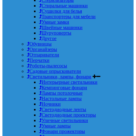
Стерилизаторы
Стиральные машинки
Сушилки для белья
Транспортеры для мебели
Умные замки
Швейные машинки
Шуруповерты
Другое
Обувницы
Органайзеры
Отпариватели
Перчатки
Роботы-пылесосы
Садовые опрыскиватели
Светильники, лампы, фонари
Интерьерные светильники
Кемпинговые фонари
Лампы потолочные
Настольные лампы
Ночники
Светодиодные ленты
Светодиодные проекторы
Уличные светильники
Умные лампы
Фонари прожекторы