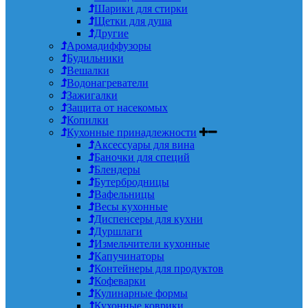
Шарики для стирки
Щетки для душа
Другие
Аромадиффузоры
Будильники
Вешалки
Водонагреватели
Зажигалки
Защита от насекомых
Копилки
Кухонные принадлежности
Аксессуары для вина
Баночки для специй
Блендеры
Бутербродницы
Вафельницы
Весы кухонные
Диспенсеры для кухни
Дуршлаги
Измельчители кухонные
Капучинаторы
Контейнеры для продуктов
Кофеварки
Кулинарные формы
Кухонные коврики