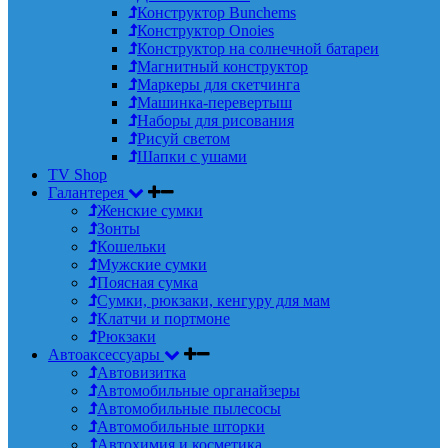
Конструктор Bunchems
Конструктор Onoies
Конструктор на солнечной батареи
Магнитный конструктор
Маркеры для скетчинга
Машинка-перевертыш
Наборы для рисования
Рисуй светом
Шапки с ушами
TV Shop
Галантерея
Женские сумки
Зонты
Кошельки
Мужские сумки
Поясная сумка
Сумки, рюкзаки, кенгуру для мам
Клатчи и портмоне
Рюкзаки
Автоаксессуары
Автовизитка
Автомобильные органайзеры
Автомобильные пылесосы
Автомобильные шторки
Автохимия и косметика