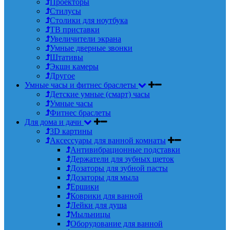
Проекторы
Стилусы
Столики для ноутбука
ТВ приставки
Увеличители экрана
Умные дверные звонки
Штативы
Экшн камеры
Другое
Умные часы и фитнес браслеты
Детские умные (смарт) часы
Умные часы
Фитнес браслеты
Для дома и дачи
3D картины
Аксессуары для ванной комнаты
Антивибрационные подставки
Держатели для зубных щеток
Дозаторы для зубной пасты
Дозаторы для мыла
Ершики
Коврики для ванной
Лейки для душа
Мыльницы
Оборудование для ванной