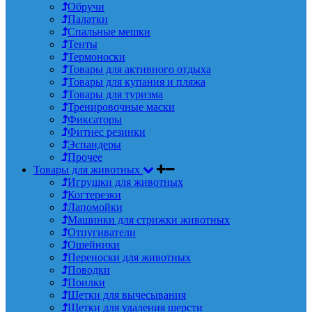
Обручи
Палатки
Спальные мешки
Тенты
Термоноски
Товары для активного отдыха
Товары для купания и пляжа
Товары для туризма
Тренировочные маски
Фиксаторы
Фитнес резинки
Эспандеры
Прочее
Товары для животных
Игрушки для животных
Когтерезки
Лапомойки
Машинки для стрижки животных
Отпугиватели
Ошейники
Переноски для животных
Поводки
Поилки
Щетки для вычесывания
Щетки для удаления шерсти