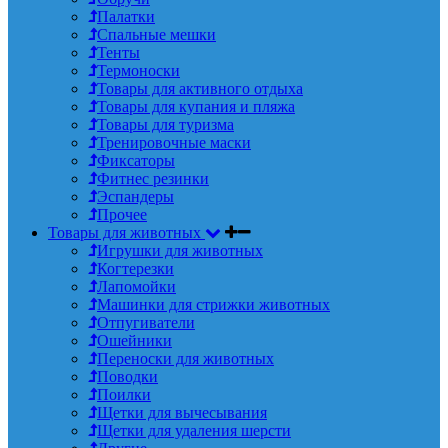
Палатки
Спальные мешки
Тенты
Термоноски
Товары для активного отдыха
Товары для купания и пляжа
Товары для туризма
Тренировочные маски
Фиксаторы
Фитнес резинки
Эспандеры
Прочее
Товары для животных
Игрушки для животных
Когтерезки
Лапомойки
Машинки для стрижки животных
Отпугиватели
Ошейники
Переноски для животных
Поводки
Поилки
Щетки для вычесывания
Щетки для удаления шерсти