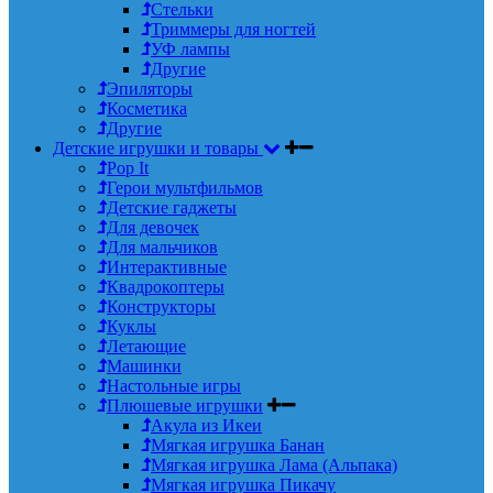
Стельки
Триммеры для ногтей
УФ лампы
Другие
Эпиляторы
Косметика
Другие
Детские игрушки и товары
Pop It
Герои мультфильмов
Детские гаджеты
Для девочек
Для мальчиков
Интерактивные
Квадрокоптеры
Конструкторы
Куклы
Летающие
Машинки
Настольные игры
Плюшевые игрушки
Акула из Икеи
Мягкая игрушка Банан
Мягкая игрушка Лама (Альпака)
Мягкая игрушка Пикачу