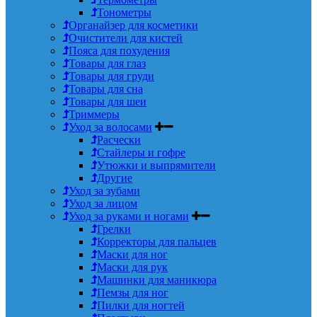
Тонометры
Органайзер для косметики
Очистители для кистей
Пояса для похудения
Товары для глаз
Товары для груди
Товары для сна
Товары для шеи
Триммеры
Уход за волосами
Расчески
Стайлеры и гофре
Утюжки и выпрямители
Другие
Уход за зубами
Уход за лицом
Уход за руками и ногами
Грелки
Корректоры для пальцев
Маски для ног
Маски для рук
Машинки для маникюра
Пемзы для ног
Пилки для ногтей