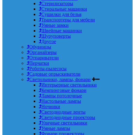
Стерилизаторы
Стиральные машинки
Сушилки для белья
Транспортеры для мебели
Умные замки
Швейные машинки
Шуруповерты
Другое
Обувницы
Органайзеры
Отпариватели
Перчатки
Роботы-пылесосы
Садовые опрыскиватели
Светильники, лампы, фонари
Интерьерные светильники
Кемпинговые фонари
Лампы потолочные
Настольные лампы
Ночники
Светодиодные ленты
Светодиодные проекторы
Уличные светильники
Умные лампы
Фонари прожекторы