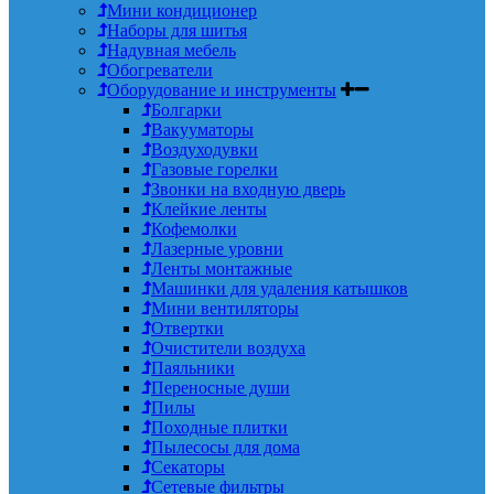
Мини кондиционер
Наборы для шитья
Надувная мебель
Обогреватели
Оборудование и инструменты
Болгарки
Вакууматоры
Воздуходувки
Газовые горелки
Звонки на входную дверь
Клейкие ленты
Кофемолки
Лазерные уровни
Ленты монтажные
Машинки для удаления катышков
Мини вентиляторы
Отвертки
Очистители воздуха
Паяльники
Переносные души
Пилы
Походные плитки
Пылесосы для дома
Секаторы
Сетевые фильтры