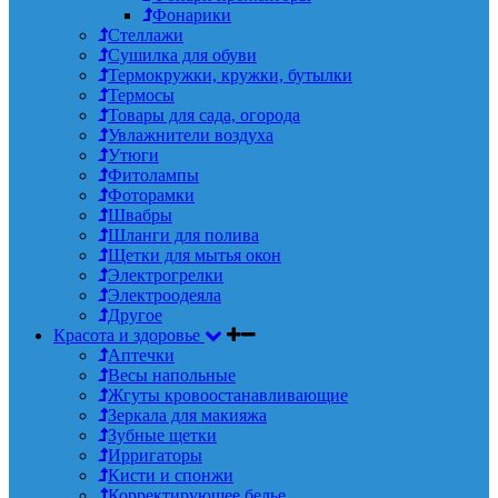
Фонарики
Стеллажи
Сушилка для обуви
Термокружки, кружки, бутылки
Термосы
Товары для сада, огорода
Увлажнители воздуха
Утюги
Фитолампы
Фоторамки
Швабры
Шланги для полива
Щетки для мытья окон
Электрогрелки
Электроодеяла
Другое
Красота и здоровье
Аптечки
Весы напольные
Жгуты кровоостанавливающие
Зеркала для макияжа
Зубные щетки
Ирригаторы
Кисти и спонжи
Корректирующее белье