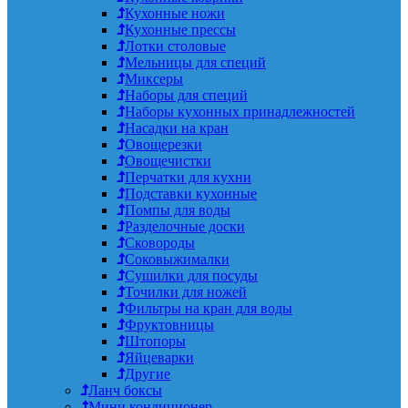
Кухонные ножи
Кухонные прессы
Лотки столовые
Мельницы для специй
Миксеры
Наборы для специй
Наборы кухонных принадлежностей
Насадки на кран
Овощерезки
Овощечистки
Перчатки для кухни
Подставки кухонные
Помпы для воды
Разделочные доски
Сковороды
Соковыжималки
Сушилки для посуды
Точилки для ножей
Фильтры на кран для воды
Фруктовницы
Штопоры
Яйцеварки
Другие
Ланч боксы
Мини кондиционер