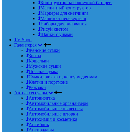
Конструктор на солнечной батареи
Магнитный конструктор
Маркеры для скетчинга
Машинка-перевертыш
Наборы для рисования
Рисуй светом
Шапки с ушами
TV Shop
Галантерея
Женские сумки
Зонты
Кошельки
Мужские сумки
Поясная сумка
Сумки, рюкзаки, кенгуру для мам
Клатчи и портмоне
Рюкзаки
Автоаксессуары
Автовизитка
Автомобильные органайзеры
Автомобильные пылесосы
Автомобильные шторки
Автохимия и косметика
Антиблик
Антирадары