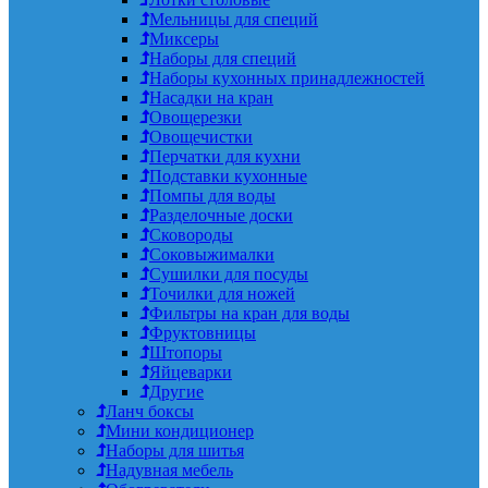
Мельницы для специй
Миксеры
Наборы для специй
Наборы кухонных принадлежностей
Насадки на кран
Овощерезки
Овощечистки
Перчатки для кухни
Подставки кухонные
Помпы для воды
Разделочные доски
Сковороды
Соковыжималки
Сушилки для посуды
Точилки для ножей
Фильтры на кран для воды
Фруктовницы
Штопоры
Яйцеварки
Другие
Ланч боксы
Мини кондиционер
Наборы для шитья
Надувная мебель