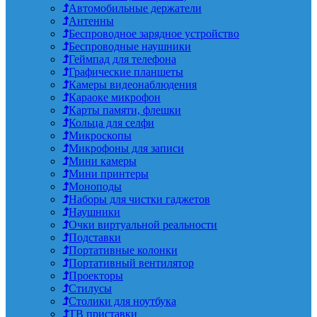
Автомобильные держатели
Антенны
Беспроводное зарядное устройство
Беспроводные наушники
Геймпад для телефона
Графические планшеты
Камеры видеонаблюдения
Караоке микрофон
Карты памяти, флешки
Кольца для селфи
Микроскопы
Микрофоны для записи
Мини камеры
Мини принтеры
Моноподы
Наборы для чистки гаджетов
Наушники
Очки виртуальной реальности
Подставки
Портативные колонки
Портативный вентилятор
Проекторы
Стилусы
Столики для ноутбука
ТВ приставки