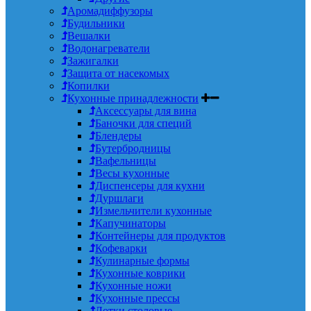
Аромадиффузоры
Будильники
Вешалки
Водонагреватели
Зажигалки
Защита от насекомых
Копилки
Кухонные принадлежности
Аксессуары для вина
Баночки для специй
Блендеры
Бутербродницы
Вафельницы
Весы кухонные
Диспенсеры для кухни
Дуршлаги
Измельчители кухонные
Капучинаторы
Контейнеры для продуктов
Кофеварки
Кулинарные формы
Кухонные коврики
Кухонные ножи
Кухонные прессы
Лотки столовые