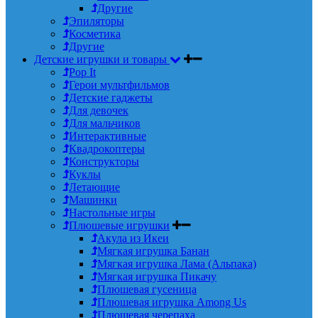
Другие
Эпиляторы
Косметика
Другие
Детские игрушки и товары
Pop It
Герои мультфильмов
Детские гаджеты
Для девочек
Для мальчиков
Интерактивные
Квадрокоптеры
Конструкторы
Куклы
Летающие
Машинки
Настольные игры
Плюшевые игрушки
Акула из Икеи
Мягкая игрушка Банан
Мягкая игрушка Лама (Альпака)
Мягкая игрушка Пикачу
Плюшевая гусеница
Плюшевая игрушка Among Us
Плюшевая черепаха