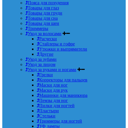
Пояса для похудения
Товары для глаз
Товары для груди
Товары для сна
Товары для шеи
Триммеры
Уход за волосами
Расчески
Стайлеры и гофре
Утюжки и выпрямители
Другие
Уход за зубами
Уход за лицом
Уход за руками и ногами
Грелки
Корректоры для пальцев
Маски для ног
Маски для рук
Машинки для маникюра
Пемзы для ног
Пилки для ногтей
Пластыри
Стельки
Триммеры для ногтей
УФ лампы