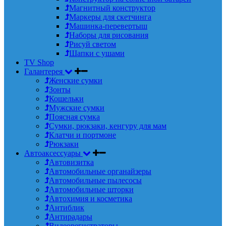
Магнитный конструктор
Маркеры для скетчинга
Машинка-перевертыш
Наборы для рисования
Рисуй светом
Шапки с ушами
TV Shop
Галантерея
Женские сумки
Зонты
Кошельки
Мужские сумки
Поясная сумка
Сумки, рюкзаки, кенгуру для мам
Клатчи и портмоне
Рюкзаки
Автоаксессуары
Автовизитка
Автомобильные органайзеры
Автомобильные пылесосы
Автомобильные шторки
Автохимия и косметика
Антиблик
Антирадары
Видеорегистраторы