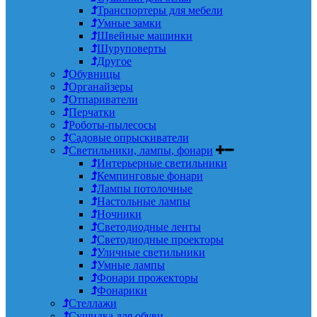
Транспортеры для мебели
Умные замки
Швейные машинки
Шуруповерты
Другое
Обувницы
Органайзеры
Отпариватели
Перчатки
Роботы-пылесосы
Садовые опрыскиватели
Светильники, лампы, фонари
Интерьерные светильники
Кемпинговые фонари
Лампы потолочные
Настольные лампы
Ночники
Светодиодные ленты
Светодиодные проекторы
Уличные светильники
Умные лампы
Фонари прожекторы
Фонарики
Стеллажи
Сушилка для обуви