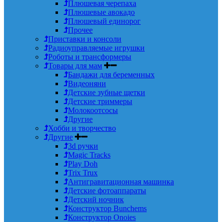
Плюшевая черепаха
Плюшевые авокадо
Плюшевый единорог
Прочее
Приставки и консоли
Радиоуправляемые игрушки
Роботы и трансформеры
Товары для мам
Бандажи для беременных
Видеоняни
Детские зубные щетки
Детские триммеры
Молокоотсосы
Другие
Хобби и творчество
Другие
3d ручки
Magic Tracks
Play Doh
Trix Trux
Антигравитационная машинка
Детские фотоаппараты
Детский ночник
Конструктор Bunchems
Конструктор Onoies