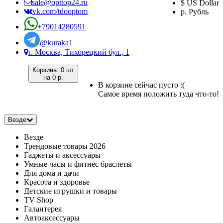
sale@opttop24.ru
$ US Dollar
vk.com/tdooptom
р. Рубль
+79014280591
@kuraka1
г. Москва, Тихорецкий бул., 1
Корзина:
0 шт
на
0 р.
В корзине сейчас пусто :(
Самое время положить туда что-то!
Везде
Везде
Трендовые товары 2026
Гаджеты и аксессуары
Умные часы и фитнес браслеты
Для дома и дачи
Красота и здоровье
Детские игрушки и товары
TV Shop
Галантерея
Автоаксессуары