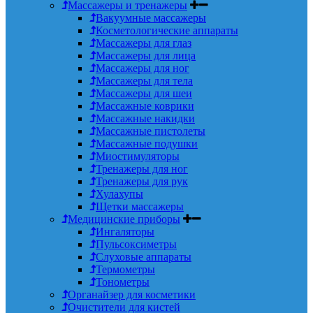
Массажеры и тренажеры
Вакуумные массажеры
Косметологические аппараты
Массажеры для глаз
Массажеры для лица
Массажеры для ног
Массажеры для тела
Массажеры для шеи
Массажные коврики
Массажные накидки
Массажные пистолеты
Массажные подушки
Миостимуляторы
Тренажеры для ног
Тренажеры для рук
Хулахупы
Щетки массажеры
Медицинские приборы
Ингаляторы
Пульсоксиметры
Слуховые аппараты
Термометры
Тонометры
Органайзер для косметики
Очистители для кистей