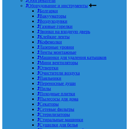
Обогреватели
Оборудование и инструменты
Болгарки
Вакууматоры
Воздуходувки
Газовые горелки
Звонки на входную дверь
Клейкие ленты
Кофемолки
Лазерные уровни
Ленты монтажные
Машинки для удаления катышков
Мини вентиляторы
Отвертки
Очистители воздуха
Паяльники
Переносные души
Пилы
Походные плитки
Пылесосы для дома
Секаторы
Сетевые фильтры
Стерилизаторы
Стиральные машинки
Сушилки для белья