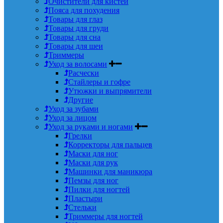
Очистители для кистей
Пояса для похудения
Товары для глаз
Товары для груди
Товары для сна
Товары для шеи
Триммеры
Уход за волосами
Расчески
Стайлеры и гофре
Утюжки и выпрямители
Другие
Уход за зубами
Уход за лицом
Уход за руками и ногами
Грелки
Корректоры для пальцев
Маски для ног
Маски для рук
Машинки для маникюра
Пемзы для ног
Пилки для ногтей
Пластыри
Стельки
Триммеры для ногтей