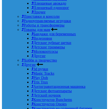
Плюшевые авокадо
Плюшевый единорог
Прочее
Приставки и консоли
Радиоуправляемые игрушки
Роботы и трансформеры
Товары для мам
Бандажи для беременных
Видеоняни
Детские зубные щетки
Детские триммеры
Молокоотсосы
Другие
Хобби и творчество
Другие
3d ручки
Magic Tracks
Play Doh
Trix Trux
Антигравитационная машинка
Детские фотоаппараты
Детский ночник
Конструктор Bunchems
Конструктор Onoies
Конструктор на солнечной батареи