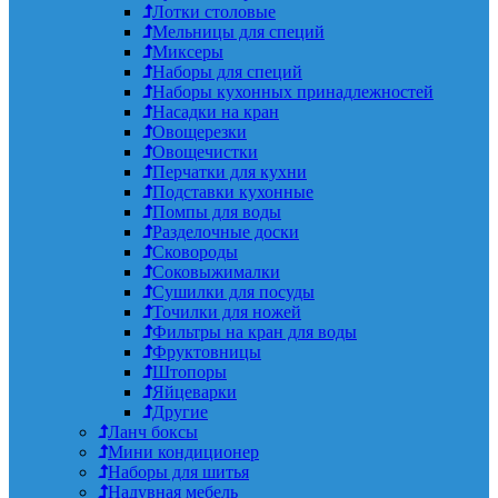
Лотки столовые
Мельницы для специй
Миксеры
Наборы для специй
Наборы кухонных принадлежностей
Насадки на кран
Овощерезки
Овощечистки
Перчатки для кухни
Подставки кухонные
Помпы для воды
Разделочные доски
Сковороды
Соковыжималки
Сушилки для посуды
Точилки для ножей
Фильтры на кран для воды
Фруктовницы
Штопоры
Яйцеварки
Другие
Ланч боксы
Мини кондиционер
Наборы для шитья
Надувная мебель