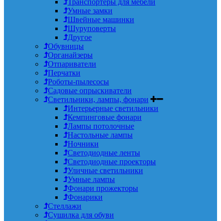
Транспортеры для мебели
Умные замки
Швейные машинки
Шуруповерты
Другое
Обувницы
Органайзеры
Отпариватели
Перчатки
Роботы-пылесосы
Садовые опрыскиватели
Светильники, лампы, фонари
Интерьерные светильники
Кемпинговые фонари
Лампы потолочные
Настольные лампы
Ночники
Светодиодные ленты
Светодиодные проекторы
Уличные светильники
Умные лампы
Фонари прожекторы
Фонарики
Стеллажи
Сушилка для обуви