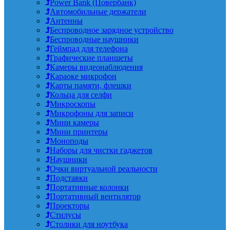
Power Bank (Повербанк)
Автомобильные держатели
Антенны
Беспроводное зарядное устройство
Беспроводные наушники
Геймпад для телефона
Графические планшеты
Камеры видеонаблюдения
Караоке микрофон
Карты памяти, флешки
Кольца для селфи
Микроскопы
Микрофоны для записи
Мини камеры
Мини принтеры
Моноподы
Наборы для чистки гаджетов
Наушники
Очки виртуальной реальности
Подставки
Портативные колонки
Портативный вентилятор
Проекторы
Стилусы
Столики для ноутбука