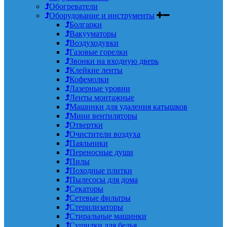
Обогреватели
Оборудование и инструменты
Болгарки
Вакууматоры
Воздуходувки
Газовые горелки
Звонки на входную дверь
Клейкие ленты
Кофемолки
Лазерные уровни
Ленты монтажные
Машинки для удаления катышков
Мини вентиляторы
Отвертки
Очистители воздуха
Паяльники
Переносные души
Пилы
Походные плитки
Пылесосы для дома
Секаторы
Сетевые фильтры
Стерилизаторы
Стиральные машинки
Сушилки для белья