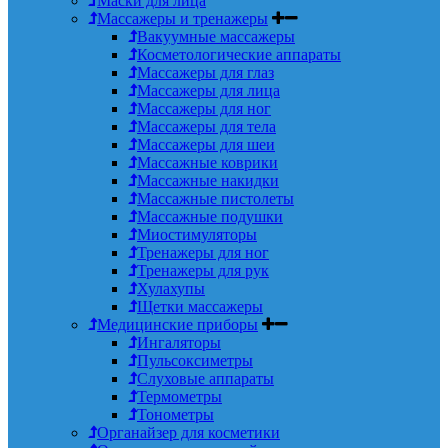
Маски для лица
Массажеры и тренажеры
Вакуумные массажеры
Косметологические аппараты
Массажеры для глаз
Массажеры для лица
Массажеры для ног
Массажеры для тела
Массажеры для шеи
Массажные коврики
Массажные накидки
Массажные пистолеты
Массажные подушки
Миостимуляторы
Тренажеры для ног
Тренажеры для рук
Хулахупы
Щетки массажеры
Медицинские приборы
Ингаляторы
Пульсоксиметры
Слуховые аппараты
Термометры
Тонометры
Органайзер для косметики