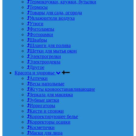
Термокружки, кружки, бутылки
Термосы
Товары для сада, огорода
Увлажнители воздуха
Утюги
Фитолампы
Фоторамки
Швабры
Шланги для полива
Щетки для мытья окон
Электрогрелки
Электроодеяла
Другое
Красота и здоровье
Аптечки
Весы напольные
Жгуты кровоостанавливающие
Зеркала для макияжа
Зубные щетки
Ирригаторы
Кисти и спонжи
Корректирующее белье
Корректоры осанки
Косметички
Маски для лица