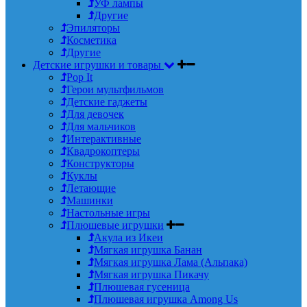
УФ лампы
Другие
Эпиляторы
Косметика
Другие
Детские игрушки и товары
Pop It
Герои мультфильмов
Детские гаджеты
Для девочек
Для мальчиков
Интерактивные
Квадрокоптеры
Конструкторы
Куклы
Летающие
Машинки
Настольные игры
Плюшевые игрушки
Акула из Икеи
Мягкая игрушка Банан
Мягкая игрушка Лама (Альпака)
Мягкая игрушка Пикачу
Плюшевая гусеница
Плюшевая игрушка Among Us