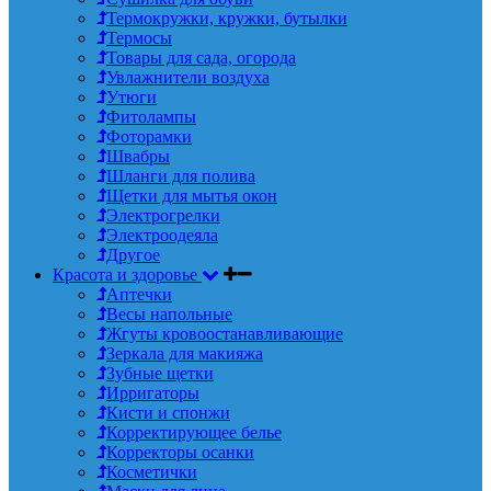
Термокружки, кружки, бутылки
Термосы
Товары для сада, огорода
Увлажнители воздуха
Утюги
Фитолампы
Фоторамки
Швабры
Шланги для полива
Щетки для мытья окон
Электрогрелки
Электроодеяла
Другое
Красота и здоровье
Аптечки
Весы напольные
Жгуты кровоостанавливающие
Зеркала для макияжа
Зубные щетки
Ирригаторы
Кисти и спонжи
Корректирующее белье
Корректоры осанки
Косметички