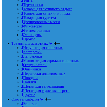
Тенты
Термоноски
Товары для активного отдыха
Товары для купания и пляжа
Товары для туризма
Тренировочные маски
Фиксаторы
Фитнес резинки
Эспандеры
Прочее
Товары для животных
Игрушки для животных
Когтерезки
Лапомойки
Машинки для стрижки животных
Отпугиватели
Ошейники
Переноски для животных
Поводки
Поилки
Щетки для вычесывания
Щетки для удаления шерсти
Другие
Охота и рыбалка
Бинокли