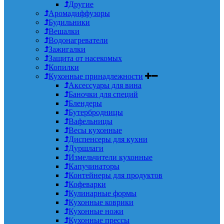
Другие
Аромадиффузоры
Будильники
Вешалки
Водонагреватели
Зажигалки
Защита от насекомых
Копилки
Кухонные принадлежности
Аксессуары для вина
Баночки для специй
Блендеры
Бутербродницы
Вафельницы
Весы кухонные
Диспенсеры для кухни
Дуршлаги
Измельчители кухонные
Капучинаторы
Контейнеры для продуктов
Кофеварки
Кулинарные формы
Кухонные коврики
Кухонные ножи
Кухонные прессы