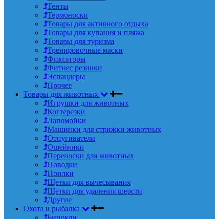
Тенты
Термоноски
Товары для активного отдыха
Товары для купания и пляжа
Товары для туризма
Тренировочные маски
Фиксаторы
Фитнес резинки
Эспандеры
Прочее
Товары для животных
Игрушки для животных
Когтерезки
Лапомойки
Машинки для стрижки животных
Отпугиватели
Ошейники
Переноски для животных
Поводки
Поилки
Щетки для вычесывания
Щетки для удаления шерсти
Другие
Охота и рыбалка
Бинокли