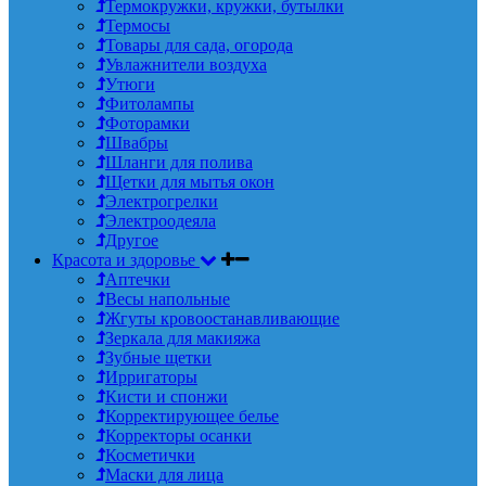
Термокружки, кружки, бутылки
Термосы
Товары для сада, огорода
Увлажнители воздуха
Утюги
Фитолампы
Фоторамки
Швабры
Шланги для полива
Щетки для мытья окон
Электрогрелки
Электроодеяла
Другое
Красота и здоровье
Аптечки
Весы напольные
Жгуты кровоостанавливающие
Зеркала для макияжа
Зубные щетки
Ирригаторы
Кисти и спонжи
Корректирующее белье
Корректоры осанки
Косметички
Маски для лица