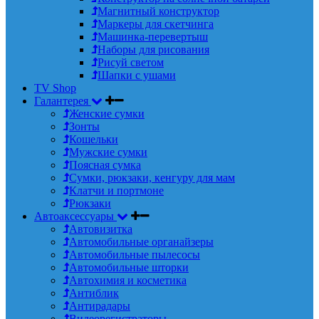
Магнитный конструктор
Маркеры для скетчинга
Машинка-перевертыш
Наборы для рисования
Рисуй светом
Шапки с ушами
TV Shop
Галантерея
Женские сумки
Зонты
Кошельки
Мужские сумки
Поясная сумка
Сумки, рюкзаки, кенгуру для мам
Клатчи и портмоне
Рюкзаки
Автоаксессуары
Автовизитка
Автомобильные органайзеры
Автомобильные пылесосы
Автомобильные шторки
Автохимия и косметика
Антиблик
Антирадары
Видеорегистраторы