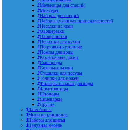
Мельницы для специй
Миксеры
Наборы для специй
Наборы кухонных принадлежностей
Насадки на кран
Овощерезки
Овощечистки
Перчатки для кухни
Подставки кухонные
Помпы для воды
Разделочные доски
Сковороды
Соковыжималки
Сушилки для посуды
Точилки для ножей
Фильтры на кран для воды
Фруктовницы
Штопоры
Яйцеварки
Другие
Ланч боксы
Мини кондиционер
Наборы для шитья
Надувная мебель