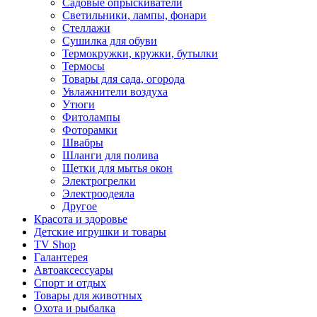
Садовые опрыскиватели
Светильники, лампы, фонари
Стеллажи
Сушилка для обуви
Термокружки, кружки, бутылки
Термосы
Товары для сада, огорода
Увлажнители воздуха
Утюги
Фитолампы
Фоторамки
Швабры
Шланги для полива
Щетки для мытья окон
Электрогрелки
Электроодеяла
Другое
Красота и здоровье
Детские игрушки и товары
TV Shop
Галантерея
Автоаксессуары
Спорт и отдых
Товары для животных
Охота и рыбалка