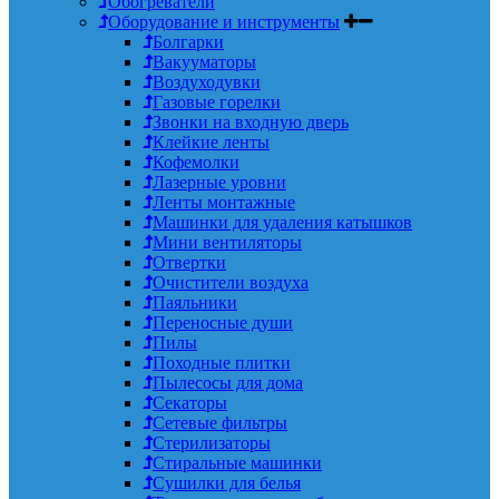
Обогреватели
Оборудование и инструменты
Болгарки
Вакууматоры
Воздуходувки
Газовые горелки
Звонки на входную дверь
Клейкие ленты
Кофемолки
Лазерные уровни
Ленты монтажные
Машинки для удаления катышков
Мини вентиляторы
Отвертки
Очистители воздуха
Паяльники
Переносные души
Пилы
Походные плитки
Пылесосы для дома
Секаторы
Сетевые фильтры
Стерилизаторы
Стиральные машинки
Сушилки для белья