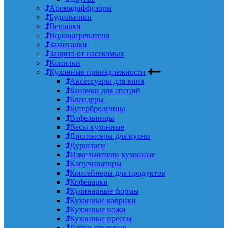
Аромадиффузоры
Будильники
Вешалки
Водонагреватели
Зажигалки
Защита от насекомых
Копилки
Кухонные принадлежности
Аксессуары для вина
Баночки для специй
Блендеры
Бутербродницы
Вафельницы
Весы кухонные
Диспенсеры для кухни
Дуршлаги
Измельчители кухонные
Капучинаторы
Контейнеры для продуктов
Кофеварки
Кулинарные формы
Кухонные коврики
Кухонные ножи
Кухонные прессы
Лотки столовые