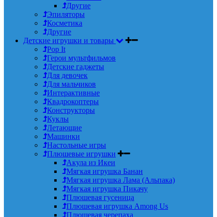
Другие
Эпиляторы
Косметика
Другие
Детские игрушки и товары
Pop It
Герои мультфильмов
Детские гаджеты
Для девочек
Для мальчиков
Интерактивные
Квадрокоптеры
Конструкторы
Куклы
Летающие
Машинки
Настольные игры
Плюшевые игрушки
Акула из Икеи
Мягкая игрушка Банан
Мягкая игрушка Лама (Альпака)
Мягкая игрушка Пикачу
Плюшевая гусеница
Плюшевая игрушка Among Us
Плюшевая черепаха