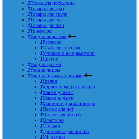
Пояса для похудения
Товары для глаз
Товары для груди
Товары для сна
Товары для шеи
Триммеры
Уход за волосами
Расчески
Стайлеры и гофре
Утюжки и выпрямители
Другие
Уход за зубами
Уход за лицом
Уход за руками и ногами
Грелки
Корректоры для пальцев
Маски для ног
Маски для рук
Машинки для маникюра
Пемзы для ног
Пилки для ногтей
Пластыри
Стельки
Триммеры для ногтей
УФ лампы