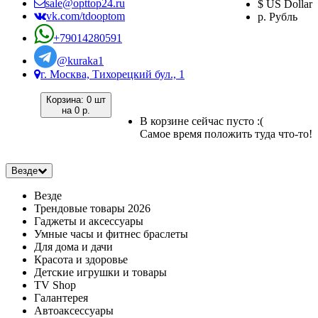
sale@opttop24.ru
$ US Dollar
vk.com/tdooptom
р. Рубль
+79014280591
@kuraka1
г. Москва, Тихорецкий бул., 1
Корзина:
0 шт
на
0 р.
В корзине сейчас пусто :(
Самое время положить туда что-то!
Везде
Везде
Трендовые товары 2026
Гаджеты и аксессуары
Умные часы и фитнес браслеты
Для дома и дачи
Красота и здоровье
Детские игрушки и товары
TV Shop
Галантерея
Автоаксессуары