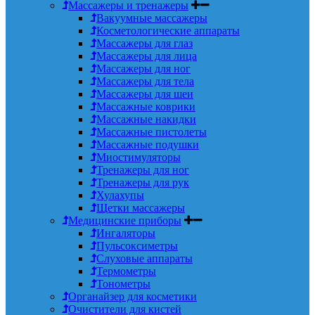
Массажеры и тренажеры
Вакуумные массажеры
Косметологические аппараты
Массажеры для глаз
Массажеры для лица
Массажеры для ног
Массажеры для тела
Массажеры для шеи
Массажные коврики
Массажные накидки
Массажные пистолеты
Массажные подушки
Миостимуляторы
Тренажеры для ног
Тренажеры для рук
Хулахупы
Щетки массажеры
Медицинские приборы
Ингаляторы
Пульсоксиметры
Слуховые аппараты
Термометры
Тонометры
Органайзер для косметики
Очистители для кистей