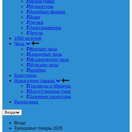
Монокуляры
Мультитулы
Налобные фонари
Ножи
Удочки
Электрошокеры
Другое
1000 мелочей
Часы
Женские часы
Кварцевые часы
Механические часы
Мужские часы
Коробки
Бижутерия
Новогодние товары
Гирлянды и Мишура
Искусственные ёлки
Лазерные проекторы
Распродажа
Везде
Везде
Трендовые товары 2026