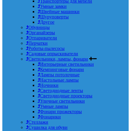
Транспортеры для мебели
Умные замки
Швейные машинки
Шуруповерты
Другое
Обувницы
Органайзеры
Отпариватели
Перчатки
Роботы-пылесосы
Садовые опрыскиватели
Светильники, лампы, фонари
Интерьерные светильники
Кемпинговые фонари
Лампы потолочные
Настольные лампы
Ночники
Светодиодные ленты
Светодиодные проекторы
Уличные светильники
Умные лампы
Фонари прожекторы
Фонарики
Стеллажи
Сушилка для обуви