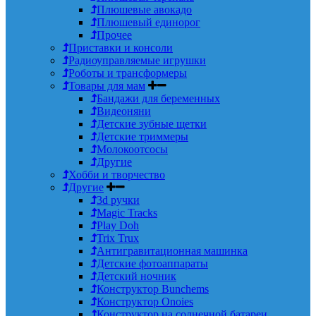
Плюшевые авокадо
Плюшевый единорог
Прочее
Приставки и консоли
Радиоуправляемые игрушки
Роботы и трансформеры
Товары для мам
Бандажи для беременных
Видеоняни
Детские зубные щетки
Детские триммеры
Молокоотсосы
Другие
Хобби и творчество
Другие
3d ручки
Magic Tracks
Play Doh
Trix Trux
Антигравитационная машинка
Детские фотоаппараты
Детский ночник
Конструктор Bunchems
Конструктор Onoies
Конструктор на солнечной батареи