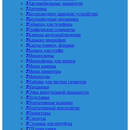
Автомобильные держатели
Антенны
Беспроводное зарядное устройство
Беспроводные наушники
Геймпад для телефона
Графические планшеты
Камеры видеонаблюдения
Караоке микрофон
Карты памяти, флешки
Кольца для селфи
Микроскопы
Микрофоны для записи
Мини камеры
Мини принтеры
Моноподы
Наборы для чистки гаджетов
Наушники
Очки виртуальной реальности
Подставки
Портативные колонки
Портативный вентилятор
Проекторы
Стилусы
Столики для ноутбука
ТВ приставки