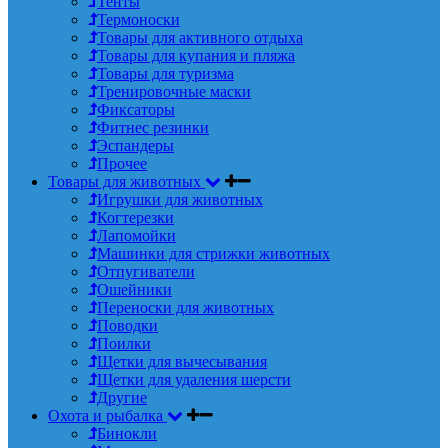
Тенты
Термоноски
Товары для активного отдыха
Товары для купания и пляжа
Товары для туризма
Тренировочные маски
Фиксаторы
Фитнес резинки
Эспандеры
Прочее
Товары для животных
Игрушки для животных
Когтерезки
Лапомойки
Машинки для стрижки животных
Отпугиватели
Ошейники
Переноски для животных
Поводки
Поилки
Щетки для вычесывания
Щетки для удаления шерсти
Другие
Охота и рыбалка
Бинокли