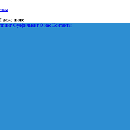
елом
 даже ниже
ппинг
Фулфилмент
О нас
Контакты