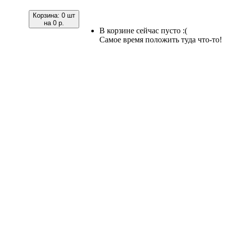
Корзина:
0 шт
на
0 р.
В корзине сейчас пусто :(
Самое время положить туда что-то!