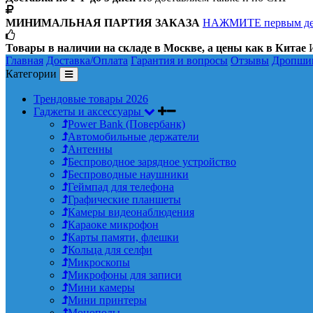
МИНИМАЛЬНАЯ ПАРТИЯ ЗАКАЗА
НАЖМИТЕ первым д
Товары в наличии на складе в Москве, а цены как в Китае
И
Главная
Доставка/Оплата
Гарантия и вопросы
Отзывы
Дропши
Категории
Трендовые товары 2026
Гаджеты и аксессуары
Power Bank (Повербанк)
Автомобильные держатели
Антенны
Беспроводное зарядное устройство
Беспроводные наушники
Геймпад для телефона
Графические планшеты
Камеры видеонаблюдения
Караоке микрофон
Карты памяти, флешки
Кольца для селфи
Микроскопы
Микрофоны для записи
Мини камеры
Мини принтеры
Моноподы