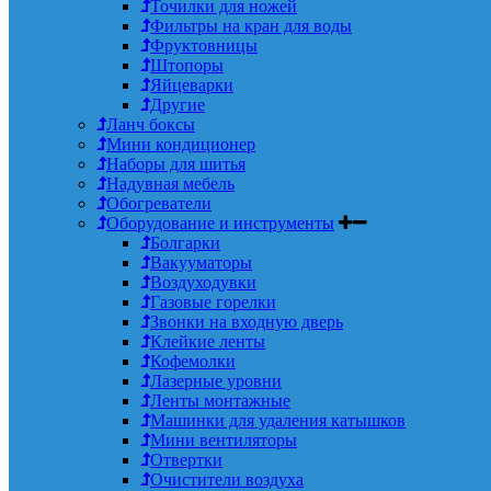
Точилки для ножей
Фильтры на кран для воды
Фруктовницы
Штопоры
Яйцеварки
Другие
Ланч боксы
Мини кондиционер
Наборы для шитья
Надувная мебель
Обогреватели
Оборудование и инструменты
Болгарки
Вакууматоры
Воздуходувки
Газовые горелки
Звонки на входную дверь
Клейкие ленты
Кофемолки
Лазерные уровни
Ленты монтажные
Машинки для удаления катышков
Мини вентиляторы
Отвертки
Очистители воздуха