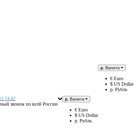
р.
Валюта
€ Euro
$ US Dollar
р. Рубль
55 74 87
р.
Валюта
тный звонок по всей России
€ Euro
$ US Dollar
р. Рубль