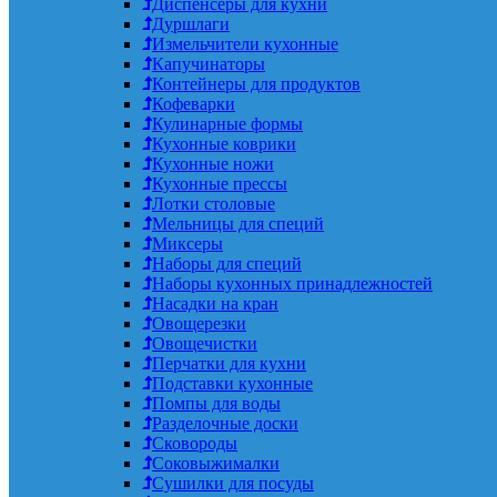
Диспенсеры для кухни
Дуршлаги
Измельчители кухонные
Капучинаторы
Контейнеры для продуктов
Кофеварки
Кулинарные формы
Кухонные коврики
Кухонные ножи
Кухонные прессы
Лотки столовые
Мельницы для специй
Миксеры
Наборы для специй
Наборы кухонных принадлежностей
Насадки на кран
Овощерезки
Овощечистки
Перчатки для кухни
Подставки кухонные
Помпы для воды
Разделочные доски
Сковороды
Соковыжималки
Сушилки для посуды