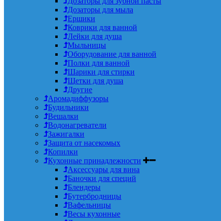
Дозаторы для зубной пасты
Дозаторы для мыла
Ершики
Коврики для ванной
Лейки для душа
Мыльницы
Оборудование для ванной
Полки для ванной
Шарики для стирки
Щетки для душа
Другие
Аромадиффузоры
Будильники
Вешалки
Водонагреватели
Зажигалки
Защита от насекомых
Копилки
Кухонные принадлежности
Аксессуары для вина
Баночки для специй
Блендеры
Бутербродницы
Вафельницы
Весы кухонные