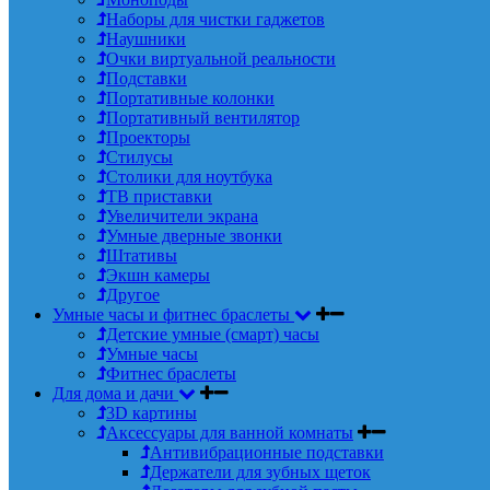
Наборы для чистки гаджетов
Наушники
Очки виртуальной реальности
Подставки
Портативные колонки
Портативный вентилятор
Проекторы
Стилусы
Столики для ноутбука
ТВ приставки
Увеличители экрана
Умные дверные звонки
Штативы
Экшн камеры
Другое
Умные часы и фитнес браслеты
Детские умные (смарт) часы
Умные часы
Фитнес браслеты
Для дома и дачи
3D картины
Аксессуары для ванной комнаты
Антивибрационные подставки
Держатели для зубных щеток