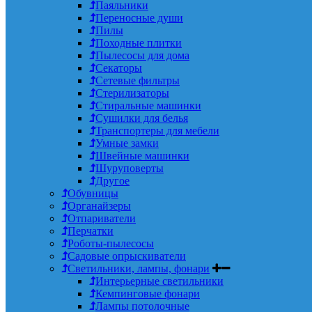
Паяльники
Переносные души
Пилы
Походные плитки
Пылесосы для дома
Секаторы
Сетевые фильтры
Стерилизаторы
Стиральные машинки
Сушилки для белья
Транспортеры для мебели
Умные замки
Швейные машинки
Шуруповерты
Другое
Обувницы
Органайзеры
Отпариватели
Перчатки
Роботы-пылесосы
Садовые опрыскиватели
Светильники, лампы, фонари
Интерьерные светильники
Кемпинговые фонари
Лампы потолочные