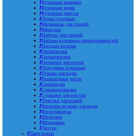
Кухонные коврики
Кухонные ножи
Кухонные прессы
Лотки столовые
Мельницы для специй
Миксеры
Наборы для специй
Наборы кухонных принадлежностей
Насадки на кран
Овощерезки
Овощечистки
Перчатки для кухни
Подставки кухонные
Помпы для воды
Разделочные доски
Сковороды
Соковыжималки
Сушилки для посуды
Точилки для ножей
Фильтры на кран для воды
Фруктовницы
Штопоры
Яйцеварки
Другие
Ланч боксы