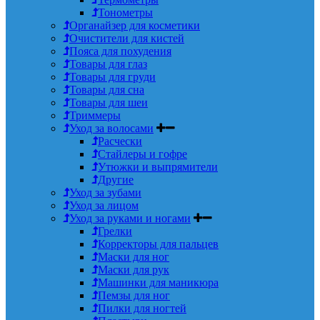
Тонометры
Органайзер для косметики
Очистители для кистей
Пояса для похудения
Товары для глаз
Товары для груди
Товары для сна
Товары для шеи
Триммеры
Уход за волосами
Расчески
Стайлеры и гофре
Утюжки и выпрямители
Другие
Уход за зубами
Уход за лицом
Уход за руками и ногами
Грелки
Корректоры для пальцев
Маски для ног
Маски для рук
Машинки для маникюра
Пемзы для ног
Пилки для ногтей