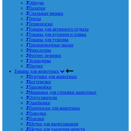
Обручи
Палатки
Спальные мешки
Тенты
Термоноски
Товары для активного отдыха
Товары для купания и пляжа
Товары для туризма
Тренировочные маски
Фиксаторы
Фитнес резинки
Эспандеры
Прочее
Товары для животных
Игрушки для животных
Когтерезки
Лапомойки
Машинки для стрижки животных
Отпугиватели
Ошейники
Переноски для животных
Поводки
Поилки
Щетки для вычесывания
Щетки для удаления шерсти