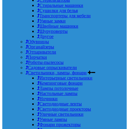
Стерилизаторы
Стиральные машинки
Сушилки для белья
Транспортеры для мебели
Умные замки
Швейные машинки
Шуруповерты
Другое
Обувницы
Органайзеры
Отпариватели
Перчатки
Роботы-пылесосы
Садовые опрыскиватели
Светильники, лампы, фонари
Интерьерные светильники
Кемпинговые фонари
Лампы потолочные
Настольные лампы
Ночники
Светодиодные ленты
Светодиодные проекторы
Уличные светильники
Умные лампы
Фонари прожекторы