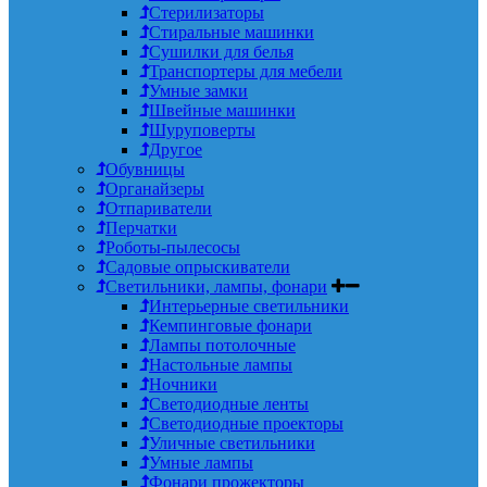
Стерилизаторы
Стиральные машинки
Сушилки для белья
Транспортеры для мебели
Умные замки
Швейные машинки
Шуруповерты
Другое
Обувницы
Органайзеры
Отпариватели
Перчатки
Роботы-пылесосы
Садовые опрыскиватели
Светильники, лампы, фонари
Интерьерные светильники
Кемпинговые фонари
Лампы потолочные
Настольные лампы
Ночники
Светодиодные ленты
Светодиодные проекторы
Уличные светильники
Умные лампы
Фонари прожекторы