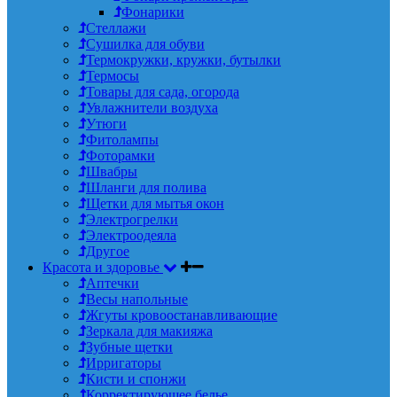
Фонарики
Стеллажи
Сушилка для обуви
Термокружки, кружки, бутылки
Термосы
Товары для сада, огорода
Увлажнители воздуха
Утюги
Фитолампы
Фоторамки
Швабры
Шланги для полива
Щетки для мытья окон
Электрогрелки
Электроодеяла
Другое
Красота и здоровье
Аптечки
Весы напольные
Жгуты кровоостанавливающие
Зеркала для макияжа
Зубные щетки
Ирригаторы
Кисти и спонжи
Корректирующее белье