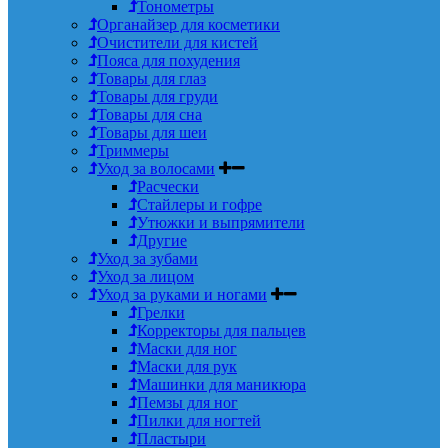
Тонометры
Органайзер для косметики
Очистители для кистей
Пояса для похудения
Товары для глаз
Товары для груди
Товары для сна
Товары для шеи
Триммеры
Уход за волосами
Расчески
Стайлеры и гофре
Утюжки и выпрямители
Другие
Уход за зубами
Уход за лицом
Уход за руками и ногами
Грелки
Корректоры для пальцев
Маски для ног
Маски для рук
Машинки для маникюра
Пемзы для ног
Пилки для ногтей
Пластыри