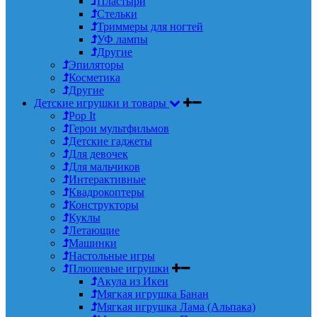
Пластыри
Стельки
Триммеры для ногтей
УФ лампы
Другие
Эпиляторы
Косметика
Другие
Детские игрушки и товары
Pop It
Герои мультфильмов
Детские гаджеты
Для девочек
Для мальчиков
Интерактивные
Квадрокоптеры
Конструкторы
Куклы
Летающие
Машинки
Настольные игры
Плюшевые игрушки
Акула из Икеи
Мягкая игрушка Банан
Мягкая игрушка Лама (Альпака)