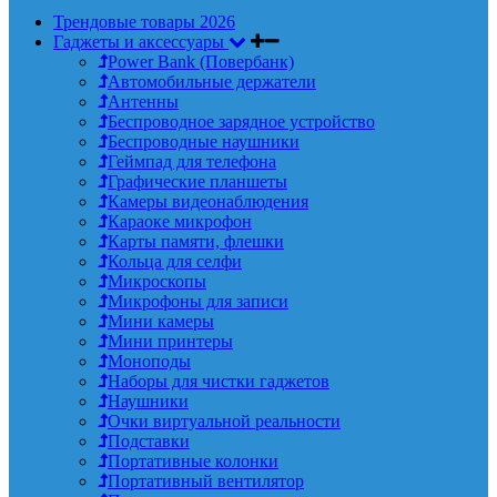
Трендовые товары 2026
Гаджеты и аксессуары
Power Bank (Повербанк)
Автомобильные держатели
Антенны
Беспроводное зарядное устройство
Беспроводные наушники
Геймпад для телефона
Графические планшеты
Камеры видеонаблюдения
Караоке микрофон
Карты памяти, флешки
Кольца для селфи
Микроскопы
Микрофоны для записи
Мини камеры
Мини принтеры
Моноподы
Наборы для чистки гаджетов
Наушники
Очки виртуальной реальности
Подставки
Портативные колонки
Портативный вентилятор