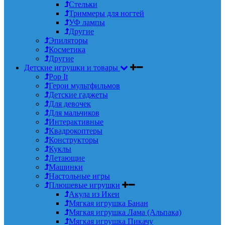
Стельки
Триммеры для ногтей
УФ лампы
Другие
Эпиляторы
Косметика
Другие
Детские игрушки и товары
Pop It
Герои мультфильмов
Детские гаджеты
Для девочек
Для мальчиков
Интерактивные
Квадрокоптеры
Конструкторы
Куклы
Летающие
Машинки
Настольные игры
Плюшевые игрушки
Акула из Икеи
Мягкая игрушка Банан
Мягкая игрушка Лама (Альпака)
Мягкая игрушка Пикачу