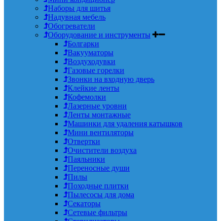
Наборы для шитья
Надувная мебель
Обогреватели
Оборудование и инструменты
Болгарки
Вакууматоры
Воздуходувки
Газовые горелки
Звонки на входную дверь
Клейкие ленты
Кофемолки
Лазерные уровни
Ленты монтажные
Машинки для удаления катышков
Мини вентиляторы
Отвертки
Очистители воздуха
Паяльники
Переносные души
Пилы
Походные плитки
Пылесосы для дома
Секаторы
Сетевые фильтры