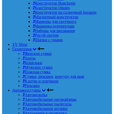
Конструктор Bunchems
Конструктор Onoies
Конструктор на солнечной батареи
Магнитный конструктор
Маркеры для скетчинга
Машинка-перевертыш
Наборы для рисования
Рисуй светом
Шапки с ушами
TV Shop
Галантерея
Женские сумки
Зонты
Кошельки
Мужские сумки
Поясная сумка
Сумки, рюкзаки, кенгуру для мам
Клатчи и портмоне
Рюкзаки
Автоаксессуары
Автовизитка
Автомобильные органайзеры
Автомобильные пылесосы
Автомобильные шторки
Автохимия и косметика