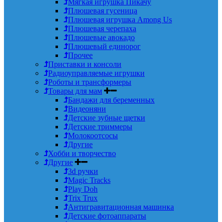
Мягкая игрушка Пикачу
Плюшевая гусеница
Плюшевая игрушка Among Us
Плюшевая черепаха
Плюшевые авокадо
Плюшевый единорог
Прочее
Приставки и консоли
Радиоуправляемые игрушки
Роботы и трансформеры
Товары для мам
Бандажи для беременных
Видеоняни
Детские зубные щетки
Детские триммеры
Молокоотсосы
Другие
Хобби и творчество
Другие
3d ручки
Magic Tracks
Play Doh
Trix Trux
Антигравитационная машинка
Детские фотоаппараты