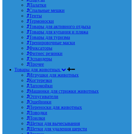
Палатки
Спальные мешки
Тенты
Термоноски
Товары для активного отдыха
Товары для купания и пляжа
Товары для туризма
Тренировочные маски
Фиксаторы
Фитнес резинки
Эспандеры
Прочее
Товары для животных
Игрушки для животных
Когтерезки
Лапомойки
Машинки для стрижки животных
Отпугиватели
Ошейники
Переноски для животных
Поводки
Поилки
Щетки для вычесывания
Щетки для удаления шерсти