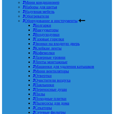
Мини кондиционер
Наборы для шитья
Надувная мебель
Обогреватели
Оборудование и инструменты
Болгарки
Вакууматоры
Воздуходувки
Газовые горелки
Звонки на входную дверь
Клейкие ленты
Кофемолки
Лазерные уровни
Ленты монтажные
Машинки для удаления катышков
Мини вентиляторы
Отвертки
Очистители воздуха
Паяльники
Переносные души
Пилы
Походные плитки
Пылесосы для дома
Секаторы
Сетевые фильтры