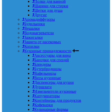
Полки для ванной
Шарики для стирки
Щетки для душа
Другие
Аромадиффузоры
Будильники
Вешалки
Водонагреватели
Зажигалки
Защита от насекомых
Копилки
Кухонные принадлежности
Аксессуары для вина
Баночки для специй
Блендеры
Бутербродницы
Вафельницы
Весы кухонные
Диспенсеры для кухни
Дуршлаги
Измельчители кухонные
Капучинаторы
Контейнеры для продуктов
Кофеварки
Кулинарные формы