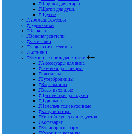
Шарики для стирки
Щетки для душа
Другие
Аромадиффузоры
Будильники
Вешалки
Водонагреватели
Зажигалки
Защита от насекомых
Копилки
Кухонные принадлежности
Аксессуары для вина
Баночки для специй
Блендеры
Бутербродницы
Вафельницы
Весы кухонные
Диспенсеры для кухни
Дуршлаги
Измельчители кухонные
Капучинаторы
Контейнеры для продуктов
Кофеварки
Кулинарные формы
Кухонные коврики