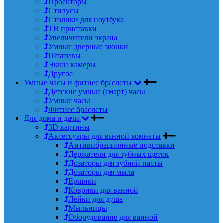
Проекторы
Стилусы
Столики для ноутбука
ТВ приставки
Увеличители экрана
Умные дверные звонки
Штативы
Экшн камеры
Другое
Умные часы и фитнес браслеты
Детские умные (смарт) часы
Умные часы
Фитнес браслеты
Для дома и дачи
3D картины
Аксессуары для ванной комнаты
Антивибрационные подставки
Держатели для зубных щеток
Дозаторы для зубной пасты
Дозаторы для мыла
Ершики
Коврики для ванной
Лейки для душа
Мыльницы
Оборудование для ванной