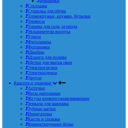
Фонарики
Стеллажи
Сушилка для обуви
Термокружки, кружки, бутылки
Термосы
Товары для сада, огорода
Увлажнители воздуха
Утюги
Фитолампы
Фоторамки
Швабры
Шланги для полива
Щетки для мытья окон
Электрогрелки
Электроодеяла
Другое
Красота и здоровье
Аптечки
Весы напольные
Жгуты кровоостанавливающие
Зеркала для макияжа
Зубные щетки
Ирригаторы
Кисти и спонжи
Корректирующее белье