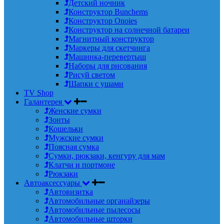
Детский ночник
Конструктор Bunchems
Конструктор Onoies
Конструктор на солнечной батареи
Магнитный конструктор
Маркеры для скетчинга
Машинка-перевертыш
Наборы для рисования
Рисуй светом
Шапки с ушами
TV Shop
Галантерея
Женские сумки
Зонты
Кошельки
Мужские сумки
Поясная сумка
Сумки, рюкзаки, кенгуру для мам
Клатчи и портмоне
Рюкзаки
Автоаксессуары
Автовизитка
Автомобильные органайзеры
Автомобильные пылесосы
Автомобильные шторки