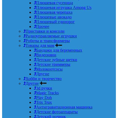
Плюшевая гусеница
Плюшевая игрушка Among Us
Плюшевая черепаха
Плюшевые авокадо
Плюшевый единорог
Прочее
Приставки и консоли
Радиоуправляемые игрушки
Роботы и трансформеры
Товары для мам
Бандажи для беременных
Видеоняни
Детские зубные щетки
Детские триммеры
Молокоотсосы
Другие
Хобби и творчество
Другие
3d ручки
Magic Tracks
Play Doh
Trix Trux
Антигравитационная машинка
Детские фотоаппараты
Детский ночник