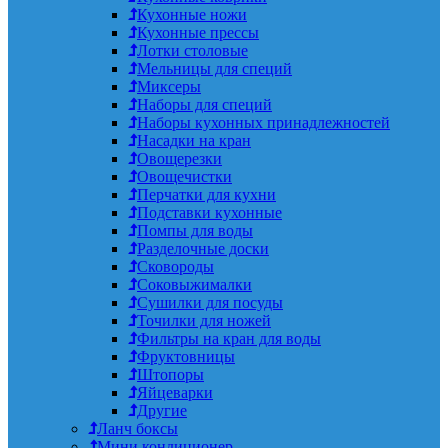
Кухонные ножи
Кухонные прессы
Лотки столовые
Мельницы для специй
Миксеры
Наборы для специй
Наборы кухонных принадлежностей
Насадки на кран
Овощерезки
Овощечистки
Перчатки для кухни
Подставки кухонные
Помпы для воды
Разделочные доски
Сковороды
Соковыжималки
Сушилки для посуды
Точилки для ножей
Фильтры на кран для воды
Фруктовницы
Штопоры
Яйцеварки
Другие
Ланч боксы
Мини кондиционер