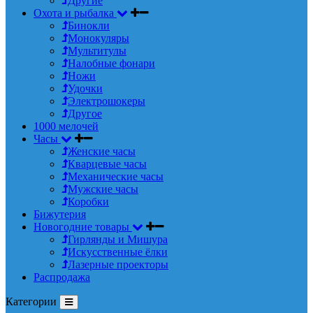
Другие
Охота и рыбалка
Бинокли
Монокуляры
Мультитулы
Налобные фонари
Ножи
Удочки
Электрошокеры
Другое
1000 мелочей
Часы
Женские часы
Кварцевые часы
Механические часы
Мужские часы
Коробки
Бижутерия
Новогодние товары
Гирлянды и Мишура
Искусственные ёлки
Лазерные проекторы
Распродажа
Категории