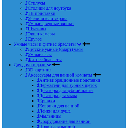
Стилусы
Столики для ноутбука
ТВ приставки
Увеличители экрана
Умные дверные звонки
Штативы
Экшн камеры
Другое
Умные часы и фитнес браслеты
Детские умные (смарт) часы
Умные часы
Фитнес браслеты
Для дома и дачи
3D картины
Аксессуары для ванной комнаты
Антивибрационные подставки
Держатели для зубных щеток
Дозаторы для зубной пасты
Дозаторы для мыла
Ершики
Коврики для ванной
Лейки для душа
Мыльницы
Оборудование для ванной
Полки для ванной