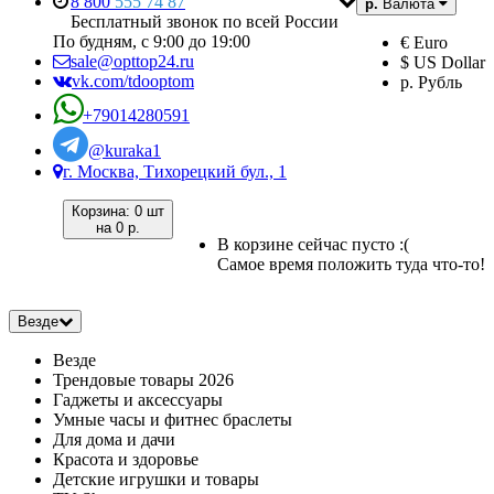
8 800
555 74 87
р.
Валюта
Бесплатный звонок по всей России
По будням, с 9:00 до 19:00
€ Euro
sale@opttop24.ru
$ US Dollar
vk.com/tdooptom
р. Рубль
+79014280591
@kuraka1
г. Москва, Тихорецкий бул., 1
Корзина:
0 шт
на
0 р.
В корзине сейчас пусто :(
Самое время положить туда что-то!
Везде
Везде
Трендовые товары 2026
Гаджеты и аксессуары
Умные часы и фитнес браслеты
Для дома и дачи
Красота и здоровье
Детские игрушки и товары