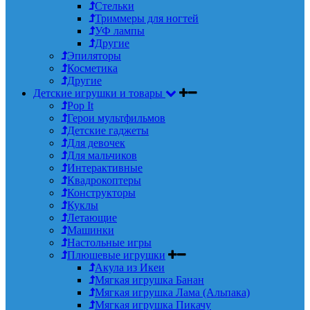
Стельки
Триммеры для ногтей
УФ лампы
Другие
Эпиляторы
Косметика
Другие
Детские игрушки и товары
Pop It
Герои мультфильмов
Детские гаджеты
Для девочек
Для мальчиков
Интерактивные
Квадрокоптеры
Конструкторы
Куклы
Летающие
Машинки
Настольные игры
Плюшевые игрушки
Акула из Икеи
Мягкая игрушка Банан
Мягкая игрушка Лама (Альпака)
Мягкая игрушка Пикачу