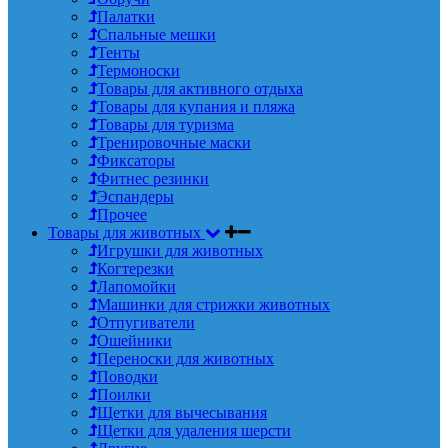
Палатки
Спальные мешки
Тенты
Термоноски
Товары для активного отдыха
Товары для купания и пляжа
Товары для туризма
Тренировочные маски
Фиксаторы
Фитнес резинки
Эспандеры
Прочее
Товары для животных
Игрушки для животных
Когтерезки
Лапомойки
Машинки для стрижки животных
Отпугиватели
Ошейники
Переноски для животных
Поводки
Поилки
Щетки для вычесывания
Щетки для удаления шерсти