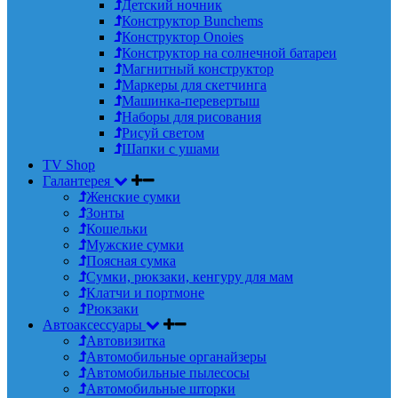
Детский ночник
Конструктор Bunchems
Конструктор Onoies
Конструктор на солнечной батареи
Магнитный конструктор
Маркеры для скетчинга
Машинка-перевертыш
Наборы для рисования
Рисуй светом
Шапки с ушами
TV Shop
Галантерея
Женские сумки
Зонты
Кошельки
Мужские сумки
Поясная сумка
Сумки, рюкзаки, кенгуру для мам
Клатчи и портмоне
Рюкзаки
Автоаксессуары
Автовизитка
Автомобильные органайзеры
Автомобильные пылесосы
Автомобильные шторки