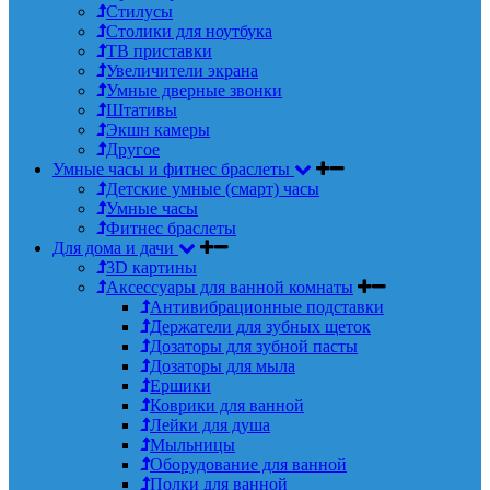
Стилусы
Столики для ноутбука
ТВ приставки
Увеличители экрана
Умные дверные звонки
Штативы
Экшн камеры
Другое
Умные часы и фитнес браслеты
Детские умные (смарт) часы
Умные часы
Фитнес браслеты
Для дома и дачи
3D картины
Аксессуары для ванной комнаты
Антивибрационные подставки
Держатели для зубных щеток
Дозаторы для зубной пасты
Дозаторы для мыла
Ершики
Коврики для ванной
Лейки для душа
Мыльницы
Оборудование для ванной
Полки для ванной