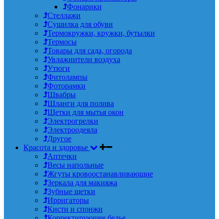
Фонарики
Стеллажи
Сушилка для обуви
Термокружки, кружки, бутылки
Термосы
Товары для сада, огорода
Увлажнители воздуха
Утюги
Фитолампы
Фоторамки
Швабры
Шланги для полива
Щетки для мытья окон
Электрогрелки
Электроодеяла
Другое
Красота и здоровье
Аптечки
Весы напольные
Жгуты кровоостанавливающие
Зеркала для макияжа
Зубные щетки
Ирригаторы
Кисти и спонжи
Корректирующее белье