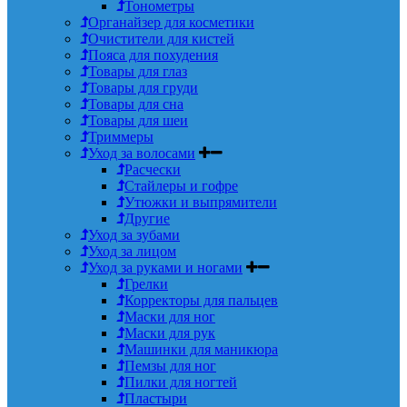
Тонометры
Органайзер для косметики
Очистители для кистей
Пояса для похудения
Товары для глаз
Товары для груди
Товары для сна
Товары для шеи
Триммеры
Уход за волосами
Расчески
Стайлеры и гофре
Утюжки и выпрямители
Другие
Уход за зубами
Уход за лицом
Уход за руками и ногами
Грелки
Корректоры для пальцев
Маски для ног
Маски для рук
Машинки для маникюра
Пемзы для ног
Пилки для ногтей
Пластыри