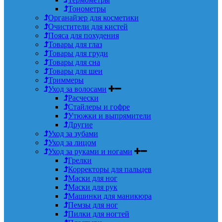
Тонометры
Органайзер для косметики
Очистители для кистей
Пояса для похудения
Товары для глаз
Товары для груди
Товары для сна
Товары для шеи
Триммеры
Уход за волосами
Расчески
Стайлеры и гофре
Утюжки и выпрямители
Другие
Уход за зубами
Уход за лицом
Уход за руками и ногами
Грелки
Корректоры для пальцев
Маски для ног
Маски для рук
Машинки для маникюра
Пемзы для ног
Пилки для ногтей