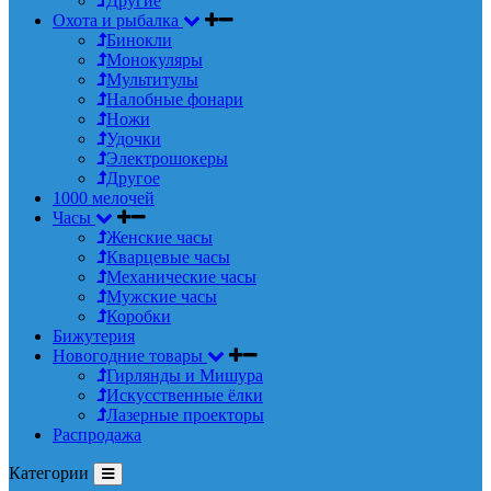
Другие
Охота и рыбалка
Бинокли
Монокуляры
Мультитулы
Налобные фонари
Ножи
Удочки
Электрошокеры
Другое
1000 мелочей
Часы
Женские часы
Кварцевые часы
Механические часы
Мужские часы
Коробки
Бижутерия
Новогодние товары
Гирлянды и Мишура
Искусственные ёлки
Лазерные проекторы
Распродажа
Категории