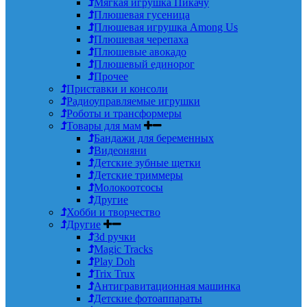
Мягкая игрушка Пикачу
Плюшевая гусеница
Плюшевая игрушка Among Us
Плюшевая черепаха
Плюшевые авокадо
Плюшевый единорог
Прочее
Приставки и консоли
Радиоуправляемые игрушки
Роботы и трансформеры
Товары для мам
Бандажи для беременных
Видеоняни
Детские зубные щетки
Детские триммеры
Молокоотсосы
Другие
Хобби и творчество
Другие
3d ручки
Magic Tracks
Play Doh
Trix Trux
Антигравитационная машинка
Детские фотоаппараты