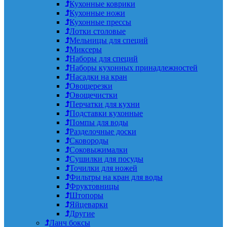
Кухонные коврики
Кухонные ножи
Кухонные прессы
Лотки столовые
Мельницы для специй
Миксеры
Наборы для специй
Наборы кухонных принадлежностей
Насадки на кран
Овощерезки
Овощечистки
Перчатки для кухни
Подставки кухонные
Помпы для воды
Разделочные доски
Сковороды
Соковыжималки
Сушилки для посуды
Точилки для ножей
Фильтры на кран для воды
Фруктовницы
Штопоры
Яйцеварки
Другие
Ланч боксы