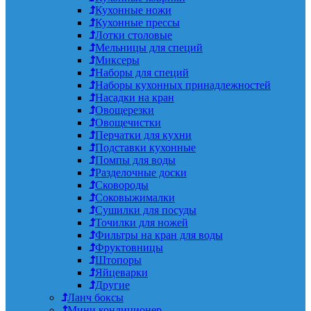
Кухонные ножи
Кухонные прессы
Лотки столовые
Мельницы для специй
Миксеры
Наборы для специй
Наборы кухонных принадлежностей
Насадки на кран
Овощерезки
Овощечистки
Перчатки для кухни
Подставки кухонные
Помпы для воды
Разделочные доски
Сковороды
Соковыжималки
Сушилки для посуды
Точилки для ножей
Фильтры на кран для воды
Фруктовницы
Штопоры
Яйцеварки
Другие
Ланч боксы
Мини кондиционер