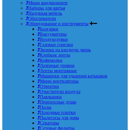
Мини кондиционер
Наборы для шитья
Надувная мебель
Обогреватели
Оборудование и инструменты
Болгарки
Вакууматоры
Воздуходувки
Газовые горелки
Звонки на входную дверь
Клейкие ленты
Кофемолки
Лазерные уровни
Ленты монтажные
Машинки для удаления катышков
Мини вентиляторы
Отвертки
Очистители воздуха
Паяльники
Переносные души
Пилы
Походные плитки
Пылесосы для дома
Секаторы
Сетевые фильтры