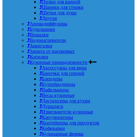
Полки для ванной
Шарики для стирки
Щетки для душа
Другие
Аромадиффузоры
Будильники
Вешалки
Водонагреватели
Зажигалки
Защита от насекомых
Копилки
Кухонные принадлежности
Аксессуары для вина
Баночки для специй
Блендеры
Бутербродницы
Вафельницы
Весы кухонные
Диспенсеры для кухни
Дуршлаги
Измельчители кухонные
Капучинаторы
Контейнеры для продуктов
Кофеварки
Кулинарные формы