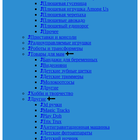
Плюшевая гусеница
Плюшевая игрушка Among Us
Плюшевая черепаха
Плюшевые авокадо
Плюшевый единорог
Прочее
Приставки и консоли
Радиоуправляемые игрушки
Роботы и трансформеры
Товары для мам
Бандажи для беременных
Видеоняни
Детские зубные щетки
Детские триммеры
Молокоотсосы
Другие
Хобби и творчество
Другие
3d ручки
Magic Tracks
Play Doh
Trix Trux
Антигравитационная машинка
Детские фотоаппараты
Детский ночник