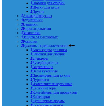
Шарики для стирки
Щетки для душа
Другие
Аромадиффузоры
Будильники
Вешалки
Водонагреватели
Зажигалки
Защита от насекомых
Копилки
Кухонные принадлежности
Аксессуары для вина
Баночки для специй
Блендеры
Бутербродницы
Вафельницы
Весы кухонные
Диспенсеры для кухни
Дуршлаги
Измельчители кухонные
Капучинаторы
Контейнеры для продуктов
Кофеварки
Кулинарные формы
Кухонные коврики