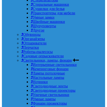
Стерилизаторы
Стиральные машинки
Сушилки для белья
Транспортеры для мебели
Умные замки
Швейные машинки
Шуруповерты
Другое
Обувницы
Органайзеры
Отпариватели
Перчатки
Роботы-пылесосы
Садовые опрыскиватели
Светильники, лампы, фонари
Интерьерные светильники
Кемпинговые фонари
Лампы потолочные
Настольные лампы
Ночники
Светодиодные ленты
Светодиодные проекторы
Уличные светильники
Умные лампы
Фонари прожекторы