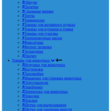
Обручи
Палатки
Спальные мешки
Тенты
Термоноски
Товары для активного отдыха
Товары для купания и пляжа
Товары для туризма
Тренировочные маски
Фиксаторы
Фитнес резинки
Эспандеры
Прочее
Товары для животных
Игрушки для животных
Когтерезки
Лапомойки
Машинки для стрижки животных
Отпугиватели
Ошейники
Переноски для животных
Поводки
Поилки
Щетки для вычесывания
Щетки для удаления шерсти