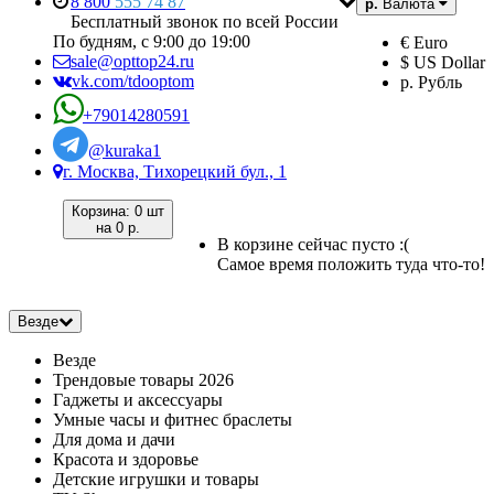
8 800
555 74 87
р.
Валюта
Бесплатный звонок по всей России
По будням, с 9:00 до 19:00
€ Euro
sale@opttop24.ru
$ US Dollar
vk.com/tdooptom
р. Рубль
+79014280591
@kuraka1
г. Москва, Тихорецкий бул., 1
Корзина:
0 шт
на
0 р.
В корзине сейчас пусто :(
Самое время положить туда что-то!
Везде
Везде
Трендовые товары 2026
Гаджеты и аксессуары
Умные часы и фитнес браслеты
Для дома и дачи
Красота и здоровье
Детские игрушки и товары