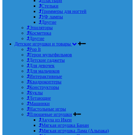
Пластыри
Стельки
Триммеры для ногтей
УФ лампы
Другие
Эпиляторы
Косметика
Другие
Детские игрушки и товары
Pop It
Герои мультфильмов
Детские гаджеты
Для девочек
Для мальчиков
Интерактивные
Квадрокоптеры
Конструкторы
Куклы
Летающие
Машинки
Настольные игры
Плюшевые игрушки
Акула из Икеи
Мягкая игрушка Банан
Мягкая игрушка Лама (Альпака)