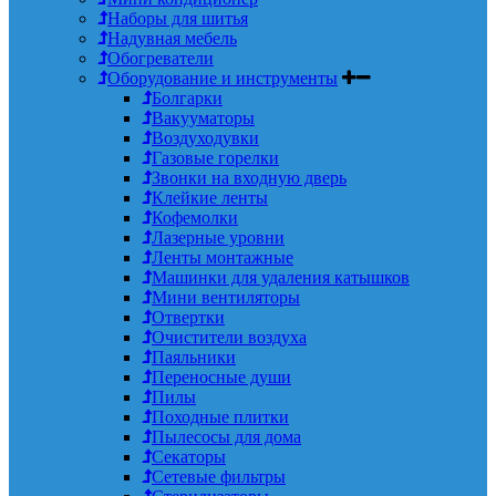
Наборы для шитья
Надувная мебель
Обогреватели
Оборудование и инструменты
Болгарки
Вакууматоры
Воздуходувки
Газовые горелки
Звонки на входную дверь
Клейкие ленты
Кофемолки
Лазерные уровни
Ленты монтажные
Машинки для удаления катышков
Мини вентиляторы
Отвертки
Очистители воздуха
Паяльники
Переносные души
Пилы
Походные плитки
Пылесосы для дома
Секаторы
Сетевые фильтры