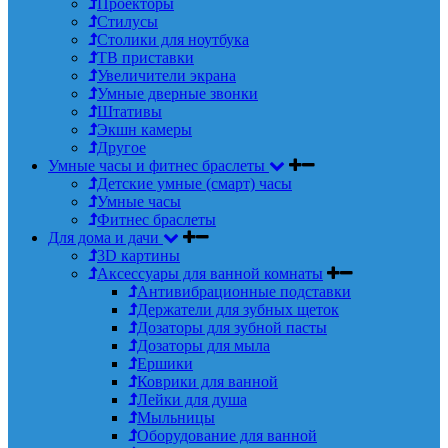
Проекторы
Стилусы
Столики для ноутбука
ТВ приставки
Увеличители экрана
Умные дверные звонки
Штативы
Экшн камеры
Другое
Умные часы и фитнес браслеты
Детские умные (смарт) часы
Умные часы
Фитнес браслеты
Для дома и дачи
3D картины
Аксессуары для ванной комнаты
Антивибрационные подставки
Держатели для зубных щеток
Дозаторы для зубной пасты
Дозаторы для мыла
Ершики
Коврики для ванной
Лейки для душа
Мыльницы
Оборудование для ванной