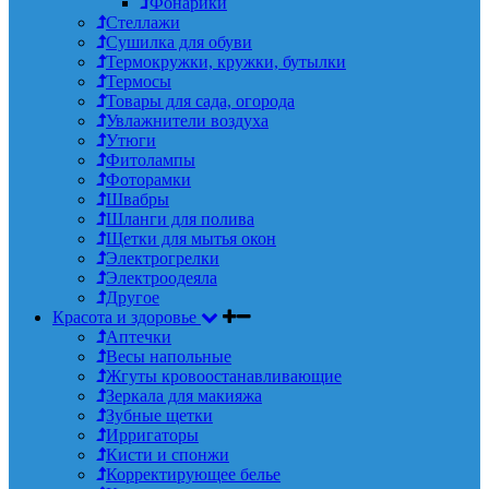
Фонарики
Стеллажи
Сушилка для обуви
Термокружки, кружки, бутылки
Термосы
Товары для сада, огорода
Увлажнители воздуха
Утюги
Фитолампы
Фоторамки
Швабры
Шланги для полива
Щетки для мытья окон
Электрогрелки
Электроодеяла
Другое
Красота и здоровье
Аптечки
Весы напольные
Жгуты кровоостанавливающие
Зеркала для макияжа
Зубные щетки
Ирригаторы
Кисти и спонжи
Корректирующее белье