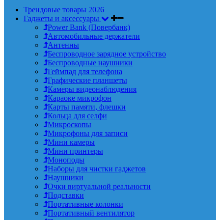
Трендовые товары 2026
Гаджеты и аксессуары
Power Bank (Повербанк)
Автомобильные держатели
Антенны
Беспроводное зарядное устройство
Беспроводные наушники
Геймпад для телефона
Графические планшеты
Камеры видеонаблюдения
Караоке микрофон
Карты памяти, флешки
Кольца для селфи
Микроскопы
Микрофоны для записи
Мини камеры
Мини принтеры
Моноподы
Наборы для чистки гаджетов
Наушники
Очки виртуальной реальности
Подставки
Портативные колонки
Портативный вентилятор