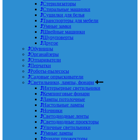
Стерилизаторы
Стиральные машинки
Сушилки для белья
Транспортеры для мебели
Умные замки
Швейные машинки
Шуруповерты
Другое
Обувницы
Органайзеры
Отпариватели
Перчатки
Роботы-пылесосы
Садовые опрыскиватели
Светильники, лампы, фонари
Интерьерные светильники
Кемпинговые фонари
Лампы потолочные
Настольные лампы
Ночники
Светодиодные ленты
Светодиодные проекторы
Уличные светильники
Умные лампы
Фонари прожекторы