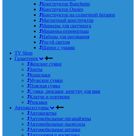
Конструктор Bunchems
Конструктор Onoies
Конструктор на солнечной батареи
Магнитный конструктор
Маркеры для скетчинга
Машинка-перевертыш
Наборы для рисования
Рисуй светом
Шапки с ушами
TV Shop
Галантерея
Женские сумки
Зонты
Кошельки
Мужские сумки
Поясная сумка
Сумки, рюкзаки, кенгуру для мам
Клатчи и портмоне
Рюкзаки
Автоаксессуары
Автовизитка
Автомобильные органайзеры
Автомобильные пылесосы
Автомобильные шторки
Автохимия и косметика