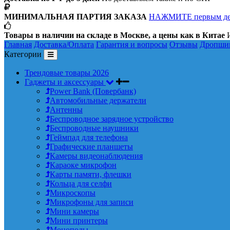
МИНИМАЛЬНАЯ ПАРТИЯ ЗАКАЗА
НАЖМИТЕ первым д
Товары в наличии на складе в Москве, а цены как в Китае
И
Главная
Доставка/Оплата
Гарантия и вопросы
Отзывы
Дропши
Категории
Трендовые товары 2026
Гаджеты и аксессуары
Power Bank (Повербанк)
Автомобильные держатели
Антенны
Беспроводное зарядное устройство
Беспроводные наушники
Геймпад для телефона
Графические планшеты
Камеры видеонаблюдения
Караоке микрофон
Карты памяти, флешки
Кольца для селфи
Микроскопы
Микрофоны для записи
Мини камеры
Мини принтеры
Моноподы