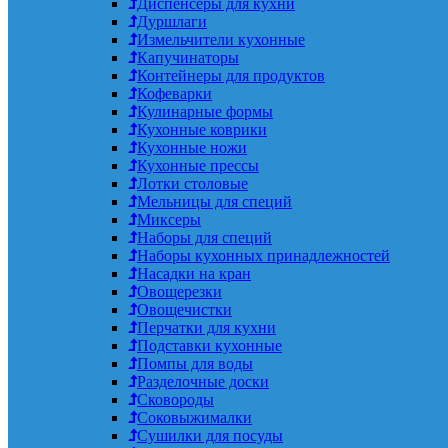
Диспенсеры для кухни
Дуршлаги
Измельчители кухонные
Капучинаторы
Контейнеры для продуктов
Кофеварки
Кулинарные формы
Кухонные коврики
Кухонные ножи
Кухонные прессы
Лотки столовые
Мельницы для специй
Миксеры
Наборы для специй
Наборы кухонных принадлежностей
Насадки на кран
Овощерезки
Овощечистки
Перчатки для кухни
Подставки кухонные
Помпы для воды
Разделочные доски
Сковороды
Соковыжималки
Сушилки для посуды