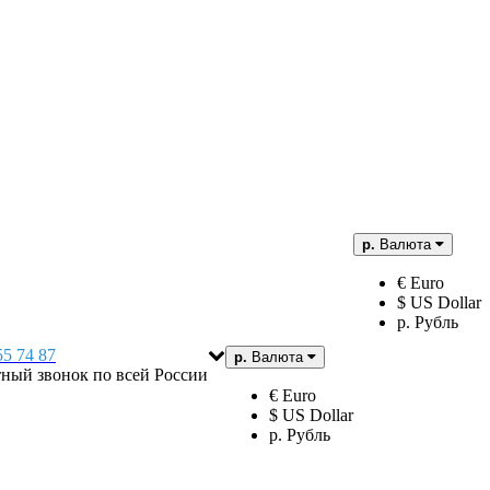
р.
Валюта
€ Euro
$ US Dollar
р. Рубль
55 74 87
р.
Валюта
тный звонок по всей России
€ Euro
$ US Dollar
р. Рубль