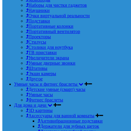
Наборы для чистки гаджетов
Наушники
Очки виртуальной реальности
Подставки
Портативные колонки
Портативный вентилятор
Проекторы
Стилусы
Столики для ноутбука
ТВ приставки
Увеличители экрана
Умные дверные звонки
Штативы
Экшн камеры
Другое
Умные часы и фитнес браслеты
Детские умные (смарт) часы
Умные часы
Фитнес браслеты
Для дома и дачи
3D картины
Аксессуары для ванной комнаты
Антивибрационные подставки
Держатели для зубных щеток