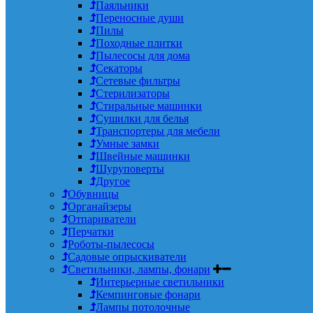
Паяльники
Переносные души
Пилы
Походные плитки
Пылесосы для дома
Секаторы
Сетевые фильтры
Стерилизаторы
Стиральные машинки
Сушилки для белья
Транспортеры для мебели
Умные замки
Швейные машинки
Шуруповерты
Другое
Обувницы
Органайзеры
Отпариватели
Перчатки
Роботы-пылесосы
Садовые опрыскиватели
Светильники, лампы, фонари
Интерьерные светильники
Кемпинговые фонари
Лампы потолочные