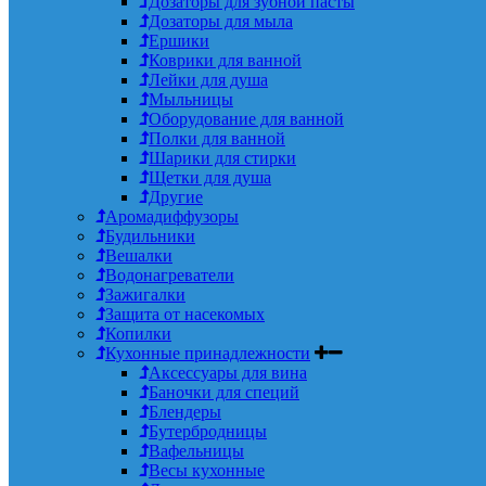
Дозаторы для зубной пасты
Дозаторы для мыла
Ершики
Коврики для ванной
Лейки для душа
Мыльницы
Оборудование для ванной
Полки для ванной
Шарики для стирки
Щетки для душа
Другие
Аромадиффузоры
Будильники
Вешалки
Водонагреватели
Зажигалки
Защита от насекомых
Копилки
Кухонные принадлежности
Аксессуары для вина
Баночки для специй
Блендеры
Бутербродницы
Вафельницы
Весы кухонные