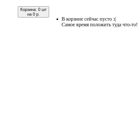
Корзина:
0 шт
на
0 р.
В корзине сейчас пусто :(
Самое время положить туда что-то!