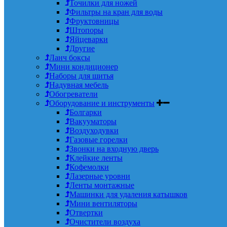
Точилки для ножей
Фильтры на кран для воды
Фруктовницы
Штопоры
Яйцеварки
Другие
Ланч боксы
Мини кондиционер
Наборы для шитья
Надувная мебель
Обогреватели
Оборудование и инструменты
Болгарки
Вакууматоры
Воздуходувки
Газовые горелки
Звонки на входную дверь
Клейкие ленты
Кофемолки
Лазерные уровни
Ленты монтажные
Машинки для удаления катышков
Мини вентиляторы
Отвертки
Очистители воздуха