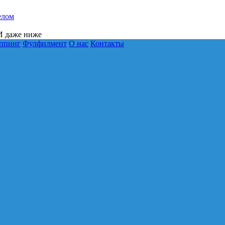
елом
 даже ниже
ппинг
Фулфилмент
О нас
Контакты