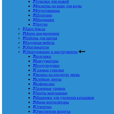
Точилки для ножей
Фильтры на кран для воды
Фруктовницы
Штопоры
Яйцеварки
Другие
Ланч боксы
Мини кондиционер
Наборы для шитья
Надувная мебель
Обогреватели
Оборудование и инструменты
Болгарки
Вакууматоры
Воздуходувки
Газовые горелки
Звонки на входную дверь
Клейкие ленты
Кофемолки
Лазерные уровни
Ленты монтажные
Машинки для удаления катышков
Мини вентиляторы
Отвертки
Очистители воздуха