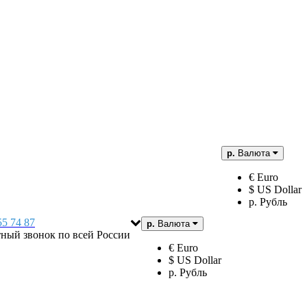
р.
Валюта
€ Euro
$ US Dollar
р. Рубль
55 74 87
р.
Валюта
тный звонок по всей России
€ Euro
$ US Dollar
р. Рубль