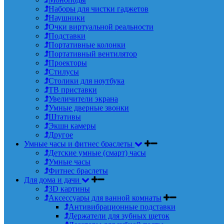
Наборы для чистки гаджетов
Наушники
Очки виртуальной реальности
Подставки
Портативные колонки
Портативный вентилятор
Проекторы
Стилусы
Столики для ноутбука
ТВ приставки
Увеличители экрана
Умные дверные звонки
Штативы
Экшн камеры
Другое
Умные часы и фитнес браслеты
Детские умные (смарт) часы
Умные часы
Фитнес браслеты
Для дома и дачи
3D картины
Аксессуары для ванной комнаты
Антивибрационные подставки
Держатели для зубных щеток