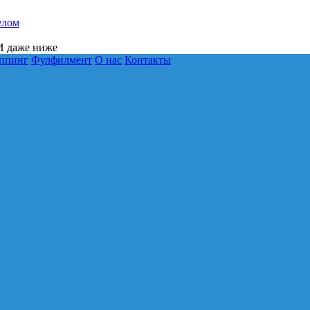
елом
 даже ниже
ппинг
Фулфилмент
О нас
Контакты