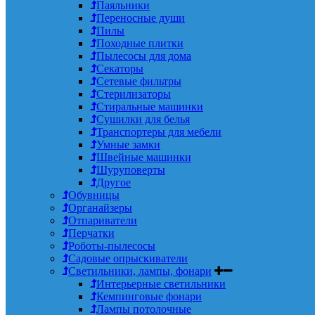
Паяльники
Переносные души
Пилы
Походные плитки
Пылесосы для дома
Секаторы
Сетевые фильтры
Стерилизаторы
Стиральные машинки
Сушилки для белья
Транспортеры для мебели
Умные замки
Швейные машинки
Шуруповерты
Другое
Обувницы
Органайзеры
Отпариватели
Перчатки
Роботы-пылесосы
Садовые опрыскиватели
Светильники, лампы, фонари
Интерьерные светильники
Кемпинговые фонари
Лампы потолочные