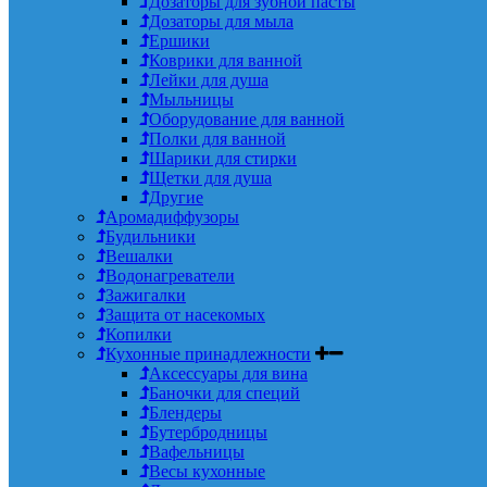
Дозаторы для зубной пасты
Дозаторы для мыла
Ершики
Коврики для ванной
Лейки для душа
Мыльницы
Оборудование для ванной
Полки для ванной
Шарики для стирки
Щетки для душа
Другие
Аромадиффузоры
Будильники
Вешалки
Водонагреватели
Зажигалки
Защита от насекомых
Копилки
Кухонные принадлежности
Аксессуары для вина
Баночки для специй
Блендеры
Бутербродницы
Вафельницы
Весы кухонные