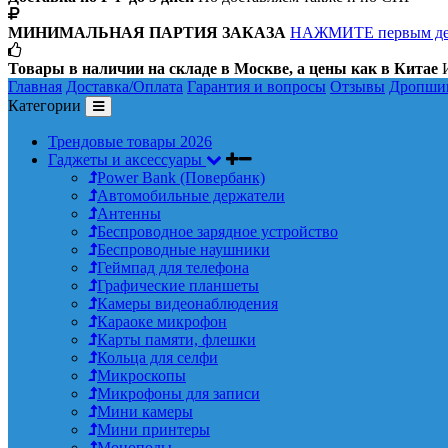
МИНИМАЛЬНАЯ ПАРТИЯ ЗАКАЗА
НАЖМИТЕ первым д
Товары в наличии на складе в Москве, а цены как в Китае
И
Главная
Доставка/Оплата
Гарантия и вопросы
Отзывы
Дропши
Категории
Трендовые товары 2026
Гаджеты и аксессуары
Power Bank (Повербанк)
Автомобильные держатели
Антенны
Беспроводное зарядное устройство
Беспроводные наушники
Геймпад для телефона
Графические планшеты
Камеры видеонаблюдения
Караоке микрофон
Карты памяти, флешки
Кольца для селфи
Микроскопы
Микрофоны для записи
Мини камеры
Мини принтеры
Моноподы