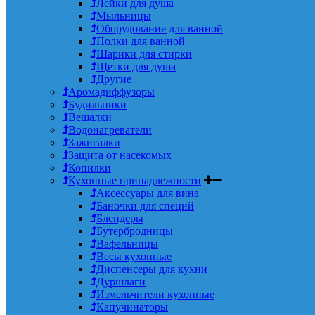
Лейки для душа
Мыльницы
Оборудование для ванной
Полки для ванной
Шарики для стирки
Щетки для душа
Другие
Аромадиффузоры
Будильники
Вешалки
Водонагреватели
Зажигалки
Защита от насекомых
Копилки
Кухонные принадлежности
Аксессуары для вина
Баночки для специй
Блендеры
Бутербродницы
Вафельницы
Весы кухонные
Диспенсеры для кухни
Дуршлаги
Измельчители кухонные
Капучинаторы