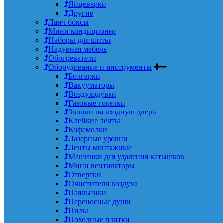
Яйцеварки
Другие
Ланч боксы
Мини кондиционер
Наборы для шитья
Надувная мебель
Обогреватели
Оборудование и инструменты
Болгарки
Вакууматоры
Воздуходувки
Газовые горелки
Звонки на входную дверь
Клейкие ленты
Кофемолки
Лазерные уровни
Ленты монтажные
Машинки для удаления катышков
Мини вентиляторы
Отвертки
Очистители воздуха
Паяльники
Переносные души
Пилы
Походные плитки