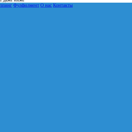
ппинг
Фулфилмент
О нас
Контакты