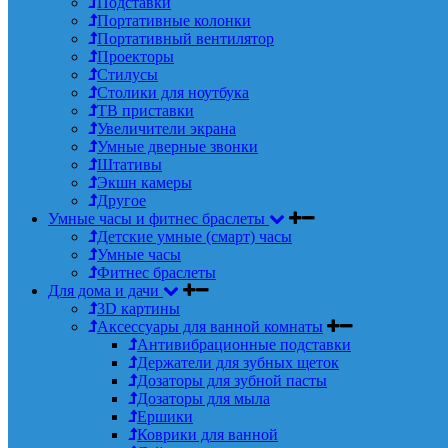
Подставки
Портативные колонки
Портативный вентилятор
Проекторы
Стилусы
Столики для ноутбука
ТВ приставки
Увеличители экрана
Умные дверные звонки
Штативы
Экшн камеры
Другое
Умные часы и фитнес браслеты
Детские умные (смарт) часы
Умные часы
Фитнес браслеты
Для дома и дачи
3D картины
Аксессуары для ванной комнаты
Антивибрационные подставки
Держатели для зубных щеток
Дозаторы для зубной пасты
Дозаторы для мыла
Ершики
Коврики для ванной