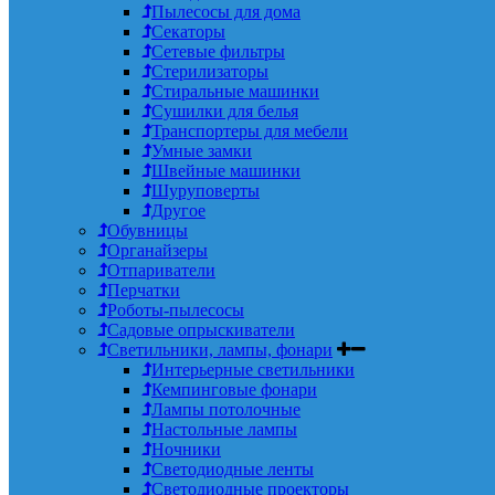
Пылесосы для дома
Секаторы
Сетевые фильтры
Стерилизаторы
Стиральные машинки
Сушилки для белья
Транспортеры для мебели
Умные замки
Швейные машинки
Шуруповерты
Другое
Обувницы
Органайзеры
Отпариватели
Перчатки
Роботы-пылесосы
Садовые опрыскиватели
Светильники, лампы, фонари
Интерьерные светильники
Кемпинговые фонари
Лампы потолочные
Настольные лампы
Ночники
Светодиодные ленты
Светодиодные проекторы