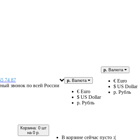
р.
Валюта
55 74 87
р.
Валюта
€ Euro
тный звонок по всей России
$ US Dollar
€ Euro
р. Рубль
$ US Dollar
р. Рубль
Корзина:
0 шт
на
0 р.
В корзине сейчас пусто :(