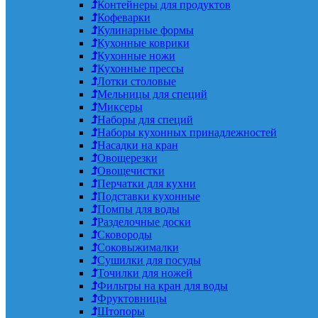
Контейнеры для продуктов
Кофеварки
Кулинарные формы
Кухонные коврики
Кухонные ножи
Кухонные прессы
Лотки столовые
Мельницы для специй
Миксеры
Наборы для специй
Наборы кухонных принадлежностей
Насадки на кран
Овощерезки
Овощечистки
Перчатки для кухни
Подставки кухонные
Помпы для воды
Разделочные доски
Сковороды
Соковыжималки
Сушилки для посуды
Точилки для ножей
Фильтры на кран для воды
Фруктовницы
Штопоры