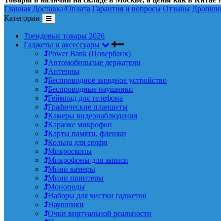
Главная
Доставка/Оплата
Гарантия и вопросы
Отзывы
Дропши
Категории
Трендовые товары 2026
Гаджеты и аксессуары
Power Bank (Повербанк)
Автомобильные держатели
Антенны
Беспроводное зарядное устройство
Беспроводные наушники
Геймпад для телефона
Графические планшеты
Камеры видеонаблюдения
Караоке микрофон
Карты памяти, флешки
Кольца для селфи
Микроскопы
Микрофоны для записи
Мини камеры
Мини принтеры
Моноподы
Наборы для чистки гаджетов
Наушники
Очки виртуальной реальности