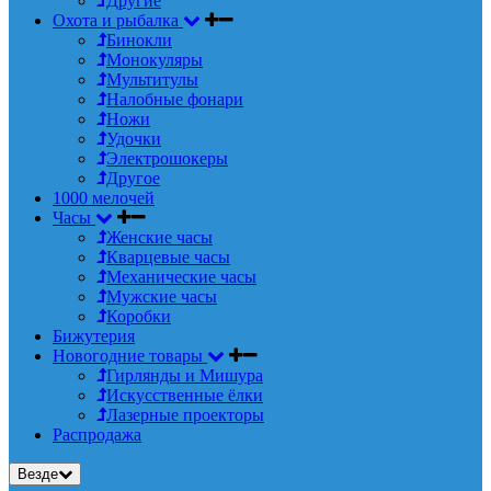
Другие
Охота и рыбалка
Бинокли
Монокуляры
Мультитулы
Налобные фонари
Ножи
Удочки
Электрошокеры
Другое
1000 мелочей
Часы
Женские часы
Кварцевые часы
Механические часы
Мужские часы
Коробки
Бижутерия
Новогодние товары
Гирлянды и Мишура
Искусственные ёлки
Лазерные проекторы
Распродажа
Везде