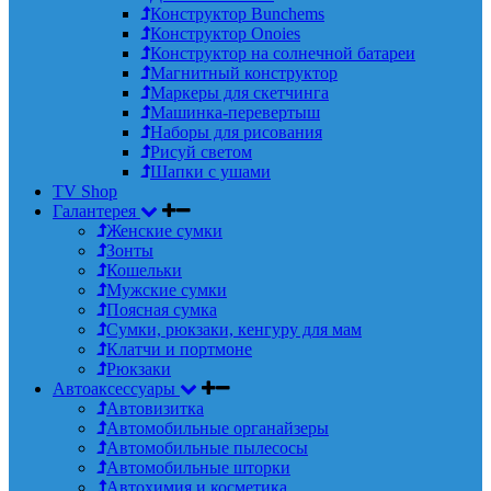
Конструктор Bunchems
Конструктор Onoies
Конструктор на солнечной батареи
Магнитный конструктор
Маркеры для скетчинга
Машинка-перевертыш
Наборы для рисования
Рисуй светом
Шапки с ушами
TV Shop
Галантерея
Женские сумки
Зонты
Кошельки
Мужские сумки
Поясная сумка
Сумки, рюкзаки, кенгуру для мам
Клатчи и портмоне
Рюкзаки
Автоаксессуары
Автовизитка
Автомобильные органайзеры
Автомобильные пылесосы
Автомобильные шторки
Автохимия и косметика