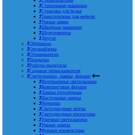
Стерилизаторы
Стиральные машинки
Сушилки для белья
Транспортеры для мебели
Умные замки
Швейные машинки
Шуруповерты
Другое
Обувницы
Органайзеры
Отпариватели
Перчатки
Роботы-пылесосы
Садовые опрыскиватели
Светильники, лампы, фонари
Интерьерные светильники
Кемпинговые фонари
Лампы потолочные
Настольные лампы
Ночники
Светодиодные ленты
Светодиодные проекторы
Уличные светильники
Умные лампы
Фонари прожекторы