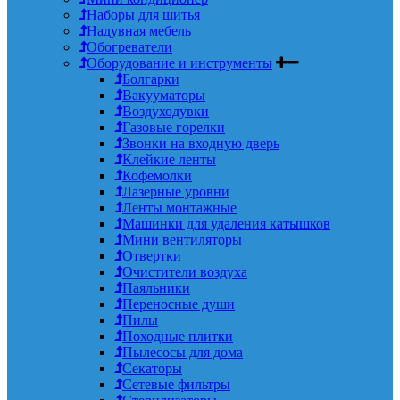
Наборы для шитья
Надувная мебель
Обогреватели
Оборудование и инструменты
Болгарки
Вакууматоры
Воздуходувки
Газовые горелки
Звонки на входную дверь
Клейкие ленты
Кофемолки
Лазерные уровни
Ленты монтажные
Машинки для удаления катышков
Мини вентиляторы
Отвертки
Очистители воздуха
Паяльники
Переносные души
Пилы
Походные плитки
Пылесосы для дома
Секаторы
Сетевые фильтры