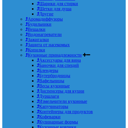
Шарики для стирки
Щетки для душа
Другие
Аромадиффузоры
Будильники
Вешалки
Водонагреватели
Зажигалки
Защита от насекомых
Копилки
Кухонные принадлежности
Аксессуары для вина
Баночки для специй
Блендеры
Бутербродницы
Вафельницы
Весы кухонные
Диспенсеры для кухни
Дуршлаги
Измельчители кухонные
Капучинаторы
Контейнеры для продуктов
Кофеварки
Кулинарные формы
Кухонные коврики