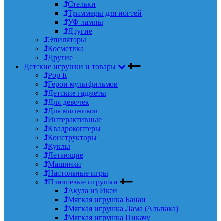
Стельки
Триммеры для ногтей
УФ лампы
Другие
Эпиляторы
Косметика
Другие
Детские игрушки и товары
Pop It
Герои мультфильмов
Детские гаджеты
Для девочек
Для мальчиков
Интерактивные
Квадрокоптеры
Конструкторы
Куклы
Летающие
Машинки
Настольные игры
Плюшевые игрушки
Акула из Икеи
Мягкая игрушка Банан
Мягкая игрушка Лама (Альпака)
Мягкая игрушка Пикачу