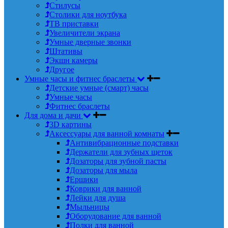
Стилусы
Столики для ноутбука
ТВ приставки
Увеличители экрана
Умные дверные звонки
Штативы
Экшн камеры
Другое
Умные часы и фитнес браслеты
Детские умные (смарт) часы
Умные часы
Фитнес браслеты
Для дома и дачи
3D картины
Аксессуары для ванной комнаты
Антивибрационные подставки
Держатели для зубных щеток
Дозаторы для зубной пасты
Дозаторы для мыла
Ершики
Коврики для ванной
Лейки для душа
Мыльницы
Оборудование для ванной
Полки для ванной