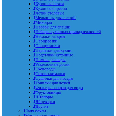
Кухонные ножи
Кухонные прессы
Лотки столовые
Мельницы для специй
Миксеры
Наборы для специй
Наборы кухонных принадлежностей
Насадки на кран
Овощерезки
Овощечистки
Перчатки для кухни
Подставки кухонные
Помпы для воды
Разделочные доски
Сковороды
Соковыжималки
Сушилки для посуды
Точилки для ножей
Фильтры на кран для воды
Фруктовницы
Штопоры
Яйцеварки
Другие
Ланч боксы
Мини кондиционер