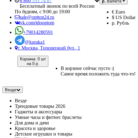
8 800
555 74 87
р.
Валюта
Бесплатный звонок по всей России
По будням, с 9:00 до 19:00
€ Euro
sale@opttop24.ru
$ US Dollar
vk.com/tdooptom
р. Рубль
+79014280591
@kuraka1
г. Москва, Тихорецкий бул., 1
Корзина:
0 шт
на
0 р.
В корзине сейчас пусто :(
Самое время положить туда что-то!
Везде
Везде
Трендовые товары 2026
Гаджеты и аксессуары
Умные часы и фитнес браслеты
Для дома и дачи
Красота и здоровье
Детские игрушки и товары