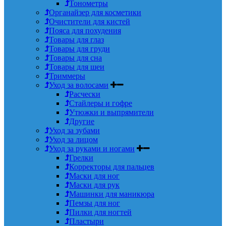
Тонометры
Органайзер для косметики
Очистители для кистей
Пояса для похудения
Товары для глаз
Товары для груди
Товары для сна
Товары для шеи
Триммеры
Уход за волосами
Расчески
Стайлеры и гофре
Утюжки и выпрямители
Другие
Уход за зубами
Уход за лицом
Уход за руками и ногами
Грелки
Корректоры для пальцев
Маски для ног
Маски для рук
Машинки для маникюра
Пемзы для ног
Пилки для ногтей
Пластыри