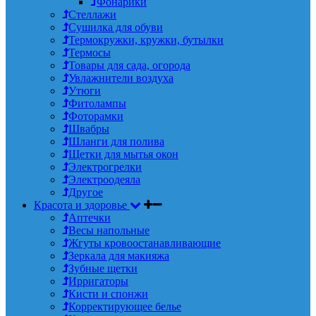
Фонарики
Стеллажи
Сушилка для обуви
Термокружки, кружки, бутылки
Термосы
Товары для сада, огорода
Увлажнители воздуха
Утюги
Фитолампы
Фоторамки
Швабры
Шланги для полива
Щетки для мытья окон
Электрогрелки
Электроодеяла
Другое
Красота и здоровье
Аптечки
Весы напольные
Жгуты кровоостанавливающие
Зеркала для макияжа
Зубные щетки
Ирригаторы
Кисти и спонжи
Корректирующее белье