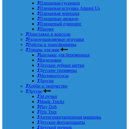
Плюшевая гусеница
Плюшевая игрушка Among Us
Плюшевая черепаха
Плюшевые авокадо
Плюшевый единорог
Прочее
Приставки и консоли
Радиоуправляемые игрушки
Роботы и трансформеры
Товары для мам
Бандажи для беременных
Видеоняни
Детские зубные щетки
Детские триммеры
Молокоотсосы
Другие
Хобби и творчество
Другие
3d ручки
Magic Tracks
Play Doh
Trix Trux
Антигравитационная машинка
Детские фотоаппараты
Детский ночник