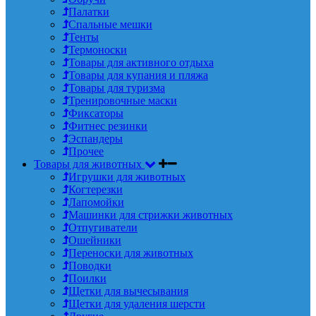
Палатки
Спальные мешки
Тенты
Термоноски
Товары для активного отдыха
Товары для купания и пляжа
Товары для туризма
Тренировочные маски
Фиксаторы
Фитнес резинки
Эспандеры
Прочее
Товары для животных
Игрушки для животных
Когтерезки
Лапомойки
Машинки для стрижки животных
Отпугиватели
Ошейники
Переноски для животных
Поводки
Поилки
Щетки для вычесывания
Щетки для удаления шерсти