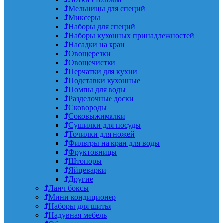
Мельницы для специй
Миксеры
Наборы для специй
Наборы кухонных принадлежностей
Насадки на кран
Овощерезки
Овощечистки
Перчатки для кухни
Подставки кухонные
Помпы для воды
Разделочные доски
Сковороды
Соковыжималки
Сушилки для посуды
Точилки для ножей
Фильтры на кран для воды
Фруктовницы
Штопоры
Яйцеварки
Другие
Ланч боксы
Мини кондиционер
Наборы для шитья
Надувная мебель