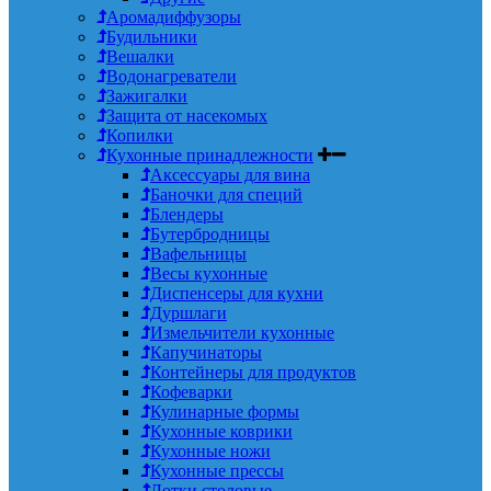
Аромадиффузоры
Будильники
Вешалки
Водонагреватели
Зажигалки
Защита от насекомых
Копилки
Кухонные принадлежности
Аксессуары для вина
Баночки для специй
Блендеры
Бутербродницы
Вафельницы
Весы кухонные
Диспенсеры для кухни
Дуршлаги
Измельчители кухонные
Капучинаторы
Контейнеры для продуктов
Кофеварки
Кулинарные формы
Кухонные коврики
Кухонные ножи
Кухонные прессы
Лотки столовые