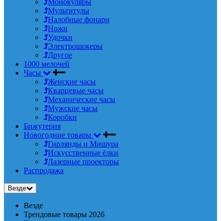
Монокуляры
Мультитулы
Налобные фонари
Ножи
Удочки
Электрошокеры
Другое
1000 мелочей
Часы
Женские часы
Кварцевые часы
Механические часы
Мужские часы
Коробки
Бижутерия
Новогодние товары
Гирлянды и Мишура
Искусственные ёлки
Лазерные проекторы
Распродажа
Везде
Везде
Трендовые товары 2026