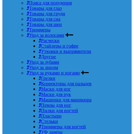
Пояса для похудения
Товары для глаз
Товары для груди
Товары для сна
Товары для шеи
Триммеры
Уход за волосами
Расчески
Стайлеры и гофре
Утюжки и выпрямители
Другие
Уход за зубами
Уход за лицом
Уход за руками и ногами
Грелки
Корректоры для пальцев
Маски для ног
Маски для рук
Машинки для маникюра
Пемзы для ног
Пилки для ногтей
Пластыри
Стельки
Триммеры для ногтей
УФ лампы