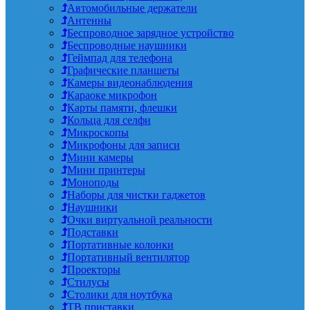
Автомобильные держатели
Антенны
Беспроводное зарядное устройство
Беспроводные наушники
Геймпад для телефона
Графические планшеты
Камеры видеонаблюдения
Караоке микрофон
Карты памяти, флешки
Кольца для селфи
Микроскопы
Микрофоны для записи
Мини камеры
Мини принтеры
Моноподы
Наборы для чистки гаджетов
Наушники
Очки виртуальной реальности
Подставки
Портативные колонки
Портативный вентилятор
Проекторы
Стилусы
Столики для ноутбука
ТВ приставки