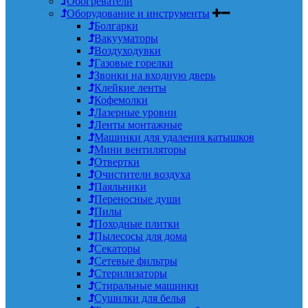
Обогреватели
Оборудование и инструменты
Болгарки
Вакууматоры
Воздуходувки
Газовые горелки
Звонки на входную дверь
Клейкие ленты
Кофемолки
Лазерные уровни
Ленты монтажные
Машинки для удаления катышков
Мини вентиляторы
Отвертки
Очистители воздуха
Паяльники
Переносные души
Пилы
Походные плитки
Пылесосы для дома
Секаторы
Сетевые фильтры
Стерилизаторы
Стиральные машинки
Сушилки для белья