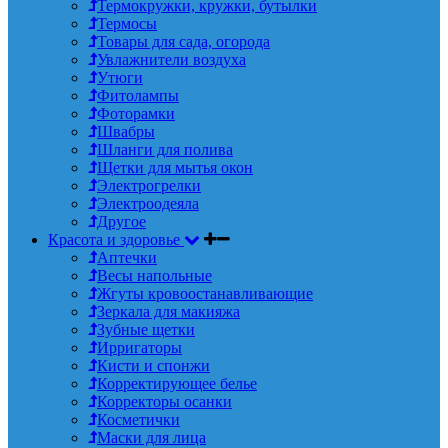
Термокружки, кружки, бутылки
Термосы
Товары для сада, огорода
Увлажнители воздуха
Утюги
Фитолампы
Фоторамки
Швабры
Шланги для полива
Щетки для мытья окон
Электрогрелки
Электроодеяла
Другое
Красота и здоровье
Аптечки
Весы напольные
Жгуты кровоостанавливающие
Зеркала для макияжа
Зубные щетки
Ирригаторы
Кисти и спонжи
Корректирующее белье
Корректоры осанки
Косметички
Маски для лица