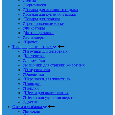
Тенты
Термоноски
Товары для активного отдыха
Товары для купания и пляжа
Товары для туризма
Тренировочные маски
Фиксаторы
Фитнес резинки
Эспандеры
Прочее
Товары для животных
Игрушки для животных
Когтерезки
Лапомойки
Машинки для стрижки животных
Отпугиватели
Ошейники
Переноски для животных
Поводки
Поилки
Щетки для вычесывания
Щетки для удаления шерсти
Другие
Охота и рыбалка
Бинокли