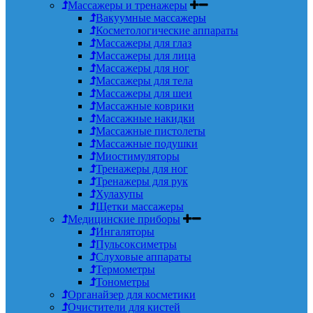
Массажеры и тренажеры
Вакуумные массажеры
Косметологические аппараты
Массажеры для глаз
Массажеры для лица
Массажеры для ног
Массажеры для тела
Массажеры для шеи
Массажные коврики
Массажные накидки
Массажные пистолеты
Массажные подушки
Миостимуляторы
Тренажеры для ног
Тренажеры для рук
Хулахупы
Щетки массажеры
Медицинские приборы
Ингаляторы
Пульсоксиметры
Слуховые аппараты
Термометры
Тонометры
Органайзер для косметики
Очистители для кистей