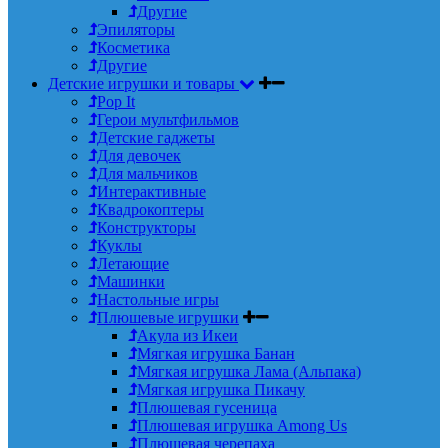
Другие
Эпиляторы
Косметика
Другие
Детские игрушки и товары
Pop It
Герои мультфильмов
Детские гаджеты
Для девочек
Для мальчиков
Интерактивные
Квадрокоптеры
Конструкторы
Куклы
Летающие
Машинки
Настольные игры
Плюшевые игрушки
Акула из Икеи
Мягкая игрушка Банан
Мягкая игрушка Лама (Альпака)
Мягкая игрушка Пикачу
Плюшевая гусеница
Плюшевая игрушка Among Us
Плюшевая черепаха