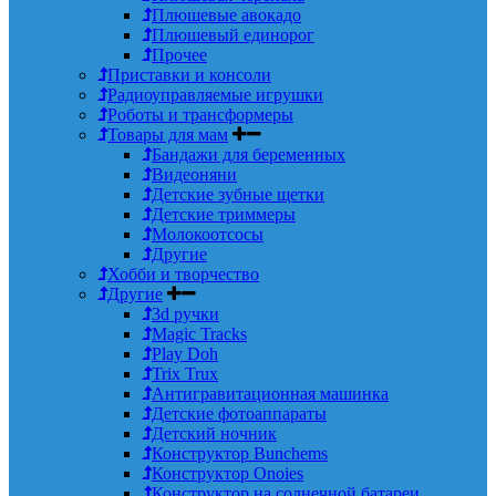
Плюшевые авокадо
Плюшевый единорог
Прочее
Приставки и консоли
Радиоуправляемые игрушки
Роботы и трансформеры
Товары для мам
Бандажи для беременных
Видеоняни
Детские зубные щетки
Детские триммеры
Молокоотсосы
Другие
Хобби и творчество
Другие
3d ручки
Magic Tracks
Play Doh
Trix Trux
Антигравитационная машинка
Детские фотоаппараты
Детский ночник
Конструктор Bunchems
Конструктор Onoies
Конструктор на солнечной батареи