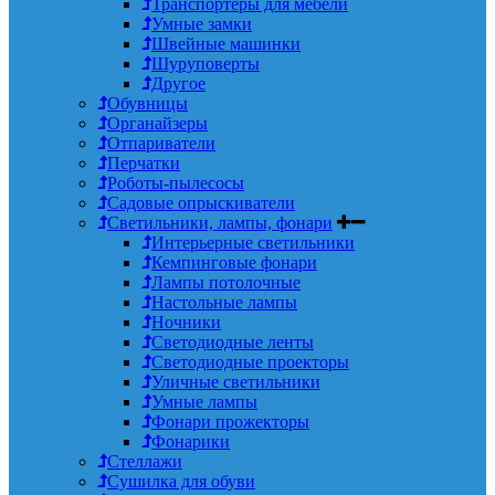
Транспортеры для мебели
Умные замки
Швейные машинки
Шуруповерты
Другое
Обувницы
Органайзеры
Отпариватели
Перчатки
Роботы-пылесосы
Садовые опрыскиватели
Светильники, лампы, фонари
Интерьерные светильники
Кемпинговые фонари
Лампы потолочные
Настольные лампы
Ночники
Светодиодные ленты
Светодиодные проекторы
Уличные светильники
Умные лампы
Фонари прожекторы
Фонарики
Стеллажи
Сушилка для обуви