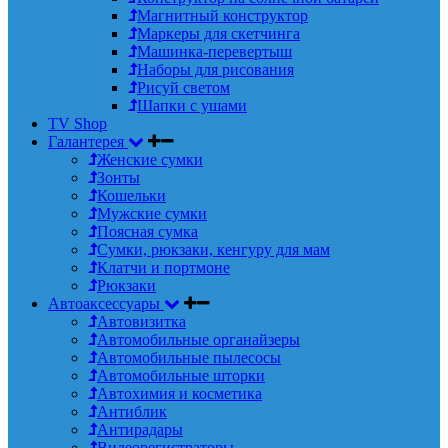
Магнитный конструктор
Маркеры для скетчинга
Машинка-перевертыш
Наборы для рисования
Рисуй светом
Шапки с ушами
TV Shop
Галантерея
Женские сумки
Зонты
Кошельки
Мужские сумки
Поясная сумка
Сумки, рюкзаки, кенгуру для мам
Клатчи и портмоне
Рюкзаки
Автоаксессуары
Автовизитка
Автомобильные органайзеры
Автомобильные пылесосы
Автомобильные шторки
Автохимия и косметика
Антиблик
Антирадары
Видеорегистраторы