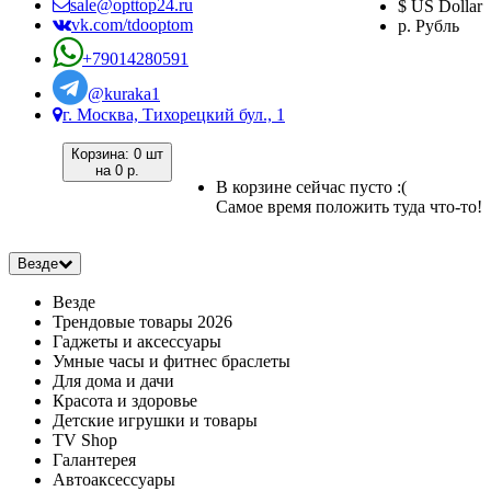
sale@opttop24.ru
$ US Dollar
vk.com/tdooptom
р. Рубль
+79014280591
@kuraka1
г. Москва, Тихорецкий бул., 1
Корзина:
0 шт
на
0 р.
В корзине сейчас пусто :(
Самое время положить туда что-то!
Везде
Везде
Трендовые товары 2026
Гаджеты и аксессуары
Умные часы и фитнес браслеты
Для дома и дачи
Красота и здоровье
Детские игрушки и товары
TV Shop
Галантерея
Автоаксессуары