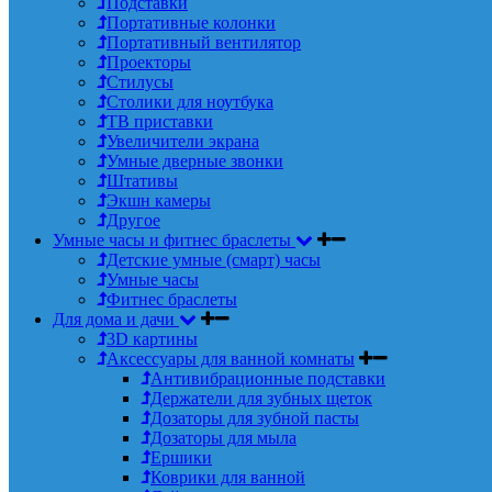
Подставки
Портативные колонки
Портативный вентилятор
Проекторы
Стилусы
Столики для ноутбука
ТВ приставки
Увеличители экрана
Умные дверные звонки
Штативы
Экшн камеры
Другое
Умные часы и фитнес браслеты
Детские умные (смарт) часы
Умные часы
Фитнес браслеты
Для дома и дачи
3D картины
Аксессуары для ванной комнаты
Антивибрационные подставки
Держатели для зубных щеток
Дозаторы для зубной пасты
Дозаторы для мыла
Ершики
Коврики для ванной