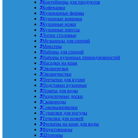
Контейнеры для продуктов
Кофеварки
Кулинарные формы
Кухонные коврики
Кухонные ножи
Кухонные прессы
Лотки столовые
Мельницы для специй
Миксеры
Наборы для специй
Наборы кухонных принадлежностей
Насадки на кран
Овощерезки
Овощечистки
Перчатки для кухни
Подставки кухонные
Помпы для воды
Разделочные доски
Сковороды
Соковыжималки
Сушилки для посуды
Точилки для ножей
Фильтры на кран для воды
Фруктовницы
Штопоры