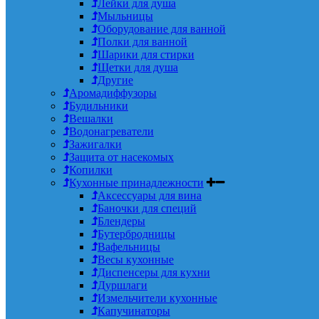
Лейки для душа
Мыльницы
Оборудование для ванной
Полки для ванной
Шарики для стирки
Щетки для душа
Другие
Аромадиффузоры
Будильники
Вешалки
Водонагреватели
Зажигалки
Защита от насекомых
Копилки
Кухонные принадлежности
Аксессуары для вина
Баночки для специй
Блендеры
Бутербродницы
Вафельницы
Весы кухонные
Диспенсеры для кухни
Дуршлаги
Измельчители кухонные
Капучинаторы