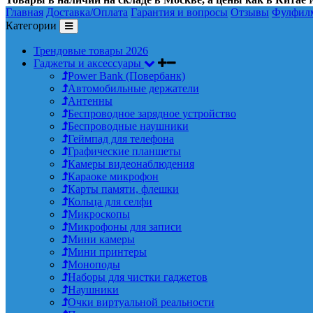
Главная
Доставка/Оплата
Гарантия и вопросы
Отзывы
Фулфил
Категории
Трендовые товары 2026
Гаджеты и аксессуары
Power Bank (Повербанк)
Автомобильные держатели
Антенны
Беспроводное зарядное устройство
Беспроводные наушники
Геймпад для телефона
Графические планшеты
Камеры видеонаблюдения
Караоке микрофон
Карты памяти, флешки
Кольца для селфи
Микроскопы
Микрофоны для записи
Мини камеры
Мини принтеры
Моноподы
Наборы для чистки гаджетов
Наушники
Очки виртуальной реальности