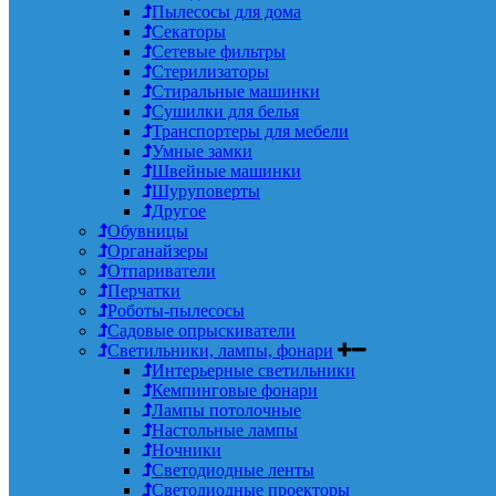
Пылесосы для дома
Секаторы
Сетевые фильтры
Стерилизаторы
Стиральные машинки
Сушилки для белья
Транспортеры для мебели
Умные замки
Швейные машинки
Шуруповерты
Другое
Обувницы
Органайзеры
Отпариватели
Перчатки
Роботы-пылесосы
Садовые опрыскиватели
Светильники, лампы, фонари
Интерьерные светильники
Кемпинговые фонари
Лампы потолочные
Настольные лампы
Ночники
Светодиодные ленты
Светодиодные проекторы