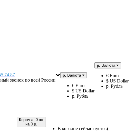
р.
Валюта
55 74 87
р.
Валюта
€ Euro
тный звонок по всей России
$ US Dollar
€ Euro
р. Рубль
$ US Dollar
р. Рубль
Корзина:
0 шт
на
0 р.
В корзине сейчас пусто :(