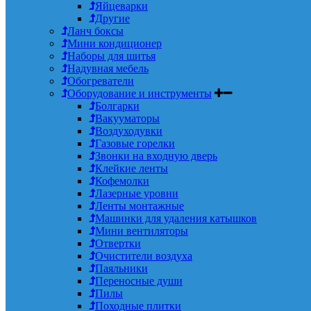
Яйцеварки
Другие
Ланч боксы
Мини кондиционер
Наборы для шитья
Надувная мебель
Обогреватели
Оборудование и инструменты
Болгарки
Вакууматоры
Воздуходувки
Газовые горелки
Звонки на входную дверь
Клейкие ленты
Кофемолки
Лазерные уровни
Ленты монтажные
Машинки для удаления катышков
Мини вентиляторы
Отвертки
Очистители воздуха
Паяльники
Переносные души
Пилы
Походные плитки